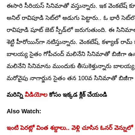
ఈసారి సీరియస్ సినిమాతో వస్తున్నారు. ఇక వెంకటేష్ కూ
అనిల్ రావిపూడి సెట్‌లో అడుగు పెట్టారు.. ఓ భారీ సెట్‌లో
రావిపూడి షూట్ జెట్ స్పీడ్‌లో జరుగుతుంది. ఈ సినిమాల
శెట్టి హీరోయిన్‌గా నటిస్తున్నారు. వెంకటేష్, కళ్యాణ్ 
బాలయ్య సైతం గోపీచంద్ మలినేని సినిమాతో బిజీగా ఉన
మలినేని సినిమాను ముందుకు తీసుకెళ్తున్నారు బాలయ్య.
మరోవైపు నాగార్జున సైతం తన 100వ సినిమాతో బిజీగా ఉ
మరిన్ని
వీడియోల
కోసం ఇక్కడ క్లిక్ చేయండి
Also Watch:
ఇంటి పెరట్లో వింత శబ్దాలు.. వెళ్లి చూసిన ఓనర్ వెన్నుల