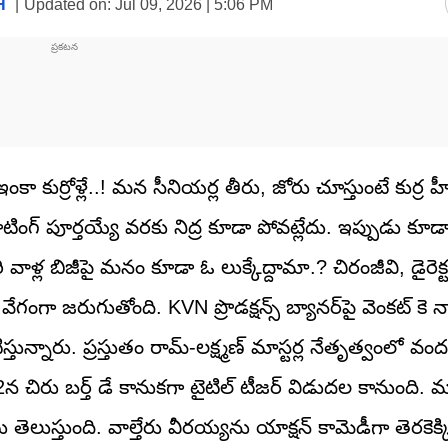
H
|
Updated on:
Jul 09, 2026 | 5:06 PM
 ఇంకా కుర్రోళ్లే..! మన సీనియర్ల తీరు, జోరు చూస్తుంటే కుర్ర
టింగ్ పూర్తయ్యే వరకు నిద్ర కూడా పోవట్లేదు. ఇప్పుడు కూ
వాళ్ల బిజీపై మనం కూడా ఓ లుక్కేద్దామా.? చిరంజీవి, డైరెక్ట
ేగంగా జరుగుతోంది. KVN ప్రొడక్షన్స్ బ్యానర్‌పై వెంకట్ 
ిస్తున్నారు. ప్రస్తుతం రామ్-లక్ష్మణ్ మాస్టర్ల నేతృత్వంలో 
స్ట్ 22న చిరు బర్త్ డే కానుకగా టైటిల్ టీజర్‌ విడుదల కానుంది
ు తెలుస్తుంది. వాల్తేరు వీరయ్యను యాక్షన్ కామెడీగా తెరకెక్