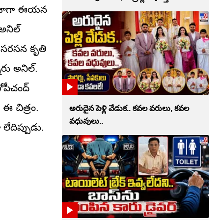
. తాజాగా ఈయన
 అనిల్
మ్ సరసన కృతి
ారు అనిల్.
ోపీచంద్
 ఈ చిత్రం.
అరుదైన పెళ్లి వేడుక.. కవల వరులు, కవల
వధువులు..
లేదిప్పుడు.