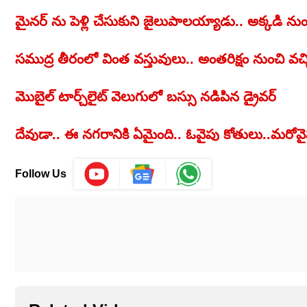
మైనర్ ను పెళ్లి చేసుకుని జైలుపాలయ్యాడు.. అక్కడి నుం
సముద్ర తీరంలో వింత వస్తువులు.. అంతరిక్షం నుంచి వచ్చ
మొబైల్‌ టార్చ్‌లైట్ వెలుగులో బస్సు నడిపిన డ్రైవర్‌
దేవుడా.. ఈ నగరానికి ఏమైంది.. ఓవైపు కోతులు..మరోవ
Follow Us