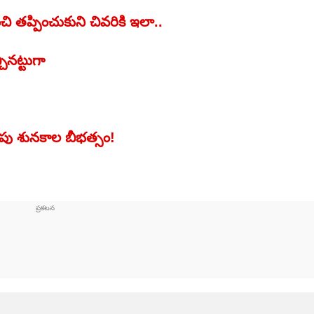
చి తప్పించుకుని చివరికి ఇలా..
ినట్టుగా
ైపు శునకాల బీభత్సం!