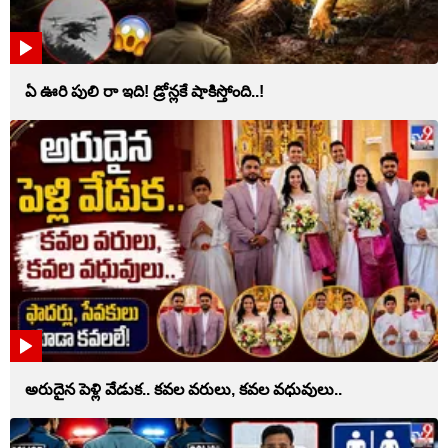
ఏ ఊరి పులి రా ఇది! డ్రోన్లకే షాకిస్తోంది..!
అరుదైన పెళ్లి వేడుక.. కవల వరులు, కవల వధువులు..