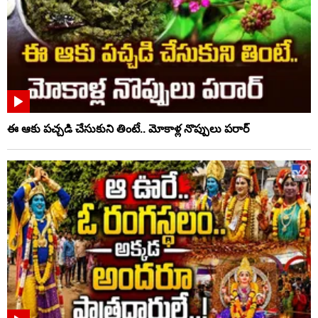
ఈ ఆకు పచ్చడి చేసుకుని తింటే.. మోకాళ్ల నొప్పులు పరార్‌