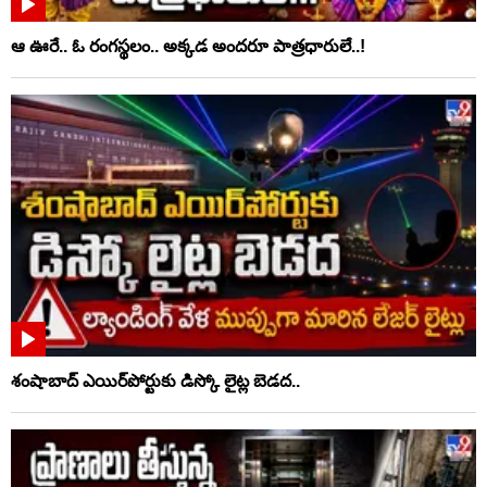
ఆ ఊరే.. ఓ రంగస్థలం.. అక్కడ అందరూ పాత్రధారులే..!
శంషాబాద్ ఎయిర్‌పోర్టుకు డిస్కో లైట్ల బెడద..