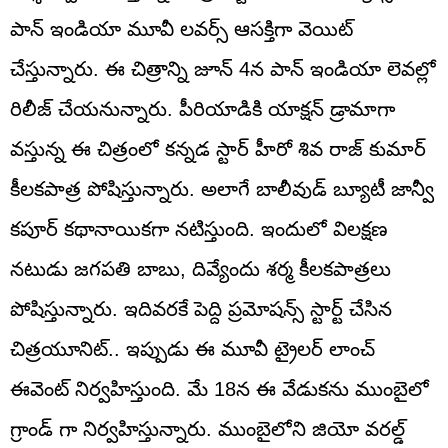
పాన్ ఇండియా మూవీ లవర్స్ ఆసక్తిగా వెయిట్
చేస్తున్నారు. ఈ చిత్రాన్ని జూన్ 4న పాన్ ఇండియా లెవల్లో
రిలీజ్ చేయనున్నారు. పీరియాడికి యాక్షన్ డ్రామాగా
వస్తున్న ఈ చిత్రంలో కన్నడ స్టార్ హీరో శివ రాజ్ కుమార్
కీలకపాత్ర పోషిస్తున్నారు. అలాగే బాలీవుడ్ బ్యూటీ జాన్వీ
కపూర్ కథానాయికగా నటిస్తుంది. ఇందులో విలక్షణ
నటుడు జగపతి బాబు, దివ్యేందు శర్మ కీలకపాత్రలు
పోషిస్తున్నారు. ఇదివరకే పెద్ది ప్రమోషన్స్ స్టార్ట్ చేసిన
చిత్రయూనిట్.. ఇప్పుడు ఈ మూవీ ట్రైలర్ లాంచ్
ఈవెంట్ నిర్వహిస్తుంది. మే 18న ఈ వేడుకను ముంబైలో
గ్రాండ్ గా నిర్వహిస్తున్నారు. ముంబైలోని జియో వరల్డ్