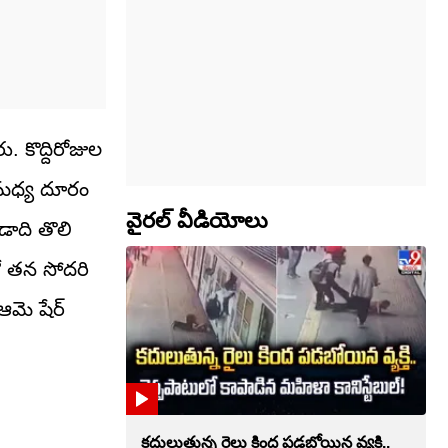
. కొద్దిరోజుల
్ మధ్య దూరం
వైరల్ వీడియోలు
డాది తొలి
ో తన సోదరి
ఆమె షేర్
కదులుతున్న రైలు కింద పడబోయిన వ్యక్తి..