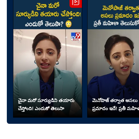
చైనా మరో సూర్యుడిని తయారు
మెనోపాజ్ తర్వాత అసలు
చేస్తోంది! ఎందుకో తెలుసా
ప్రమాదం ఇదే! ప్రతీ మహి
తెలుసుకోవాలి!