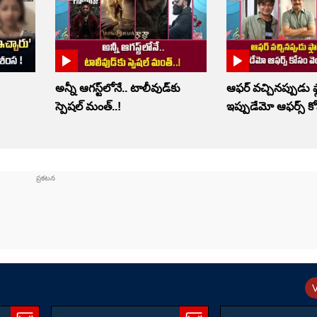
అన్నీ ఆగస్ట్‌లోనే.. టాలీవుడ్‌కు
ఆఫర్ వచ్చినప్పుడు ఫ్
స్పెషల్ మంత్..!
ఇప్పుడేమో ఆఫర్స్ కో