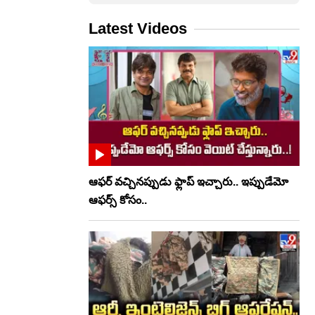
Latest Videos
ఆఫర్ వచ్చినప్పుడు ఫ్లాప్ ఇచ్చారు.. ఇప్పుడేమో
ఆఫర్స్ కోసం..