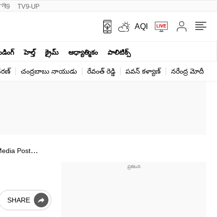
नी9
TV9-UP
AQI
ెండింగ్
హెల్త్‌
క్రైమ్
ఆధ్యాత్మికం
పాలిటిక్స్‌
ర‌ణ్‌
చంద్రబాబు నాయుడు
రేవంత్ రెడ్డి
పవన్ కళ్యాణ్
నరేంద్ర మోదీ
క
Media Post
SHARE