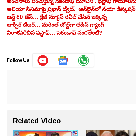
అంచనాలు పెంచేస్తున్న సెకండాఫ్ మూవీస్‌.. ఫస్టాఫ్‌ గాయాలను
ఆలియా సినిమాపై ప్రభాస్‌ ట్వీట్‌.. ఆన్‌లైన్‌లో నయా డిస్కషన్‌
జస్ట్ 80 డేస్‌… క్రేజీ న్యూస్‌ రివీల్ చేసిన జక్కన్న
టాక్సిక్ టీజర్‌… మరింత బోల్డ్‌గా లేడీస్‌ గ్యాంగ్‌
నిరాశపరిచిన ఫస్టాఫ్‌… సెకండాఫ్ సంగతేంటి?
Follow Us
Related Video