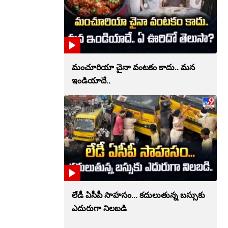
మంచూరియా చైనా వంటకం కాదు.. మన
ఇండియాదే..
లేడీ ఏసీపీ సాహసం... కదులుతున్న బస్సుకు
ఎదురుగా నిలబడి