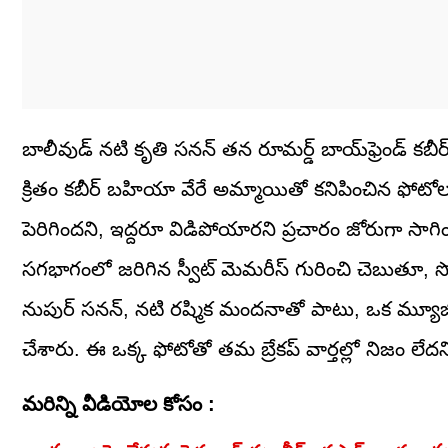
బాలీవుడ్ నటి కృతి సనన్ తన రూమర్డ్ బాయ్‌ఫ్రెండ్ కబీర్
క్రితం కబీర్ బహియా వేరే అమ్మాయితో కనిపించిన ఫోటోల
పెరిగిందని, ఇద్దరూ విడిపోయారని ప్రచారం జోరుగా సాగ
సగభాగంలో జరిగిన స్వీట్ మెమరీస్ గురించి చెబుతూ,
నుపుర్ సనన్, నటి రష్మిక మందనాతో పాటు, ఒక మ్యూజిక్
చేశారు. ఈ ఒక్క ఫోటోతో తమ బ్రేకప్ వార్తల్లో నిజం లేద
మరిన్ని వీడియోల కోసం :