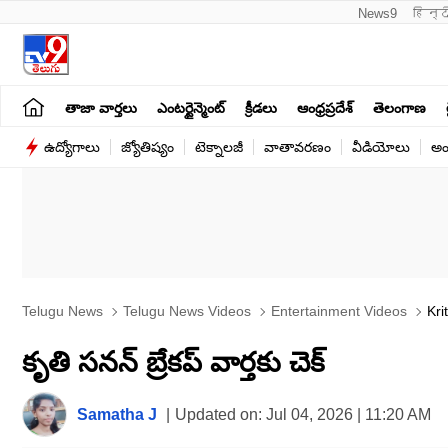
News9
हिन्द
తాజా వార్తలు
ఎంటర్టైన్మెంట్
క్రీడలు
ఆంధ్రప్రదేశ్
తెలంగాణ
ఉద్యోగాలు
జ్యోతిష్యం
టెక్నాలజీ
వాతావరణం
వీడియోలు
అం
Telugu News
Telugu News Videos
Entertainment Videos
Kri
VIDEO Tv9d
కృతి సనన్ బ్రేకప్ వార్తకు చెక్
Samatha J
|
Updated on:
Jul 04, 2026 | 11:20 AM