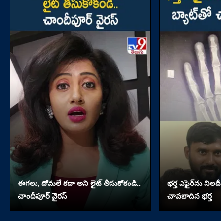
ఈగలు, దోమలే కదా అని లైట్ తీసుకోకండి..
భర్త ఎఫైర్‌ను నిలదీ
చాందీపూర్ వైరస్
చావబాదిన భర్త