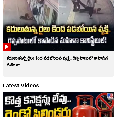
కదులుతున్న రైలు కింద పడబోయిన వ్యక్తి.. రెప్పపాటులో కాపాడిన
మహిళా
Latest Videos