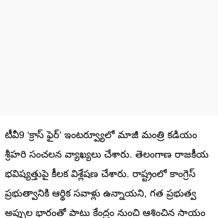
టీవీ9 ‘క్రాస్ ఫైర్’ ఇంటర్వ్యూలో మాజీ మంత్రి కడియం
శ్రీహరి సంచలన వ్యాఖ్యలు చేశారు. తెలంగాణ రాజకీయ
భవిష్యత్తుపై కీలక విశ్లేషణ చేశారు. రాష్ట్రంలో కాంగ్రెస్
ప్రభుత్వానికి ఆర్థిక సవాళ్లు ఉన్నాయని, గత ప్రభుత్వ
అప్పుల భారంతో పాటు కేంద్రం నుంచి ఆశించిన సాయం