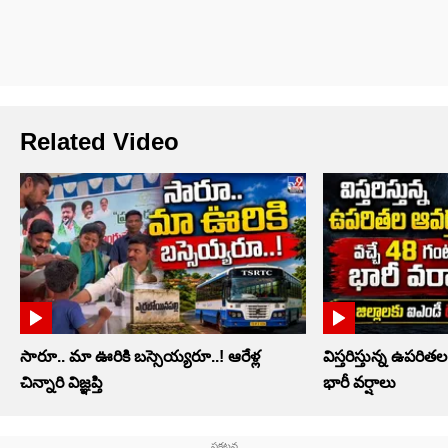
Related Video
సారూ.. మా ఊరికి బస్సెయ్యరూ..! ఆరేళ్ల
విస్తరిస్తున్న ఉపరిత
చిన్నారి విజ్ఞప్తి
భారీ వర్షాలు