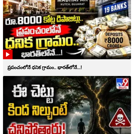
ప్రపంచంలోనే ధనిక గ్రామం.. భారత్‌లోనే...!