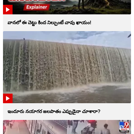
వానలో ఈ చెట్టు కింద నిల్చుంటే చావు ఖాయం!
ఇందూరు నయాగర జలపాతం ఎప్పుడైనా చూశారా?