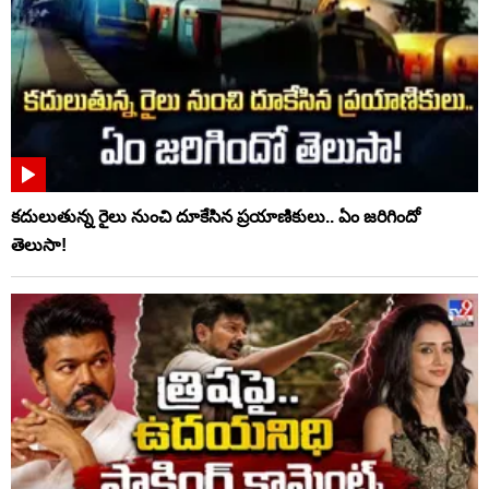
కదులుతున్న రైలు నుంచి దూకేసిన ప్రయాణికులు.. ఏం జరిగిందో
తెలుసా!