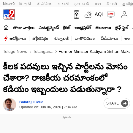
News9
हिन्दी 
ಕನ್ನಡ
मराठी
ગુજરાતી
বাংলা
ਪੰਜਾਬੀ
தமிழ
AQI
తాజా వార్తలు
ఎంటర్టైన్మెంట్
క్రికెట్
ఆంధ్రప్రదేశ్
తెలంగాణ
లైఫ్ స్టైల్
ఉద్యోగాలు
జ్యోతిష్యం
టెక్నాలజీ
వాతావరణం
వీడియోలు
అంతర
Telugu News
Telangana
Former Minister Kadiyam Srihari Makes 
కీలక పదవులు ఇచ్చిన పార్టీలను మోసం
చేశారా? రాజకీయ చరమాంకంలో
కడియం ఇబ్బందులు పడుతున్నారా ?
Balaraju Goud
SHARE
Updated on:
Jun 06, 2026 | 7:34 PM