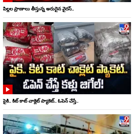
పిల్లల ప్రాణాలు తీస్తున్న అరుదైన వైరస్..
పైకి.. కిట్‌ కాట్‌ చాక్లెట్ ప్యాకెట్‌.. ఓపెన్‌ చేస్తే..