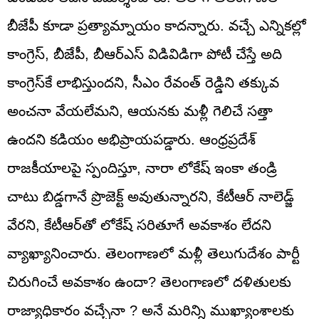
బీజేపీ కూడా ప్రత్యామ్నాయం కాదన్నారు. వచ్చే ఎన్నికల్లో
కాంగ్రెస్, బీజేపీ, బీఆర్ఎస్ విడివిడిగా పోటీ చేస్తే అది
కాంగ్రెస్‌కే లాభిస్తుందని, సీఎం రేవంత్ రెడ్డిని తక్కువ
అంచనా వేయలేమని, ఆయనకు మళ్లీ గెలిచే సత్తా
ఉందని కడియం అభిప్రాయపడ్డారు. ఆంధ్రప్రదేశ్
రాజకీయాలపై స్పందిస్తూ, నారా లోకేష్ ఇంకా తండ్రి
చాటు బిడ్డగానే ప్రొజెక్ట్ అవుతున్నారని, కేటీఆర్ నాలెడ్జ్
వేరని, కేటీఆర్‌తో లోకేష్ సరితూగే అవకాశం లేదని
వ్యాఖ్యానించారు. తెలంగాణలో మళ్లీ తెలుగుదేశం పార్టీ
చిరుగించే అవకాశం ఉందా? తెలంగాణలో దళితులకు
రాజ్యాధికారం వచ్చేనా ? అనే మరిన్ని ముఖ్యాంశాలకు