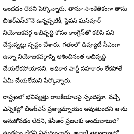
అందడం లేదని పేర్కొన్నారు. తానూ సాంకేతికంగా తాను
బీఆర్‌ఎస్‌లోనే ఉన్నప్పటికీ, స్టేషన్ ఘన్‌పూర్
నియోజకవర్గ అభివృద్ధి కోసం కాంగ్రెస్‌తో కలిసి పని
చేస్తున్నట్లు స్పష్టం చేశారు. గతంలో డిప్యూటీ సీఎంగా
ఉన్నా నియోజకవర్గాన్ని ఆశించినంత అభివృద్ధి
చేయలేకపోయానని, అధికార పార్టీ సహకారం లేకపోతే
ఏమీ చేయలేమని పేర్కొన్నారు.
రాష్ట్రంలో భవిష్యత్తు రాజకీయాలపై స్పందిస్తూ. వచ్చే
ఎన్నికల్లో బీఆర్ఎస్ ప్రత్యామ్నాయం అవుతుందని తాను
అనుకోవడం లేదని, కేసీఆర్ ప్రజలకు అందుబాటులో
ఉండటం లేదని విమర్శించారు. అలాగే తెలంగాణలో