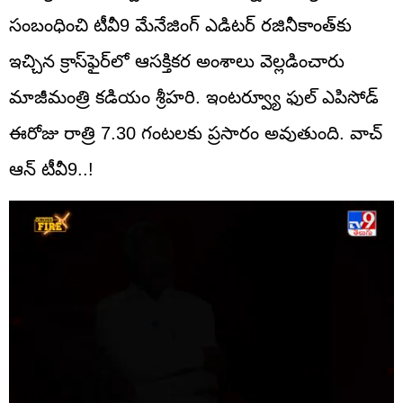
సంబంధించి టీవీ9 మేనేజింగ్‌ ఎడిటర్‌ రజినీకాంత్‌కు
ఇచ్చిన క్రాస్‌ఫైర్‌లో ఆసక్తికర అంశాలు వెల్లడించారు
మాజీమంత్రి కడియం శ్రీహరి. ఇంటర్వ్యూ ఫుల్‌ ఎపిసోడ్‌
ఈరోజు రాత్రి 7.30 గంటలకు ప్రసారం అవుతుంది. వాచ్‌
ఆన్‌ టీవీ9..!