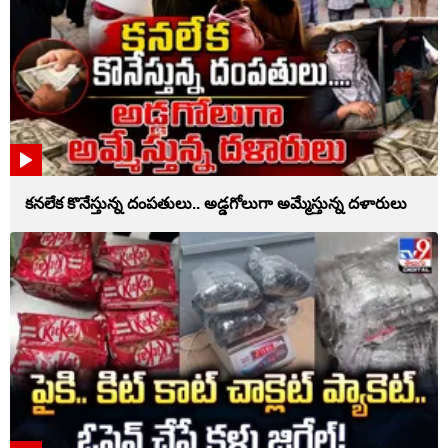
కనలేక కొనేస్తున్న దంపతులు.. అడ్డగోలుగా అమ్మేస్తున్న దళారులు