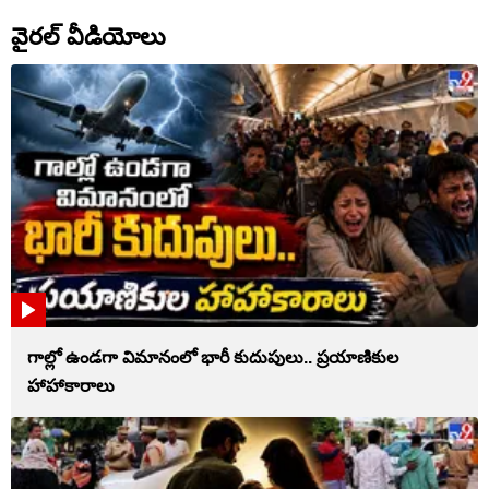
వైరల్ వీడియోలు
గాల్లో ఉండగా విమానంలో భారీ కుదుపులు.. ప్రయాణికుల
హాహాకారాలు