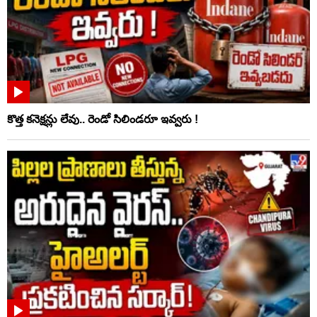
కొత్త కనెక్షన్లు లేవు.. రెండో సిలిండరూ ఇవ్వరు !