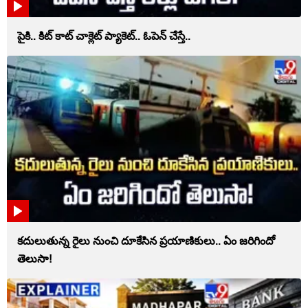
పైకి.. కిట్‌ కాట్‌ చాక్లెట్ ప్యాకెట్‌.. ఓపెన్‌ చేస్తే..
కదులుతున్న రైలు నుంచి దూకేసిన ప్రయాణికులు.. ఏం జరిగిందో
తెలుసా!