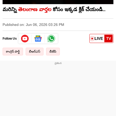
మరిన్ని
తెలంగాణ వార్తల
కోసం ఇక్కడ క్లిక్ చేయండి..
Published on: Jun 06, 2026 03:26 PM
LIVE
TV
Follow Us
కాంగ్రెస్ పార్టీ
బీఆర్ఎస్
బీజేపీ