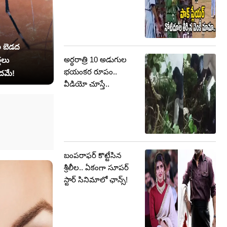
ల బెడద
అర్ధరాత్రి 10 అడుగుల
్తలు
భయంకర రూపం..
ాదమే!
వీడియో చూస్తే..
బంపరాఫర్ కొట్టేసిన
శ్రీలీల.. ఏకంగా సూపర్
స్టార్ సినిమాలో ఛాన్స్!