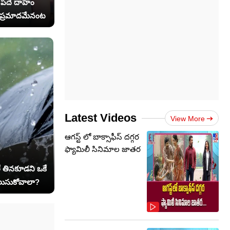
ే పదే దాహం
ప్రమాదమేనంట
Latest Videos
View More
ఆగస్ట్ లో బాక్సాఫీస్ దగ్గర
ఫ్యామిలీ సినిమాల జాతర
ే తినకూడని ఒకే
లుసుకోవాలా?