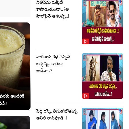
నితిన్‌ను రుక్మిణి
కాపాడుతుందా..?ఆ
హీరోపైనే ఆశలన్నీ..!
వారణాసి కథ చెప్పిన
జక్కన్న.. కారణం
అదేనా..?
ల వరకు అందరికీ
సిపీ!
పెద్ద రిస్కే తీసుకోబోతున్న
అనిల్ రావిపూడి..!