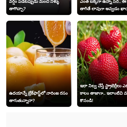
వర్షం పడేటప్పుడు మంచి నీళ్ళు
ఎంత బక్కగా ఉన్నా సరే.. ఈ
తాగొచ్చా?
తాగితే లావుగా అవ్వడం ఖ
ఇలా నిల్వ చేస్తే స్ట్రాబెర్రీలు 
ఉదయాన్నే బ్రేక్‌ఫాస్ట్‌లో నారింజ రసం
కాలం తాజాగా.. ఇలాంటివి మ
తాగుతున్నారా?
కొనండి!