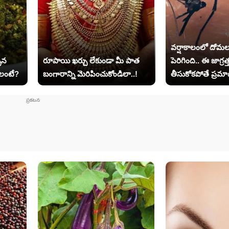
వర్షాకాలంలో దోమ
ిన
రూపాయి ఖర్చు లేకుండా మీ పాత
పెరిగింది.. ఈ జాగ్రత
ాలంటే?
బంగారాన్ని మెరిపించుకోండిలా..!
తీసుకోకపోతే ప్రమ