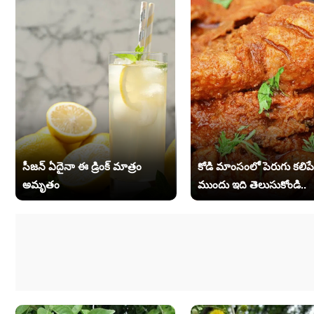
సీజన్ ఏదైనా ఈ డ్రింక్ మాత్రం
కోడి మాంసంలో పెరుగు కలిపే
అమృతం
ముందు ఇది తెలుసుకోండి..