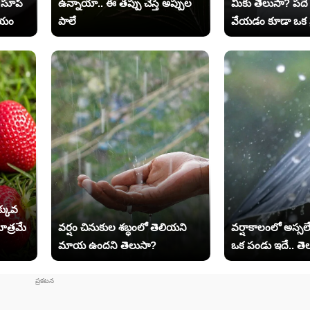
 సూప్
ఉన్నాయా.. ఈ తప్పు చేస్తే అప్పుల
మీకు తెలుసా? పద
ాయం
పాలే
వేయడం కూడా ఒక 
ఎక్కువ
ాత్రమే
వర్షం చినుకుల శబ్ధంలో తెలియని
వర్షాకాలంలో అస్సల
మాయ ఉందని తెలుసా?
ఒక పండు ఇదే.. తె