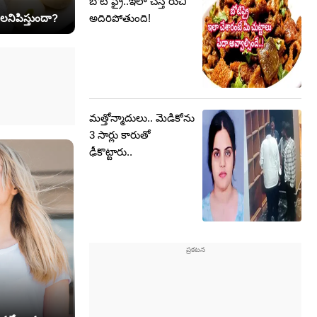
బోటీ ఫ్రై..ఇలా చేస్తే రుచి
ాలనిపిస్తుందా?
అదిరిపోతుంది!
మత్తోన్మాదులు.. మెడికోను
3 సార్లు కారుతో
ఢీకొట్టారు..