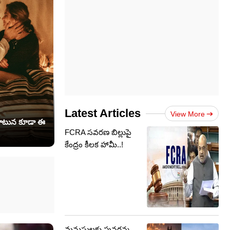
Latest Articles
View More
రపాటున కూడా ఈ
FCRA సవరణ బిల్లుపై
కేంద్రం కీలక హామీ..!
మనుషులకు పునర్జన్మ