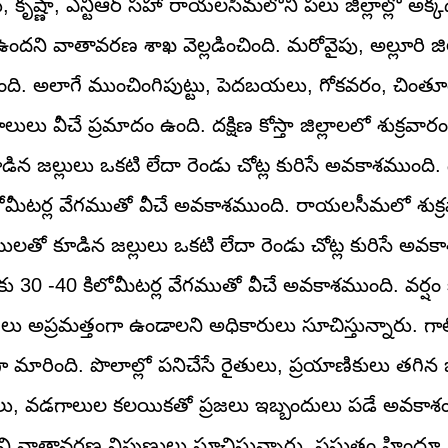
, కృష్ణా, ఎన్టీఆర్ సహా రాయలసీమలోని పలు జిల్లాల్లో అక్
దని వాతావరణ శాఖ వెల్లడించింది. మరోవైపు, అల్లూరి జిల్
చింది. అలాగే ముంచింగిపుట్టు, పెదబయలు, గోకవరం, చిం
ులు వీచే ప్రమాదం ఉంది. దక్షిణ కోస్తా జిల్లాలలో శుక్రవార
ూడిన జల్లులు ఒకటి లేదా రెండు చోట్ల కురిసే అవకాశముంద
ోమీటర్ల వేగముతో వీచే అవకాశముంది. రాయలసీమలో శుక్ర
ములతో కూడిన జల్లులు ఒకటి లేదా రెండు చోట్ల కురిసే అవక
 -40 కిలోమీటర్ల వేగముతో వీచే అవకాశముంది. వర్షం క
ు అప్రమత్తంగా ఉండాలని అధికారులు సూచిస్తున్నారు. గా
 మారింది. పొలాల్లో పనిచేసే రైతులు, ప్రయాణికులు తగిన జా
షాలు, వడగాలుల కలయికతో ప్రజలు ఇబ్బందులు పడే అవకాశం
 వాతావరణ నిపుణులు సూచిస్తున్నారు. ప్రస్తుతం హిందూ