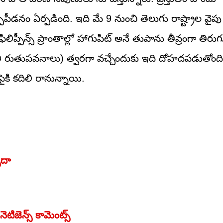
పీడనం ఏర్పడింది. ఇది మే 9 నుంచి తెలుగు రాష్ట్రాల వైపు
ప్పీన్స్ ప్రాంతాల్లో హాగుపిట్ అనే తుపాను తీవ్రంగా తిరుగు
ైరుతీ రుతుపవనాలు) త్వరగా వచ్చేందుకు ఇది దోహదపడుతోం
ైకి కదిలి రానున్నాయి.
పదా
ిజెన్స్ కామెంట్స్