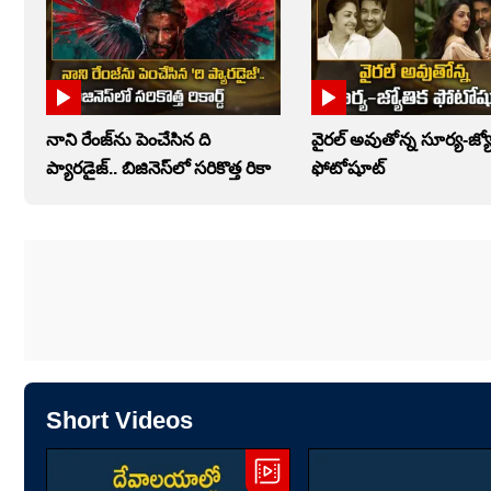
నాని రేంజ్‌ను పెంచేసిన ది
వైరల్ అవుతోన్న సూర్య-జ్య
ప్యారడైజ్.. బిజినెస్‌లో సరికొత్త రికా
ఫోటోషూట్
Short Videos