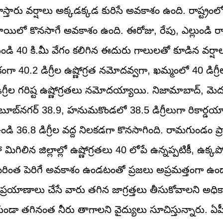
 మోస్తారు వర్షాలు అక్కడక్కడ కురిసే అవకాశం ఉంది. రాష్ట్రంల
ాయిలో కొనసాగే అవకాశం ఉంది. ఈరోజు, రేపు, ఎల్లుండి రాష్
నుండి 40 కి.మీ వేగం కలిగిన ఈదురు గాలులతో కూడిన వర్షా
ా 40.2 డిగ్రీల ఉష్ణోగ్రత నమోదవ్వగా, ఖమ్మంలో 40 డిగ్ర
ిగ్రీల గరిష్ట ఉష్ణోగ్రతలు నమోదయ్యాయి. నిజామాబాద్, మెదక్ 
ూబ్‌నగర్ 38.9, హనుమకొండలో 38.5 డిగ్రీలుగా రికార్డయ్యా
డి 36.8 డిగ్రీల వద్ద నిలకడగా కొనసాగింది. రామగుండం ప
మిగిలిన జిల్లాల్లో ఉష్ణోగ్రతలు 40 లోపే ఉన్నప్పటికీ, ఉక్క
రింత పెరిగే అవకాశం ఉండటంతో ప్రజలు అప్రమత్తంగా ఉం
ాణాలు చేసే వారు తగిన జాగ్రత్తలు తీసుకోవాలని అధిక
లకుండా తగినంత నీరు తాగాలని వైద్యులు సూచిస్తున్నారు. ఏప