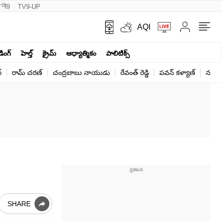
नी9
TV9-UP
AQI
ండింగ్
హెల్త్‌
క్రైమ్
ఆధ్యాత్మికం
పాలిటిక్స్‌
్
రామ్ చ‌ర‌ణ్‌
చంద్రబాబు నాయుడు
రేవంత్ రెడ్డి
పవన్ కళ్యాణ్
నరేంద
SHARE