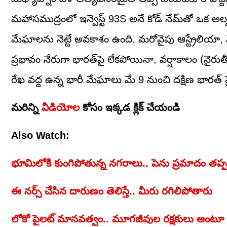
మహాసముద్రంలో ఇన్వెస్ట్ 93S అనే కోడ్ నేమ్‌తో ఒక అల్ప
మేఘాలను నెట్టే అవకాశం ఉంది. మరోవైపు ఆస్ట్రేలియా, ఫిలి
ప్రభావం నేరుగా భారత్‌పై లేకపోయినా, వర్షాకాలం (న
రేఖ వద్ద ఉన్న భారీ మేఘాలు మే 9 నుంచి దక్షిణ భారత్ ప
మరిన్ని
వీడియోల
కోసం ఇక్కడ క్లిక్ చేయండి
Also Watch:
భూమిలోకి కుంగిపోతున్న నగరాలు.. పెను ప్రమాదం తప్
ఈ నర్స్‌ చేసిన దారుణం తెలిస్తే.. మీరు రగిలిపోతారు
లోకో పైలట్ మానవత్వం.. మూగజీవుల రక్షకులు అంటూ నెట