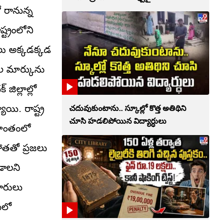
ో రానున్న
ట్రంలోని
లు అక్కడక్కడ
ీల మార్కును
జిల్లాల్లో
యి. రాష్ట్ర
చదువుకుంటాను.. స్కూల్లో కొత్త అతిథిని
చూసి హడలిపోయిన విద్యార్ధులు
్రాంతంలో
పోతతో ప్రజలు
డాలని
ారులు
ీలో