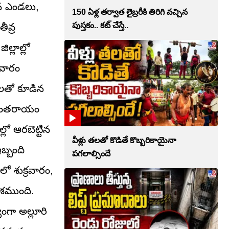
ైన ఎండలు,
150 ఏళ్ల తర్వాత లైబ్రరీకి తిరిగి వచ్చిన
పుస్తకం.. కట్ చేస్తే..
ీవ్ర
ల్లాల్లో
ువారం
లులతో కూడిన
ు అంతరాయం
్లో ఆరబెట్టిన
వీళ్లు తలతో కొడితే కొబ్బరికాయైనా
బ్బంది
పగలాల్సిందే
ో శుక్రవారం,
ాశముంది.
గా అల్లూరి