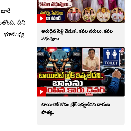
 భారీ
తోంది. దీని
అరుదైన పెళ్లి వేడుక.. కవల వరులు, కవల
ది. భూమధ్య
వధువులు..
టాయిలెట్‌ కోసం బ్రేక్‌ ఇవ్వలేదని దారుణ
హత్య..