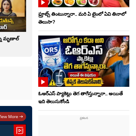
ఫ్రూట్స్‌ తింటున్నారా.. మరి ఏ టైంలో ఏవి తినాలో
తెలుసా?
్న మృణాల్
ఓఆర్‌ఎస్‌ ప్యాకెట్లు తెగ తాగేస్తున్నారా.. అయితే
ఇది తెలుసుకోండి
View More