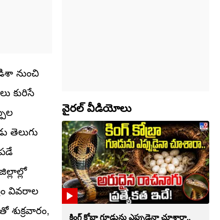
ిశా నుంచి
ాలు కురిసే
వైరల్ వీడియోలు
పుల
ోడు తెలుగు
పడే
్లాల్లో
రం వివరాల
తో శుక్రవారం,
కింగ్ కోబ్రా గూడును ఎప్పుడైనా చూశారా..