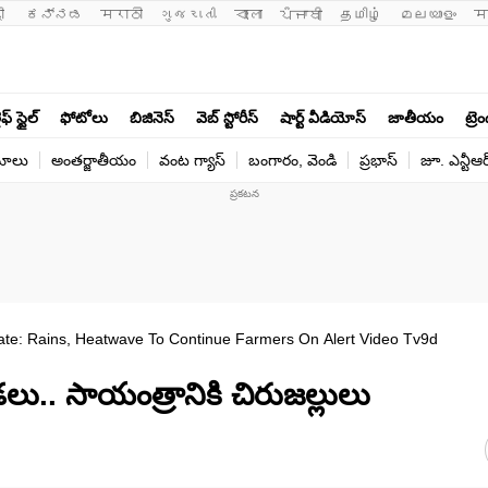
ी 
ಕನ್ನಡ
मराठी
ગુજરાતી
বাংলা
ਪੰਜਾਬੀ
தமிழ்
മലയാളം
म
ఫ్ స్టైల్
ఫోటోలు
బిజినెస్
వెబ్ స్టోరీస్
షార్ట్ వీడియోస్
జాతీయం
ట్రె
యోలు
అంతర్జాతీయం
వంట గ్యాస్
బంగారం, వెండి
ప్రభాస్
జూ. ఎన్టీఆర
te: Rains, Heatwave To Continue Farmers On Alert Video Tv9d
. సాయంత్రానికి చిరుజల్లులు