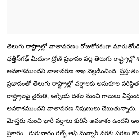
తెలుగు రాష్ట్రాల్లో వాతావరణం రోజుకోరకంగా మారుతో
ఛత్తీస్‌గఢ్ మీదుగా ద్రోణి ప్రభావం వల్ల తెలుగు రాష్ట్రాల
అవకాశముందని వాతావరణ శాఖ వెల్లడించింది. ప్రస్తు
ప్రభావంతో తెలుగు రాష్ట్రాల్లో వర్షాలకు అనుకూల పరిస
రాష్ట్రాలపై నైరుతి, ఆగ్నేయ దిశల నుంచి గాలులు వీస
అవకాశముందని వాతావరణ నిపుణులు చెబుతున్నారు. ముఖ్
మోస్తరు నుంచి భారీ వర్షాలు కురిసే అవకాశం ఉందని అ
ప్రకారం.. గురువారం గల్ఫ్ ఆఫ్ మన్నార్ వరకు సగటు కొనస