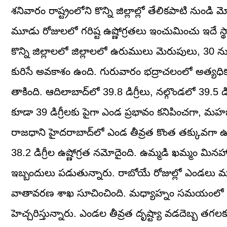
శనివారం రాష్ట్రంలోని కొన్ని జిల్లాల్లో తేలికపాటి నుండి
మూడు రోజులలో గరిష్ట ఉష్ణోగ్రతలు ఇంచుమించు ఇదే స్థ
కొన్ని జిల్లాలలో జిల్లాలలో ఉరుములు మెరుపులు, 30 
కురిసే అవకాశం ఉంది. గురువారం భద్రాచలంలో అత్యధికంగ
తాకింది. ఆదిలాబాద్‌లో 39.8 డిగ్రీలు, నల్గొండలో 39.5 డ
కూడా 39 డిగ్రీలకు పైగా ఎండ ప్రభావం కనిపించగా, మహబ
రాజధాని హైదరాబాద్‌లో ఎండ తీవ్రత కొంత తక్కువగా ఉం
38.2 డిగ్రీల ఉష్ణోగ్రత నమోదైంది. ఉమ్మడి ఖమ్మం మినహా 
ఇబ్బందులు పడుతున్నారు. రాబోయే రోజుల్లో ఎండలు మ
వాతావరణ శాఖ సూచించింది. మధ్యాహ్నం సమయంలో ప్రయ
హెచ్చరిస్తున్నారు. ఎండల తీవ్రత దృష్ట్యా వడదెబ్బ తగ