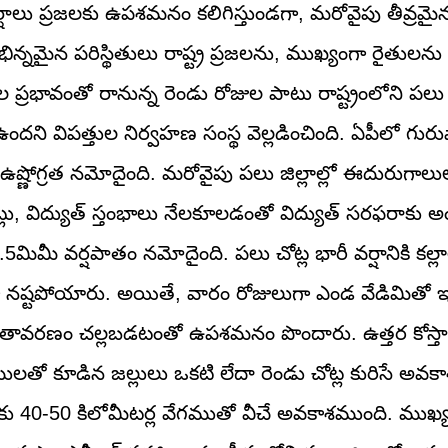
ర్షాలు ప్రజలకు ఉపశమనం కలిగిస్తుండగా, మరోవైపు తీవ్రమ
్నమైన పరిస్థితులు రాష్ట్ర ప్రజలను, ముఖ్యంగా రైతులను త
్రభావంతో రానున్న రెండు రోజుల పాటు రాష్ట్రంలోని పలు జి
ందని విపత్తుల నిర్వహణ సంస్థ వెల్లడించింది. ఏపీలో గుర
ల ఉష్ణోగ్రత నమోదైంది. మరోవైపు పలు జిల్లాల్లో ఈదురుగా
ెట్లు, విద్యుత్ స్తంభాలు నేలకూలడంతో విద్యుత్ సరఫరాక
మిమీ వర్షపాతం నమోదైంది. పలు చోట్ల భారీ వర్షానికి కల్లాల
గా నష్టపోయారు. అయితే, వారం రోజులుగా ఎండ వేడిమితో ఇ
వాతావరణం చల్లబడటంతో ఉపశమనం పొందారు. ఉత్తర కోస్తాల
ములతో కూడిన జల్లులు ఒకటి లేదా రెండు చోట్ల కురిసే అవక
40-50 కిలోమీటర్ల వేగముతో వీచే అవకాశముంది. ముఖ్యం