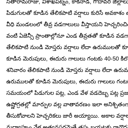
సీతారామరాజు, విశాఖపట్నం, కాకినాడ, గోదావరి జిల్లాలు
పిడుగులతో కూడిన తేలికపాటి వర్షాలు కురిసే అవకాశం ఉం
వీధి మండలంలో తీవ్ర వడగాలులు వీస్తాయని హెచ్చరిం
వంటి ఏజెన్సీ ప్రాంతాల్లోనూ ఎండ తీవ్రతతో కూడిన వడగాల
తేలికపాటి నుండి మోస్తరు వర్షాలు లేదా ఉరుములతో క
కూడిన మెరుపులు, ఈదురు గాలులు గంటకు 40-50 కిల
శనివారం తేలికపాటి నుండి మోస్తరు వర్షాలు లేదా ఉరు
ఉరుములతో కూడిన మెరుపులు, ఈదురు గాలులు గంటకు 30
సమయంలో పిడుగుల పట్ల, ఎండ వేళ వడదెబ్బ పట్ల ప్రజల
ఉష్ణోగ్రతల్లో మార్పుల వల్ల వాతావరణం ఇలా అనిశ్చితంగా
తీసుకోవాలని హెచ్చరికలు జారీ అయ్యాయి. అకాల వర్
మధ్యాహ్నం వేళ అత్యవసరమైతే తప్ప బయటకు రావొద్దని