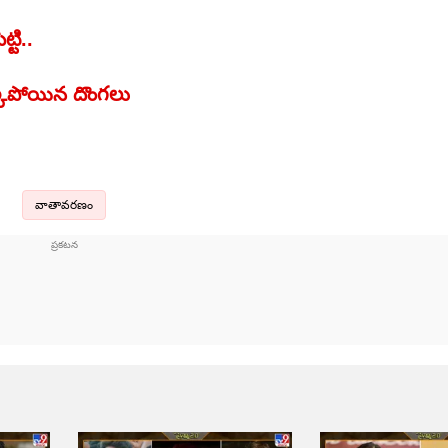
్టి..
క్కుపోయిన దొంగలు
వాతావరణం