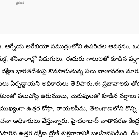
ంది. ఆగ్నేయ అరేబియా సముద్రంలోని ఉపరితల ఆవర్తనం, ఒడ
్లో శుక్ర, శనివారాల్లో పిడుగులు, ఈదురు గాలులతో కూడిన వర్ష
తం దక్షిణ భారతదేశంపై కొనసాగుతున్న పలు వాతావరణ మార్
్థితులు ఏర్పడ్డాయని అధికారులు తెలిపారు.ఈ ప్రభావాలకు త
్తుండటంతో పలుచోట్ల ఉరుములు, మెరుపులతో కూడిన వర్షాలు 
యంగా ఉత్తర కోస్తా, రాయలసీమ, తెలంగాణలోని కొన్ని జిల
ంచనా అధికారులు వేస్తున్నారు. హైదరాబాద్ వాతావరణ కేంద్
ాగిన ఉత్తర దక్షిణ ద్రోణి శుక్రవారానికి బలహీనపడింది. దీం