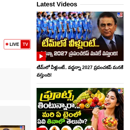
Latest Videos
LIVE
TV
టీమ్‌లో వీళ్లుంటే.. వద్దన్నా 2027 ప్రపంచకప్‌ మనకే
వస్తుంది!