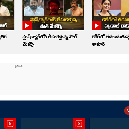
ోతిక
ఫ్లాష్‌బ్యాక్‌లోకి తీసుకెళ్తున్న సౌత్‌
కెరీర్‌లో తడబడుతున
మేకర్స్‌
ఠాకూర్