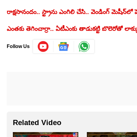
రాక్షసానందం.. స్ట్రాను ఎంగిలి చేసి.. వెండింగ్‌ మెషీన్‌లో పెట
ఎంతకు తెగించార్రా.. ఏటీఎంకు తాడుకట్టి బొలెరోతో లా
Follow Us
Related Video