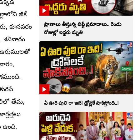
కడక్కడ
లాలోని జీకే
ప్రాణాలు తీస్తున్న లిఫ్ట్‌ ప్రమాదాలు.. రెండు
తూరు, కూనవరం
రోజుల్లో ఇద్దరు మృతి
ం, శనివారం
ి. ఉరుములతో
వారం,
ాశముంది.
ురిసే
లిలో తేమ,
ఏ ఊరి పులి రా ఇది! డ్రోన్లకే షాకిస్తోంది..!
గ్రత్తలు
 ఉంది.