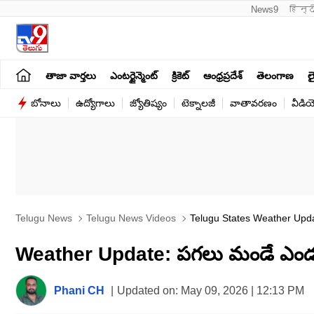
News9
हिन्द
తాజా వార్తలు
ఎంటర్టైన్మెంట్
క్రికెట్
ఆంధ్రప్రదేశ్
తెలంగాణ
లై
బోనాలు
ఉద్యోగాలు
జ్యోతిష్యం
టెక్నాలజీ
వాతావరణం
వీడి
Telugu News
Telugu News Videos
Telugu States Weather Upda
Weather Update: పగలు మండే ఎండలు.
Phani CH
|
Updated on:
May 09, 2026 | 12:13 PM