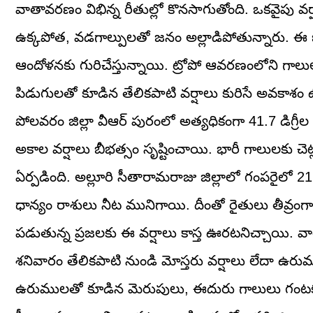
వాతావరణం విభిన్న రీతుల్లో కొనసాగుతోంది. ఒకవైపు వ
ఉక్కపోత, వడగాల్పులతో జనం అల్లాడిపోతున్నారు. ఈ భిన
ఆందోళనకు గురిచేస్తున్నాయి. ట్రోపో ఆవరణంలోని గాలుల ప
పిడుగులతో కూడిన తేలికపాటి వర్షాలు కురిసే అవకాశం ఉ
పోలవరం జిల్లా వీఆర్ పురంలో అత్యధికంగా 41.7 డిగ్రీ
అకాల వర్షాలు బీభత్సం సృష్టించాయి. భారీ గాలులకు చ
ఏర్పడింది. అల్లూరి సీతారామరాజు జిల్లాలో గంపరైలో 21.5
ధాన్యం రాశులు నీట మునిగాయి. దీంతో రైతులు తీవ్రం
పడుతున్న ప్రజలకు ఈ వర్షాలు కాస్త ఊరటనిచ్చాయి. 
శనివారం తేలికపాటి నుండి మోస్తరు వర్షాలు లేదా ఉరు
ఉరుములతో కూడిన మెరుపులు, ఈదురు గాలులు గంటకు 