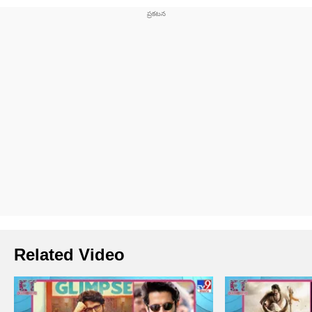
Related Video