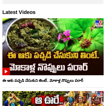
Latest Videos
ఈ ఆకు పచ్చడి చేసుకుని తింటే.. మోకాళ్ల నొప్పులు పరార్‌