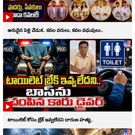
అరుదైన పెళ్లి వేడుక.. కవల వరులు, కవల వధువులు..
టాయిలెట్‌ కోసం బ్రేక్‌ ఇవ్వలేదని దారుణ హత్య..