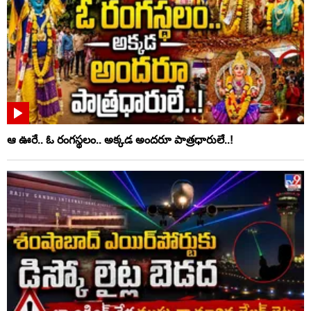
ఆ ఊరే.. ఓ రంగస్థలం.. అక్కడ అందరూ పాత్రధారులే..!