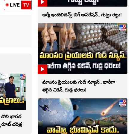
LIVE
TV
ఆర్మీ ఇంటెలిజెన్స్ బిగ్ ఆపరేషన్.. గుట్టు రట్టు!
మాంసం ప్రియులకు గుడ్ న్యూస్.. భారీగా
తగ్గిన చికెన్, గుడ్ల ధరలు!
న తొలి భారత
కైరూట్ చరిత్ర