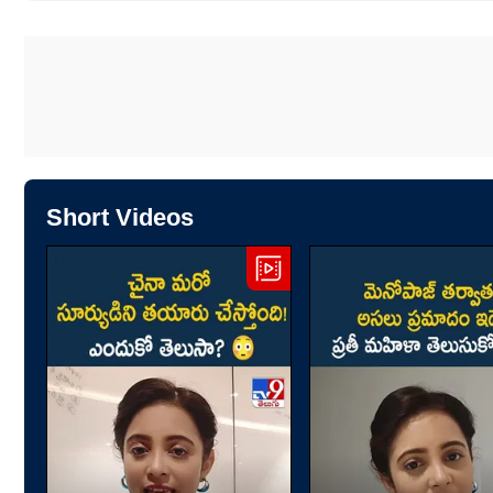
Short Videos