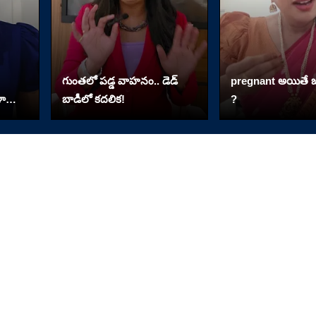
గుంతలో పడ్డ వాహనం.. డెడ్
pregnant అయితే జ
ళా
బాడీలో కదలిక!
?