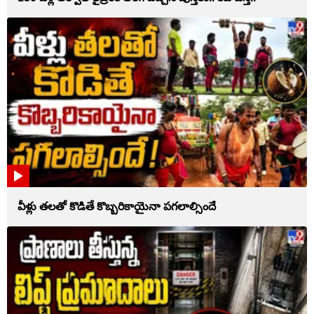
వీళ్లు తలతో కొడితే కొబ్బరికాయైనా పగలాల్సిందే