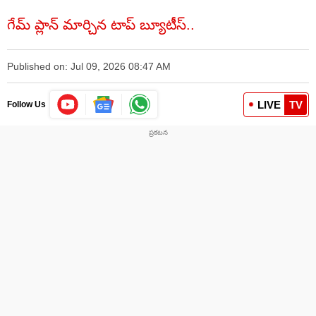
గేమ్ ప్లాన్ మార్చిన టాప్ బ్యూటీస్‌..
Published on: Jul 09, 2026 08:47 AM
LIVE
TV
Follow Us