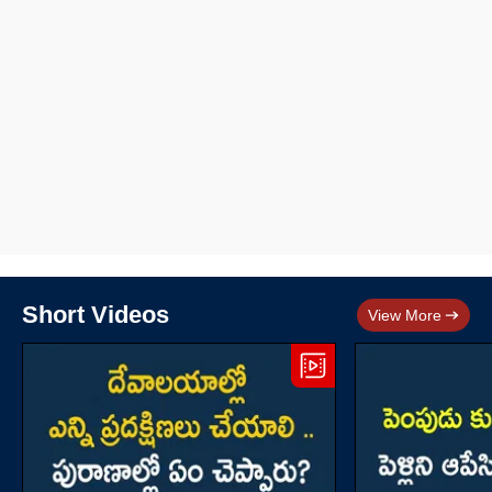
Short Videos
View More