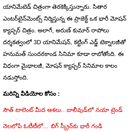
యానిమేటెడ్ చిత్రంగా తెరకెక్కిస్తున్నారు. సితార
ఎంటర్‌టైన్‌మెంట్స్ నిర్మిస్తున్న ఈ ప్రాజెక్ట్ ఒక భారీ మోషన్
క్యాప్చర్ చిత్రం. అలాగే, అరుణ్ కుమార్ రాపోలు
దర్శకత్వంలో 3D యానిమేషన్, కట్టింగ్ ఎడ్జ్ టెక్నాలజీతో
హనుమత్ సుందరకాండ సినిమా కూడా రాబోతోంది. ఈ
విధంగా మైథాలజీ, మోషన్ క్యాప్చర్ సినిమాల కాలం
నడుస్తోంది.
మరిన్ని వీడియోల కోసం :
సౌత్‌ టాలెంట్ మీద ఆశలు.. బాలీవుడ్‌లో నయా ట్రెండ్‌
నెలలోపే ఓటీటీలో… బిగ్‌ స్క్రీన్‌కు భారీ గండి