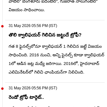
వాటిలో బెంగళూరు ఐదింటిలో, గుజరాత్ నాలుగింటిలో
విజయం సాధించాయి.
31 May 2026 05:56 PM (IST)
తొలి క్వాలిఫయర్ గెలిచిన జట్టుదే ట్రోఫీ?
గత 8 ఫైనల్స్‌లోనూ క్వాలిఫయర్ 1 గెలిచిన జట్టే విజయం
సాధించింది. 2016 నుంచి, అన్ని ఫైనల్స్ కూడా క్వాలిఫయర్
1లో ఆడిన జట్ల మధ్యే జరిగాయి. 2016లో, హైదరాబాద్
ఎలిమినేటర్‌లో గెలిచి ఛాంపియన్‌గా నిలిచింది.
31 May 2026 05:56 PM (IST)
రెండో ట్రోఫీ టార్గెట్..