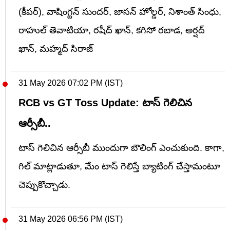
(కీపర్), వాషింగ్టన్ సుందర్, జాసన్ హోల్డర్, నిశాంత్ సింధు,
రాహుల్ తెవాటియా, రషీద్ ఖాన్, కగిసో రబాడ, అర్షద్
ఖాన్, మహ్మద్ సిరాజ్
31 May 2026 07:02 PM (IST)
RCB vs GT Toss Update: టాస్ గెలిచిన
ఆర్సీబీ..
టాస్ గెలిచిన ఆర్సీబీ ముందుగా బౌలింగ్ ఎంచుకుంది. కాగా,
గిల్ మాట్లాడుతూ, మేం టాస్ గెలిస్తే బ్యాటింగ్ చేస్తామంటూ
చెప్పుకొచ్చాడు.
31 May 2026 06:56 PM (IST)