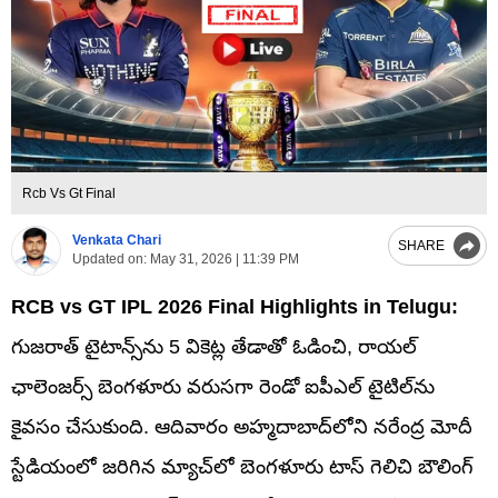
Rcb Vs Gt Final
Venkata Chari
SHARE
Updated on:
May 31, 2026 | 11:39 PM
RCB vs GT IPL 2026 Final Highlights in Telugu:
గుజరాత్ టైటాన్స్‌ను 5 వికెట్ల తేడాతో ఓడించి, రాయల్
ఛాలెంజర్స్ బెంగళూరు వరుసగా రెండో ఐపీఎల్ టైటిల్‌ను
కైవసం చేసుకుంది.
ఆదివారం అహ్మదాబాద్‌లోని నరేంద్ర మోదీ
స్టేడియంలో జరిగిన మ్యాచ్‌లో బెంగళూరు టాస్ గెలిచి బౌలింగ్