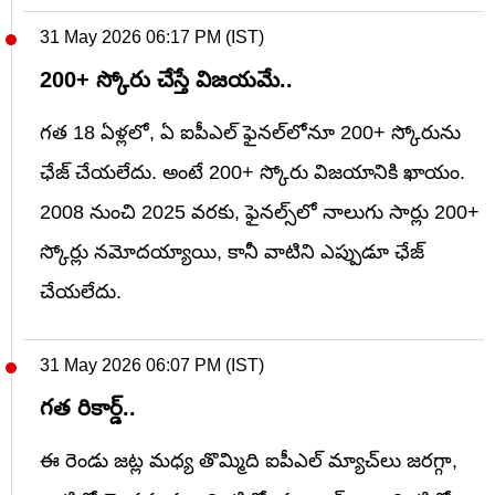
31 May 2026 06:17 PM (IST)
200+ స్కోరు చేస్తే విజయమే..
గత 18 ఏళ్లలో, ఏ ఐపీఎల్ ఫైనల్‌లోనూ 200+ స్కోరును
ఛేజ్ చేయలేదు. అంటే 200+ స్కోరు విజయానికి ఖాయం.
2008 నుంచి 2025 వరకు, ఫైనల్స్‌లో నాలుగు సార్లు 200+
స్కోర్లు నమోదయ్యాయి, కానీ వాటిని ఎప్పుడూ ఛేజ్
చేయలేదు.
31 May 2026 06:07 PM (IST)
గత రికార్డ్..
ఈ రెండు జట్ల మధ్య తొమ్మిది ఐపీఎల్ మ్యాచ్‌లు జరగ్గా,