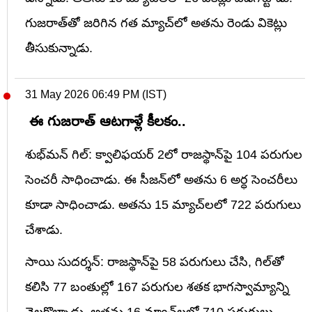
గుజరాత్‌తో జరిగిన గత మ్యాచ్‌లో అతను రెండు వికెట్లు
తీసుకున్నాడు.
31 May 2026 06:49 PM (IST)
ఈ గుజరాత్ ఆటగాళ్లే కీలకం..
శుభ్‌మన్ గిల్: క్వాలిఫయర్ 2లో రాజస్థాన్‌పై 104 పరుగుల
సెంచరీ సాధించాడు. ఈ సీజన్‌లో అతను 6 అర్ధ సెంచరీలు
కూడా సాధించాడు. అతను 15 మ్యాచ్‌లలో 722 పరుగులు
చేశాడు.
సాయి సుదర్శన్: రాజస్థాన్‌పై 58 పరుగులు చేసి, గిల్‌తో
కలిసి 77 బంతుల్లో 167 పరుగుల శతక భాగస్వామ్యాన్ని
నెలకొల్పాడు. అతను 16 మ్యాచ్‌లలో 710 పరుగులు