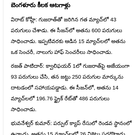
బెంగళూరు కీలక ఆటగాళ్లు
విరాట్ కోహ్లీ: గుజరాత్‌తో జరిగిన గత మ్యాచ్‌లో 43
పరుగులు చేశాడు. ఈ సీజన్‌లో అతను 600 పరుగులు
సాధించాడు. ఇప్పటివరకు ఆడిన 15 మ్యాచ్‌లలో అతను
ఒక సెంచరీ, నాలుగు హాఫ్ సెంచరీలు సాధించాడు.
రజత్ పాటిదార్: క్వాలిఫయర్ 1లో గుజరాత్‌పై అజేయంగా
93 పరుగులు చేసి, తన జట్టు 250 పరుగుల మార్కును
దాటడంలో సహాయపడ్డాడు. ఈ సీజన్‌లో, అతను 14
మ్యాచ్‌లలో 196.76 స్ట్రైక్ రేట్‌తో 486 పరుగులు
సాధించాడు.
భువనేశ్వర్ కుమార్: పర్పుల్ క్యాప్ రేసులో రెండవ స్థానంలో
ఉన్నాడు. అతను 15 మ్యాచ్‌లలో 26 వికెట్లు పడగొట్టాడు.