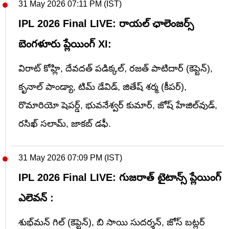
31 May 2026 07:11 PM (IST)
IPL 2026 Final LIVE: రాయల్ ఛాలెంజర్స్
బెంగళూరు ప్లేయింగ్ XI:
విరాట్ కోహ్లి, దేవదత్ పడిక్కల్, రజత్ పాటిదార్ (కెప్టెన్),
కృనాల్ పాండ్యా, టిమ్ డేవిడ్, జితేష్ శర్మ (కీపర్),
రొమారియో షెపర్డ్, భువనేశ్వర్ కుమార్, జోష్ హేజిల్‌వుడ్,
రసిఖ్ సలామ్, జాకబ్ డఫీ.
31 May 2026 07:09 PM (IST)
IPL 2026 Final LIVE: గుజరాత్ టైటాన్స్ ప్లేయింగ్
ఎలెవన్ :
శుభ్‌మన్ గిల్ (కెప్టెన్), బి సాయి సుదర్శన్, జోస్ బట్లర్