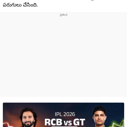
పరుగులు చేసింది.