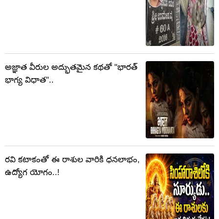
అజ్ఞాత వీరుల అద్భుతమైన కథతో "భారత్
భాగ్య విధాత"..
రవి కటాకంతో ఈ రాశుల వారికి ధనలాభం,
ఉద్యోగ యోగం..!