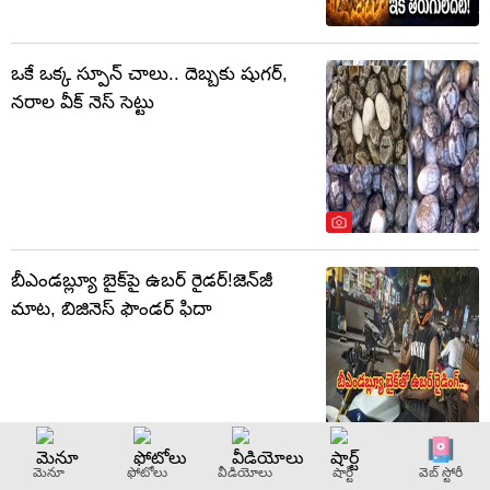
ఒకే ఒక్క స్పూన్ చాలు.. దెబ్బకు షుగర్,
నరాల వీక్ నెస్ సెట్టు
బీఎండబ్ల్యూ బైక్‌పై ఉబర్ రైడర్!జెన్‌జీ
మాట, బిజినెస్ ఫౌండర్‌ ఫిదా
మెనూ
ఫోటోలు
వీడియోలు
షార్ట్
వెబ్ స్టోరీ
అలా అయితే వీలునామా చెల్లదా..