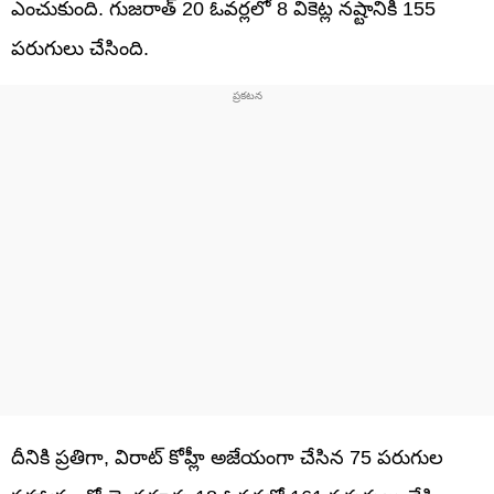
ఎంచుకుంది. గుజరాత్ 20 ఓవర్లలో 8 వికెట్ల నష్టానికి 155
పరుగులు చేసింది.
దీనికి ప్రతిగా, విరాట్ కోహ్లీ అజేయంగా చేసిన 75 పరుగుల