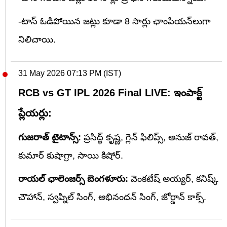
-టాస్ ఓడిపోయిన జట్లు కూడా 8 సార్లు ఛాంపియన్‌లుగా
నిలిచాయి.
31 May 2026 07:13 PM (IST)
RCB vs GT IPL 2026 Final LIVE: ఇంపాక్ట్
ప్లేయర్లు:
గుజరాత్ టైటాన్స్:
ప్రసిద్ధ్ కృష్ణ, గ్లెన్ ఫిలిప్స్, అనుజ్ రావత్,
కుమార్ కుషాగ్రా, సాయి కిషోర్.
రాయల్ ఛాలెంజర్స్ బెంగళూరు:
వెంకటేష్ అయ్యర్, కనిష్క్
చౌహాన్, స్వప్నిల్ సింగ్, అభినందన్ సింగ్, జోర్డాన్ కాక్స్.