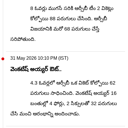
8 ఓవర్లు ముగసే సరికి ఆర్సీబీ టీం 2 వికెట్లు
కోల్పోయి 88 పరుగులు చేసింది. ఆర్సీబీ
విజయానికి మరో 68 పరుగులు చేస్తే
సరిపోతుంది.
31 May 2026 10:10 PM (IST)
వెంకటేష్ అయ్యర్ ఔట్..
4.3 ఓవర్లలో ఆర్సీబీ ఒక వికెట్ కోల్పోయి 62
పరుగులు సాధించింది. వెంకటేష్ అయ్యర్ 16
బంతుల్లో 4 ఫోర్లు, 2 సిక్సులతో 32 పరుగులు
చేసి మంచి ఆరంభాన్ని అందించాడు.