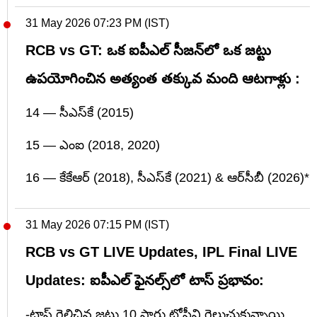
31 May 2026 07:23 PM (IST)
RCB vs GT: ఒక ఐపీఎల్ సీజన్‌లో ఒక జట్టు
ఉపయోగించిన అత్యంత తక్కువ మంది ఆటగాళ్లు :
14 — సీఎస్‌కే (2015)
15 — ఎంఐ (2018, 2020)
16 — కేకేఆర్ (2018), సీఎస్‌కే (2021) & ఆర్‌సీబీ (2026)*
31 May 2026 07:15 PM (IST)
RCB vs GT LIVE Updates, IPL Final LIVE
Updates: ఐపీఎల్ ఫైనల్స్‌లో టాస్ ప్రభావం:
-టాస్ గెలిచిన జట్లు 10 సార్లు ట్రోఫీని గెలుచుకున్నాయి.