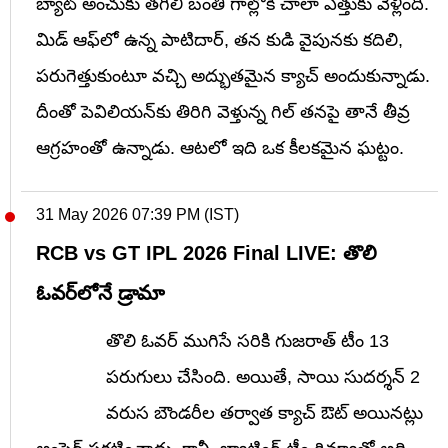
బ్యాట్ అంచుకు తగిలి బంతి గాల్లోకి చాలా ఎత్తుకు వెళ్లింది.
మిడ్ ఆఫ్‌లో ఉన్న పాటిదార్, తన కుడి వైపునకు కదిలి,
పరుగెత్తుకుంటూ వచ్చి అద్భుతమైన క్యాచ్ అందుకున్నాడు.
దీంతో పెవిలియన్‌కు తిరిగి వెళ్తున్న గిల్ తనపై తానే తీవ్ర
ఆగ్రహంతో ఉన్నాడు. ఆటలో ఇది ఒక కీలకమైన ఘట్టం.
31 May 2026 07:39 PM (IST)
RCB vs GT IPL 2026 Final LIVE: తొలి
ఓవర్‌లోనే డ్రామా
తొలి ఓవర్ ముగిసే సరికి గుజరాత్ టీం 13
పరుగులు చేసింది. అయితే, సాయి సుదర్శన్ 2
వరుస బౌండరీల తర్వాత క్యాచ్ ఔట్ అయినట్లు