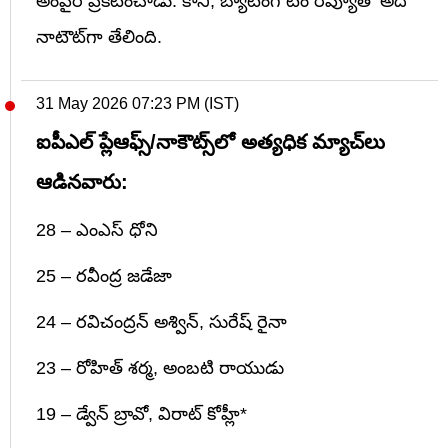
అంపైర్ ప్రకటించాడు. కానీ, బ్యాటింగ్ టీం రివ్యూతో అది
నాటౌట్‌గా తేలింది.
31 May 2026 07:23 PM (IST)
ఐపీఎల్ ప్లేఆఫ్స్/నాకౌట్స్‌లో అత్యధిక మ్యాచ్‌లు
ఆడినవారు:
28 – ఎంఎస్ ధోని
25 – రవీంద్ర జడేజా
24 – రవిచంద్రన్ అశ్విన్, సురేష్ రైనా
23 – రోహిత్ శర్మ, అంబటి రాయుడు
19 – డ్వేన్ బ్రావో, విరాట్ కోహ్లీ*