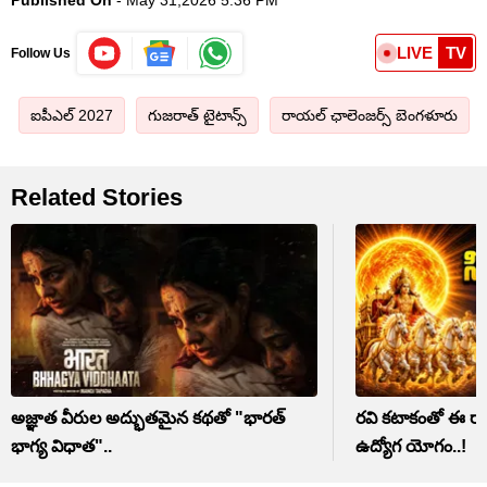
LIVE
TV
Follow Us
ఐపీఎల్ 2027
గుజరాత్ టైటాన్స్
రాయల్ ఛాలెంజర్స్ బెంగళూరు
Related Stories
అజ్ఞాత వీరుల అద్భుతమైన కథతో "భారత్
రవి కటాకంతో ఈ రా
భాగ్య విధాత"..
ఉద్యోగ యోగం..!