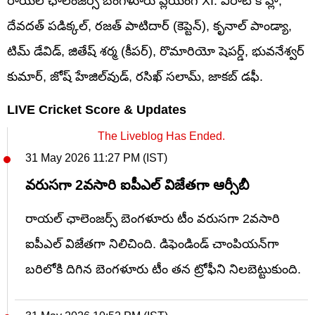
రాయల్ ఛాలెంజర్స్ బెంగళూరు ప్లేయింగ్ XI: విరాట్ కోహ్లి,
దేవదత్ పడిక్కల్, రజత్ పాటిదార్ (కెప్టెన్), కృనాల్ పాండ్యా,
టిమ్ డేవిడ్, జితేష్ శర్మ (కీపర్), రొమారియో షెపర్డ్, భువనేశ్వర్
కుమార్, జోష్ హేజిల్‌వుడ్, రసిఖ్ సలామ్, జాకబ్ డఫీ.
LIVE Cricket Score & Updates
The Liveblog Has Ended.
31 May 2026 11:27 PM (IST)
వరుసగా 2వసారి ఐపీఎల్ విజేతగా ఆర్సీబీ
రాయల్ ఛాలెంజర్స్ బెంగళూరు టీం వరుసగా 2వసారి
ఐపీఎల్ విజేతగా నిలిచింది. డిఫెండిండ్ చాంపియన్‌గా
బరిలోకి దిగిన బెంగళూరు టీం తన ట్రోఫీని నిలబెట్టుకుంది.