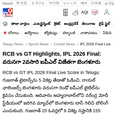
News9
हिन्दी 
ಕನ್ನಡ
मराठी
ગુજરાતી
বাংলা
ਪੰਜਾਬੀ
தமிழ
AQI
తాజా వార్తలు
ఎంటర్టైన్మెంట్
క్రికెట్
ఆంధ్రప్రదేశ్
తెలంగాణ
లైఫ్ స్టైల్
బోనాలు
ఉద్యోగాలు
జ్యోతిష్యం
టెక్నాలజీ
వాతావరణం
వీడియో
Telugu News
Sports News
Cricket News
IPL 2026 Final Live 
RCB vs GT Highlights, IPL 2026 Final:
వరుసగా 2వసారి ఐపీఎల్ విజేతగా బెంగళూరు
RCB vs GT IPL 2026 Final Live Score in Telugu:
గుజరాత్ టైటాన్స్‌ను 5 వికెట్ల తేడాతో ఓడించి, రాయల్
ఛాలెంజర్స్ బెంగళూరు వరుసగా రెండో ఐపీఎల్ టైటిల్‌ను
కైవసం చేసుకుంది. ఆదివారం అహ్మదాబాద్‌లోని నరేంద్ర మోదీ
స్టేడియంలో జరిగిన మ్యాచ్‌లో బెంగళూరు టాస్ గెలిచి బౌలింగ్
ఎంచుకుంది. గుజరాత్ 20 ఓవర్లలో 8 వికెట్ల నష్టానికి 155