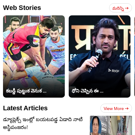
Web Stories
మరిన్ని
కబడ్డీ పుట్టుక వెనుక ...
ధోని చెప్పిన ఈ ...
Latest Articles
View More
డ్యూప్లెక్స్ ఇంట్లో బయటపడ్డ ఏడాది నాటి
అస్థిపంజరం!