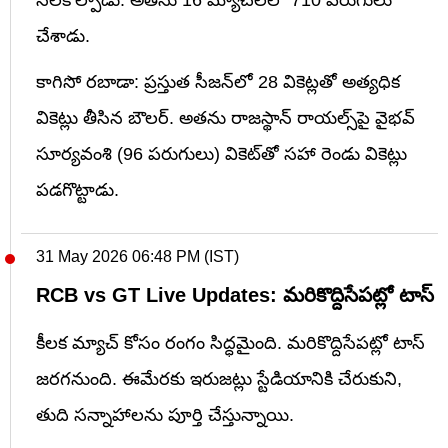
చేశాడు.
కాగిసో రబాడా: ప్రస్తుత సీజన్‌లో 28 వికెట్లతో అత్యధిక
వికెట్లు తీసిన బౌలర్. అతను రాజస్థాన్ రాయల్స్‌పై వైభవ్
సూర్యవంశి (96 పరుగులు) వికెట్‌తో సహా రెండు వికెట్లు
పడగొట్టాడు.
31 May 2026 06:48 PM (IST)
RCB vs GT Live Updates: మరికొద్దిసేపట్లో టాస్
కీలక మ్యాచ్ కోసం రంగం సిద్ధమైంది. మరికొద్దిసేపట్లో టాస్
జరగనుంది. ఈమేరకు ఇరుజట్లు స్టేడియానికి చేరుకుని,
తుది సన్నాహాలను పూర్తి చేస్తున్నాయి.