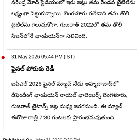
నరేంద్ర మోదీ స్టేడియంలో ఇరు జట్లు తమ రెండవ టైటిల్‌ను
లక్ష్యంగా పెట్టుకున్నాయి. బెంగళూరు గతేడాది తమ తొలి
టైటిల్‌ను గెలుచుకోగా, గుజరాత్ 2022లో తమ తొలి
సీజన్‌లోనే ఛాంపియన్‌గా నిలిచింది.
31 May 2026 05:44 PM (IST)
ఫైనల్ పోరుకు రెడీ
ఐపీఎల్ 2026 ఫైనల్ మ్యాచ్ నేడు అహ్మదాబాద్‌లో
డిఫెండింగ్ ఛాంపియన్ రాయల్ ఛాలెంజర్స్ బెంగళూరు,
గుజరాత్ టైటాన్స్ జట్ల మధ్య జరగనుంది. ఈ మ్యాచ్
ఈరోజు రాత్రి 7:30 గంటలకు ప్రారంభమవుతుంది.
Published On
- May 31,2026 5:36 PM