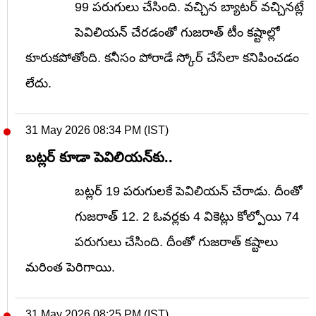
99 పరుగులు చేసింది. వచ్చిన బ్యాటర్ వచ్చినట్లే
పెవిలియన్ చేరడంతో గుజరాత్ టీం కష్టాల్లో
కూరుకపోతోంది. కనీసం పోరాడే స్కోర్ చేసేలా కనిపించడం
లేదు.
31 May 2026 08:34 PM (IST)
బట్లర్ కూడా పెవిలియన్‌కు..
బట్లర్ 19 పరుగులకే పెవిలియన్ చేరాడు. దీంతో
గుజరాత్ 12. 2 ఓవర్లకు 4 వికెట్లు కోల్పోయి 74
పరుగులు చేసింది. దీంతో గుజరాత్ కష్టాలు
మరింత పెరిగాయి.
31 May 2026 08:25 PM (IST)