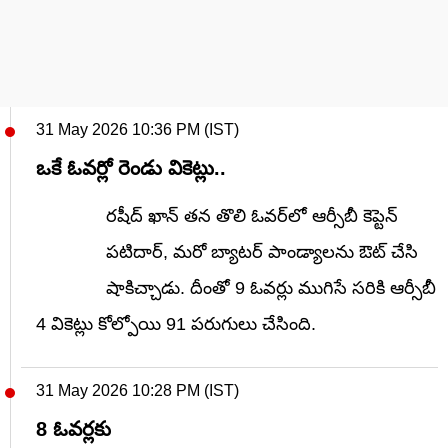
31 May 2026 10:36 PM (IST)
ఒకే ఓవర్లో రెండు వికెట్లు..
రషీద్ ఖాన్ తన తొలి ఓవర్‌లో ఆర్సీబీ కెప్టెన్
పటిదార్, మరో బ్యాటర్ పాండ్యాలను ఔట్ చేసి
షాకిచ్చాడు. దీంతో 9 ఓవర్లు ముగిసే సరికి ఆర్సీబీ
4 వికెట్లు కోల్పోయి 91 పరుగులు చేసింది.
31 May 2026 10:28 PM (IST)
8 ఓవర్లకు