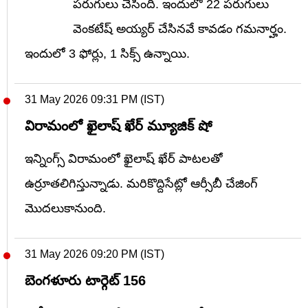
పరుగులు చేసింది. ఇందులో 22 పరుగులు
వెంకటేష్ అయ్యర్ చేసినవే కావడం గమనార్హం.
ఇందులో 3 ఫోర్లు, 1 సిక్స్ ఉన్నాయి.
31 May 2026 09:31 PM (IST)
విరామంలో ఖైలాష్ ఖేర్ మ్యూజిక్ షో
ఇన్నింగ్స్ విరామంలో ఖైలాష్ ఖేర్ పాటలతో
ఉర్రూతలిగిస్తున్నాడు. మరికొద్దిసేట్లో ఆర్సీబీ చేజింగ్
మొదలుకానుంది.
31 May 2026 09:20 PM (IST)
బెంగళూరు టార్గెట్ 156