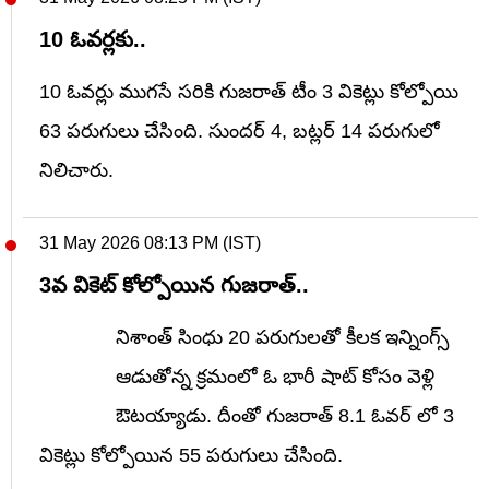
10 ఓవర్లకు..
10 ఓవర్లు ముగసే సరికి గుజరాత్ టీం 3 వికెట్లు కోల్పోయి
63 పరుగులు చేసింది. సుందర్ 4, బట్లర్ 14 పరుగులో
నిలిచారు.
31 May 2026 08:13 PM (IST)
3వ వికెట్ కోల్పోయిన గుజరాత్..
నిశాంత్ సింధు 20 పరుగులతో కీలక ఇన్నింగ్స్
ఆడుతోన్న క్రమంలో ఓ భారీ షాట్ కోసం వెళ్లి
ఔటయ్యాడు. దీంతో గుజరాత్ 8.1 ఓవర్ లో 3
వికెట్లు కోల్పోయిన 55 పరుగులు చేసింది.