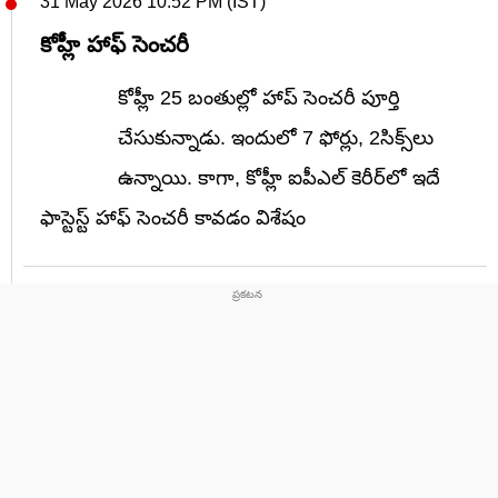
31 May 2026 10:52 PM (IST)
కోహ్లీ హాఫ్ సెంచరీ
కోహ్లీ 25 బంతుల్లో హాప్ సెంచరీ పూర్తి
చేసుకున్నాడు. ఇందులో 7 ఫోర్లు, 2సిక్స్‌లు
ఉన్నాయి. కాగా, కోహ్లీ ఐపీఎల్ కెరీర్‌లో ఇదే
ఫాస్టెస్ట్ హాఫ్ సెంచరీ కావడం విశేషం