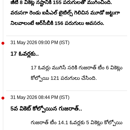
జీటీ 8 వికెట్ల నష్టానికి 155 పరుగులతో ముగించింది.
వరుసగా రెండు ఐపీఎల్ టైటిల్స్ గెలిచిన మూడో జట్టుగా
నిలవాలంటే ఆర్‌సీబీకి 156 పరుగులు అవసరం.
31 May 2026 09:00 PM (IST)
17 ఓవర్లకు..
17 ఓవర్లు ముగిసే సరికి గుజరాత్ టీం 6 వికెట్లు
కోల్పోయి 121 పరుగులు చేసింది.
31 May 2026 08:44 PM (IST)
5వ వికెట్ కోల్పోయిన గుజరాత్..
గుజరాత్ టీం 14.1 ఓవర్లకు 5 వికెట్లు కోల్పోయి