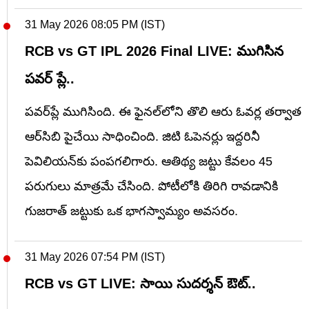
31 May 2026 08:05 PM (IST)
RCB vs GT IPL 2026 Final LIVE: ముగిసిన
పవర్ ప్లే..
పవర్‌ప్లే ముగిసింది.
ఈ ఫైనల్‌లోని తొలి ఆరు ఓవర్ల తర్వాత
ఆర్‌సిబి పైచేయి సాధించింది. జిటి ఓపెనర్లు ఇద్దరినీ
పెవిలియన్‌కు పంపగలిగారు. ఆతిథ్య జట్టు కేవలం 45
పరుగులు మాత్రమే చేసింది. పోటీలోకి తిరిగి రావడానికి
గుజరాత్ జట్టుకు ఒక భాగస్వామ్యం అవసరం.
31 May 2026 07:54 PM (IST)
RCB vs GT LIVE: సాయి సుదర్శన్ ఔట్..