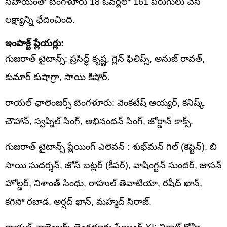
సహాయంతో బెంగళూరు 18 ఓవర్లలో 161 పరుగులు చేసి
లక్ష్యాన్ని ఛేదించింది.
ఇంపాక్ట్ ప్లేయర్లు:
గుజరాత్ టైటాన్స్: ప్రసిద్ధ్ కృష్ణ, గ్లెన్ ఫిలిప్స్, అనుజ్ రావత్,
కుమార్ కుషాగ్రా, సాయి కిషోర్.
రాయల్ ఛాలెంజర్స్ బెంగళూరు: వెంకటేష్ అయ్యర్, కనిష్క్
చౌహాన్, స్వప్నిల్ సింగ్, అభినందన్ సింగ్, జోర్డాన్ కాక్స్.
గుజరాత్ టైటాన్స్ ప్లేయింగ్ ఎలెవన్ : శుభ్‌మన్ గిల్ (కెప్టెన్), బి
సాయి సుదర్శన్, జోస్ బట్లర్ (కీపర్), వాషింగ్టన్ సుందర్, జాసన్
హోల్డర్, నిశాంత్ సింధు, రాహుల్ తెవాటియా, రషీద్ ఖాన్,
కగిసో రబాడ, అర్షద్ ఖాన్, మహ్మద్ సిరాజ్.