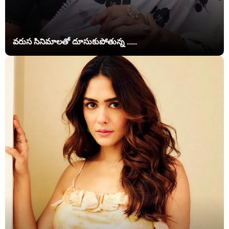
వరుస సినిమాలతో దూసుకుపోతున్న .....