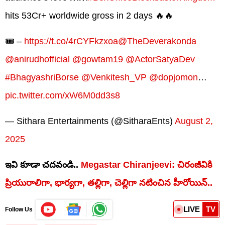
hits 53Cr+ worldwide gross in 2 days 🔥🔥
🎟️ –
https://t.co/4rCYFkzxoa
@TheDeverakonda
@anirudhofficial
@gowtam19
@ActorSatyaDev
#BhagyashriBorse
@Venkitesh_VP
@dopjomon
…
pic.twitter.com/xW6M0dd3s8
— Sithara Entertainments (@SitharaEnts)
August 2,
2025
ఇవి కూడా చదవండి..
Megastar Chiranjeevi: చిరంజీవికి
ప్రియురాలిగా, భార్యగా, తల్లిగా, చెల్లిగా నటించిన హీరోయిన్..
LIVE
TV
Follow Us