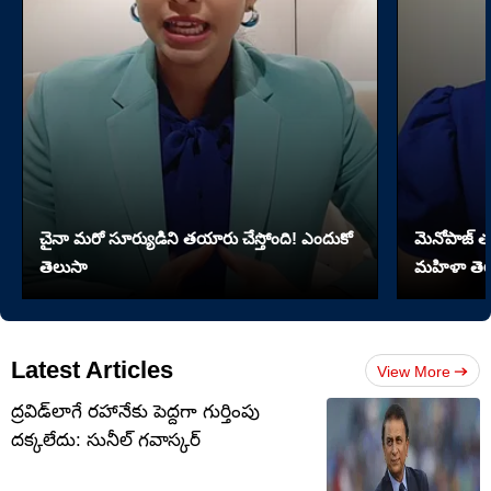
చైనా మరో సూర్యుడిని తయారు చేస్తోంది! ఎందుకో
మెనోపాజ్ త
తెలుసా
మహిళా తెల
Latest Articles
View More
ద్రవిడ్‌లాగే రహానేకు పెద్దగా గుర్తింపు
దక్కలేదు: సునీల్ గవాస్కర్