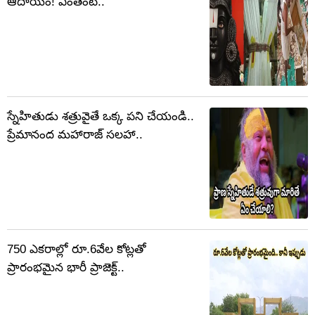
ఆదాయం! ఎంతంటే..
స్నేహితుడు శత్రువైతే ఒక్క పని చేయండి..
ప్రేమానంద మహారాజ్ సలహా..
750 ఎకరాల్లో రూ.6వేల కోట్లతో
ప్రారంభమైన భారీ ప్రాజెక్ట్..