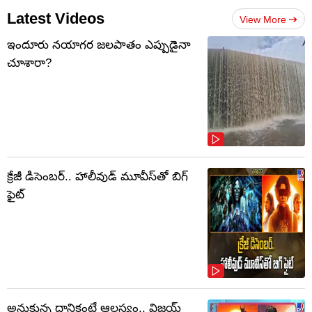
Latest Videos
View More
ఇందూరు నయాగర జలపాతం ఎప్పుడైనా
చూశారా?
క్రేజీ డిసెంబర్‌.. హాలీవుడ్ మూవీస్‌తో బిగ్
ఫైట్‌
అనుకున్న దానికంటే ఆలస్యం.. విజయ్