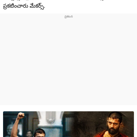
ప్రకటించారు మేకర్స్.