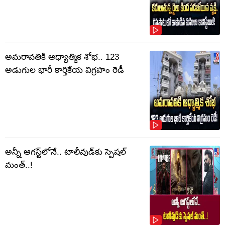
అమరావతికి ఆధ్యాత్మిక శోభ.. 123
అడుగుల భారీ కార్తికేయ విగ్రహం రెడీ
అన్నీ ఆగస్ట్‌లోనే.. టాలీవుడ్‌కు స్పెషల్
మంత్..!