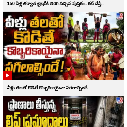
150 ఏళ్ల తర్వాత లైబ్రరీకి తిరిగి వచ్చిన పుస్తకం.. కట్ చేస్తే..
వీళ్లు తలతో కొడితే కొబ్బరికాయైనా పగలాల్సిందే