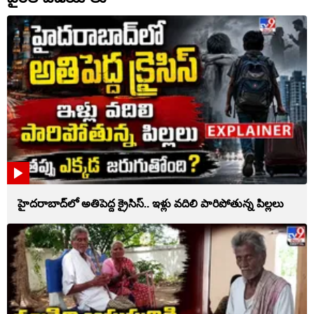
హైదరాబాద్‌లో అతిపెద్ద క్రైసిస్.. ఇళ్లు వదిలి పారిపోతున్న పిల్లలు