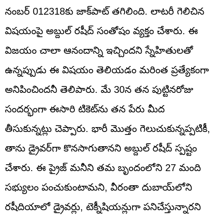
నంబర్ 012318కు జాక్‌పాట్ తగిలింది. లాటరీ గెలిచిన
విషయంపై అబ్దుల్ రషీద్ సంతోషం వ్యక్తం చేశారు. ఈ
విజయం చాలా ఆనందాన్ని ఇచ్చిందని స్నేహితులతో
ఉన్నప్పుడు ఈ విషయం తెలియడం మరింత ప్రత్యేకంగా
అనిపించిందనీ తెలిపారు. మే 30న తన పుట్టినరోజు
సందర్భంగా ఈసారి టికెట్‌ను తన పేరు మీద
తీసుకున్నట్లు చెప్పారు. భారీ మొత్తం గెలుచుకున్నప్పటికీ,
తాను డ్రైవర్‌గా కొనసాగుతానని అబ్దుల్ రషీద్ స్పష్టం
చేశారు. ఈ ప్రైజ్ మనీని తమ బృందంలోని 27 మంది
సభ్యులం పంచుకుంటామని, వీరంతా దుబాయ్‌లోని
రషీదియాలో డ్రైవర్లు, టెక్నీషియన్లుగా పనిచేస్తున్నారని