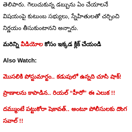
తెలిపారు. గెలుచుకున్న డబ్బును ఏం చేయాలనే
విషయంపై కుటుంబ సభ్యులు, స్నేహితులతో చర్చించి
నిర్ణయం తీసుకుంటానని అన్నారు.
మరిన్ని
వీడియోల
కోసం ఇక్కడ క్లిక్ చేయండి
Also Watch:
మొసలికి పోస్టుమార్టం.. కడుపులో ఉన్నది చూసి షాక్‌!
ప్రాణాలను కాపాడిన.. రియల్‌ “హీరో” ఈ ఎలుక !!
దమ్ముంటే పట్టుకోరా షెకావత్.. అంటూ పోలీసులకు దొంగ
సవాల్‌ !!