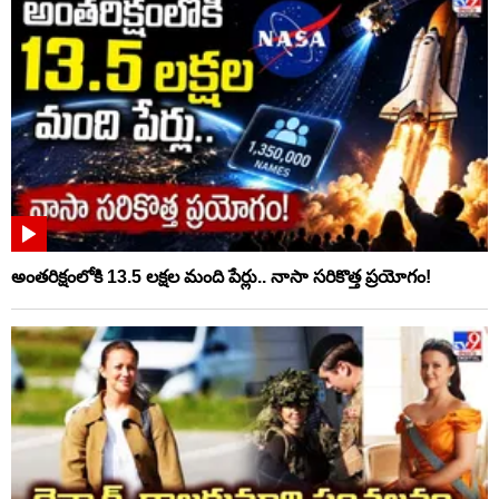
అంతరిక్షంలోకి 13.5 లక్షల మంది పేర్లు.. నాసా సరికొత్త ప్రయోగం!