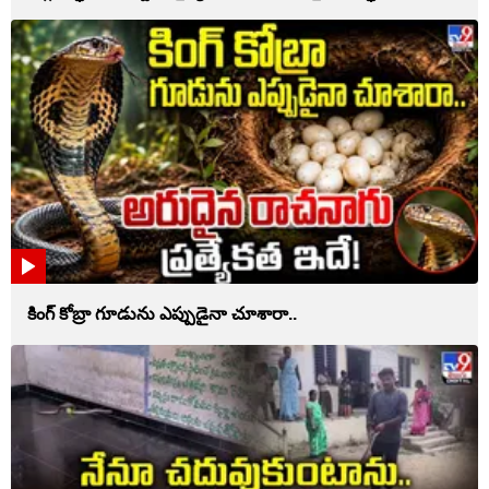
కింగ్ కోబ్రా గూడును ఎప్పుడైనా చూశారా..