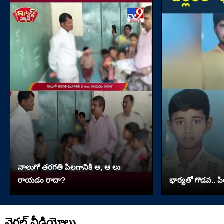
నాలుగో త‌ర‌గతి పిలగానికి అ, ఆ లు
రాయ‌డం రాదా?
భార్యతో గొడవ.. పి
వైరల్ వీడియోలు