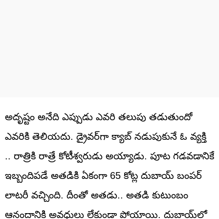
అదృష్టం అనేది ఎప్పుడు ఎవరి తలుపు తడుతుందో
ఎవరికి తెలియదు. డ్రైవర్‌గా క్యాబ్‌ నడుపుకునే ఓ వ్యక్తి
.. రాత్రికి రాత్రే కోటీశ్వరుడు అయ్యాడు. పూట గడవడానికే
ఇబ్బందిపడే అతడికి ఏకంగా 65 కోట్ల దుబాయ్‌ బంపర్
లాటరీ వచ్చింది. దీంతో అతడు.. అతడి కుటుంబం
ఆనందానికి అవధులు లేకుండా పోయాయి. దుబాయ్‌లో