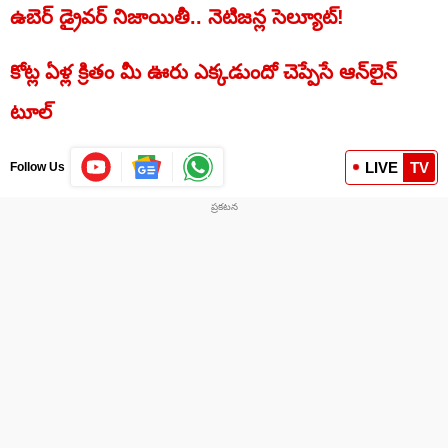
ఉబెర్‌ డ్రైవర్‌ నిజాయితీ.. నెటిజన్ల సెల్యూట్‌!
కోట్ల ఏళ్ల క్రితం మీ ఊరు ఎక్కడుందో చెప్పేసే ఆన్‌లైన్
టూల్
LIVE
TV
Follow Us