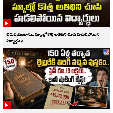
చదువుకుంటాను.. స్కూల్లో కొత్త అతిథిని చూసి హడలిపోయిన
విద్యార్ధులు