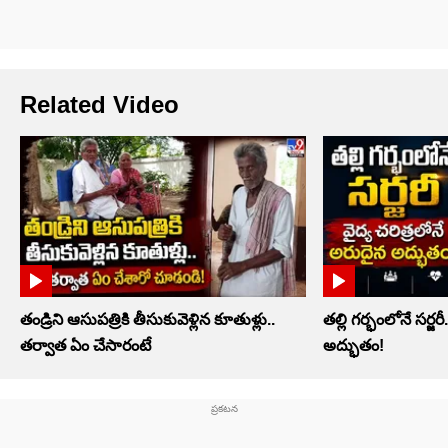
Related Video
తండ్రిని ఆసుపత్రికి తీసుకువెళ్లిన కూతుళ్లు..
తల్లి గర్భంలోనే సర్జర
తర్వాత ఏం చేసారంటే
అద్భుతం!