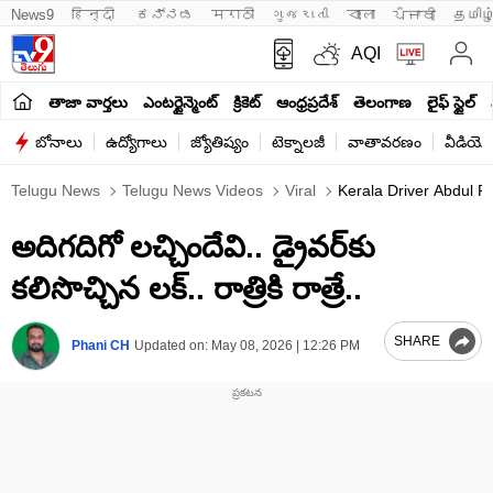
News9
हिन्दी 
ಕನ್ನಡ
मराठी
ગુજરાતી
বাংলা
ਪੰਜਾਬੀ
தமிழ
AQI
తాజా వార్తలు
ఎంటర్టైన్మెంట్
క్రికెట్
ఆంధ్రప్రదేశ్
తెలంగాణ
లైఫ్ స్టైల్
బోనాలు
ఉద్యోగాలు
జ్యోతిష్యం
టెక్నాలజీ
వాతావరణం
వీడియో
Telugu News
Telugu News Videos
Viral
Kerala Driver Abdul R
అదిగదిగో లచ్చిందేవి.. డ్రైవర్‌కు
కలిసొచ్చిన లక్.. రాత్రికి రాత్రే..
SHARE
Phani CH
Updated on:
May 08, 2026 | 12:26 PM