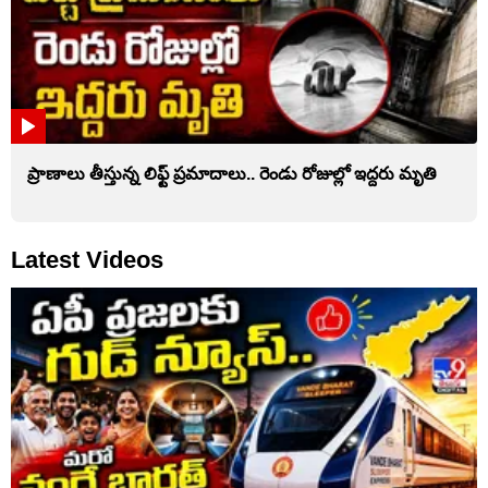
ప్రాణాలు తీస్తున్న లిఫ్ట్‌ ప్రమాదాలు.. రెండు రోజుల్లో ఇద్దరు మృతి
Latest Videos