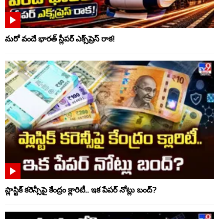
మరో వందే భారత్ స్లీపర్ ఎక్స్‌ప్రెస్ రాక!
ప్లాస్టిక్‌ కరెన్సీపై కేంద్రం క్లారిటీ.. ఇక పేపర్‌ నోట్లు బంద్‌?