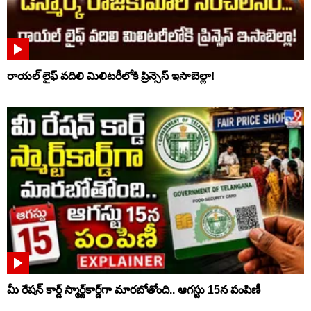
రాయల్ లైఫ్ వదిలి మిలిటరీలోకి ప్రిన్సెస్ ఇసాబెల్లా!
మీ రేషన్ కార్డ్ స్మార్ట్‌కార్డ్‌గా మారబోతోంది.. ఆగస్టు 15న పంపిణీ