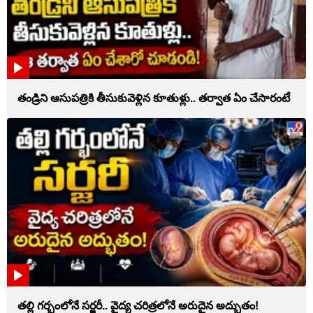
తండ్రిని ఆసుపత్రికి తీసుకువెళ్లిన కూతుళ్లు.. తర్వాత ఏం చేసారంటే
తల్లి గర్భంలోనే సర్జరీ.. వైద్య చరిత్రలోనే అరుదైన అద్భుతం!