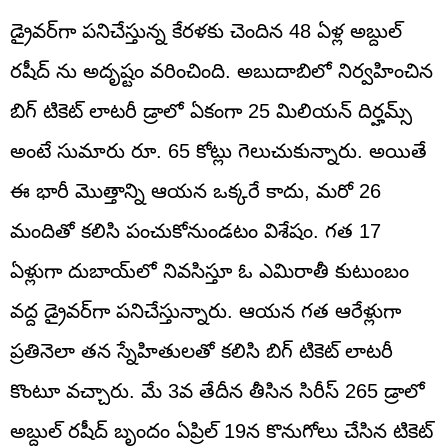
డ్రైవర్‌గా పనిచేస్తున్న కేరళకు చెందిన 48 ఏళ్ల అబ్దుల్
రషీద్ ను అదృష్టం వరించింది. అబుదాబిలో నిర్వహించిన
బిగ్ టికెట్ లాటరీ డ్రాలో ఏకంగా 25 మిలియన్ దిర్హమ్స్
అంటే సుమారు రూ. 65 కోట్లు గెలుచుకున్నారు. అయితే
ఈ భారీ మొత్తాన్ని ఆయన ఒక్కరే కాదు, మరో 26
మందితో కలిసి పంచుకోనుండటం విశేషం. గత 17
ఏళ్లుగా దుబాయ్‌లో నివసిస్తూ ఓ ఎమిరాతీ కుటుంబం
వద్ద డ్రైవర్‌గా పనిచేస్తున్నారు. ఆయన గత ఆరేళ్లుగా
ప్రతినెలా తన స్నేహితులతో కలిసి బిగ్ టికెట్ లాటరీ
కొంటూ వచ్చారు. మే 3వ తేదీన తీసిన సిరీస్ 265 డ్రాలో
అబ్దుల్ రషీద్ బృందం ఏప్రిల్ 19న కొనుగోలు చేసిన టికెట్