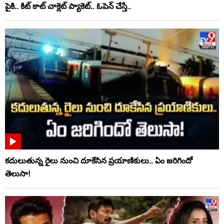
పైకి.. కిట్‌ కాట్‌ చాక్లెట్ ప్యాకెట్‌.. ఓపెన్‌ చేస్తే..
కదులుతున్న రైలు నుంచి దూకేసిన ప్రయాణికులు.. ఏం జరిగిందో
తెలుసా!