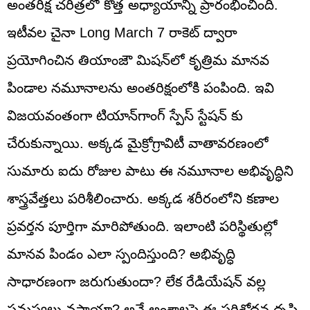
అంతరిక్ష చరిత్రలో కొత్త అధ్యాయాన్ని ప్రారంభించింది.
ఇటీవల చైనా Long March 7 రాకెట్ ద్వారా
ప్రయోగించిన తియాంజౌ మిషన్‌లో కృత్రిమ మానవ
పిండాల నమూనాలను అంతరిక్షంలోకి పంపింది. ఇవి
విజయవంతంగా టియాన్‌గాంగ్‌ స్పేస్ స్టేషన్ కు
చేరుకున్నాయి. అక్కడ మైక్రోగ్రావిటీ వాతావరణంలో
సుమారు ఐదు రోజుల పాటు ఈ నమూనాల అభివృద్ధిని
శాస్త్రవేత్తలు పరిశీలించారు. అక్కడ శరీరంలోని కణాల
ప్రవర్తన పూర్తిగా మారిపోతుంది. ఇలాంటి పరిస్థితుల్లో
మానవ పిండం ఎలా స్పందిస్తుంది? అభివృద్ధి
సాధారణంగా జరుగుతుందా? లేక రేడియేషన్ వల్ల
సమస్యలు వస్తాయా? అనే అంశాలపై ఈ పరిశోధన దృష్టి