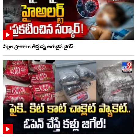
పిల్లల ప్రాణాలు తీస్తున్న అరుదైన వైరస్..