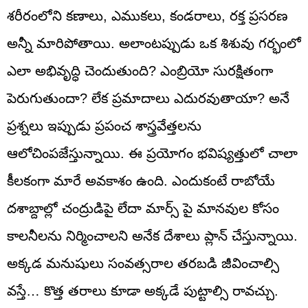
శరీరంలోని కణాలు, ఎముకలు, కండరాలు, రక్త ప్రసరణ
అన్నీ మారిపోతాయి. అలాంటప్పుడు ఒక శిశువు గర్భంలో
ఎలా అభివృద్ధి చెందుతుంది? ఎంబ్రియో సురక్షితంగా
పెరుగుతుందా? లేక ప్రమాదాలు ఎదురవుతాయా? అనే
ప్రశ్నలు ఇప్పుడు ప్రపంచ శాస్త్రవేత్తలను
ఆలోచింపజేస్తున్నాయి. ఈ ప్రయోగం భవిష్యత్తులో చాలా
కీలకంగా మారే అవకాశం ఉంది. ఎందుకంటే రాబోయే
దశాబ్దాల్లో చంద్రుడిపై లేదా మార్స్ పై మానవుల కోసం
కాలనీలను నిర్మించాలని అనేక దేశాలు ప్లాన్ చేస్తున్నాయి.
అక్కడ మనుషులు సంవత్సరాల తరబడి జీవించాల్సి
వస్తే… కొత్త తరాలు కూడా అక్కడే పుట్టాల్సి రావచ్చు.