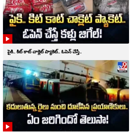
పైకి.. కిట్‌ కాట్‌ చాక్లెట్ ప్యాకెట్‌.. ఓపెన్‌ చేస్తే..