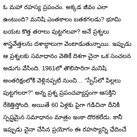
ఓ మహా రహస్య ప్రపంచం. అక్కడ జీవం ఎలా
ఉంటుంది? మనిషి ఎంతకాలం బతకగలడు? భూమి
బయట కొత్త తరాలు పుట్టగలవా? అనే ప్రశ్నలు
శాస్త్రవేత్తలను దశాబ్దాలుగా వెంటాడుతున్నాయి. ఇప్పుడు
ఆ ప్రశ్నలకు సమాధానం వెతికే దిశగా చైనా ఒక సంచలన
అడుగు వేసింది. 1961లో తొలిసారిగా మనిషి
అంతరిక్షంలోకి వెళ్లినప్పటి నుంచి… “స్పేస్‌లో పిల్లలు
పుట్టగలరా?” అన్న ప్రశ్న ప్రపంచవ్యాప్తంగా ఆసక్తిని
రేకెత్తిస్తోంది. అయితే 60 ఏళ్లకు పైగా గడిచినా దీనికి
స్పష్టమైన సమాధానం మాత్రం ఇంకా దొరకలేదు. కానీ
ఇప్పుడు చైనా చేసిన ప్రయోగం ఈ రహస్యాన్ని ఛేదించే