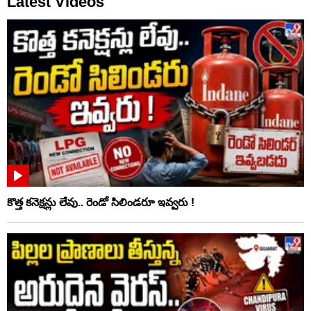
Latest Videos
కొత్త కనెక్షన్లు లేవు.. రెండో సిలిండరూ ఇవ్వరు !