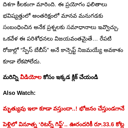
దిశగా కీలకంగా మారింది. ఈ ప్రయోగం ఫలితాలు
భవిష్యత్తులో అంతరిక్షంలో మానవ మనుగడకు
సంబంధించిన అనేక ప్రశ్నలకు సమాధానాలు ఇవ్వొచ్చు.
ఒకవేళ ఈ పరిశోధనలు విజయవంతమైతే… రేపటి
రోజుల్లో “స్పేస్ బేబీస్” అనే కాన్సెప్ట్ నిజమయ్యే అవకాశం
కూడా లేకపోలేదు.
మరిన్ని
వీడియోల
కోసం ఇక్కడ క్లిక్ చేయండి
Also Watch:
మృత్యువు ఇలా కూడా వస్తుందా..! భోజనం చేస్తుండగానే
పెళ్లిలో వినూత్న ‘రిటర్న్ గిఫ్ట్’.. ఊరందరికీ రూ.33.6 కోట్ల