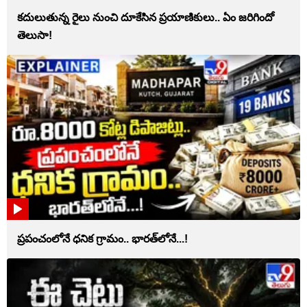
కదులుతున్న రైలు నుంచి దూకేసిన ప్రయాణికులు.. ఏం జరిగిందో
తెలుసా!
ప్రపంచంలోనే ధనిక గ్రామం.. భారత్‌లోనే...!