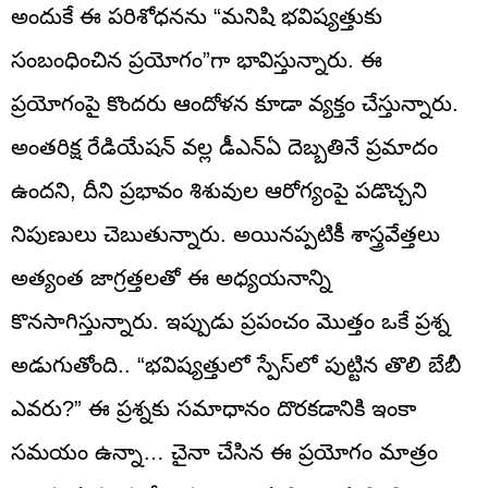
అందుకే ఈ పరిశోధనను “మనిషి భవిష్యత్తుకు
సంబంధించిన ప్రయోగం”గా భావిస్తున్నారు. ఈ
ప్రయోగంపై కొందరు ఆందోళన కూడా వ్యక్తం చేస్తున్నారు.
అంతరిక్ష రేడియేషన్‌ వల్ల డీఎన్‌ఏ దెబ్బతినే ప్రమాదం
ఉందని, దీని ప్రభావం శిశువుల ఆరోగ్యంపై పడొచ్చని
నిపుణులు చెబుతున్నారు. అయినప్పటికీ శాస్త్రవేత్తలు
అత్యంత జాగ్రత్తలతో ఈ అధ్యయనాన్ని
కొనసాగిస్తున్నారు. ఇప్పుడు ప్రపంచం మొత్తం ఒకే ప్రశ్న
అడుగుతోంది.. “భవిష్యత్తులో స్పేస్‌లో పుట్టిన తొలి బేబీ
ఎవరు?” ఈ ప్రశ్నకు సమాధానం దొరకడానికి ఇంకా
సమయం ఉన్నా… చైనా చేసిన ఈ ప్రయోగం మాత్రం