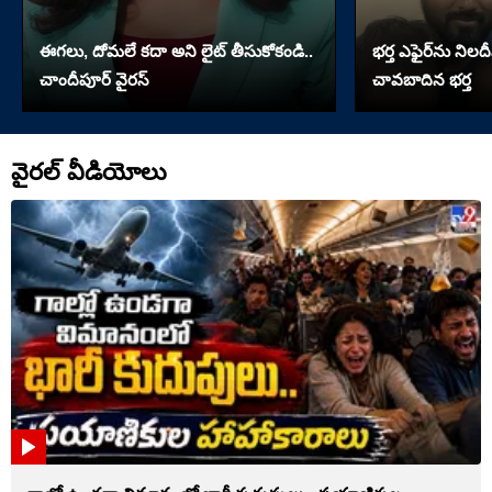
ఈగలు, దోమలే కదా అని లైట్ తీసుకోకండి..
భర్త ఎఫైర్‌ను నిలదీ
చాందీపూర్ వైరస్
చావబాదిన భర్త
వైరల్ వీడియోలు