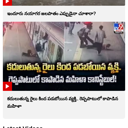
ఇందూరు నయాగర జలపాతం ఎప్పుడైనా చూశారా?
కదులుతున్న రైలు కింద పడబోయిన వ్యక్తి.. రెప్పపాటులో కాపాడిన
మహిళా