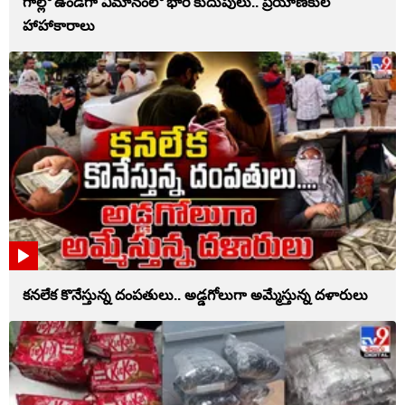
గాల్లో ఉండగా విమానంలో భారీ కుదుపులు.. ప్రయాణికుల
హాహాకారాలు
కనలేక కొనేస్తున్న దంపతులు.. అడ్డగోలుగా అమ్మేస్తున్న దళారులు