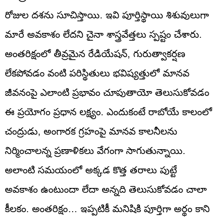
రోజుల దశను సూచిస్తాయి. ఇవి పూర్తిస్థాయి శిశువులుగా
మారే అవకాశం లేదని చైనా శాస్త్రవేత్తలు స్పష్టం చేశారు.
అంతరిక్షంలో తీవ్రమైన రేడియేషన్‌, గురుత్వాకర్షణ
లేకపోవడం వంటి పరిస్థితులు భవిష్యత్తులో మానవ
జీవనంపై ఎలాంటి ప్రభావం చూపుతాయో తెలుసుకోవడం
ఈ ప్రయోగం ప్రధాన లక్ష్యం. ఎందుకంటే రాబోయే కాలంలో
చంద్రుడు, అంగారక గ్రహంపై మానవ కాలనీలను
నిర్మించాలన్న ప్రణాళికలు వేగంగా సాగుతున్నాయి.
అలాంటి సమయంలో అక్కడ కొత్త తరాలు పుట్టే
అవకాశం ఉంటుందా లేదా అన్నది తెలుసుకోవడం చాలా
కీలకం. అంతరిక్షం… ఇప్పటికీ మనిషికి పూర్తిగా అర్థం కాని