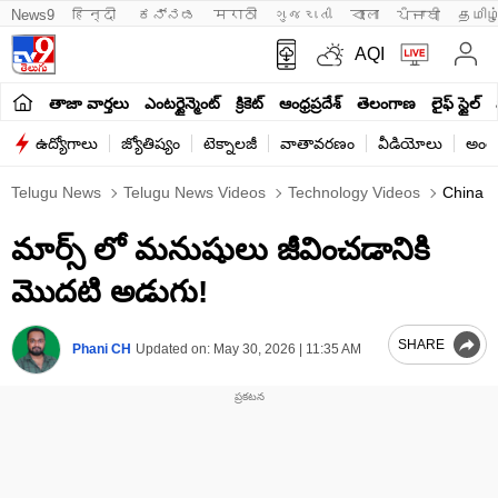
News9
हिन्दी 
ಕನ್ನಡ
मराठी
ગુજરાતી
বাংলা
ਪੰਜਾਬੀ
தமிழ
AQI
తాజా వార్తలు
ఎంటర్టైన్మెంట్
క్రికెట్
ఆంధ్రప్రదేశ్
తెలంగాణ
లైఫ్ స్టైల్
ఉద్యోగాలు
జ్యోతిష్యం
టెక్నాలజీ
వాతావరణం
వీడియోలు
అంతర
Telugu News
Telugu News Videos
Technology Videos
China St
మార్స్ లో మనుషులు జీవించడానికి
మొదటి అడుగు!
SHARE
Phani CH
Updated on:
May 30, 2026 | 11:35 AM