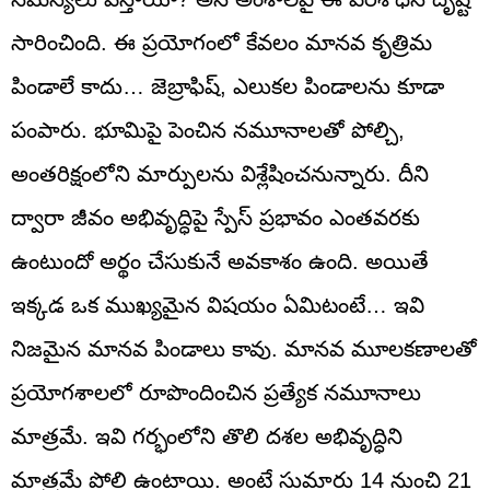
సారించింది. ఈ ప్రయోగంలో కేవలం మానవ కృత్రిమ
పిండాలే కాదు… జెబ్రాఫిష్‌, ఎలుకల పిండాలను కూడా
పంపారు. భూమిపై పెంచిన నమూనాలతో పోల్చి,
అంతరిక్షంలోని మార్పులను విశ్లేషించనున్నారు. దీని
ద్వారా జీవం అభివృద్ధిపై స్పేస్ ప్రభావం ఎంతవరకు
ఉంటుందో అర్థం చేసుకునే అవకాశం ఉంది. అయితే
ఇక్కడ ఒక ముఖ్యమైన విషయం ఏమిటంటే… ఇవి
నిజమైన మానవ పిండాలు కావు. మానవ మూలకణాలతో
ప్రయోగశాలలో రూపొందించిన ప్రత్యేక నమూనాలు
మాత్రమే. ఇవి గర్భంలోని తొలి దశల అభివృద్ధిని
మాత్రమే పోలి ఉంటాయి. అంటే సుమారు 14 నుంచి 21