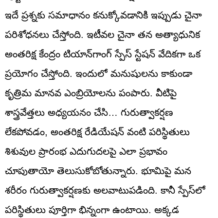
ఇదే ప్రశ్నకు సమాధానం కనుక్కోవడానికి ఇప్పుడు చైనా
పరిశోధనలు చేస్తోంది. ఇటీవల చైనా తన అత్యాధునిక
అంతరిక్ష కేంద్రం టియాన్‌గాంగ్‌ స్పేస్ స్టేషన్ వేదికగా ఒక
ప్రయోగం చేస్తోంది. ఇందులో మనుషులను కాకుండా
కృత్రిమ మానవ ఎంబ్రియోలను పంపారు. వీటిపై
శాస్త్రవేత్తలు అధ్యయనం చేసి… గురుత్వాకర్షణ
లేకపోవడం, అంతరిక్ష రేడియేషన్‌ వంటి పరిస్థితులు
శిశువుల ప్రారంభ ఎదుగుదలపై ఎలా ప్రభావం
చూపుతాయో తెలుసుకోబోతున్నారు. భూమిపై మన
శరీరం గురుత్వాకర్షణకు అలవాటుపడింది. కానీ స్పేస్‌లో
పరిస్థితులు పూర్తిగా భిన్నంగా ఉంటాయి. అక్కడ