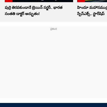
పుర్రె తెరవకుండానే బ్రెయిన్ సర్జరీ.. భారత
హిందూ మహాసముద్ర
సంతతి డాక్టర్ అద్భుతం!
స్పేస్‌ఎక్స్‌.. స్టార్‌షిప్‌