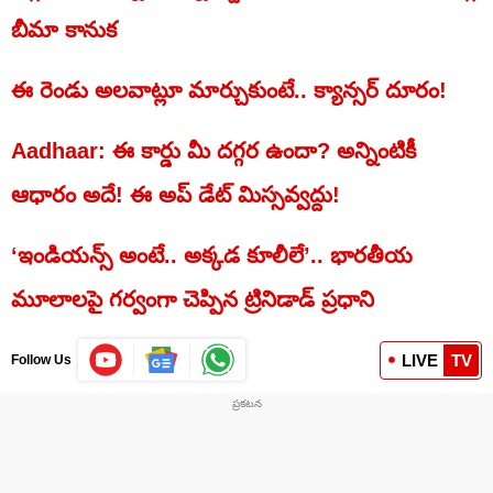
బీమా కానుక
ఈ రెండు అలవాట్లూ మార్చుకుంటే.. క్యాన్సర్ దూరం!
Aadhaar: ఈ కార్డు మీ దగ్గర ఉందా? అన్నింటికీ
ఆధారం అదే! ఈ అప్ డేట్ మిస్సవ్వద్దు!
‘ఇండియన్స్‌ అంటే.. అక్కడ కూలీలే’.. భారతీయ
మూలాలపై గర్వంగా చెప్పిన ట్రినిడాడ్ ప్రధాని
LIVE
TV
Follow Us