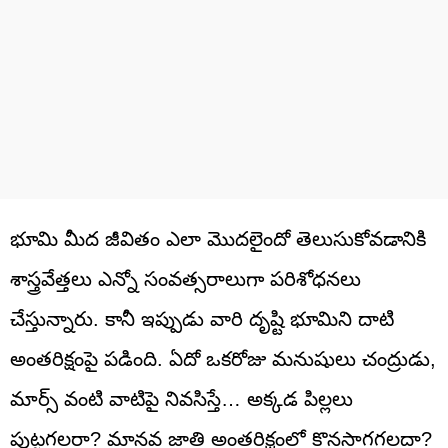
భూమి మీద జీవితం ఎలా మొదలైందో తెలుసుకోవడానికి
శాస్త్రవేత్తలు ఎన్నో సంవత్సరాలుగా పరిశోధనలు
చేస్తున్నారు. కానీ ఇప్పుడు వారి దృష్టి భూమిని దాటి
అంతరిక్షంపై పడింది. ఏదో ఒకరోజు మనుషులు చంద్రుడు,
మార్స్ వంటి వాటిపై నివసిస్తే… అక్కడ పిల్లలు
పుట్టగలరా? మానవ జాతి అంతరిక్షంలో కొనసాగగలదా?