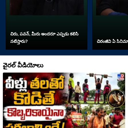
చిరు, పవన్, మీరు అందరూ ఎప్పడు కలిసి
నటిస్తారు?
చిరంజీవి ఏ సినిమా 
వైరల్ వీడియోలు