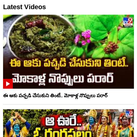
Latest Videos
ఈ ఆకు పచ్చడి చేసుకుని తింటే.. మోకాళ్ల నొప్పులు పరార్‌