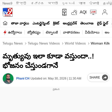
News9
हिन्दी 
ಕನ್ನಡ
मराठी
ગુજરાતી
বাংলা
ਪੰਜਾਬੀ
தமிழ
AQI
తాజా వార్తలు
ఎంటర్టైన్మెంట్
క్రికెట్
ఆంధ్రప్రదేశ్
తెలంగాణ
లైఫ్ స్టైల్
ఉద్యోగాలు
జ్యోతిష్యం
టెక్నాలజీ
వాతావరణం
వీడియోలు
అంతర
Telugu News
Telugu News Videos
World Videos
Woman Killed 
మృత్యువు ఇలా కూడా వస్తుందా..!
భోజనం చేస్తుండగానే
SHARE
Phani CH
Updated on:
May 30, 2026 | 11:30 AM