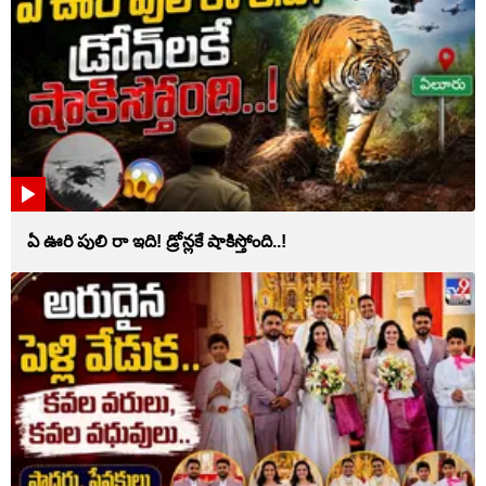
ఏ ఊరి పులి రా ఇది! డ్రోన్లకే షాకిస్తోంది..!