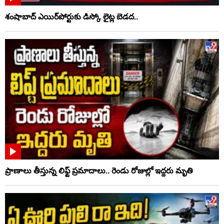
శంషాబాద్ ఎయిర్‌పోర్టుకు డిస్కో లైట్ల బెడద..
ప్రాణాలు తీస్తున్న లిఫ్ట్‌ ప్రమాదాలు.. రెండు రోజుల్లో ఇద్దరు మృతి