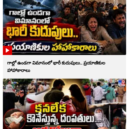
గాల్లో ఉండగా విమానంలో భారీ కుదుపులు.. ప్రయాణికుల
హాహాకారాలు