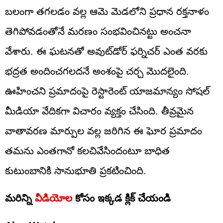
బలంగా తగలడం వల్ల ఆమె మెడలోని ప్రధాన రక్తనాళం
తెగిపోవడంతోనే మరణం సంభవించినట్టు అంచనా
వేశారు. ఈ ఘటనతో అవుట్‌డోర్ ఫర్నిచర్ ఎంత వరకు
భద్రత అందించగలదనే అంశంపై చర్చ మొదలైంది.
ఊహించని ప్రమాదంపై రెస్టారెంట్ యాజమాన్యం సోషల్
మీడియా వేదికగా విచారం వ్యక్తం చేసింది. తీవ్రమైన
వాతావరణ మార్పుల వల్ల జరిగిన ఈ ఘోర ప్రమాదం
తమను ఎంతగానో కలచివేసిందంటూ బాధిత
కుటుంబానికి సానుభూతి ప్రకటించింది.
మరిన్ని
వీడియోల
కోసం ఇక్కడ క్లిక్ చేయండి