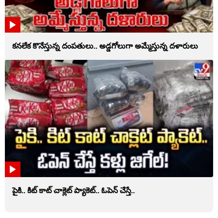
కనలేక కొనేస్తున్న దంపతులు.. అడ్డగోలుగా అమ్మేస్తున్న దళారులు
పైకి.. కిట్‌ కాట్‌ చాక్లెట్ ప్యాకెట్‌.. ఓపెన్‌ చేస్తే..