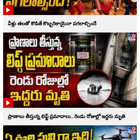
వీళ్లు తలతో కొడితే కొబ్బరికాయైనా పగలాల్సిందే
ప్రాణాలు తీస్తున్న లిఫ్ట్‌ ప్రమాదాలు.. రెండు రోజుల్లో ఇద్దరు మృతి