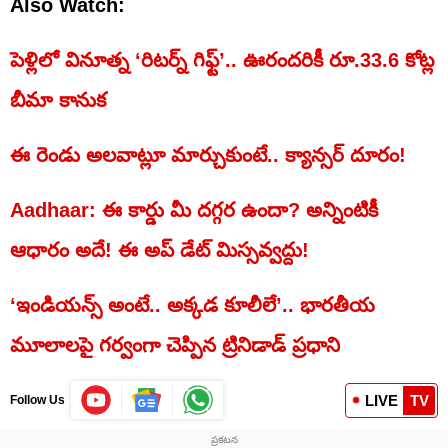
Also Watch:
పెళ్లిలో వినూత్న ‘రిటర్న్ గిఫ్ట్’.. ఊరందరికీ రూ.33.6 కోట్ల
బీమా కానుక
ఈ రెండు అలవాట్లూ మార్చుకుంటే.. క్యాన్సర్ దూరం!
Aadhaar: ఈ కార్డు మీ దగ్గర ఉందా? అన్నింటికీ
ఆధారం అదే! ఈ అప్ డేట్ మిస్సవ్వద్దు!
‘ఇండియన్స్‌ అంటే.. అక్కడ కూలీలే’.. భారతీయ
మూలాలపై గర్వంగా చెప్పిన ట్రినిడాడ్ ప్రధాని
LIVE
TV
Follow Us