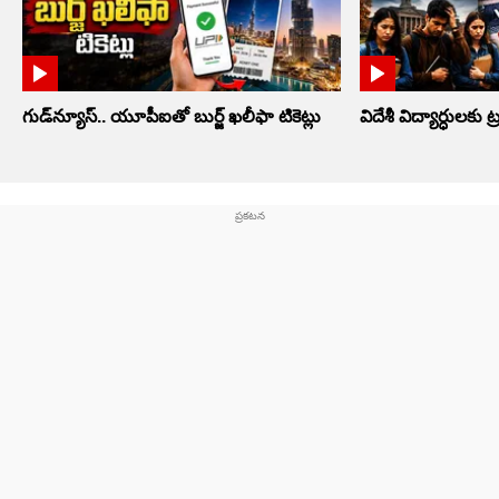
గుడ్‌న్యూస్.. యూపీఐతో బుర్జ్ ఖలీఫా టికెట్లు
విదేశీ విద్యార్ధులకు ట్