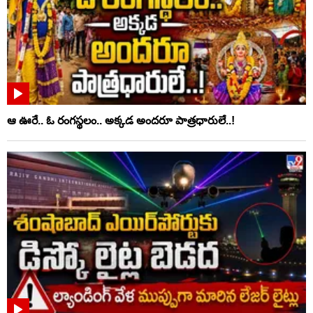
ఆ ఊరే.. ఓ రంగస్థలం.. అక్కడ అందరూ పాత్రధారులే..!