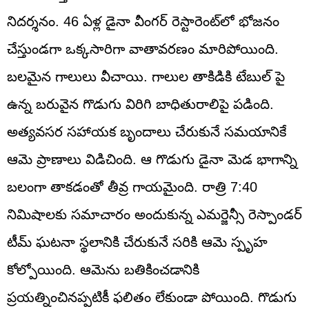
నిదర్శనం. 46 ఏళ్ల డైనా వీంగర్ రెస్టారెంట్‌లో భోజనం
చేస్తుండగా ఒక్కసారిగా వాతావరణం మారిపోయింది.
బలమైన గాలులు వీచాయి. గాలుల తాకిడికి టేబుల్‌ పై
ఉన్న బరువైన గొడుగు విరిగి బాధితురాలిపై పడింది.
అత్యవసర సహాయక బృందాలు చేరుకునే సమయానికే
ఆమె ప్రాణాలు విడిచింది. ఆ గొడుగు డైనా మెడ భాగాన్ని
బలంగా తాకడంతో తీవ్ర గాయమైంది. రాత్రి 7:40
నిమిషాలకు సమాచారం అందుకున్న ఎమర్జెన్సీ రెస్పాండర్‌
టీమ్‌ ఘటనా స్థలానికి చేరుకునే సరికి ఆమె స్పృహ
కోల్పోయింది. ఆమెను బతికించడానికి
ప్రయత్నించినప్పటికీ ఫలితం లేకుండా పోయింది. గొడుగు