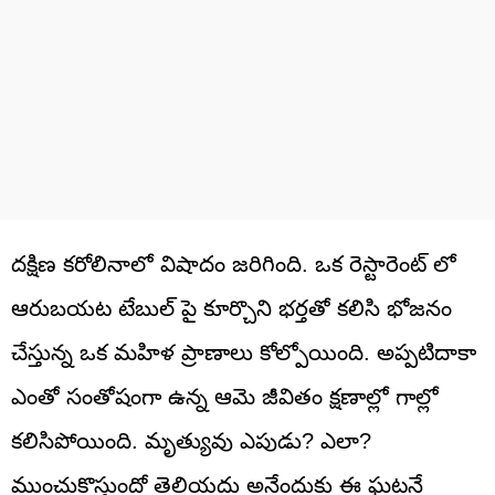
దక్షిణ కరోలినాలో విషాదం జరిగింది. ఒక రెస్టారెంట్ లో
ఆరుబయట టేబుల్‌ పై కూర్చొని భర్తతో కలిసి భోజనం
చేస్తున్న ఒక మహిళ ప్రాణాలు కోల్పోయింది. అప్పటిదాకా
ఎంతో సంతోషంగా ఉన్న ఆమె జీవితం క్షణాల్లో గాల్లో
కలిసిపోయింది. మృత్యువు ఎపుడు? ఎలా?
ముంచుకొస్తుందో తెలియదు అనేందుకు ఈ ఘటనే