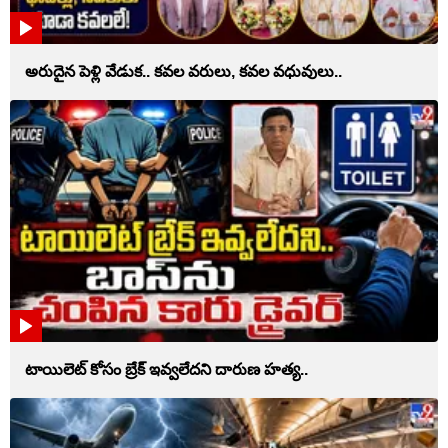
అరుదైన పెళ్లి వేడుక.. కవల వరులు, కవల వధువులు..
టాయిలెట్‌ కోసం బ్రేక్‌ ఇవ్వలేదని దారుణ హత్య..