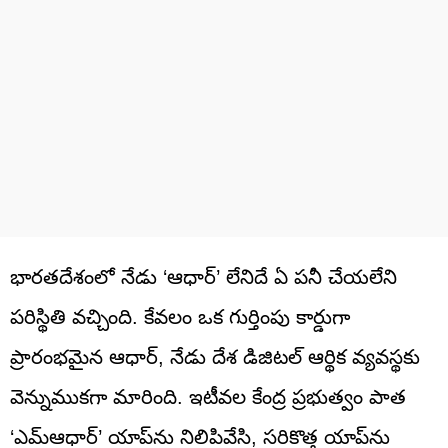
భారతదేశంలో నేడు ‘ఆధార్’ లేనిదే ఏ పనీ చేయలేని
పరిస్థితి వచ్చింది. కేవలం ఒక గుర్తింపు కార్డుగా
ప్రారంభమైన ఆధార్, నేడు దేశ డిజిటల్ ఆర్థిక వ్యవస్థకు
వెన్నుముకగా మారింది. ఇటీవల కేంద్ర ప్రభుత్వం పాత
‘ఎమ్‌ఆధార్’ యాప్‌ను నిలిపివేసి, సరికొత్త యాప్‌ను