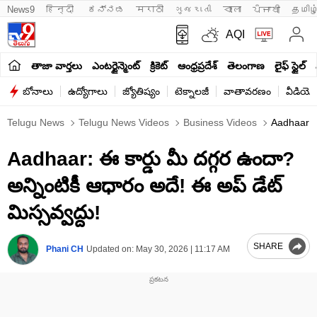
News9
हिन्दी 
ಕನ್ನಡ
मराठी
ગુજરાતી
বাংলা
ਪੰਜਾਬੀ
தமிழ
AQI
తాజా వార్తలు
ఎంటర్టైన్మెంట్
క్రికెట్
ఆంధ్రప్రదేశ్
తెలంగాణ
లైఫ్ స్టైల్
బోనాలు
ఉద్యోగాలు
జ్యోతిష్యం
టెక్నాలజీ
వాతావరణం
వీడియో
Telugu News
Telugu News Videos
Business Videos
Aadhaar Jo
Aadhaar: ఈ కార్డు మీ దగ్గర ఉందా?
అన్నింటికీ ఆధారం అదే! ఈ అప్ డేట్
మిస్సవ్వద్దు!
SHARE
Phani CH
Updated on:
May 30, 2026 | 11:17 AM