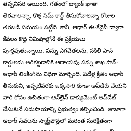
తప్పనిసరి అయింది. గతంలో బ్యాంక్ ఖాతా
తెరవాలన్నా, కొత్త సిమ్ కార్డ్ తీసుకోవాలన్నా రోజుల
తరబడి సమయం పట్టేది. కానీ, ఆధార్ ఈ-కేవైసీ ద్వారా
కేవలం కొద్ది నిమిషాల్లోనే ఈ ప్రక్రియలు
పూర్తవుతున్నాయి. పన్ను ఎగవేతలను, నకిలీ పాన్
కార్డులను అరికట్టడానికి ఆదాయపు పన్ను శాఖ పాన్-
ఆధార్ లింకింగ్‌ను విధిగా మార్చింది. పదేళ్ల క్రితం ఆధార్
తీసుకుని, ఇప్పటివరకు ఒక్కసారి కూడా అప్‌డేట్ చేయని
వారి కోసం ఉచితంగా ఆన్‌లైన్ డాక్యుమెంట్ అప్‌డేట్
చేసుకునే సదుపాయాన్ని ప్రభుత్వం కల్పించింది. తాజాగా
ఆధార్ సేవలను స్మార్ట్‌ఫోన్లలో మరింత సురక్షితంగా