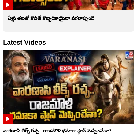
వీళ్లు తలతో కొడితే కొబ్బరికాయైనా పగలాల్సిందే
Latest Videos
వారణాసి లీక్స్ రచ్చ.. రాజమౌళి ధమాకా ప్లాన్ మెప్పించేనా?