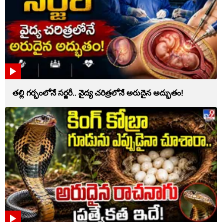
తల్లి గర్భంలోనే సర్జరీ.. వైద్య చరిత్రలోనే అరుదైన అద్భుతం!