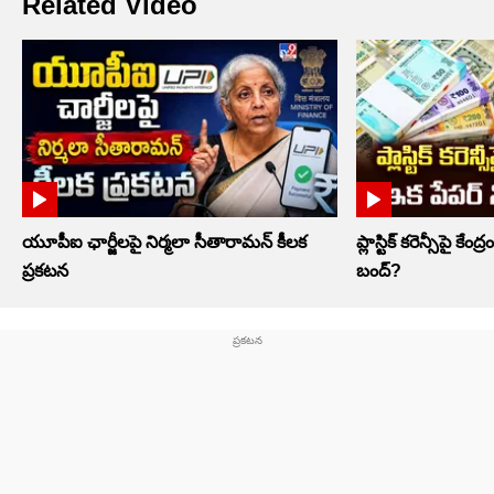
Related Video
యూపీఐ ఛార్జీలపై నిర్మలా సీతారామన్ కీలక
ప్లాస్టిక్‌ కరెన్సీపై కేంద
ప్రకటన
బంద్‌?