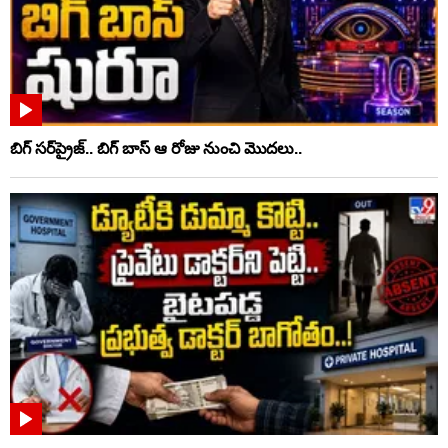
బిగ్ సర్‌ప్రైజ్‌.. బిగ్ బాస్‌ ఆ రోజు నుంచి మొదలు..