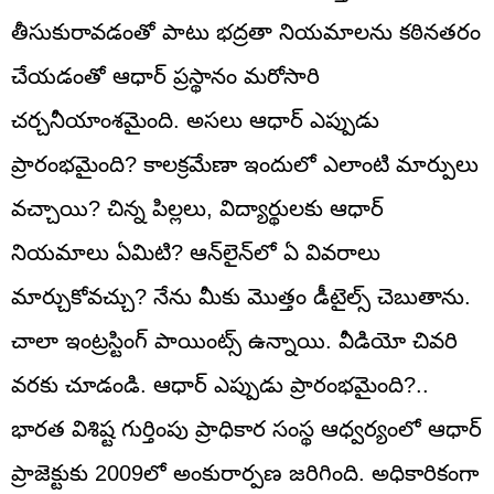
తీసుకురావడంతో పాటు భద్రతా నియమాలను కఠినతరం
చేయడంతో ఆధార్ ప్రస్థానం మరోసారి
చర్చనీయాంశమైంది. అసలు ఆధార్ ఎప్పుడు
ప్రారంభమైంది? కాలక్రమేణా ఇందులో ఎలాంటి మార్పులు
వచ్చాయి? చిన్న పిల్లలు, విద్యార్థులకు ఆధార్
నియమాలు ఏమిటి? ఆన్‌లైన్‌లో ఏ వివరాలు
మార్చుకోవచ్చు? నేను మీకు మొత్తం డీటైల్స్ చెబుతాను.
చాలా ఇంట్రస్టింగ్ పాయింట్స్ ఉన్నాయి. వీడియో చివరి
వరకు చూడండి. ఆధార్ ఎప్పుడు ప్రారంభమైంది?..
భారత విశిష్ట గుర్తింపు ప్రాధికార సంస్థ ఆధ్వర్యంలో ఆధార్
ప్రాజెక్టుకు 2009లో అంకురార్పణ జరిగింది. అధికారికంగా