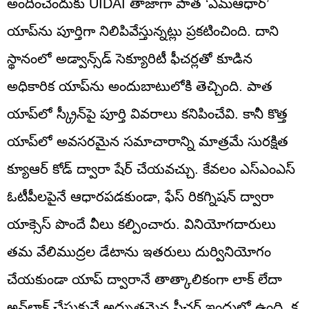
అందించేందుకు UIDAI తాజాగా పాత ‘ఎమ్‌ఆధార్’
యాప్‌ను పూర్తిగా నిలిపివేస్తున్నట్లు ప్రకటించింది. దాని
స్థానంలో అడ్వాన్స్‌డ్ సెక్యూరిటీ ఫీచర్లతో కూడిన
అధికారిక యాప్‌ను అందుబాటులోకి తెచ్చింది. పాత
యాప్‌లో స్క్రీన్‌పై పూర్తి వివరాలు కనిపించేవి. కానీ కొత్త
యాప్‌లో అవసరమైన సమాచారాన్ని మాత్రమే సురక్షిత
క్యూఆర్ కోడ్ ద్వారా షేర్ చేయవచ్చు. కేవలం ఎస్ఎంఎస్
ఓటీపీలపైనే ఆధారపడకుండా, ఫేస్ రికగ్నిషన్ ద్వారా
యాక్సెస్ పొందే వీలు కల్పించారు. వినియోగదారులు
తమ వేలిముద్రల డేటాను ఇతరులు దుర్వినియోగం
చేయకుండా యాప్ ద్వారానే తాత్కాలికంగా లాక్ లేదా
అన్‌లాక్ చేసుకునే అద్భుతమైన ఫీచర్ ఇందులో ఉంది. క