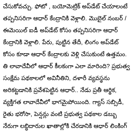
చేసుకోవచ్చు. ఫోటో , బయోమెట్రిక్‌ అప్‌డేట్‌ చేయాలంటే
తప్పనిసరిగా ఆధార్‌ కేంద్రానికి వెళ్లాలి. మొబైల్ నంబర్ /
ఈమెయిల్ ఐడీ అప్‌డేట్‌ కోసం తప్పనిసరిగా ఆధార్‌
కేంద్రానికి వెళ్లాలి. పేరు, పుట్టిన తేదీ, లింగం అప్‌డేట్‌
కోసం కూడా ఆధార్‌ కేంద్రాలకు వెళ్లి చేసుకుంటే ఉత్తమం.
తి లావాదేవీలో ఆధార్ కీలకంగా ఎలా మారింది? ప్రభుత్వ
సంక్షేమ పథకాలలో అవినీతిని, దళారీ వ్యవస్థను
అరికట్టడానికి ప్రవేశపెట్టిన ఆధార్.. నేడు ప్రతీ ఆర్థిక,
వ్యక్తిగత లావాదేవీలో భాగమైపోయింది. గ్యాస్ సబ్సిడీ,
రైతు భరోసా, పెన్షన్లు వంటి ప్రభుత్వ పథకాల డబ్బు
నేరుగా లబ్ధిదారుల ఖాతాల్లోకి చేరడానికి ఆధార్ లింకింగ్