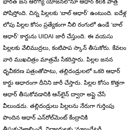
భారత్‌ జన్‌ ఆరోగ్య యోజనలోనూ ఆధార్‌ కీలక పాత్ర
పోషిస్తోంది. చిన్న పిల్లలకు ‘బాల్ ఆధార్’ ఉంటుంది. ఐదేళ్ల
లోపు పిల్లల కోసం ప్రత్యేకంగా నీలి రంగులో ఉండే ‘బాల్
ఆధార్’ కార్డును UIDAI జారీ చేస్తుంది. ఈ వయసు
పిల్లలకు వేలిముద్రలు, కంటిపాప స్కాన్ తీసుకోరు. కేవలం
వారి ముఖచిత్రం మాత్రమే సేకరిస్తారు. పిల్లల జనన
ధృవీకరణ పత్రంతోపాటు, తల్లిదండ్రులలో ఒకరి ఆధార్
కార్డు ఆధారంగా దీనిని జారీ చేస్తారు. పిల్లల కోసం కొత్తగా
ఆధార్ తీసుకోవడానికి ఆన్‌లైన్ ద్వారా అప్లై చేసే
వీలుండదు. తల్లిదండ్రులు పిల్లలను నేరుగా గుర్తింపు
పొందిన ఆధార్ ఎన్‌రోల్‌మెంట్ కేంద్రానికి
తీసుకువెళ్లాల్సిందే. విద్యార్థులకు ‘మ్యాండేటరీ