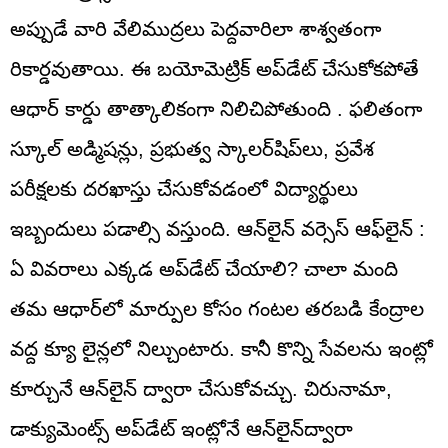
అప్పుడే వారి వేలిముద్రలు పెద్దవారిలా శాశ్వతంగా
రికార్డవుతాయి. ఈ బయోమెట్రిక్ అప్‌డేట్ చేసుకోకపోతే
ఆధార్ కార్డు తాత్కాలికంగా నిలిచిపోతుంది . ఫలితంగా
స్కూల్ అడ్మిషన్లు, ప్రభుత్వ స్కాలర్‌షిప్‌లు, ప్రవేశ
పరీక్షలకు దరఖాస్తు చేసుకోవడంలో విద్యార్థులు
ఇబ్బందులు పడాల్సి వస్తుంది. ఆన్‌లైన్ వర్సెస్ ఆఫ్‌లైన్‌ :
ఏ వివరాలు ఎక్కడ అప్‌డేట్ చేయాలి? చాలా మంది
తమ ఆధార్‌లో మార్పుల కోసం గంటల తరబడి కేంద్రాల
వద్ద క్యూ లైన్లలో నిల్చుంటారు. కానీ కొన్ని సేవలను ఇంట్లో
కూర్చునే ఆన్‌లైన్ ద్వారా చేసుకోవచ్చు. చిరునామా,
డాక్యుమెంట్స్‌ అప్‌డేట్‌ ఇంట్లోనే ఆన్‌లైన్‌ద్వారా