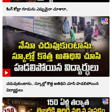
కింగ్ కోబ్రా గూడును ఎప్పుడైనా చూశారా..
చదువుకుంటాను.. స్కూల్లో కొత్త అతిథిని చూసి హడలిపోయిన
విద్యార్ధులు