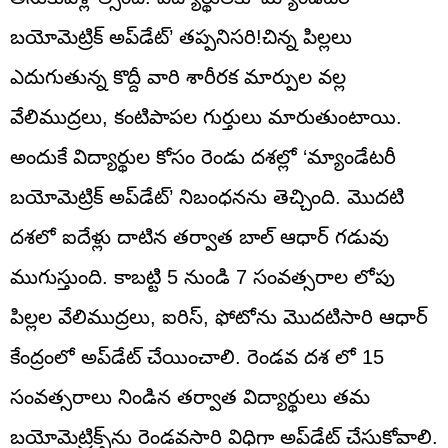
బయోమెట్రిక్ అప్‌డేట్’ తప్పనిసరి!చిన్న పిల్లలు
ఎదుగుతున్న కొద్దీ వారి శారీరక మార్పుల వల్ల
వేలిముద్రలు, కంటిపాపల గుర్తులు మారుతుంటాయి.
అందుకే విద్యార్థుల కోసం రెండు దశల్లో ‘మ్యాండేటరీ
బయోమెట్రిక్ అప్‌డేట్’ నిబంధనను తెచ్చింది. మొదటి
దశలో ఐదేళ్లు దాటిన తర్వాత బాల్ ఆధార్ గడువు
ముగుస్తుంది. కాబట్టి 5 నుండి 7 సంవత్సరాల లోపు
పిల్లల వేలిముద్రలు, ఐరిస్, ఫోటోను మొదటిసారి ఆధార్
కేంద్రంలో అప్‌డేట్ చేయించాలి. రెండవ దశ లో 15
సంవత్సరాలు నిండిన తర్వాత విద్యార్థులు తమ
బయోమెట్రిక్స్‌ను రెండవసారి విధిగా అప్‌డేట్ చేసుకోవాలి.