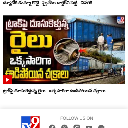
డ్యూటీకి డుమ్మా కొట్టి.. ప్రైవేటు డాక్టర్‌ని పెట్టి.. చివరికి
ట్రాక్‌పై దూసుకెళ్తున్న రైలు.. ఒక్కసారిగా ఊడిపోయిన చక్రాలు
FOLLOW US ON