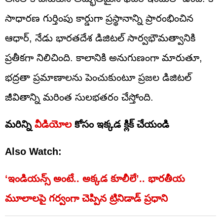
సాధారణ గుర్తింపు కార్డుగా ప్రస్థానాన్ని ప్రారంభించిన
ఆధార్, నేడు భారతదేశ డిజిటల్ సార్వభౌమత్వానికి
ప్రతీకగా నిలిచింది. కాలానికి అనుగుణంగా మారుతూ,
భద్రతా ప్రమాణాలను పెంచుకుంటూ ప్రజల డిజిటల్
జీవితాన్ని మరింత సులభతరం చేస్తోంది.
మరిన్ని
వీడియోల
కోసం ఇక్కడ క్లిక్ చేయండి
Also Watch:
‘ఇండియన్స్‌ అంటే.. అక్కడ కూలీలే’.. భారతీయ
మూలాలపై గర్వంగా చెప్పిన ట్రినిడాడ్ ప్రధాని