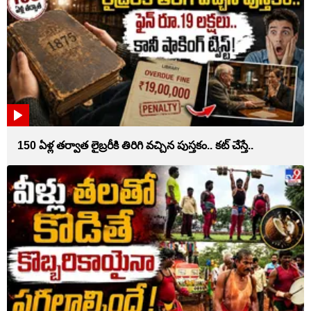
150 ఏళ్ల తర్వాత లైబ్రరీకి తిరిగి వచ్చిన పుస్తకం.. కట్ చేస్తే..