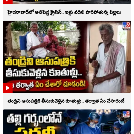
హైదరాబాద్‌లో అతిపెద్ద క్రైసిస్.. ఇళ్లు వదిలి పారిపోతున్న పిల్లలు
తండ్రిని ఆసుపత్రికి తీసుకువెళ్లిన కూతుళ్లు.. తర్వాత ఏం చేసారంటే