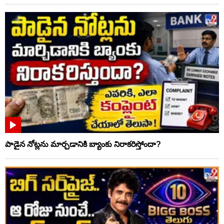
పాడైన నోట్లను మార్చడానికి బ్యాంకు నిరాకరిస్తోందా?