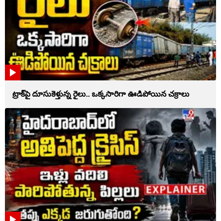
ట్రాక్‌పై దూసుకెళ్తున్న రైలు.. ఒక్కసారిగా ఊడిపోయిన చక్రాలు