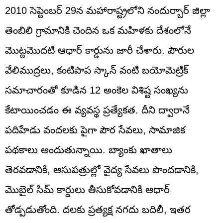
2010 సెప్టెంబర్ 29న మహారాష్ట్రలోని నందుర్బార్ జిల్లా
తెంబిలి గ్రామానికి చెందిన ఒక మహిళకు దేశంలోనే
మొట్టమొదటి ఆధార్ కార్డును జారీ చేశారు. పౌరుల
వేలిముద్రలు, కంటిపాప స్కాన్ వంటి బయోమెట్రిక్
సమాచారంతో కూడిన 12 అంకెల విశిష్ట సంఖ్యను
కేటాయించడం ఈ వ్యవస్థ ప్రత్యేకత. దీని ద్వారానే
పదిహేడు వందలకు పైగా పౌర సేవలు, సామాజిక
పథకాలు అందుతున్నాయి. బ్యాంకు ఖాతాలు
తెరవడానికి, ఆసుపత్రుల్లో వైద్య సేవలు పొందడానికి,
మొబైల్‌ సిమ్‌ కార్డులు తీసుకోవడానికి ఆధార్‌
తోడ్పడుతోంది. దలకు ప్రత్యక్ష నగదు బదిలీ, ఇతర