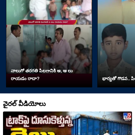
నాలుగో త‌ర‌గతి పిలగానికి అ, ఆ లు
రాయ‌డం రాదా?
భార్యతో గొడవ.. పి
వైరల్ వీడియోలు