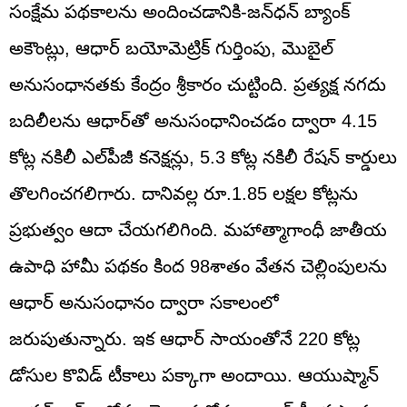
సంక్షేమ పథకాలను అందించడానికి-జన్‌ధన్‌ బ్యాంక్‌
అకౌంట్లు, ఆధార్‌ బయోమెట్రిక్‌ గుర్తింపు, మొబైల్‌
అనుసంధానతకు కేంద్రం శ్రీకారం చుట్టింది. ప్రత్యక్ష నగదు
బదిలీలను ఆధార్‌తో అనుసంధానించడం ద్వారా 4.15
కోట్ల నకిలీ ఎల్‌పీజీ కనెక్షన్లు, 5.3 కోట్ల నకిలీ రేషన్‌ కార్డులు
తొలగించగలిగారు. దానివల్ల రూ.1.85 లక్షల కోట్లను
ప్రభుత్వం ఆదా చేయగలిగింది. మహాత్మాగాంధీ జాతీయ
ఉపాధి హామీ పథకం కింద 98శాతం వేతన చెల్లింపులను
ఆధార్‌ అనుసంధానం ద్వారా సకాలంలో
జరుపుతున్నారు. ఇక ఆధార్‌ సాయంతోనే 220 కోట్ల
డోసుల కొవిడ్‌ టీకాలు పక్కాగా అందాయి. ఆయుష్మాన్‌