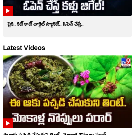
పైకి.. కిట్‌ కాట్‌ చాక్లెట్ ప్యాకెట్‌.. ఓపెన్‌ చేస్తే..
Latest Videos
ఈ ఆకు పచ్చడి చేసుకుని తింటే.. మోకాళ్ల నొప్పులు పరార్‌