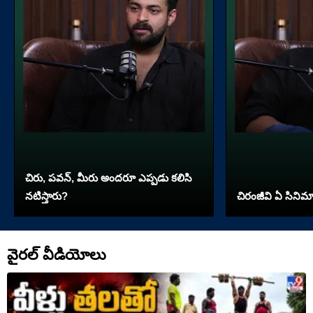
చిరు, పవన్, మీరు అందరూ ఎప్పడు కలిసి
నటిస్తారు?
చిరంజీవి ఏ సినిమా 
వైరల్ వీడియోలు