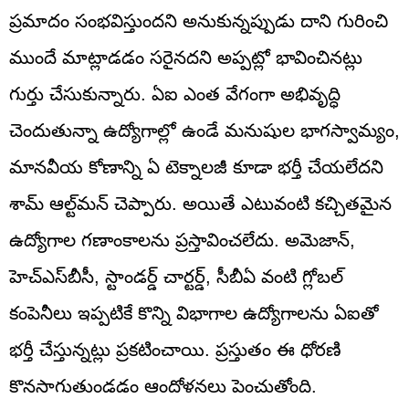
ప్రమాదం సంభవిస్తుందని అనుకున్నప్పుడు దాని గురించి
ముందే మాట్లాడడం సరైనదని అప్పట్లో భావించినట్లు
గుర్తు చేసుకున్నారు. ఏఐ ఎంత వేగంగా అభివృద్ధి
చెందుతున్నా ఉద్యోగాల్లో ఉండే మనుషుల భాగస్వామ్యం,
మానవీయ కోణాన్ని ఏ టెక్నాలజీ కూడా భర్తీ చేయలేదని
శామ్ ఆల్ట్‌మన్ చెప్పారు. అయితే ఎటువంటి కచ్చితమైన
ఉద్యోగాల గణాంకాలను ప్రస్తావించలేదు. అమెజాన్,
హెచ్ఎస్‌బీసీ, స్టాండర్డ్ చార్టర్డ్, సీబీఏ వంటి గ్లోబల్
కంపెనీలు ఇప్పటికే కొన్ని విభాగాల ఉద్యోగాలను ఏఐతో
భర్తీ చేస్తున్నట్లు ప్రకటించాయి. ప్రస్తుతం ఈ ధోరణి
కొనసాగుతుండడం ఆందోళనలు పెంచుతోంది.