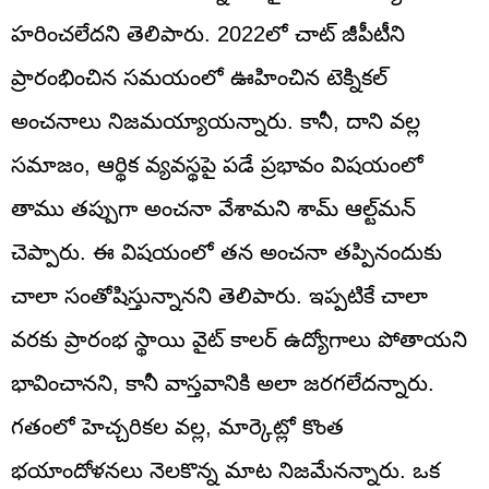
హరించలేదని తెలిపారు. 2022లో చాట్ జీపీటీని
ప్రారంభించిన సమయంలో ఊహించిన టెక్నికల్
అంచనాలు నిజమయ్యాయన్నారు. కానీ, దాని వల్ల
సమాజం, ఆర్థిక వ్యవస్థపై పడే ప్రభావం విషయంలో
తాము తప్పుగా అంచనా వేశామని శామ్ ఆల్ట్‌మన్
చెప్పారు. ఈ విషయంలో తన అంచనా తప్పినందుకు
చాలా సంతోషిస్తున్నానని తెలిపారు. ఇప్పటికే చాలా
వరకు ప్రారంభ స్థాయి వైట్ కాలర్ ఉద్యోగాలు పోతాయని
భావించానని, కానీ వాస్తవానికి అలా జరగలేదన్నారు.
గతంలో హెచ్చరికల వల్ల, మార్కెట్లో కొంత
భయాందోళనలు నెలకొన్న మాట నిజమేనన్నారు. ఒక