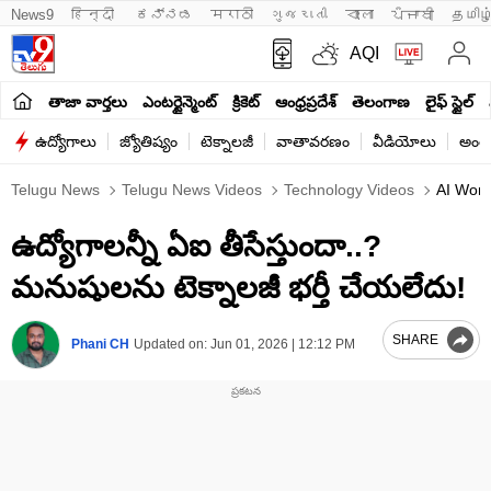
News9
हिन्दी 
ಕನ್ನಡ
मराठी
ગુજરાતી
বাংলা
ਪੰਜਾਬੀ
தமிழ
AQI
తాజా వార్తలు
ఎంటర్టైన్మెంట్
క్రికెట్
ఆంధ్రప్రదేశ్
తెలంగాణ
లైఫ్ స్టైల్
ఉద్యోగాలు
జ్యోతిష్యం
టెక్నాలజీ
వాతావరణం
వీడియోలు
అంతర
Telugu News
Telugu News Videos
Technology Videos
AI Won’
ఉద్యోగాలన్నీ ఏఐ తీసేస్తుందా..?
మనుషులను టెక్నాలజీ భర్తీ చేయలేదు!
SHARE
Phani CH
Updated on:
Jun 01, 2026 | 12:12 PM