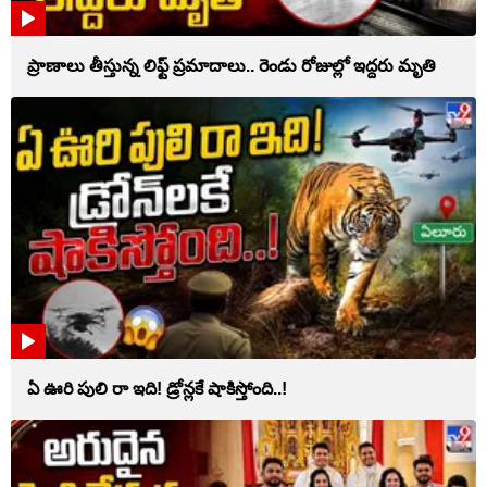
ప్రాణాలు తీస్తున్న లిఫ్ట్‌ ప్రమాదాలు.. రెండు రోజుల్లో ఇద్దరు మృతి
ఏ ఊరి పులి రా ఇది! డ్రోన్లకే షాకిస్తోంది..!