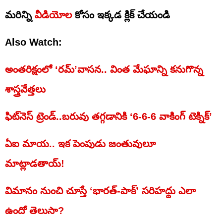
మరిన్ని
వీడియోల
కోసం ఇక్కడ క్లిక్ చేయండి
Also Watch:
అంతరిక్షంలో ‘రమ్’వాసన.. వింత మేఘాన్ని కనుగొన్న
శాస్త్రవేత్తలు
ఫిట్‌నెస్ ట్రెండ్..బరువు తగ్గడానికి ‘6-6-6 వాకింగ్ టెక్నిక్’
ఏఐ మాయ.. ఇక పెంపుడు జంతువులూ
మాట్లాడతాయ్‌!
విమానం నుంచి చూస్తే ‘భారత్-పాక్’ సరిహద్దు ఎలా
ఉందో తెలుసా?