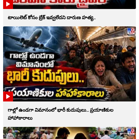
టాయిలెట్‌ కోసం బ్రేక్‌ ఇవ్వలేదని దారుణ హత్య..
గాల్లో ఉండగా విమానంలో భారీ కుదుపులు.. ప్రయాణికుల
హాహాకారాలు