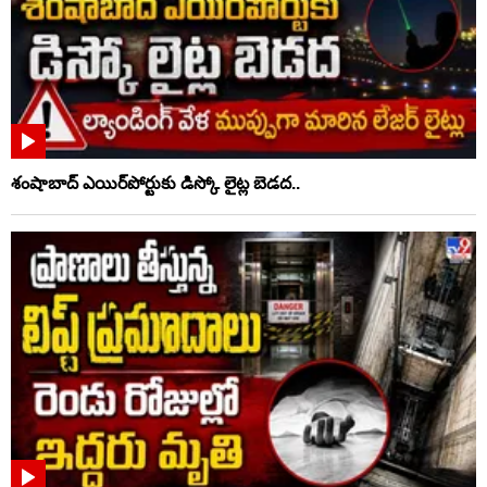
శంషాబాద్ ఎయిర్‌పోర్టుకు డిస్కో లైట్ల బెడద..