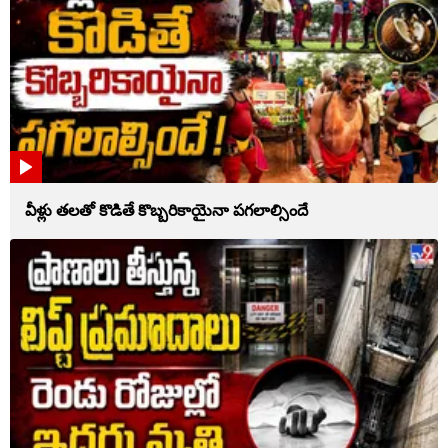
వీళ్లు తలతో కొడితే కొబ్బరికాయైనా పగలాల్సిందే