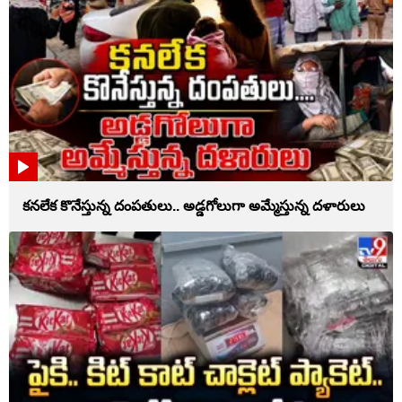
కనలేక కొనేస్తున్న దంపతులు.. అడ్డగోలుగా అమ్మేస్తున్న దళారులు