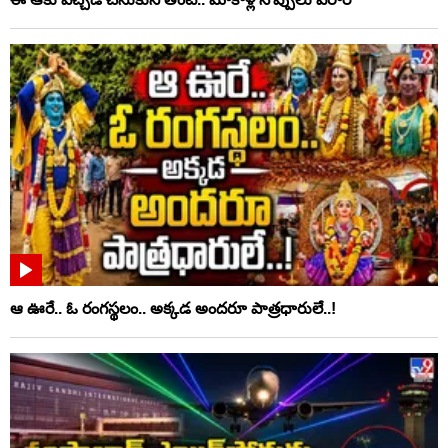
ఆ ఊరే.. ఓ రంగస్థలం.. అక్కడ అందరూ పాత్రధారులే..!