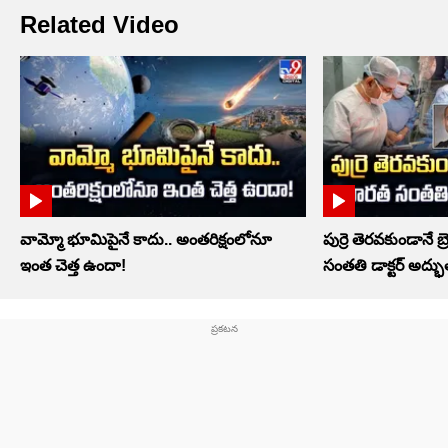
Related Video
వామ్మో భూమిపైనే కాదు.. అంతరిక్షంలోనూ
పుర్రె తెరవకుండానే బ్
ఇంత చెత్త ఉందా!
సంతతి డాక్టర్ అద్భ