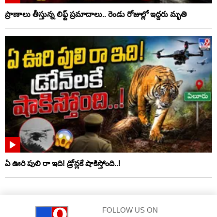
ప్రాణాలు తీస్తున్న లిఫ్ట్‌ ప్రమాదాలు.. రెండు రోజుల్లో ఇద్దరు మృతి
ఏ ఊరి పులి రా ఇది! డ్రోన్లకే షాకిస్తోంది..!
FOLLOW US ON