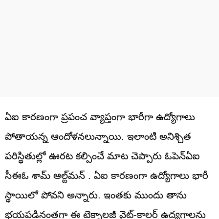
ఏఐ కారణంగా ప్రపంచ వ్యాప్తంగా భారీగా ఉద్యోగాలు
పోతాయన్న ఆందోళనలున్నాయి. ఇలాంటి అనిశ్చిత
పరిస్థితుల్లో ఊరట కల్పించే మాట చెప్పారు ఓపెన్ఏఐ
సీఈఓ శామ్ ఆల్ట్‌మన్ . ఏఐ కారణంగా ఉద్యోగాలు భారీ
స్థాయిలో పోవని అన్నారు. ఇంతకు ముందు తాను
భయపడినంతగా ఈ టెక్నాలజీ వైట్-కాలర్ ఉద్యగాలను