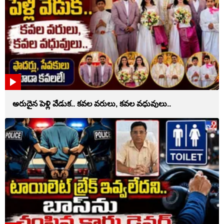
అరుదైన పెళ్లి వేడుక.. కవల వరులు, కవల వధువులు..