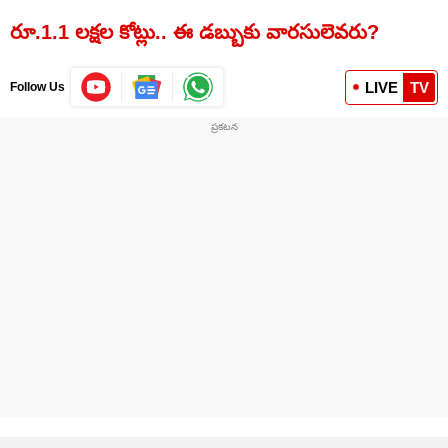
రూ.1.1 లక్షల కోట్లు.. ఈ డబ్బుకు వారసులెవరు?
LIVE
TV
Follow Us