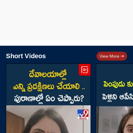
Short Videos
View More