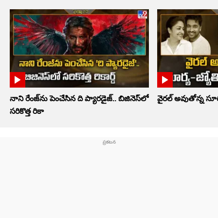
నాని రేంజ్‌ను పెంచేసిన ది ప్యారడైజ్.. బిజినెస్‌లో
వైరల్ అవుతోన్న సూర
సరికొత్త రికా