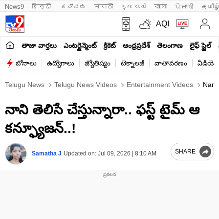
News9
हिन्दी 
ಕನ್ನಡ
मराठी
ગુજરાતી
বাংলা
ਪੰਜਾਬੀ
தமிழ
AQI
తాజా వార్తలు
ఎంటర్టైన్మెంట్
క్రికెట్
ఆంధ్రప్రదేశ్
తెలంగాణ
లైఫ్ స్టైల్
బోనాలు
ఉద్యోగాలు
జ్యోతిష్యం
టెక్నాలజీ
వాతావరణం
వీడియో
Telugu News
Telugu News Videos
Entertainment Videos
Nanis
నాని తెలిసే చేస్తున్నారా.. ఫస్ట్ టైమ్ ఆ
కన్ఫ్యూజన్..!
SHARE
Samatha J
Updated on:
Jul 09, 2026 | 8:10 AM