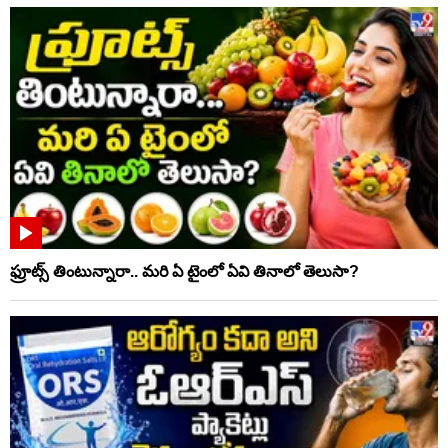
ఫ్రూట్స్‌ తింటున్నారా.. మరి ఏ టైంలో ఏవి తినాలో తెలుసా?