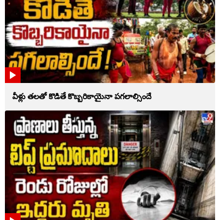
వీళ్లు తలతో కొడితే కొబ్బరికాయైనా పగలాల్సిందే