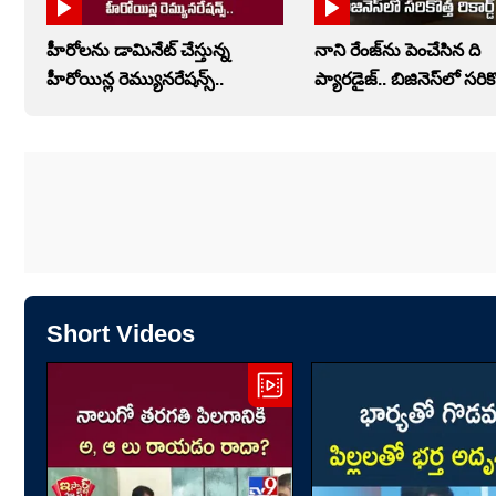
హీరోలను డామినేట్ చేస్తున్న
నాని రేంజ్‌ను పెంచేసిన ది
హీరోయిన్ల రెమ్యునరేషన్స్..
ప్యారడైజ్.. బిజినెస్‌లో సరికొ
Short Videos