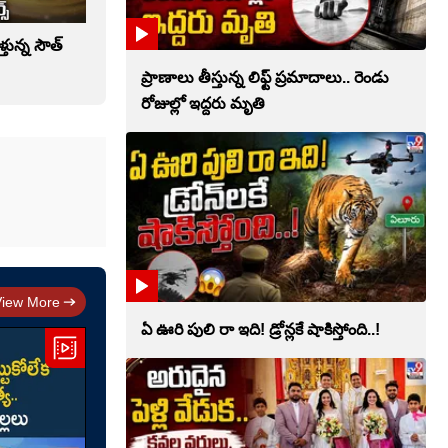
ళ్తున్న సౌత్‌
ప్రాణాలు తీస్తున్న లిఫ్ట్‌ ప్రమాదాలు.. రెండు
రోజుల్లో ఇద్దరు మృతి
View More
ఏ ఊరి పులి రా ఇది! డ్రోన్లకే షాకిస్తోంది..!