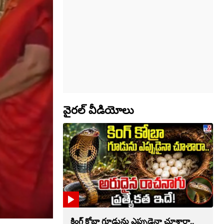
వైరల్ వీడియోలు
కింగ్ కోబ్రా గూడును ఎప్పుడైనా చూశారా..