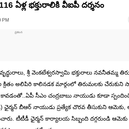
 ఏళ్ల భక్తురాలికి వీఐపీ దర్శనం
50 PM
ధురాలు, శ్రీ వెంకటేశ్వరస్వామి భక్తురాలు నవనీతమ్మ తిరు
 క్రితం అలిపిరి కాలినడక మార్గంలో తిరుమలకు చేరుకుని స్
్ కావడంతో..ఏపీ సీఎం చంద్రబాబు నాయుడు కూడా స్పందించ
డీ) ఛైర్మన్ బీఆర్ నాయుడు ప్రత్యేక చొరవ తీసుకుని ఆమెకు
రు. టీటీడీ ఛైర్మన్ కార్యాలయ సిబ్బంది దగ్గరుండి ఆమెకు