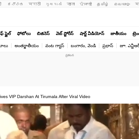
ी 
ಕನ್ನಡ
मराठी
ગુજરાતી
বাংলা
ਪੰਜਾਬੀ
தமிழ்
മലയാളം
म
ఫ్ స్టైల్
ఫోటోలు
బిజినెస్
వెబ్ స్టోరీస్
షార్ట్ వీడియోస్
జాతీయం
ట్రె
యోలు
అంతర్జాతీయం
వంట గ్యాస్
బంగారం, వెండి
ప్రభాస్
జూ. ఎన్టీఆర
es VIP Darshan At Tirumala After Viral Video