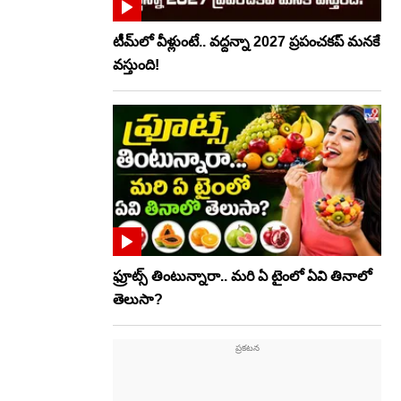
టీమ్‌లో వీళ్లుంటే.. వద్దన్నా 2027 ప్రపంచకప్‌ మనకే
వస్తుంది!
ఫ్రూట్స్‌ తింటున్నారా.. మరి ఏ టైంలో ఏవి తినాలో
తెలుసా?