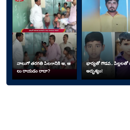
నాలుగో త‌ర‌గతి పిలగానికి అ, ఆ
భార్యతో గొడవ.. పిల్లలతో భ
లు రాయ‌డం రాదా?
అదృశ్యం!