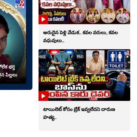
అరుదైన పెళ్లి వేడుక.. కవల వరులు, కవల
వధువులు..
లేక భర్త
న పిల్లలు
టాయిలెట్‌ కోసం బ్రేక్‌ ఇవ్వలేదని దారుణ
హత్య..