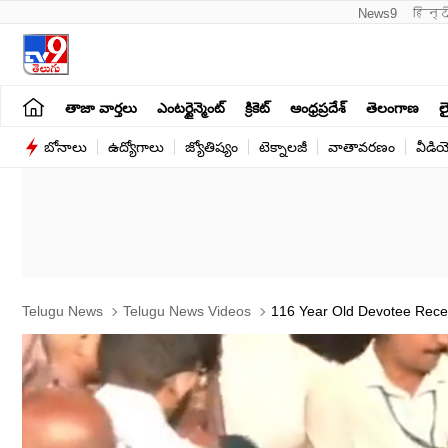
News9
हिन्द
తాజా వార్తలు
ఎంటర్టైన్మెంట్
క్రికెట్
ఆంధ్రప్రదేశ్
తెలంగాణ
లై
బోనాలు
ఉద్యోగాలు
జ్యోతిష్యం
టెక్నాలజీ
వాతావరణం
వీడి
Telugu News
Telugu News Videos
116 Year Old Devotee Receiv