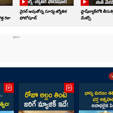
వైరల్ అవుతోన్న సూర్య-జ్యోతిక
ఫ్లాష్‌బ్యాక్‌లోకి తీసుకె
త్త రికా
ఫోటోషూట్
మేకర్స్‌