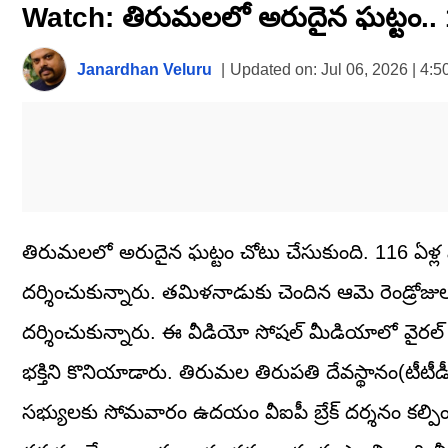
Watch: తిరుమలలో అరుదైన ఘట్టం.. 116
seconds
of
5
minutes,
Janardhan Veluru
|
Updated on:
Jul 06, 2026 | 4:
7
seconds
Volume
0%
తిరుమలలో అరుదైన ఘట్టం చోటు చేసుకుంది. 116 ఏళ్ల వృద్
దర్శించుకున్నారు. తమిళనాడుకు చెందిన ఆమె రెండ్రోజుల
దర్శించుకున్నారు. ఈ వీడియో సోషల్ మీడియాలో వైరల
భక్తిని కొనియాడారు. తిరుమల తిరుపతి దేవస్థానం(టీటీ
సభ్యులకు సోమవారం ఉదయం వీఐపీ బ్రేక్ దర్శనం కల్పించా