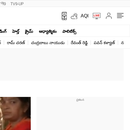
नी9
TV9-UP
AQI
ండింగ్
హెల్త్‌
క్రైమ్
ఆధ్యాత్మికం
పాలిటిక్స్‌
్
రామ్ చ‌ర‌ణ్‌
చంద్రబాబు నాయుడు
రేవంత్ రెడ్డి
పవన్ కళ్యాణ్
నరేంద