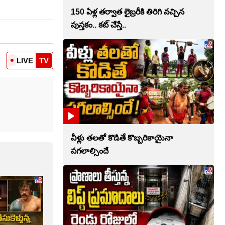
150 ఏళ్ల తర్వాత లైబ్రరీకి తిరిగి వచ్చిన
పుస్తకం.. కట్ చేస్తే..
LIVE
TV
వీళ్లు తలతో కొడితే కొబ్బరికాయైనా
పగలాల్సిందే