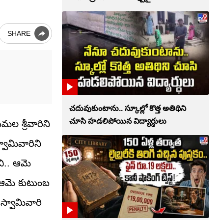
SHARE
చదువుకుంటాను.. స్కూల్లో కొత్త అతిథిని
చూసి హడలిపోయిన విద్యార్ధులు
మల శ్రీవారిని
వామివారిని
ి.. ఆమె
, ఆమె కుటుంబ
 స్వామివారి