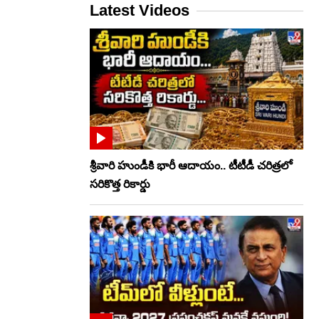
Latest Videos
శ్రీవారి హుండీకి భారీ ఆదాయం.. టీటీడీ చరిత్రలో
సరికొత్త రికార్డు