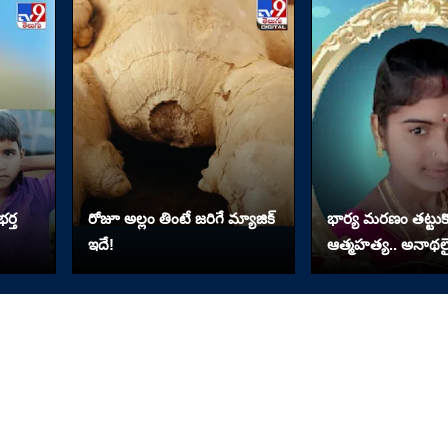
ర్త
రోజూ అల్లం తింటే జరిగే మ్యాజిక్
భార్య మరణం తట్టుకో
ఇదే!
ఆత్మహత్య.. అనాథలై