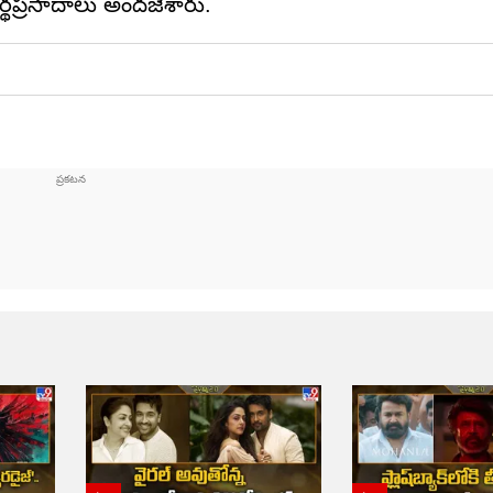
్థప్రసాదాలు అందజేశారు.