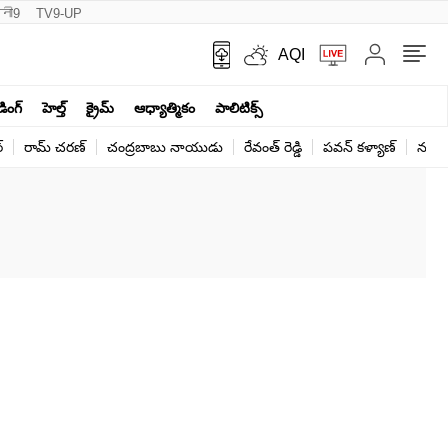
नी9
TV9-UP
AQI
ండింగ్
హెల్త్‌
క్రైమ్
ఆధ్యాత్మికం
పాలిటిక్స్‌
్
రామ్ చ‌ర‌ణ్‌
చంద్రబాబు నాయుడు
రేవంత్ రెడ్డి
పవన్ కళ్యాణ్
నరేంద