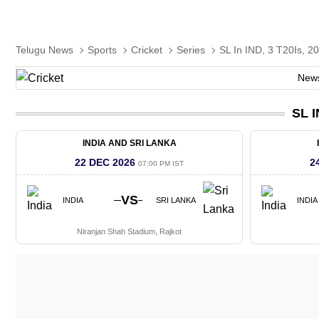
Telugu News
Sports
Cricket
Series
SL In IND, 3 T20Is, 2
New
SL I
INDIA AND SRI LANKA
22 DEC 2026
2
07:00 PM IST
VS
INDIA
SRI LANKA
INDIA
Niranjan Shah Stadium, Rajkot