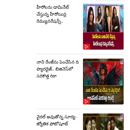
హీరోలను డామినేట్
చేస్తున్న హీరోయిన్ల
రెమ్యునరేషన్స్..
నాని రేంజ్‌ను పెంచేసిన ది
ప్యారడైజ్.. బిజినెస్‌లో
సరికొత్త రికా
వైరల్ అవుతోన్న సూర్య-
జ్యోతిక ఫోటోషూట్