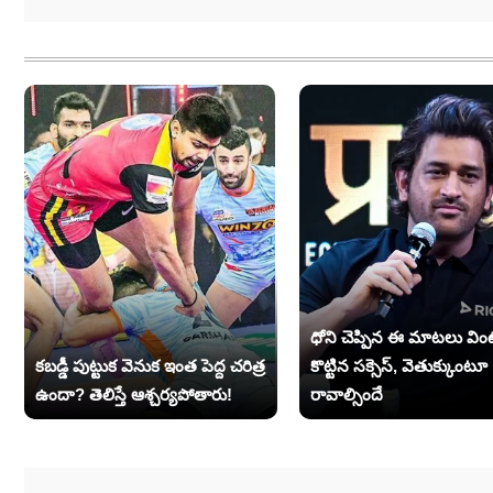
ధోని చెప్పిన ఈ మాటలు వింటే
కబడ్డీ పుట్టుక వెనుక ఇంత పెద్ద చరిత్ర
కొట్టిన సక్సెస్, వెతుక్కుంటూ
ఉందా? తెలిస్తే ఆశ్చర్యపోతారు!
రావాల్సిందే