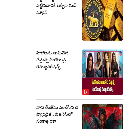
పెట్టినవారికి ఆర్బీఐ గుడ్
న్యూస్
హీరోలను డామినేట్
చేస్తున్న హీరోయిన్ల
రెమ్యునరేషన్స్..
నాని రేంజ్‌ను పెంచేసిన ది
ప్యారడైజ్.. బిజినెస్‌లో
సరికొత్త రికా