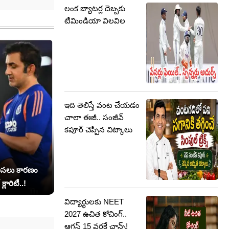
లంక బ్యాటర్ల దెబ్బకు
టీమిండియా విలవిల
ఇది తెలిస్తే వంట చేయడం
చాలా ఈజీ.. సంజీవ్
కపూర్ చెప్పిన చిట్కాలు
 అసలు కారణం
్లారిటీ..!
విద్యార్ధులకు NEET
2027 ఉచిత కోచింగ్‌..
ఆగస్ట్ 15 వరకే ఛాన్స్!