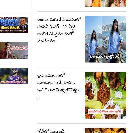
ఆటలాడుకునే వయసులో
కంపెనీ ఓనర్.. 12 ఏళ్ల
బాలిక AI ప్రపంచంలో
సంచలనం
శ్రావణమాసంలో
మాంసాహారమే కాదు..
ఇవి కూడా ముట్టుకోవద్దు..
!
గోల్డ్‌లో పెట్టుబడి