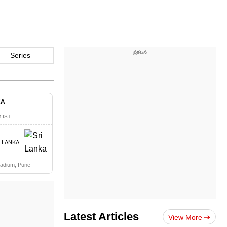
Series
KA
 IST
I LANKA
tadium, Pune
Latest Articles
View More