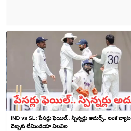
IND vs SL: పేసర్లు ఫెయిల్.. స్పిన్నర్లు అదుర్స్.. లంక బ్యాటర
దెబ్బకు టీమిండియా విలవిల