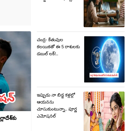
చంద్ర- కేతువుల
కలయికతో ఈ 5 రాశులకు
డబుల్ లక్!..
ఇప్పుడు నా బిడ్డ కళ్లల్లో
ఆయనను
చూసుకుంటున్నా.. పూర్ణ
ఎమోషనల్
ాదేశ్‌కు