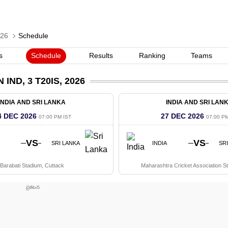
026
Schedule
Schedule
s
Results
Ranking
Teams
N IND, 3 T20IS, 2026
INDIA AND SRI LANKA
INDIA AND SRI LAN
4 DEC 2026
27 DEC 2026
07:00 PM IST
07:00 PM
VS
VS
SRI LANKA
INDIA
SR
Barabati Stadium, Cuttack
Maharashtra Cricket Association S