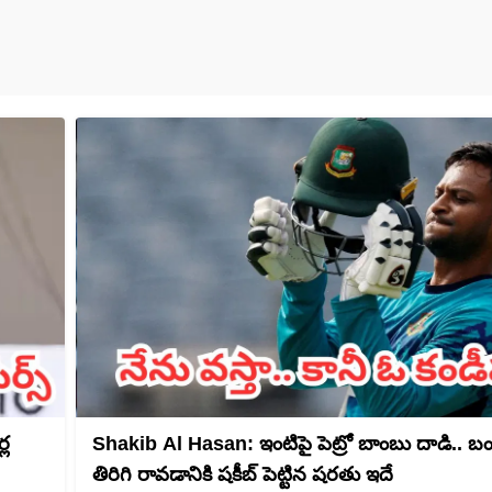
్ల
Shakib Al Hasan: ఇంటిపై పెట్రో బాంబు దాడి.. బంగ్ల
తిరిగి రావడానికి షకీబ్ పెట్టిన షరతు ఇదే