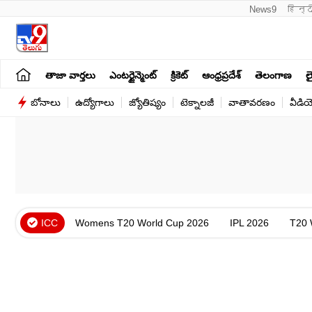
News9
हिन्द
తాజా వార్తలు
ఎంటర్టైన్మెంట్
క్రికెట్
ఆంధ్రప్రదేశ్
తెలంగాణ
లై
బోనాలు
ఉద్యోగాలు
జ్యోతిష్యం
టెక్నాలజీ
వాతావరణం
వీడి
ICC
Womens T20 World Cup 2026
IPL 2026
T20 