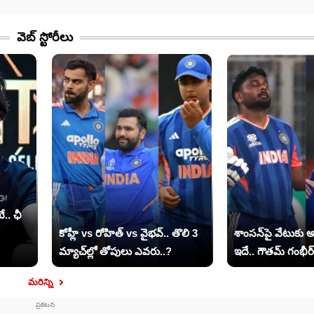
వెబ్ స్టోరీలు​
.. ఛీ
కోహ్లీ vs రోహిత్ vs వైభవ్.. తొలి 3
శాంసన్‌పై వేటుకు
మ్యాచ్‌ల్లో తోపులు ఎవరు..?
ఇదే.. గౌతమ్ గంభీర్ క
మరిన్ని