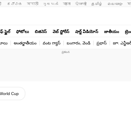
ी 
ಕನ್ನಡ
मराठी
ગુજરાતી
বাংলা
ਪੰਜਾਬੀ
தமிழ்
മലയാളം
म
ఫ్ స్టైల్
ఫోటోలు
బిజినెస్
వెబ్ స్టోరీస్
షార్ట్ వీడియోస్
జాతీయం
ట్రె
యోలు
అంతర్జాతీయం
వంట గ్యాస్
బంగారం, వెండి
ప్రభాస్
జూ. ఎన్టీఆర
World Cup