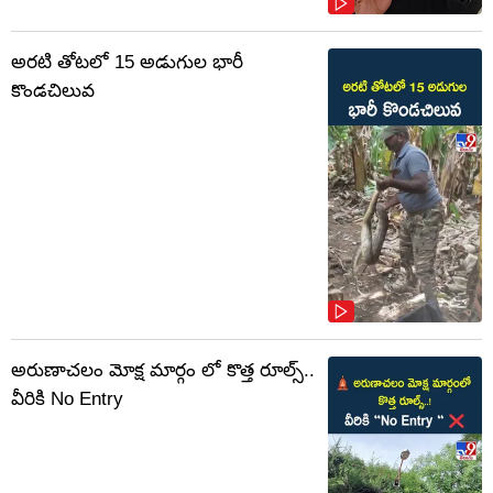
అరటి తోటలో 15 అడుగుల భారీ
కొండచిలువ
అరుణాచలం మోక్ష మార్గం లో కొత్త రూల్స్..
వీరికి No Entry