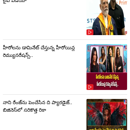
లైవ్ వీడియో
హీరోలను డామినేట్ చేస్తున్న హీరోయిన్ల
రెమ్యునరేషన్స్..
నాని రేంజ్‌ను పెంచేసిన ది ప్యారడైజ్..
బిజినెస్‌లో సరికొత్త రికా