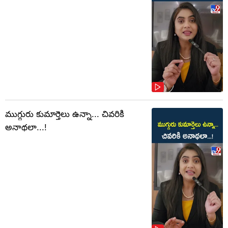
ముగ్గురు కుమార్తెలు ఉన్నా... చివరికి
అనాథలా...!