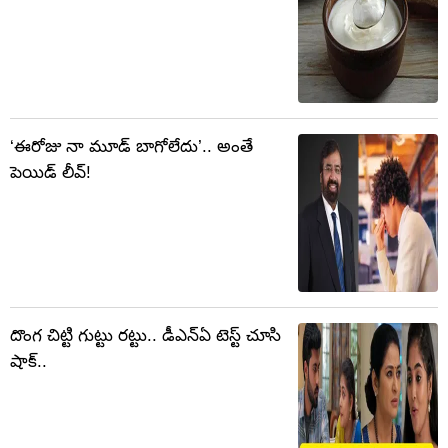
‘ఈరోజు నా మూడ్ బాగోలేదు’.. అంతే
పెయిడ్ లీవ్!
దొంగ చిట్టి గుట్టు రట్టు.. డీఎన్‌ఏ టెస్ట్‌ చూసి
షాక్‌..