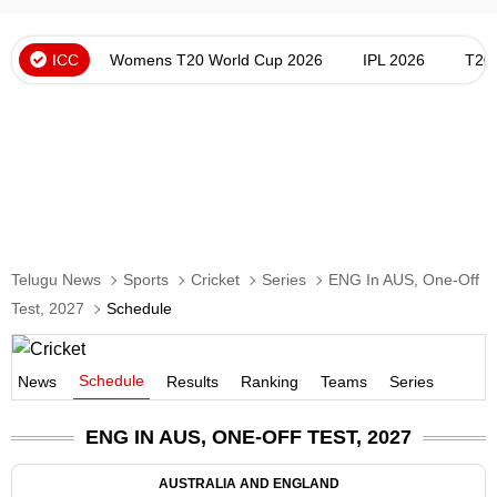
ICC
Womens T20 World Cup 2026
IPL 2026
T20
Telugu News
Sports
Cricket
Series
ENG In AUS, One-Off
Test, 2027
Schedule
Schedule
News
Results
Ranking
Teams
Series
ENG IN AUS, ONE-OFF TEST, 2027
AUSTRALIA AND ENGLAND