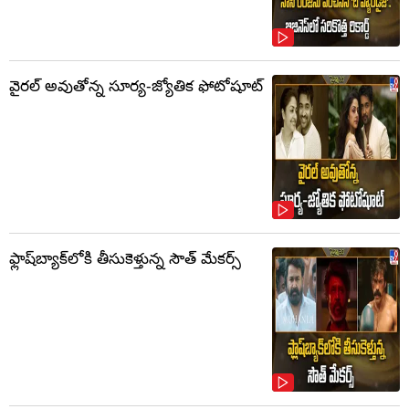
వైరల్ అవుతోన్న సూర్య-జ్యోతిక ఫోటోషూట్
ఫ్లాష్‌బ్యాక్‌లోకి తీసుకెళ్తున్న సౌత్‌ మేకర్స్‌