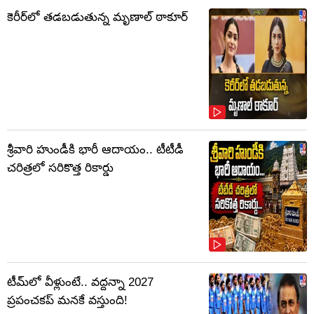
కెరీర్‌లో తడబడుతున్న మృణాల్ ఠాకూర్
శ్రీవారి హుండీకి భారీ ఆదాయం.. టీటీడీ
చరిత్రలో సరికొత్త రికార్డు
టీమ్‌లో వీళ్లుంటే.. వద్దన్నా 2027
ప్రపంచకప్‌ మనకే వస్తుంది!