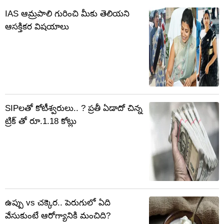
IAS ఆమ్రపాలి గురించి మీకు తెలియని
ఆసక్తికర విషయాలు
SIPలతో కోటీశ్వరులు.. ? ప్రతీ ఏడాదో చిన్న
ట్రిక్ తో రూ.1.18 కోట్లు
ఉప్పు vs చక్కెర.. పెరుగులో ఏది
వేసుకుంటే ఆరోగ్యానికి మంచిది?