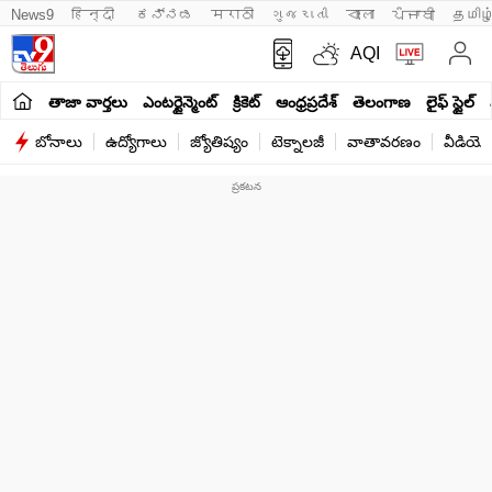
News9
हिन्दी 
ಕನ್ನಡ
मराठी
ગુજરાતી
বাংলা
ਪੰਜਾਬੀ
தமிழ
AQI
తాజా వార్తలు
ఎంటర్టైన్మెంట్
క్రికెట్
ఆంధ్రప్రదేశ్
తెలంగాణ
లైఫ్ స్టైల్
బోనాలు
ఉద్యోగాలు
జ్యోతిష్యం
టెక్నాలజీ
వాతావరణం
వీడియో