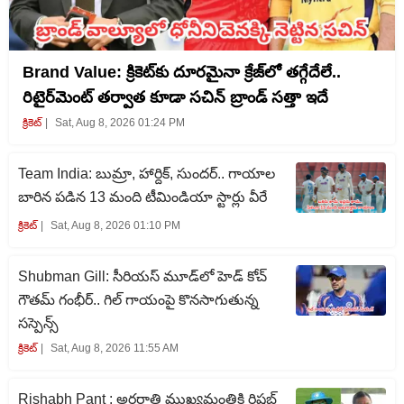
Brand Value: క్రికెట్‌కు దూరమైనా క్రేజ్‌లో తగ్గేదేలే..
రిటైర్‌మెంట్ తర్వాత కూడా సచిన్ బ్రాండ్ సత్తా ఇదే
క్రికెట్‌
Sat, Aug 8, 2026 01:24 PM
Team India: బుమ్రా, హార్దిక్, సుందర్.. గాయాల
బారిన పడిన 13 మంది టీమిండియా స్టార్లు వీరే
క్రికెట్‌
Sat, Aug 8, 2026 01:10 PM
Shubman Gill: సీరియస్ మూడ్‌లో హెడ్ కోచ్
గౌతమ్ గంభీర్.. గిల్ గాయంపై కొనసాగుతున్న
సస్పెన్స్
క్రికెట్‌
Sat, Aug 8, 2026 11:55 AM
Rishabh Pant : అర్ధరాత్రి ముఖ్యమంత్రికి రిషబ్