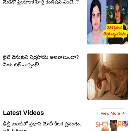
మెడికో ప్రియాంక హెల్త్ కండీషన్ ఏంటి..?
లైట్ వేసుకుని నిద్రపోయే అలవాటుందా?
మీకు బిగ్ వార్నింగ్!
Latest Videos
View More
ఢిల్లీ ఐఐటీలో ప్రధాని మోదీ కీలక ప్రసంగం..