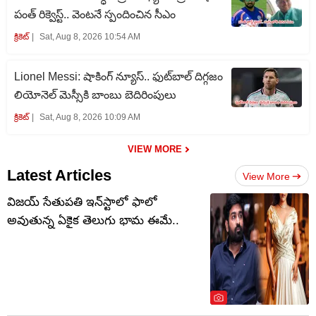
పంత్ రిక్వెస్ట్.. వెంటనే స్పందించిన సీఎం
క్రికెట్‌
Sat, Aug 8, 2026 10:54 AM
Lionel Messi: షాకింగ్ న్యూస్.. ఫుట్‌బాల్ దిగ్గజం
లియోనెల్ మెస్సీకి బాంబు బెదిరింపులు
క్రికెట్‌
Sat, Aug 8, 2026 10:09 AM
VIEW MORE
Latest Articles
View More
విజయ్ సేతుపతి ఇన్‌స్టాలో ఫాలో
అవుతున్న ఏకైక తెలుగు భామ ఈమే..