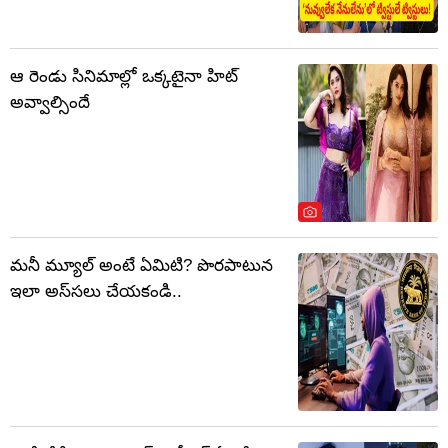
ఆ రెండు సినిమాల్లో ఒక్కటైనా హిట్
అవ్వాల్సిందే
మనీ మ్యూల్ అంటే ఏమిటి? పొరపాటున
ఇలా అస్సలు చేయకండి..