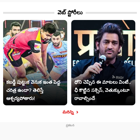
వెబ్ స్టోరీలు​
కబడ్డీ పుట్టుక వెనుక ఇంత పెద్ద
ధోని చెప్పిన ఈ మాటలు వింటే..
చరిత్ర ఉందా? తెలిస్తే
ఛీ కొట్టిన సక్సెస్, వెతుక్కుంటూ
ఆశ్చర్యపోతారు!
రావాల్సిందే
మరిన్ని