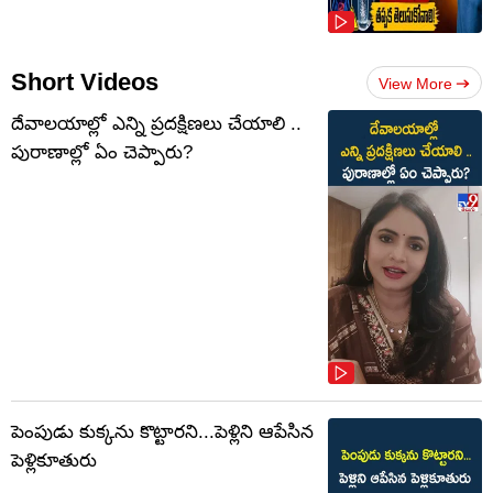
Short Videos
View More
దేవాలయాల్లో ఎన్ని ప్రదక్షిణలు చేయాలి ..
పురాణాల్లో ఏం చెప్పారు?
పెంపుడు కుక్కను కొట్టారని...పెళ్లిని ఆపేసిన
పెళ్లికూతురు