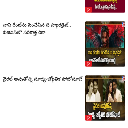
నాని రేంజ్‌ను పెంచేసిన ది ప్యారడైజ్..
బిజినెస్‌లో సరికొత్త రికా
వైరల్ అవుతోన్న సూర్య-జ్యోతిక ఫోటోషూట్