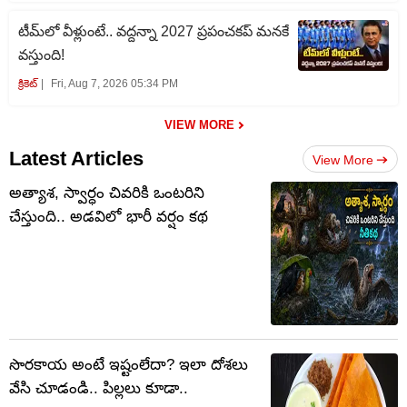
టీమ్‌లో వీళ్లుంటే.. వద్దన్నా 2027 ప్రపంచకప్‌ మనకే
వస్తుంది!
క్రికెట్‌
Fri, Aug 7, 2026 05:34 PM
VIEW MORE
Latest Articles
View More
అత్యాశ, స్వార్ధం చివరికి ఒంటరిని
చేస్తుంది.. అడవిలో భారీ వర్షం కథ
సొరకాయ అంటే ఇష్టంలేదా? ఇలా దోశలు
వేసి చూడండి.. పిల్లలు కూడా..