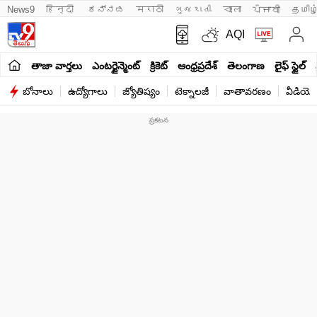
News9
हिन्दी 
ಕನ್ನಡ
मराठी
ગુજરાતી
বাংলা
ਪੰਜਾਬੀ
தமிழ
AQI
తాజా వార్తలు
ఎంటర్టైన్మెంట్
క్రికెట్
ఆంధ్రప్రదేశ్
తెలంగాణ
లైఫ్ స్టైల్
బోనాలు
ఉద్యోగాలు
జ్యోతిష్యం
టెక్నాలజీ
వాతావరణం
వీడియో