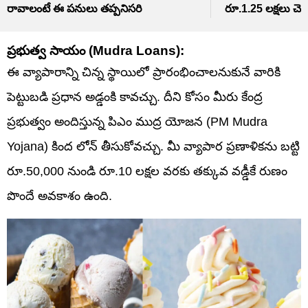
రావాలంటే ఈ పనులు తప్పనిసరి
రూ.1.25 లక్షలు చెల్ల
ప్రభుత్వ సాయం (Mudra Loans):
ఈ వ్యాపారాన్ని చిన్న స్థాయిలో ప్రారంభించాలనుకునే వారికి
పెట్టుబడి ప్రధాన అడ్డంకి కావచ్చు. దీని కోసం మీరు కేంద్ర
ప్రభుత్వం అందిస్తున్న పిఎం ముద్ర యోజన (PM Mudra
Yojana) కింద లోన్ తీసుకోవచ్చు. మీ వ్యాపార ప్రణాళికను బట్టి
రూ.50,000 నుండి రూ.10 లక్షల వరకు తక్కువ వడ్డీకే రుణం
పొందే అవకాశం ఉంది.