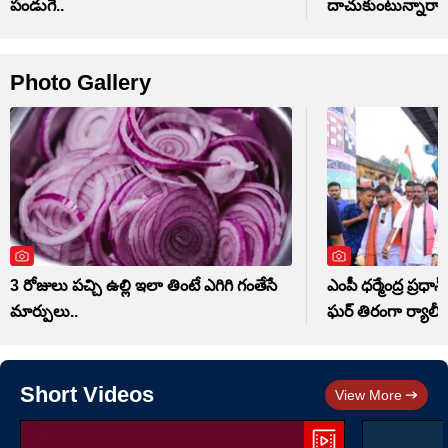
పండుగే..
దాచుకుంటున్నారా.
Photo Gallery
3 రోజులు పచ్చి ఉల్లి ఇలా తింటే ఎగిగి గంతేసే
ఎంపీ ధర్మేంద్ర ప్రధా
మార్పులు..
ఘర్ తిరంగా ర్యాలీ
Short Videos
View More