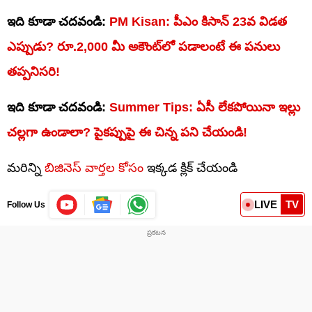
ఇది కూడా చదవండి:
PM Kisan: పీఎం కిసాన్ 23వ విడత
ఎప్పుడు? రూ.2,000 మీ అకౌంట్‌లో పడాలంటే ఈ పనులు
తప్పనిసరి!
ఇది కూడా చదవండి:
Summer Tips: ఏసీ లేకపోయినా ఇల్లు
చల్లగా ఉండాలా? పైకప్పుపై ఈ చిన్న పని చేయండి!
మరిన్ని
బిజినెస్ వార్తల కోసం
ఇక్కడ క్లిక్ చేయండి
LIVE
TV
Follow Us