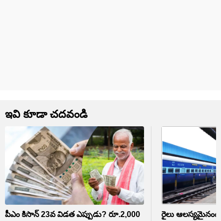
ఇవి కూడా చదవండి
పీఎం కిసాన్ 23వ విడత ఎప్పుడు? రూ.2,000
రైలు ఆలస్యమైనందుక