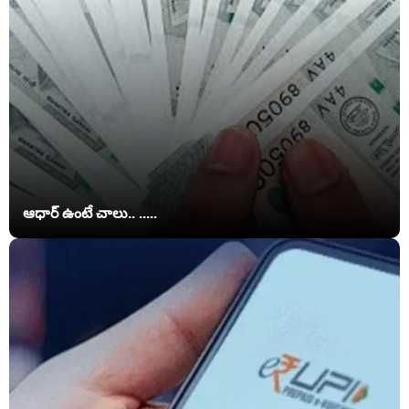
ఆధార్ ఉంటే చాలు.. .....