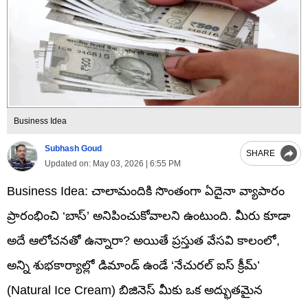
Business Idea
Subhash Goud
SHARE
Updated on:
May 03, 2026 | 6:55 PM
Business Idea: చాలామందికి సొంతంగా ఏదైనా వ్యాపారం
ప్రారంభించి ‘బాస్’ అనిపించుకోవాలని ఉంటుంది. మీరు కూడా
అదే ఆలోచనతో ఉన్నారా? అయితే ప్రస్తుత వేసవి కాలంలో,
అన్ని శుభకార్యాల్లో డిమాండ్ ఉండే ‘నేచురల్ ఐస్ క్రీమ్’
(Natural Ice Cream) బిజినెస్ మీకు ఒక అద్భుతమైన