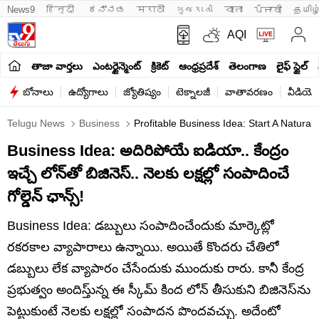
News9
हिन्दी 
ಕನ್ನಡ
मराठी
ગુજરાતી
বাংলা
ਪੰਜਾਬੀ
தமிழ
AQI
తాజా వార్తలు
ఎంటర్టైన్మెంట్
క్రికెట్
ఆంధ్రప్రదేశ్
తెలంగాణ
లైఫ్ స్టైల్
బోనాలు
ఉద్యోగాలు
జ్యోతిష్యం
టెక్నాలజీ
వాతావరణం
వీడియో
Telugu News
Business
Profitable Business Idea: Start A Natura
Business Idea: అదిరిపోయే ఐడియా.. కేంద్రం
ఇచ్చే లోన్‌తో బిజినెస్‌.. నెలకు లక్షల్లో సంపాదించే
గోల్డెన్ ఛాన్స్!
Business Idea: డబ్బులు సంపాదించేందుకు మార్కెట్లో
రకరకాల వ్యాపారాలు ఉన్నాయి. అయితే కొందరు చేతిలో
డబ్బులు లేక వ్యాపారం చేసేందుకు ముందుకు రారు. కానీ కేంద్ర
ప్రభుత్వం అందిస్తు్న్న ఈ స్కీమ్‌ కింద లోన్‌ తీసుకుని బిజినెస్‌ను
పెట్టుకుంటే నెలకు లక్షల్లో సంపాదన పొందవచ్చు. అదేంటో