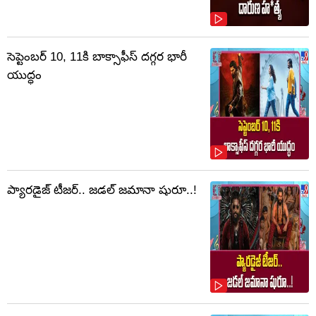
సెప్టెంబర్‌ 10, 11కి బాక్సాఫీస్ దగ్గర భారీ
యుద్ధం
ప్యారడైజ్ టీజర్.. జడల్ జమానా షురూ..!