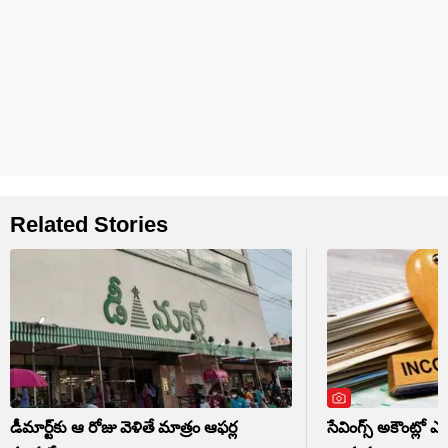
Related Stories
డీమార్ట్‌కు ఆ రోజు వెళితే మాత్రం ఆఫర్ల
సేవింగ్స్ అకౌంట్లో 