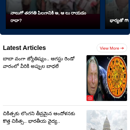
నాలుగో త‌ర‌గతి పిలగానికి అ, ఆ లు రాయ‌డం
రాదా?
భార్యతో గొడ
Latest Articles
View More
బాబా వంగా జ్యోతిష్యం.. ఆగస్టు రెండో
వారంలో వీరికి అప్పుల బాధలే
చికిత్సకు లొంగని తీవ్రమైన ఆందోళనకు
కొత్త చికిత్స.. భారతీయ వైద్య..