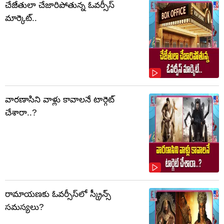
చేజేతులా చేజారిపోతున్న ఓవర్సీస్
మార్కెట్..
వారణాసిని వాళ్లు కావాలనే టార్గెట్
చేశారా..?
రామాయణకు ఓవర్సీస్‌లో స్క్రీన్స్
సమస్యలు?