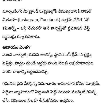
మార్కెటింగ్: మీ బ్రాండ్‌ను ప్రజల్లోకి తీసుకెళ్లడానికి సోషల్
మీడియా (Instagram, Facebook) ఉత్తమ వేదిక. ‘నో
కెమికల్స్ – ఓన్లీ నేచురల్’ అనే కాన్సెప్ట్‌తో ప్రమోషన్ చేస్తే
కస్టమర్లు క్యూ కడతారు.
ఆదాయం ఎంత?
మంచి నాణ్యత, రుచిని అందిస్తే, స్థానిక ఐస్ క్రీమ్ పార్లర్లు,
పెళ్లిళ్లు, పార్టీల నుండి ఆర్డర్లు పొంది నెలకు లక్ష రూపాయల
వరకు లాభాన్ని ఆర్జించవచ్చు.
గమనిక: పైన పేర్కొన్న సమాచారం అవగాహన కోసం మాత్రమే.
ఏదైనా వ్యాపారంలో పెట్టుబడి పెట్టే ముందు మార్కెట్ రిసెర్చ్
చేసి, నిపుణుల సలహా తీసుకోవడం ఉత్తమం.