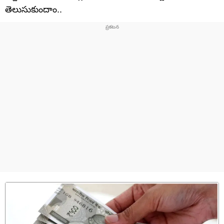
తెలుసుకుందాం..