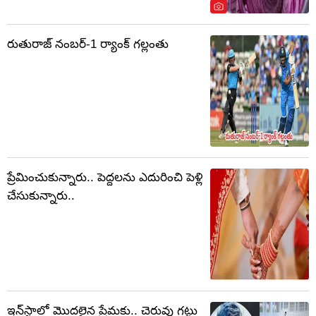
రుతురాజ్ నంబర్-1 ర్యాంక్ గల్లంతు
ప్రేమించుకున్నారు.. పెద్దలను ఎదురించి పెళ్లి
చేసుకున్నారు..
ఇన్‌స్టాలో మొదలైన ప్రేమకు.. చెరువు గట్టు