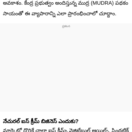
అవకాశం. కేంద్ర ప్రభుత్వం అందిస్తున్న ముద్ర (MUDRA) పథకం
సాయంతో ఈ వ్యాపారాన్ని ఎలా ప్రారంభించాలో చూద్దాం.
నేచురల్ ఐస్ క్రీమ్ బిజినెస్ ఎందుకు?
మార్కెట్లో దొరికే చాలా ఐస్ క్రీమ్స్ వెజిటేబుల్ ఆయిల్స్, సింథటిక్