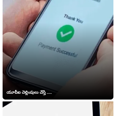
యూపీఐ చెల్లింపులు చేస్తే .....