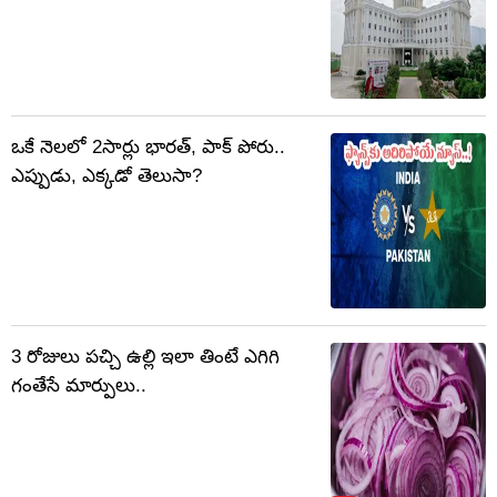
ఒకే నెలలో 2సార్లు భారత్, పాక్ పోరు..
ఎప్పుడు, ఎక్కడో తెలుసా?
3 రోజులు పచ్చి ఉల్లి ఇలా తింటే ఎగిగి
గంతేసే మార్పులు..