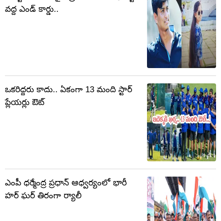
వద్ద ఎండ్ కార్డు..
ఒకరిద్దరు కాదు.. ఏకంగా 13 మంది స్టార్
ప్లేయర్లు ఔట్
ఎంపీ ధర్మేంద్ర ప్రధాన్ ఆధ్వర్యంలో భారీ
హర్ ఘర్ తిరంగా ర్యాలీ