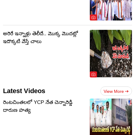
అరెరే ఇన్నాళ్లు తెలీదే.. మొక్క మొదట్లో
ఇదొక్కటి వేస్తే చాలు
Latest Videos
View More
రెంటచింతలలో YCP నేత చెన్నారెడ్డి
దారుణ హత్య