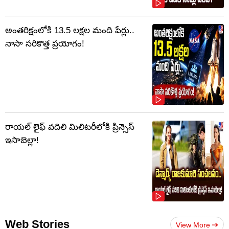
అంతరిక్షంలోకి 13.5 లక్షల మంది పేర్లు..
నాసా సరికొత్త ప్రయోగం!
రాయల్ లైఫ్ వదిలి మిలిటరీలోకి ప్రిన్సెస్
ఇసాబెల్లా!
Web Stories
View More