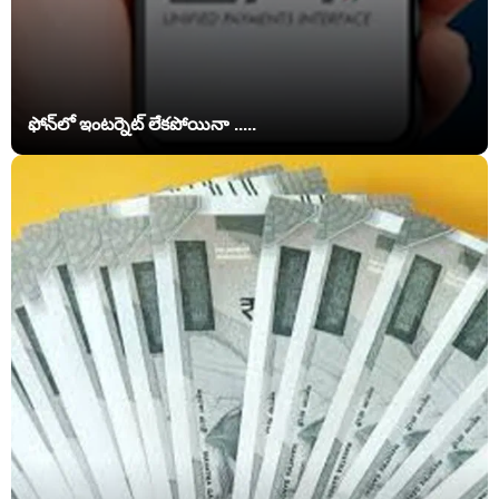
ఫోన్‌లో ఇంటర్నెట్ లేకపోయినా .....