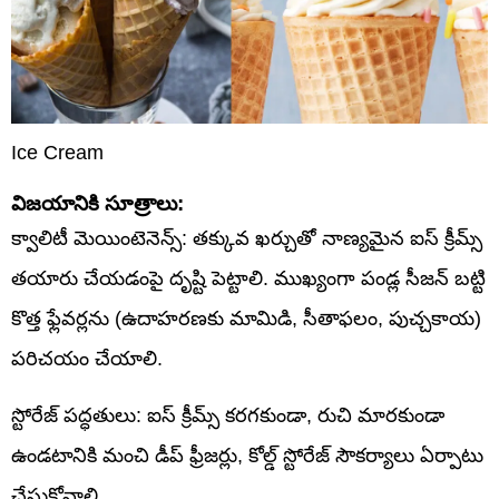
Ice Cream
విజయానికి సూత్రాలు:
క్వాలిటీ మెయింటెనెన్స్: తక్కువ ఖర్చుతో నాణ్యమైన ఐస్ క్రీమ్స్
తయారు చేయడంపై దృష్టి పెట్టాలి. ముఖ్యంగా పండ్ల సీజన్ బట్టి
కొత్త ఫ్లేవర్లను (ఉదాహరణకు మామిడి, సీతాఫలం, పుచ్చకాయ)
పరిచయం చేయాలి.
స్టోరేజ్ పద్ధతులు: ఐస్ క్రీమ్స్ కరగకుండా, రుచి మారకుండా
ఉండటానికి మంచి డీప్ ఫ్రీజర్లు, కోల్డ్ స్టోరేజ్ సౌకర్యాలు ఏర్పాటు
చేసుకోవాలి.