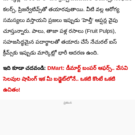
కలర్స్, ప్రిజర్వేటివ్స్‌తో తయారవుతాయి. వీటి వల్ల ఆరోగ్య
సమస్యలు వస్తాయని ప్రజలు ఇప్పుడు ‘హెల్తీ’ ఆప్షన్ల వైపు
చూస్తున్నారు. పాలు, తాజా పళ్ల రసాలు (Fruit Pulps),
సహజసిద్ధమైన పదార్థాలతో తయారు చేసే నేచురల్ ఐస్
క్రీమ్స్‌కు ఇప్పుడు మార్కెట్లో భారీ ఆదరణ ఉంది.
ఇది కూడా చదవండి:
DMart: డీమార్ట్ బంపర్ ఆఫర్స్.. వేసవి
సెలవుల షాపింగ్ ఇక మీ బడ్జెట్‌లోనే.. ఒకటి కొంటే ఒకటి
ఉచితం!