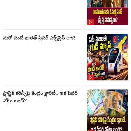
మరో వందే భారత్ స్లీపర్ ఎక్స్‌ప్రెస్ రాక!
ప్లాస్టిక్‌ కరెన్సీపై కేంద్రం క్లారిటీ.. ఇక పేపర్‌
నోట్లు బంద్‌?