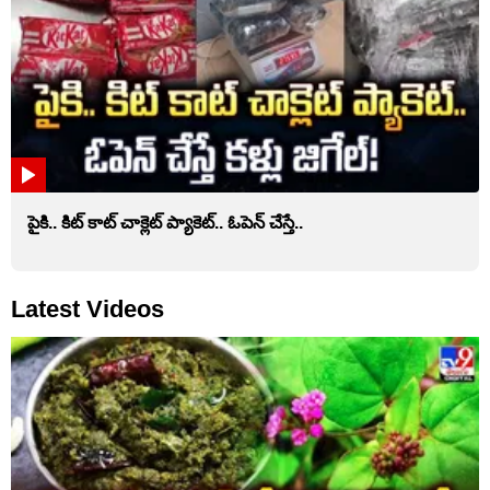
పైకి.. కిట్‌ కాట్‌ చాక్లెట్ ప్యాకెట్‌.. ఓపెన్‌ చేస్తే..
Latest Videos