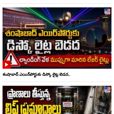
శంషాబాద్ ఎయిర్‌పోర్టుకు డిస్కో లైట్ల బెడద..