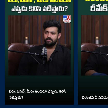
చిరు, పవన్, మీరు అందరూ ఎప్పడు కలిసి
నటిస్తారు?
చిరంజీవి ఏ సినిమా 