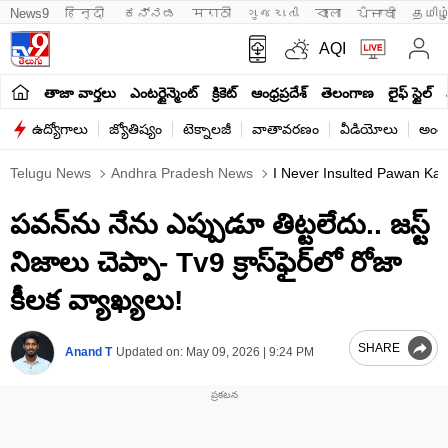
News9
हिन्दी 
ಕನ್ನಡ
मराठी
ગુજરાતી
বাংলা
ਪੰਜਾਬੀ
தமிழ
AQI
తాజా వార్తలు
ఎంటర్టైన్మెంట్
క్రికెట్
ఆంధ్రప్రదేశ్
తెలంగాణ
లైఫ్ స్టైల్
ఉద్యోగాలు
జ్యోతిష్యం
టెక్నాలజీ
వాతావరణం
వీడియోలు
అంతర
Telugu News
Andhra Pradesh News
I Never Insulted Pawan Kaly
పవన్‌ను నేను ఎప్పుడూ తిట్టలేదు.. జస్ట్‌
నిజాలు చెప్పా- Tv9 క్రాస్‌ఫైర్‌లో రోజా
కీలక వ్యాఖ్యలు!
SHARE
Anand T
Updated on:
May 09, 2026 | 9:24 PM