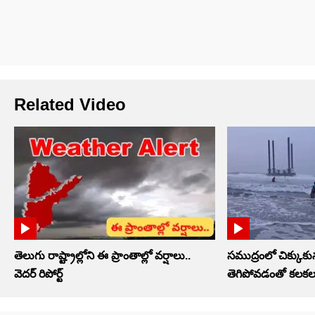
Related Video
తెలుగు రాష్ట్రాల్లోని ఈ ప్రాంతాల్లో వర్షాలు..
సముద్రంలో చిక్కుకున
వెదర్ రిపోర్ట్
తెగిపోవడంతో కలకల