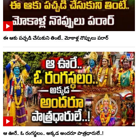
ఈ ఆకు పచ్చడి చేసుకుని తింటే.. మోకాళ్ల నొప్పులు పరార్‌
ఆ ఊరే.. ఓ రంగస్థలం.. అక్కడ అందరూ పాత్రధారులే..!