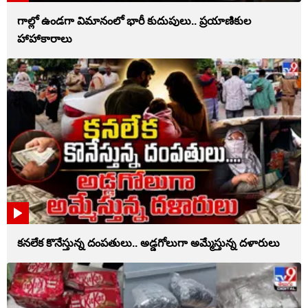
గాల్లో ఉండగా విమానంలో భారీ కుదుపులు.. ప్రయాణికుల
హాహాకారాలు
కనలేక కొనేస్తున్న దంపతులు.. అడ్డగోలుగా అమ్మేస్తున్న దళారులు