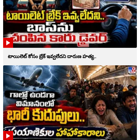
టాయిలెట్‌ కోసం బ్రేక్‌ ఇవ్వలేదని దారుణ హత్య..