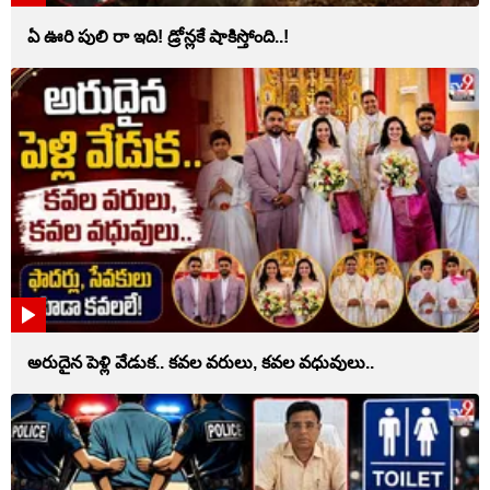
ఏ ఊరి పులి రా ఇది! డ్రోన్లకే షాకిస్తోంది..!
అరుదైన పెళ్లి వేడుక.. కవల వరులు, కవల వధువులు..