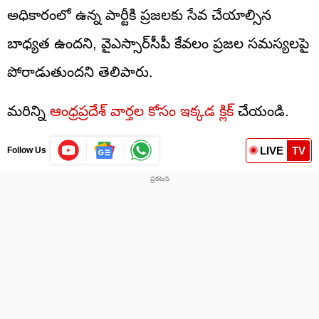
అధికారంలో ఉన్న పార్టీకి ప్రజలకు సేవ చేయాల్సిన
బాధ్యత ఉందని, వైఎస్సార్‌సీపీ కేవలం ప్రజల సమస్యలపై
పోరాడుతుందని తెలిపారు.
మరిన్ని
ఆంధ్రప్రదేశ్ వార్తల కోసం ఇక్కడ క్లిక్
చేయండి.
LIVE
TV
Follow Us