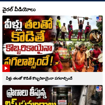
వైరల్ వీడియోలు
వీళ్లు తలతో కొడితే కొబ్బరికాయైనా పగలాల్సిందే