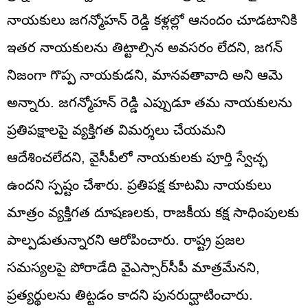
నాయకులు జగన్మోహన్ రెడ్డి కళ్లల్లో ఆనందం చూడటానికి
ఇతర నాయకులను తిట్టాల్సిన అవసరం లేదని, జగన్
నిజంగా గొప్ప నాయకుడని, మానవతావాది అని ఆమె
అన్నారు. జగన్మోహన్ రెడ్డి ఎప్పుడూ తమ నాయకులను
ప్రతిపక్షాలపై వ్యక్తిగత విమర్శలు చేయమని
ఆదేశించలేదని, వైసీపీలో నాయకులకు పూర్తి స్వేచ్ఛ
ఉందని స్పష్టం చేశారు. ప్రతిపక్ష కూటమి నాయకులు
మాత్రం వ్యక్తిగత దూషణలకు, రాజకీయ కక్ష సాధింపులకు
పాల్పడుతున్నారని ఆరోపించారు. రాష్ట్ర ప్రజల
సమస్యలపై పోరాడేది వైఎస్సార్‌సీపీ మాత్రమేనని,
ప్రత్యర్థులను తిట్టడం కాదని పునరుద్ఘాటించారు.