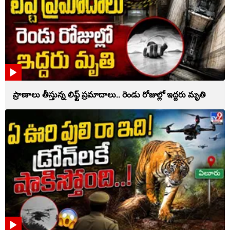
ప్రాణాలు తీస్తున్న లిఫ్ట్‌ ప్రమాదాలు.. రెండు రోజుల్లో ఇద్దరు మృతి