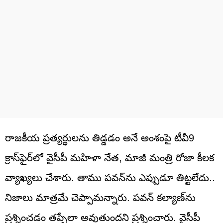
రాజకీయ ప్రత్యర్థులను తిడ్డడం అనే అంశంపై టీవీ9
క్రాస్‌ఫైర్‌లో వైసీపీ మహిళా నేత, మాజీ మంత్రి రోజా కీలక
వ్యాఖ్యలు చేశారు. తాము పవన్‌ను ఎప్పుడూ తిట్టలేదు..
నిజాలు మాత్రమే చెప్పామన్నారు. పవన్ కల్యాణ్‌ను
ప్రశ్నించడం తప్పేలా అవుతుందని ప్రశ్నించారు. వైసీపీ