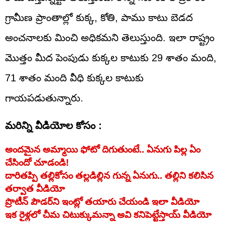
గ్రామీణ ప్రాంతాల్లో కుక్క, కోతి, పాము కాటు బెడద
అంచనాలకు మించి అధికమని తెలుస్తుంది. ఇలా రాష్ట్రం
మొత్తం మీద పెంపుడు కుక్కల కాటుకు 29 శాతం మంది,
71 శాతం మంది వీధి కుక్కల కాటుకు
గాయపడుతున్నారు.
మరిన్ని వీడియోల కోసం :
అందమైన అమ్మాయి ఫోటో దిగుతుంటే.. ఏనుగు పిల్ల ఏం
చేసిందో చూడండి!
దారితప్పి తల్లికోసం తల్లడిల్లిన గున్న ఏనుగు.. తల్లిని కలిసిన
తర్వాత వీడియో
ప్రొటీన్ పౌడర్‌ని ఇంట్లో తయారు చేయండి ఇలా వీడియో
ఇక రైళ్లలో చీమ చిటుక్కుమన్నా అవి కనిపెట్టేస్తాయ్‌ వీడియో