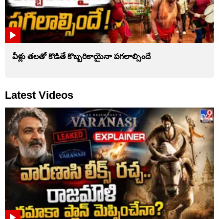
వీళ్లు తలతో కొడితే కొబ్బరికాయైనా పగలాల్సిందే
Latest Videos