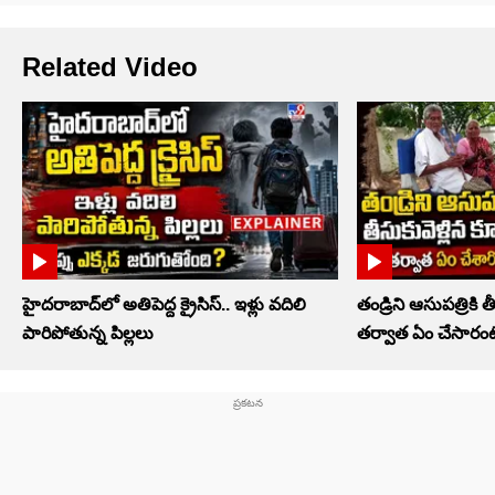
Related Video
హైదరాబాద్‌లో అతిపెద్ద క్రైసిస్.. ఇళ్లు వదిలి
తండ్రిని ఆసుపత్రికి త
పారిపోతున్న పిల్లలు
తర్వాత ఏం చేసారంట