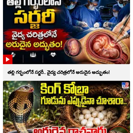
తల్లి గర్భంలోనే సర్జరీ.. వైద్య చరిత్రలోనే అరుదైన అద్భుతం!