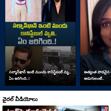
సల్మాన్‌ఖాన్‌ ఇంటి ముందు కానిస్టేబుల్‌ మృ..
అత్యంత పొడవైన జుట్
ఏం జరిగింది..!
అడుగులంటే..
వైరల్ వీడియోలు