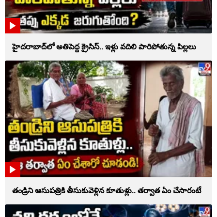
హైదరాబాద్‌లో అతిపెద్ద క్రైసిస్.. ఇళ్లు వదిలి పారిపోతున్న పిల్లలు
తండ్రిని ఆసుపత్రికి తీసుకువెళ్లిన కూతుళ్లు.. తర్వాత ఏం చేసారంటే