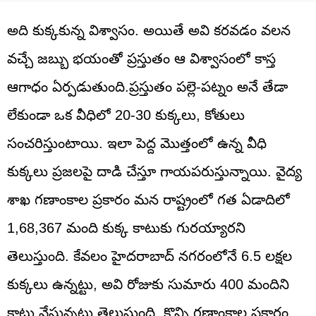
అది కుక్కకున్న విశ్వాసం. అయితే అవి కరవడం వలన
వచ్చే జబ్బు భయంతో ప్రస్తుతం ఆ విశ్వాసంలో కాస్త
ఆగాధం ఏర్పడుతుంది.ప్రస్తుతం పల్లె-పట్నం అనే తేడా
లేకుండా ఒక వీధిలో 20-30 కుక్కలు, కోతులు
సంచరిస్తుంటాయి. ఇలా పెద్ద మొత్తంలో ఉన్న వీధి
కుక్కలు ప్రజలపై దాడి చేస్తూ గాయపరుస్తున్నాయి. వైద్య
శాఖ గణాంకాల ప్రకారం మన రాష్ట్రంలో గత ఏడాదిలో
1,68,367 మంది కుక్క కాటుకు గురయ్యారని
తెలుస్తుంది. కేవలం హైదరాబాద్ నగరంలోనే 6.5 లక్షల
కుక్కలు ఉన్నట్టు, అవి రోజుకు సుమారు 400 మందిని
కాటు వేస్తున్నట్టు తెలుస్తుంది. కొన్ని గణాంకాల ప్రకారం