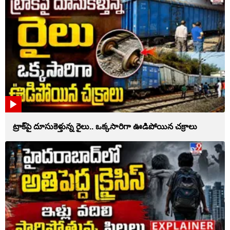
ట్రాక్‌పై దూసుకెళ్తున్న రైలు.. ఒక్కసారిగా ఊడిపోయిన చక్రాలు