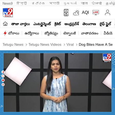
News9
हिन्दी 
ಕನ್ನಡ
मराठी
ગુજરાતી
বাংলা
ਪੰਜਾਬੀ
தமிழ
AQI
తాజా వార్తలు
ఎంటర్టైన్మెంట్
క్రికెట్
ఆంధ్రప్రదేశ్
తెలంగాణ
లైఫ్ స్టైల్
బోనాలు
ఉద్యోగాలు
జ్యోతిష్యం
టెక్నాలజీ
వాతావరణం
వీడియో
Telugu News
Telugu News Videos
Viral
Dog Bites Have A Ser