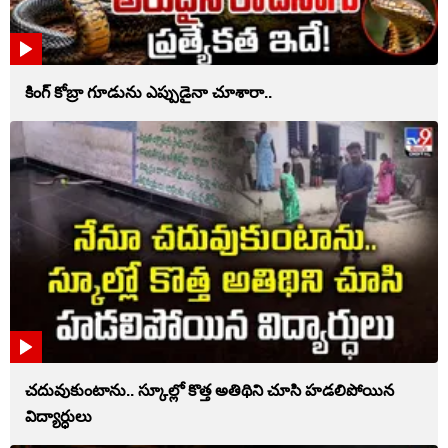
కింగ్ కోబ్రా గూడును ఎప్పుడైనా చూశారా..
చదువుకుంటాను.. స్కూల్లో కొత్త అతిథిని చూసి హడలిపోయిన
విద్యార్ధులు