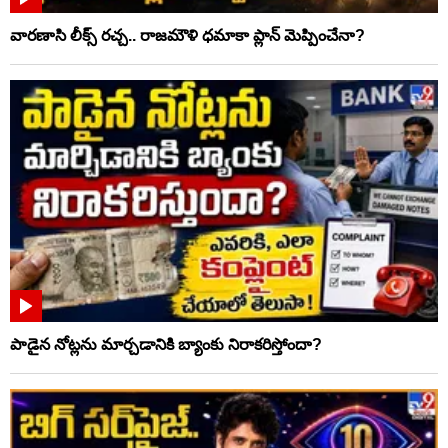
వారణాసి లీక్స్ రచ్చ.. రాజమౌళి ధమాకా ప్లాన్ మెప్పించేనా?
పాడైన నోట్లను మార్చడానికి బ్యాంకు నిరాకరిస్తోందా?