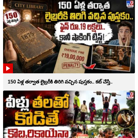
150 ఏళ్ల తర్వాత లైబ్రరీకి తిరిగి వచ్చిన పుస్తకం.. కట్ చేస్తే..