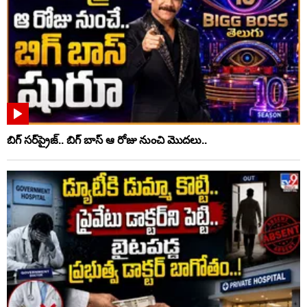
బిగ్ సర్‌ప్రైజ్‌.. బిగ్ బాస్‌ ఆ రోజు నుంచి మొదలు..