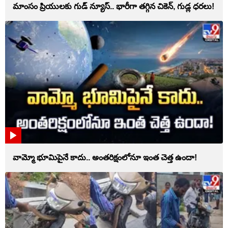
మాంసం ప్రియులకు గుడ్ న్యూస్.. భారీగా తగ్గిన చికెన్, గుడ్ల ధరలు!
వామ్మో భూమిపైనే కాదు.. అంతరిక్షంలోనూ ఇంత చెత్త ఉందా!