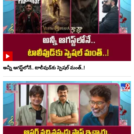
అన్నీ ఆగస్ట్‌లోనే.. టాలీవుడ్‌కు స్పెషల్ మంత్..!