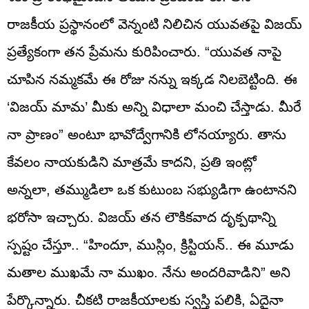
రాజకీయ ప్రస్థానంలో వెన్నంటి నిలిచిన యువతపై విజయ్
ప్రత్యేకంగా తన ప్రేమను కురిపించారు. “యువత నాపై
చూపిన నమ్మకమే ఈ రోజు నన్ను ఇక్కడ నిలబెట్టింది. ఈ
‘విజయ్ మామ’ మీకు అన్ని విధాలా మంచి చేస్తాడు. మీరే
నా ప్రాణం” అంటూ భావోద్వేగానికి లోనయ్యారు. తాను
కేవలం నాయకుడిని మాత్రమే కాదని, ప్రతి ఇంట్లో
అన్నలా, తమ్ముడిలా ఒక కుటుంబ సభ్యుడిగా ఉంటానని
భరోసా ఇచ్చారు. విజయ్ తన లౌకికవాద దృక్పథాన్ని
స్పష్టం చేస్తూ.. “హిందూ, ముస్లిం, క్రిస్టియన్.. ఈ మూడు
మతాల ముఖమే నా ముఖం. నేను అందరివాడిని” అని
పేర్కొన్నారు. చీకటి రాజకీయాలకు స్వస్తి పలికి, ఏదైనా