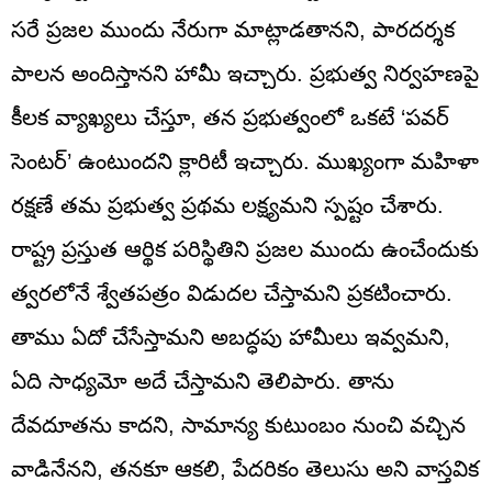
సరే ప్రజల ముందు నేరుగా మాట్లాడతానని, పారదర్శక
పాలన అందిస్తానని హామీ ఇచ్చారు. ప్రభుత్వ నిర్వహణపై
కీలక వ్యాఖ్యలు చేస్తూ, తన ప్రభుత్వంలో ఒకటే ‘పవర్
సెంటర్’ ఉంటుందని క్లారిటీ ఇచ్చారు. ముఖ్యంగా మహిళా
రక్షణే తమ ప్రభుత్వ ప్రథమ లక్ష్యమని స్పష్టం చేశారు.
రాష్ట్ర ప్రస్తుత ఆర్థిక పరిస్థితిని ప్రజల ముందు ఉంచేందుకు
త్వరలోనే శ్వేతపత్రం విడుదల చేస్తామని ప్రకటించారు.
తాము ఏదో చేసేస్తామని అబద్ధపు హామీలు ఇవ్వమని,
ఏది సాధ్యమో అదే చేస్తామని తెలిపారు. తాను
దేవదూతను కాదని, సామాన్య కుటుంబం నుంచి వచ్చిన
వాడినేనని, తనకూ ఆకలి, పేదరికం తెలుసు అని వాస్తవిక