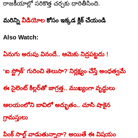
రాజకీయాల్లో సరికొత్త చర్చకు దారితీసింది.
మరిన్ని
వీడియోల
కోసం ఇక్కడ క్లిక్ చేయండి
Also Watch:
ఏనుగు అరుపు వినందే.. ఆమెకు నిద్రపట్టదు !
‘ఐ స్ట్రోక్’ గురించి తెలుసా? నిర్లక్ష్యం చేస్తే అంధత్వమే
ఈ సైలెంట్ కిల్లర్‌తో జాగ్రత్త.. ముఖ్యంగా వృద్ధులు
ఆలయంలోని బావిలో అద్భుతం.. చూసి షాకైన
గ్రామస్తులు
పింక్ సాల్ట్ వాడుతున్నారా? అయితే ఈ విషయం