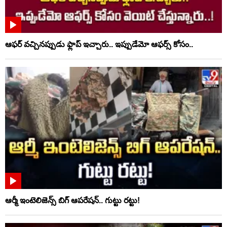
ఆఫర్ వచ్చినప్పుడు ఫ్లాప్ ఇచ్చారు.. ఇప్పుడేమో ఆఫర్స్ కోసం..
ఆర్మీ ఇంటెలిజెన్స్ బిగ్ ఆపరేషన్.. గుట్టు రట్టు!