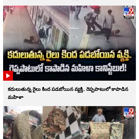
కదులుతున్న రైలు కింద పడబోయిన వ్యక్తి.. రెప్పపాటులో కాపాడిన
మహిళా