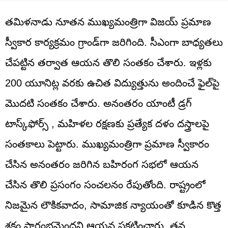
తమిళనాడు నూతన ముఖ్యమంత్రిగా విజయ్ ప్రమాణ
స్వీకార కార్యక్రమం గ్రాండ్‌గా జరిగింది. సీఎంగా బాధ్యతలు
చేపట్టిన తర్వాత ఆయన తొలి సంతకం చేశారు. ఇళ్లకు
200 యూనిట్ల వరకు ఉచిత విద్యుత్తును అందించే ఫైల్‌పై
మొదటి సంతకం చేశారు. అనంతరం యాంటీ డ్రగ్
టాస్క్‌ఫోర్స్‌ , మహిళల రక్షణకు ప్రత్యేక దళం దస్త్రాలపై
సంతకాలు పెట్టారు. ముఖ్యమంత్రిగా ప్రమాణ స్వీకారం
చేసిన అనంతరం జరిగిన బహిరంగ సభలో ఆయన
చేసిన తొలి ప్రసంగం సంచలనం రేపుతోంది. రాష్ట్రంలో
నిజమైన లౌకికవాదం, సామాజిక న్యాయంతో కూడిన కొత్త
శకం ప్రారంభమైందని ఆయన ప్రకటించారు. తన