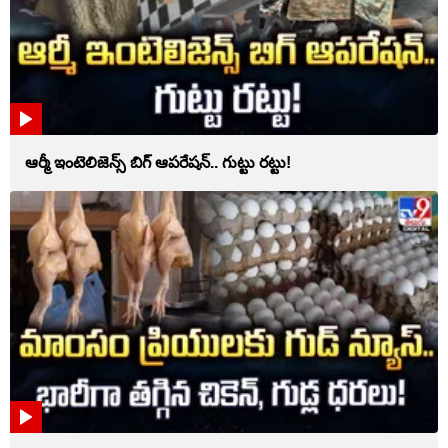
ఆర్మీ ఇంటెలిజెన్స్ బిగ్ ఆపరేషన్.. గుట్టు రట్టు!