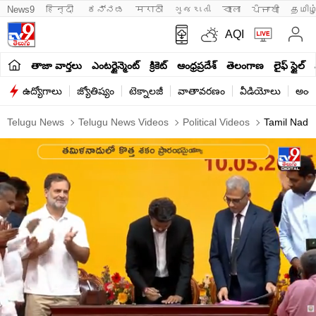
News9
हिन्दी 
ಕನ್ನಡ
मराठी
ગુજરાતી
বাংলা
ਪੰਜਾਬੀ
தமிழ
AQI
తాజా వార్తలు
ఎంటర్టైన్మెంట్
క్రికెట్
ఆంధ్రప్రదేశ్
తెలంగాణ
లైఫ్ స్టైల్
ఉద్యోగాలు
జ్యోతిష్యం
టెక్నాలజీ
వాతావరణం
వీడియోలు
అంతర
Telugu News
Telugu News Videos
Political Videos
Tamil Nadu C