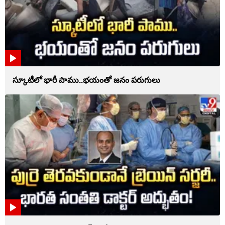
స్కూటీలో భారీ పాము..భయంతో జనం పరుగులు