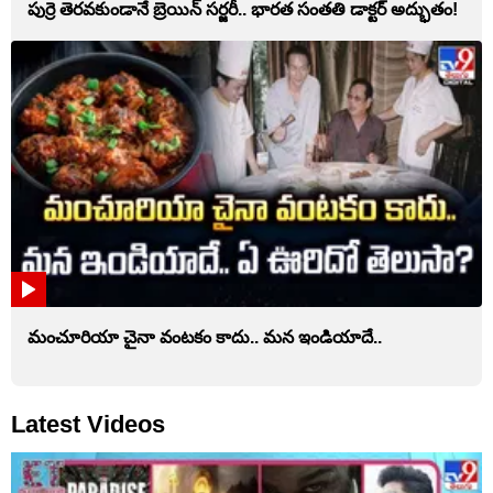
పుర్రె తెరవకుండానే బ్రెయిన్ సర్జరీ.. భారత సంతతి డాక్టర్ అద్భుతం!
మంచూరియా చైనా వంటకం కాదు.. మన ఇండియాదే..
Latest Videos