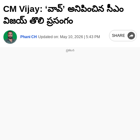
0
CM Vijay: ‘వావ్’ అనిపించిన సీఎం
seconds
of
2
విజయ్ తొలి ప్రసంగం
minutes,
18
seconds
SHARE
Phani CH
Updated on:
May 10, 2026 | 5:43 PM