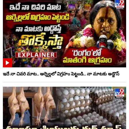
ఇదే నా చివరి మాట.. ఆర్నెల్లలో విగ్రహం పెట్టండి.. నా మాటకు అడ్డొస్