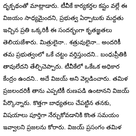
దృక్పథంతో మాట్లాడారు. టీవీకే కార్యకర్తల కష్టం వల్లే ఈ
విజయం సాధ్యమైందని, ప్రభుత్వ ఏర్పాటుకు మద్దతు
ఇచ్చిన ప్రతి ఒక్కరికీ ఈ సందర్భంగా కృతజ్ఞతలు
తెలియజేశారు. మిత్రులైనా.. శత్రువులైనా.. అందరికీ
తమ ప్రభుత్వంలో ఒకే చట్టం వర్తిస్తుందని.. బంధుప్రీతికి
తావులేదని తేల్చిచెప్పారు. టీవీకేలో ఒకేఒక అధికార
కేంద్రం ఉందని.. అదే విజయ్ అని వెల్లడించారు. తమిళ
ప్రజలందరికీ తాను ఎప్పటికీ రుణపడి ఉంటానని విజయ్
పేర్కొన్నారు. కొత్తగా బాధ్యతలు చేపట్టిన తనకు,
విషయాలు పూర్తిగా నేర్చుకోవడానికి కొంత సమయం
ఇవ్వాలని ప్రజలను కోరారు. విజయ్ ప్రసంగం తమిళ