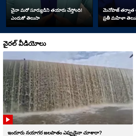
చైనా మరో సూర్యుడిని తయారు చేస్తోంది!
మెనోపాజ్ తర్వాత
ఎందుకో తెలుసా
ప్రతీ మహిళా తెలు
వైరల్ వీడియోలు
ఇందూరు నయాగర జలపాతం ఎప్పుడైనా చూశారా?