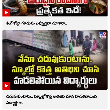
కింగ్ కోబ్రా గూడును ఎప్పుడైనా చూశారా..
చదువుకుంటాను.. స్కూల్లో కొత్త అతిథిని చూసి హడలిపోయిన
విద్యార్ధులు