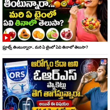
ఫ్రూట్స్‌ తింటున్నారా.. మరి ఏ టైంలో ఏవి తినాలో తెలుసా?