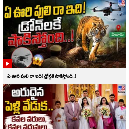
ఏ ఊరి పులి రా ఇది! డ్రోన్లకే షాకిస్తోంది..!