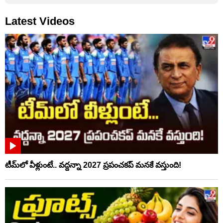
Latest Videos
టీమ్‌లో వీళ్లుంటే.. వద్దన్నా 2027 ప్రపంచకప్‌ మనకే వస్తుంది!