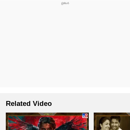
Related Video