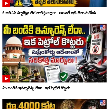
ఓఆర్‌ఎస్‌ ప్యాకెట్లు తెగ తాగేస్తున్నారా.. అయితే ఇది తెలుసుకోండి
మీ బండికి ఇన్సూరెన్స్ లేదా.. ఇక పెట్రోల్ కొట్టరు..