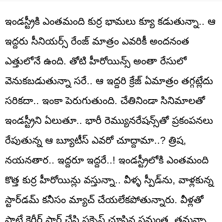
ఇండస్ట్రీకి ఎంతమంది కుర్ర భామలు క్యూ కడుతున్నా.. ఆ
ఇద్దరు సీనియర్స్ రేంజ్ మాత్రం ఎవరికీ అందనంత
ఎత్తులోనే ఉంది. తోటి హీరోయిన్స్ అంతా రేసులో
వెనుకబడుతున్నా సరే.. ఆ ఇద్దరి క్రేజ్ ఏమాత్రం తగ్గట్లేదు
సరికదా.. ఇంకా పెరుగుతుంది. చేతినిండా సినిమాలతో
ఇండస్ట్రీని ఏలుతూ.. భారీ రెమ్యునరేషన్స్‌తో ప్రకంపనలు
రేపుతున్న ఆ బ్యూటీస్ ఎవరో చూద్దామా..? త్రిష,
నయనతార.. ఇద్దరూ ఇద్దరే..! ఇండస్ట్రీలోకి ఎంతమంది
కొత్త కుర్ర హీరోయిన్లు వస్తున్నా.. వీళ్ళ స్పీడ్‌ను, వాళ్లకున్న
స్టార్‌డమ్‌ కనీసం మ్యాచ్ చేయలేకపోతున్నారు. వీళ్లతో
పాటే కెరీర్ స్టార్ట్ చేసి సక్సెస్ చూసిన సమంత, తమన్నా,