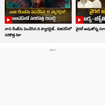
నాని రేంజ్‌ను పెంచేసిన ది ప్యారడైజ్.. బిజినెస్‌లో
వైరల్ అవుతోన్న సూర
సరికొత్త రికా