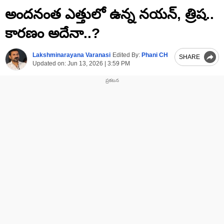
0
అందనంత ఎత్తులో ఉన్న నయన్, త్రిష..
seconds
of
1
కారణం అదేనా..?
minute,
32
seconds
Lakshminarayana Varanasi
Edited By:
Phani CH
SHARE
Updated on:
Jun 13, 2026 | 3:59 PM