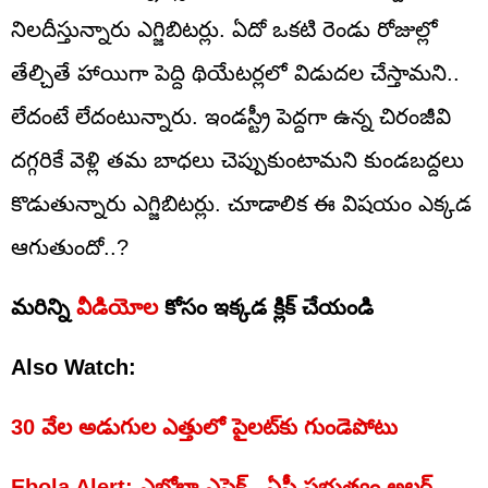
నిలదీస్తున్నారు ఎగ్జిబిటర్లు. ఏదో ఒకటి రెండు రోజుల్లో
తేల్చితే హాయిగా పెద్ది థియేటర్లలో విడుదల చేస్తామని..
లేదంటే లేదంటున్నారు. ఇండస్ట్రీ పెద్దగా ఉన్న చిరంజీవి
దగ్గరికే వెళ్లి తమ బాధలు చెప్పుకుంటామని కుండబద్దలు
కొడుతున్నారు ఎగ్జిబిటర్లు. చూడాలిక ఈ విషయం ఎక్కడ
ఆగుతుందో..?
మరిన్ని
వీడియోల
కోసం ఇక్కడ క్లిక్ చేయండి
Also Watch:
30 వేల అడుగుల ఎత్తులో పైలట్‌కు గుండెపోటు
Ebola Alert: ఎబోలా ఎఫెక్ట్.. ఏపీ ప్రభుత్వం అలర్ట్..