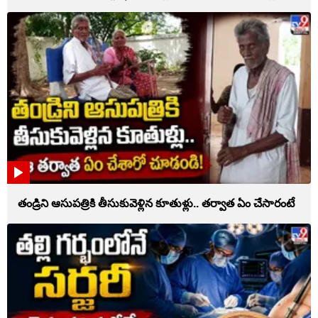
తండ్రిని ఆసుపత్రికి తీసుకువెళ్లిన కూతుళ్లు.. తర్వాత ఏం చేసారంటే