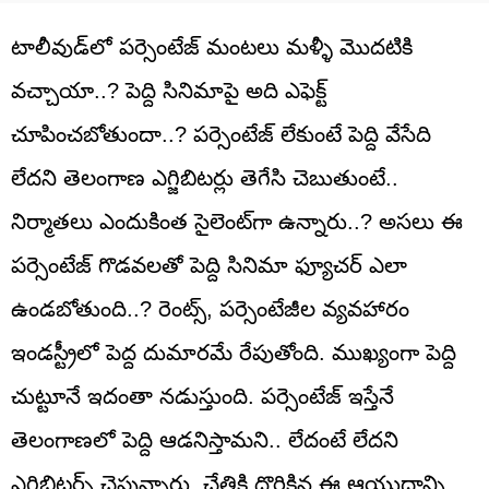
టాలీవుడ్‌లో పర్సెంటేజ్ మంటలు మళ్ళీ మొదటికి
వచ్చాయా..? పెద్ది సినిమాపై అది ఎఫెక్ట్
చూపించబోతుందా..? పర్సెంటేజ్ లేకుంటే పెద్ది వేసేది
లేదని తెలంగాణ ఎగ్జిబిటర్లు తెగేసి చెబుతుంటే..
నిర్మాతలు ఎందుకింత సైలెంట్‌గా ఉన్నారు..? అసలు ఈ
పర్సెంటేజ్ గొడవలతో పెద్ది సినిమా ఫ్యూచర్ ఎలా
ఉండబోతుంది..? రెంట్స్, పర్సెంటేజీల వ్యవహారం
ఇండస్ట్రీలో పెద్ద దుమారమే రేపుతోంది. ముఖ్యంగా పెద్ది
చుట్టూనే ఇదంతా నడుస్తుంది. పర్సెంటేజ్ ఇస్తేనే
తెలంగాణలో పెద్ది ఆడనిస్తామని.. లేదంటే లేదని
ఎగ్జిబిటర్స్ చెప్తున్నారు. చేతికి దొరికిన ఈ ఆయుధాన్ని