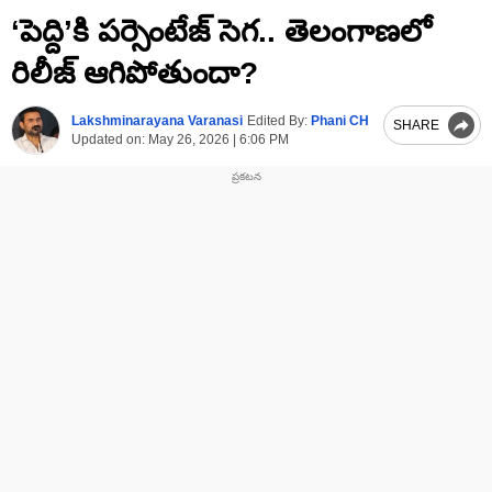
0
‘పెద్ది’కి పర్సెంటేజ్ సెగ.. తెలంగాణలో
seconds
of
3
రిలీజ్ ఆగిపోతుందా?
minutes,
0
Lakshminarayana Varanasi
Edited By:
Phani CH
SHARE
Updated on:
May 26, 2026 | 6:06 PM