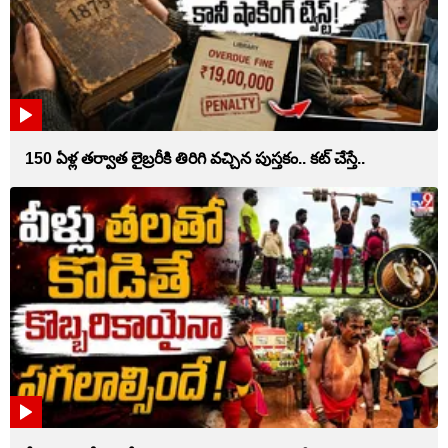
150 ఏళ్ల తర్వాత లైబ్రరీకి తిరిగి వచ్చిన పుస్తకం.. కట్ చేస్తే..