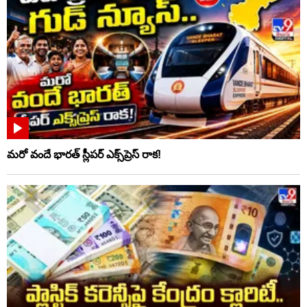
మరో వందే భారత్ స్లీపర్ ఎక్స్‌ప్రెస్ రాక!