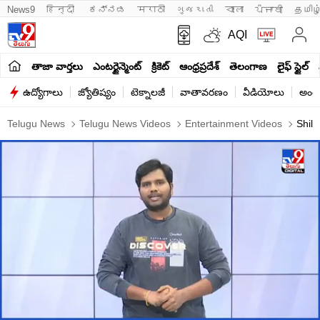
News9
हिन्दी 
ಕನ್ನಡ
मराठी
ગુજરાતી
বাংলা
ਪੰਜਾਬੀ
தமிழ
AQI
తాజా వార్తలు
ఎంటర్టైన్మెంట్
క్రికెట్
ఆంధ్రప్రదేశ్
తెలంగాణ
లైఫ్ స్టైల్
ఉద్యోగాలు
జ్యోతిష్యం
టెక్నాలజీ
వాతావరణం
వీడియోలు
అంతర
Telugu News
Telugu News Videos
Entertainment Videos
Shilp