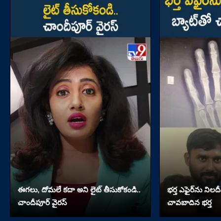
ఈగలు, దోమలే కదా అని లైట్ తీసుకోకండి..
భర్త ఎఫైర్‌ను నిలదీ
చాందీపూర్ వైరస్
చావబాదిన భర్త