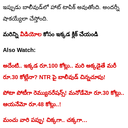
ఇప్పుడు బాలీవుడ్‌లో హాట్‌ టాపిక్ అవుతోంది. అందర్నీ
షాకయ్యేలా చేస్తోంది.
మరిన్ని
వీడియోల
కోసం ఇక్కడ క్లిక్ చేయండి
Also Watch:
అదేంటి.. ఇక్కడ రూ.100 కోట్లు.. మరి అక్కడైతే మరీ
రూ.30 కోట్లేనా? NTR పై బాలీవుడ్ చిన్నచూపు!
పోటా పోటీగా రెమ్యునరేషన్స్! మనోడేమో రూ.30 కోట్లు..
ఆయనేమో రూ.48 కోట్లు..!
మంచు వారి పప్పు! చిక్కగా.. చక్కగా…