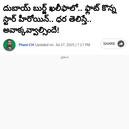
0
దుబాయ్ బుర్జ్ ఖలీఫాలో.. ఫ్లాట్ కొన్న
seconds
of
1
స్టార్ హీరోయిన్.. ధర తెలిస్తే..
minute,
28
అవాక్కవ్వాల్సిందే!
seconds
SHARE
Phani CH
Updated on:
Jul 27, 2025 | 7:17 PM