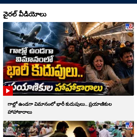
వైరల్ వీడియోలు
గాల్లో ఉండగా విమానంలో భారీ కుదుపులు.. ప్రయాణికుల
హాహాకారాలు