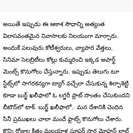
అయితే ఇప్పుడు ఈ ఆకాశ సౌధాన్ని అత్యంత
విలాసవంతమైన నివాసాలకు నిలయంగా మార్చారు.
అందుకే పలువురు కోటీశ్వరులు, వ్యాపార వేత్తలు,
సినిమా సెలబ్రిటీలు కోట్లు కుమ్మరించి ఇక్కడ అపార్ట్
మెంట్స్ కొనుగోలు చేస్తున్నారు. ఇప్పుడు తెలుగు టూ
స్టేట్స్‌లో సాగరకన్యగా ట్యాగ్ వచ్చేలా చేసుకున్న శిల్పాశెట్టి
కూడా బుర్జ్‌ ఖలీఫాలో ఓ లగ్జరీ ప్లాట్‌ సొంతం చేసుకుందని
బీటౌన్‌లో టాక్. బుర్జ్‌ ఖలీఫాలో.. మన దేశానికి చెందిన
సినీ ప్రముఖలు చాలా మందే ఫ్లాట్స్‌ కొనుగోలు చేశారు.
కొన్ని రోజుల క్రితం మలయాళ సూపర్ స్టార మోహన్ లాల్