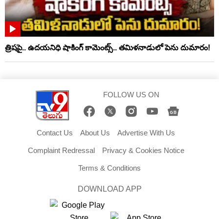
త్రిషపై.. ఉదయనిధి షాకింగ్‌ కామెంట్స్‌.. తమిళనాడులో పెను దుమారం!
FOLLOW US ON
Contact Us
About Us
Advertise With Us
Complaint Redressal
Privacy & Cookies Notice
Terms & Conditions
DOWNLOAD APP