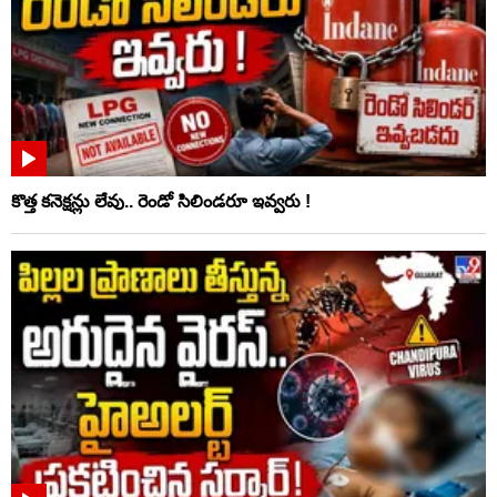
కొత్త కనెక్షన్లు లేవు.. రెండో సిలిండరూ ఇవ్వరు !