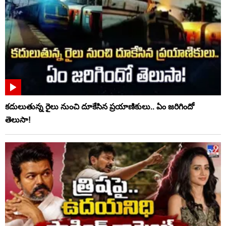
కదులుతున్న రైలు నుంచి దూకేసిన ప్రయాణికులు.. ఏం జరిగిందో
తెలుసా!