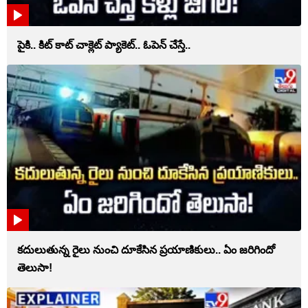
పైకి.. కిట్‌ కాట్‌ చాక్లెట్ ప్యాకెట్‌.. ఓపెన్‌ చేస్తే..
కదులుతున్న రైలు నుంచి దూకేసిన ప్రయాణికులు.. ఏం జరిగిందో
తెలుసా!