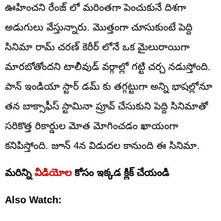
ఊహించని రేంజ్ లో మరింతగా పెంచుకునే దిశగా
అడుగులు వేస్తున్నారు. మొత్తంగా చూసుకుంటే పెద్ది
సినిమా రామ్ చరణ్ కెరీర్ లోనే ఒక మైలురాయిగా
మారబోతోందని టాలీవుడ్ వర్గాల్లో గట్టి చర్చ నడుస్తోంది.
పాన్ ఇండియా స్టార్ డమ్ కు తగ్గట్టుగా అన్ని భాషల్లోనూ
తన బాక్సాఫీస్ స్టామినా ప్రూవ్ చేసుకుని పెద్ది సినిమాతో
సరికొత్త రికార్డుల మోత మోగించడం ఖాయంగా
కనిపిస్తోంది. జూన్ 4న విడుదల కానుంది ఈ సినిమా.
మరిన్ని
వీడియోల
కోసం ఇక్కడ క్లిక్ చేయండి
Also Watch: