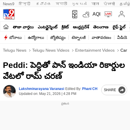
News9
हिन्दी 
ಕನ್ನಡ
मराठी
ગુજરાતી
বাংলা
ਪੰਜਾਬੀ
தமிழ
AQI
తాజా వార్తలు
ఎంటర్టైన్మెంట్
క్రికెట్
ఆంధ్రప్రదేశ్
తెలంగాణ
లైఫ్ స్టైల్
బోనాలు
ఉద్యోగాలు
జ్యోతిష్యం
టెక్నాలజీ
వాతావరణం
వీడియో
Telugu News
Telugu News Videos
Entertainment Videos
Can R
Peddi: పెద్ది‌తో పాన్ ఇండియా రికార్డుల
వేటలో రామ్ చరణ్
Lakshminarayana Varanasi
Edited By:
Phani CH
SHARE
Updated on:
May 21, 2026 | 4:28 PM