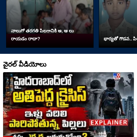
నాలుగో త‌ర‌గతి పిలగానికి అ, ఆ లు
రాయ‌డం రాదా?
భార్యతో గొడవ.. పి
వైరల్ వీడియోలు