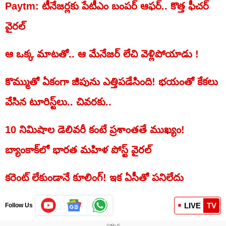
Paytm: టీనేజర్లకు పేటీఎం బంపర్‌ ఆఫర్.. కొత్త ఫీచర్
వైరల్
ఆ ఒక్క మాటతో.. ఆ మేనేజర్‌ లేచి వెళ్లిపోయాడు !
కొమ్ముతో ఏకంగా జీపును ఎత్తిపడేసింది! భయంతో కేకలు
వేసిన టూరిస్ట్‌లు.. చివరకు..
10 నిమిషాల డెలివరీ కంటే ప్రశాంతతే ముఖ్యం!
బ్యాంకాక్‌లో భారత మహిళ పోస్ట్ వైరల్
కరెంట్ లేకుండానే కూలింగ్! ఇక ఏసీతో పనిలేదు
LIVE
TV
Follow Us