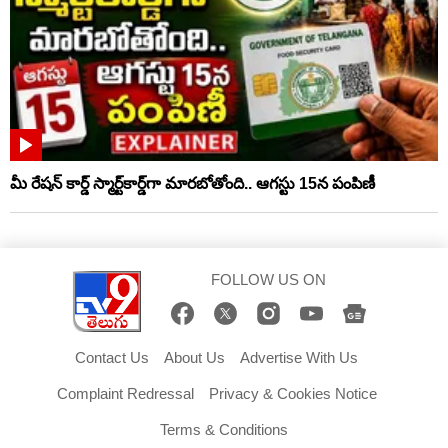
మీ రేషన్ కార్డ్ స్మార్ట్‌కార్డ్‌గా మారబోతోంది.. ఆగస్టు 15న పంపిణీ
FOLLOW US ON
Contact Us
About Us
Advertise With Us
Complaint Redressal
Privacy & Cookies Notice
Terms & Conditions