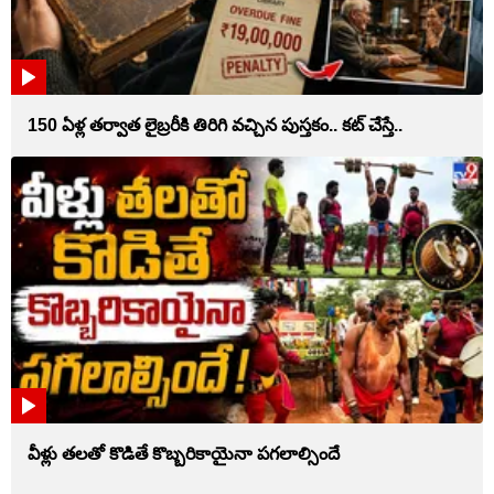
150 ఏళ్ల తర్వాత లైబ్రరీకి తిరిగి వచ్చిన పుస్తకం.. కట్ చేస్తే..
వీళ్లు తలతో కొడితే కొబ్బరికాయైనా పగలాల్సిందే