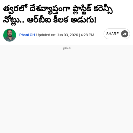
0
త్వరలో దేశవ్యాప్తంగా ప్లాస్టిక్‌ కరెన్సీ
seconds
of
1
నోట్లు.. ఆర్‌బీఐ కీలక అడుగు!
minute,
14
seconds
SHARE
Phani CH
Updated on:
Jun 03, 2026 | 4:28 PM