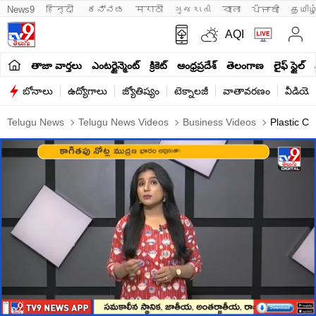
News9
हिन्दी 
ಕನ್ನಡ
मराठी
ગુજરાતી
বাংলা
ਪੰਜਾਬੀ
தமிழ
AQI
తాజా వార్తలు
ఎంటర్టైన్మెంట్
క్రికెట్
ఆంధ్రప్రదేశ్
తెలంగాణ
లైఫ్ స్టైల్
బోనాలు
ఉద్యోగాలు
జ్యోతిష్యం
టెక్నాలజీ
వాతావరణం
వీడియో
Telugu News
Telugu News Videos
Business Videos
Plastic Cu