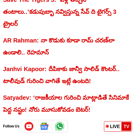
తంటాలు..’కడుపుబ్బా నవ్విస్తున్న సేవ్ ది టైగర్స్ 3
ట్రైలర్‌
AR Rahman: నా కొడుకు కూడా రామ్ చరణ్‌లా
ఉండాలి.. రెహమాన్
Janhvi Kapoor: దీపికాకు జాన్వీ సాలిడ్ కౌంటర్..
టాలీవుడ్‌ గురించి వాగితే ఇట్లే ఉంటది!
Satyadev: ‘రాజకీయాల గురించి మాట్లాడితే సినిమాకే
పెద్ద నష్టం! నోరు మూసుకోవడం బెటర్!
LIVE
TV
Follow Us