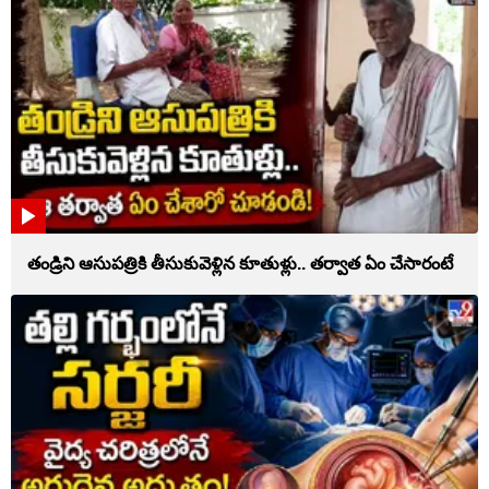
తండ్రిని ఆసుపత్రికి తీసుకువెళ్లిన కూతుళ్లు.. తర్వాత ఏం చేసారంటే