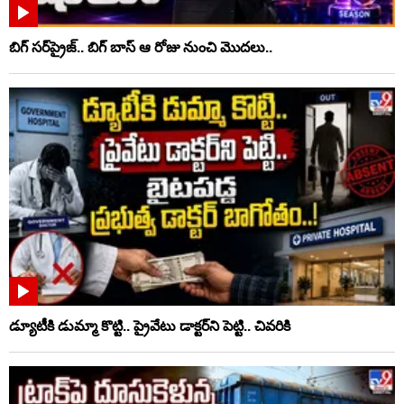
బిగ్ సర్‌ప్రైజ్‌.. బిగ్ బాస్‌ ఆ రోజు నుంచి మొదలు..
డ్యూటీకి డుమ్మా కొట్టి.. ప్రైవేటు డాక్టర్‌ని పెట్టి.. చివరికి