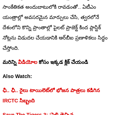
సాంకేతికత అందుబాటులోకి రావడంతో.. ఏటీఎం
యంత్రాల్లో అవసరమైన మార్పులు చేసి, త్వరలోనే
దేశంలోని కొన్ని ప్రాంతాల్లో పైలట్ ప్రాజెక్ట్ కింద ప్లాస్టిక్
నోట్లను విడుదల చేయడానికి ఆర్‌బీఐ ప్రణాళికలు సిద్ధం
చేస్తోంది.
మరిన్ని
వీడియోల
కోసం ఇక్కడ క్లిక్ చేయండి
Also Watch:
ఛీ.. ఛీ.. రైలు టాయిలెట్‌లో భోజన పాత్రలు కడిగిన
IRCTC సిబ్బంది
Save The Tigers 3: ‘పెళ్లి తెచ్చిన