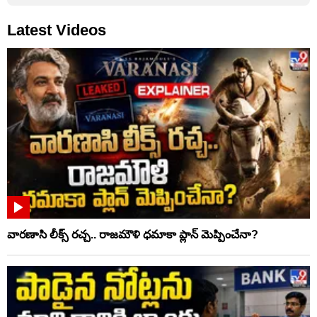
Latest Videos
వారణాసి లీక్స్ రచ్చ.. రాజమౌళి ధమాకా ప్లాన్ మెప్పించేనా?