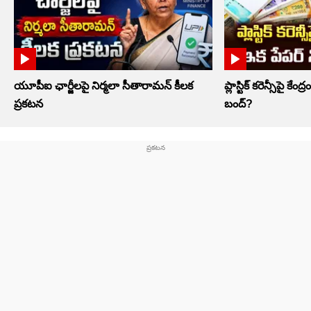
యూపీఐ ఛార్జీలపై నిర్మలా సీతారామన్ కీలక
ప్లాస్టిక్‌ కరెన్సీపై కేంద
ప్రకటన
బంద్‌?