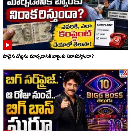
పాడైన నోట్లను మార్చడానికి బ్యాంకు నిరాకరిస్తోందా?