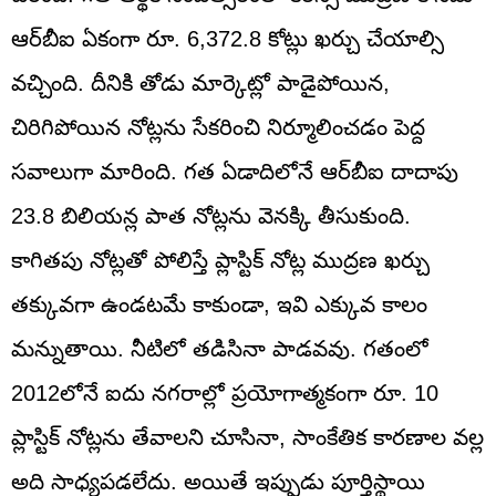
ఆర్‌బీఐ ఏకంగా రూ. 6,372.8 కోట్లు ఖర్చు చేయాల్సి
వచ్చింది. దీనికి తోడు మార్కెట్లో పాడైపోయిన,
చిరిగిపోయిన నోట్లను సేకరించి నిర్మూలించడం పెద్ద
సవాలుగా మారింది. గత ఏడాదిలోనే ఆర్‌బీఐ దాదాపు
23.8 బిలియన్ల పాత నోట్లను వెనక్కి తీసుకుంది.
కాగితపు నోట్లతో పోలిస్తే ప్లాస్టిక్ నోట్ల ముద్రణ ఖర్చు
తక్కువగా ఉండటమే కాకుండా, ఇవి ఎక్కువ కాలం
మన్నుతాయి. నీటిలో తడిసినా పాడవవు. గతంలో
2012లోనే ఐదు నగరాల్లో ప్రయోగాత్మకంగా రూ. 10
ప్లాస్టిక్ నోట్లను తేవాలని చూసినా, సాంకేతిక కారణాల వల్ల
అది సాధ్యపడలేదు. అయితే ఇప్పుడు పూర్తిస్థాయి