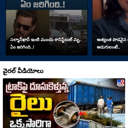
సల్మాన్‌ఖాన్‌ ఇంటి ముందు కానిస్టేబుల్‌ మృ..
అత్యంత పొడవైన జుట్
ఏం జరిగింది..!
అడుగులంటే..
వైరల్ వీడియోలు