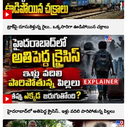
ట్రాక్‌పై దూసుకెళ్తున్న రైలు.. ఒక్కసారిగా ఊడిపోయిన చక్రాలు
హైదరాబాద్‌లో అతిపెద్ద క్రైసిస్.. ఇళ్లు వదిలి పారిపోతున్న పిల్లలు