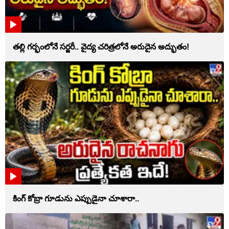
తల్లి గర్భంలోనే సర్జరీ.. వైద్య చరిత్రలోనే అరుదైన అద్భుతం!
కింగ్ కోబ్రా గూడును ఎప్పుడైనా చూశారా..