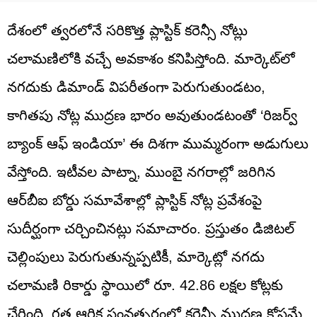
దేశంలో త్వరలోనే సరికొత్త ప్లాస్టిక్ కరెన్సీ నోట్లు
చలామణిలోకి వచ్చే అవకాశం కనిపిస్తోంది. మార్కెట్‌లో
నగదుకు డిమాండ్ విపరీతంగా పెరుగుతుండటం,
కాగితపు నోట్ల ముద్రణ భారం అవుతుండటంతో ‘రిజర్వ్
బ్యాంక్ ఆఫ్ ఇండియా’ ఈ దిశగా ముమ్మరంగా అడుగులు
వేస్తోంది. ఇటీవల పాట్నా, ముంబై నగరాల్లో జరిగిన
ఆర్‌బీఐ బోర్డు సమావేశాల్లో ప్లాస్టిక్ నోట్ల ప్రవేశంపై
సుదీర్ఘంగా చర్చించినట్లు సమాచారం. ప్రస్తుతం డిజిటల్
చెల్లింపులు పెరుగుతున్నప్పటికీ, మార్కెట్లో నగదు
చలామణి రికార్డు స్థాయిలో రూ. 42.86 లక్షల కోట్లకు
చేరింది. గత ఆర్థిక సంవత్సరంలో కరెన్సీ ముద్రణ కోసమే