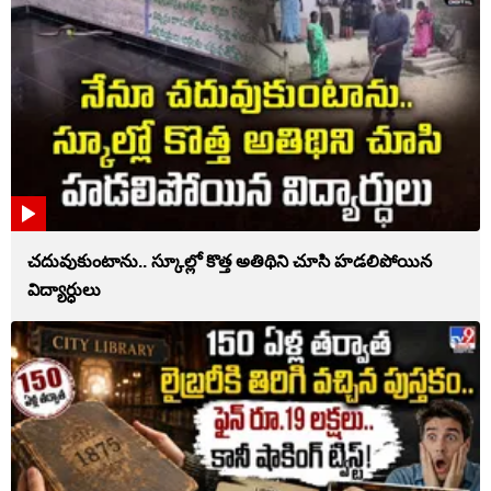
చదువుకుంటాను.. స్కూల్లో కొత్త అతిథిని చూసి హడలిపోయిన
విద్యార్ధులు