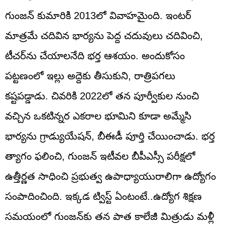
గుంజన్ కుమారికి 2013లో వివాహమైంది. ఇంటర్
మాత్రమే చదివిన భార్యను పెద్ద చదువులు చదివించి,
టీచర్‌ను చేయాలనేది భర్త ఆశయం. అందుకోసం
పట్టణంలో ఇల్లు అద్దెకు తీసుకుని, రాత్రిపగలు
కష్టపడ్డాడు. చివరికి 2022లో తన పూర్వీకుల నుంచి
వచ్చిన ఒకటిన్నర ఎకరాల భూమిని కూడా అమ్మేసి
భార్యను గ్రాడ్యుయేషన్, బీఈడీ పూర్తి చేయించాడు. భర్త
త్యాగం ఫలించి, గుంజన్ ఇటీవల బీపీఎస్సీ పరీక్షలో
ఉత్తీర్ణత సాధించి ప్రభుత్వ ఉపాధ్యాయురాలిగా ఉద్యోగం
సంపాదించింది. ఇక్కడ ట్విస్ట్‌ ఏంటంటే..ఉద్యోగ శిక్షణ
సమయంలో గుంజన్‌కు తన పాత కాలేజీ మిత్రుడు మళ్లీ