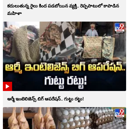
కదులుతున్న రైలు కింద పడబోయిన వ్యక్తి.. రెప్పపాటులో కాపాడిన
మహిళా
ఆర్మీ ఇంటెలిజెన్స్ బిగ్ ఆపరేషన్.. గుట్టు రట్టు!