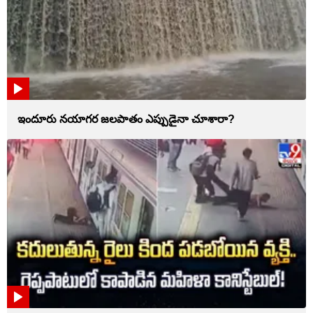
ఇందూరు నయాగర జలపాతం ఎప్పుడైనా చూశారా?