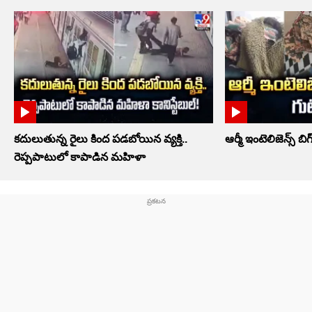
కదులుతున్న రైలు కింద పడబోయిన వ్యక్తి..
ఆర్మీ ఇంటెలిజెన్స్ బిగ
రెప్పపాటులో కాపాడిన మహిళా