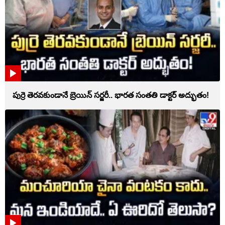
పుర్రె తెరవకుండానే బ్రెయిన్ సర్జరీ.. భారత సంతతి డాక్టర్ అద్భుతం!