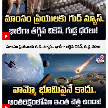
మాంసం ప్రియులకు గుడ్ న్యూస్.. భారీగా తగ్గిన చికెన్, గుడ్ల ధరలు!