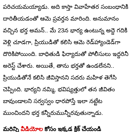
పరిచయమయ్యాడు. అది కాస్తా వివాహేతర సంబంధానికి
దారితీయడంతో ఆమె ప్రవర్తన మారింది. అనుమానం
వచ్చిన భర్త అమన్.. మే 23న భార్య ఉంటున్న అద్దె గదికి
వెళ్లి చూడగా, ప్రియుడితో కలిసి ఆమె రెడ్‌హ్యాండెడ్‌గా
దొరికిపోయింది. బాధితుడి ఫిర్యాదుతో పోలీసులు ఇద్దరినీ
అరెస్ట్ చేశారు. అయితే, తాను భర్తతో ఉండలేనని..
ప్రియుడితోనే కలిసి జీవిస్తానని సదరు మహిళ తెగేసి
చెప్పింది. భార్యని నమ్మి, భవిష్యత్తులో తన జీవితం
బావుండాలని సర్వస్వం ధారపోస్తే ఇలా నట్టేట
ముంచిందని భర్త కన్నీరుమున్నీరవుతున్నాడు.
మరిన్ని
వీడియోల
కోసం ఇక్కడ క్లిక్ చేయండి