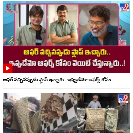
ఆఫర్ వచ్చినప్పుడు ఫ్లాప్ ఇచ్చారు.. ఇప్పుడేమో ఆఫర్స్ కోసం..