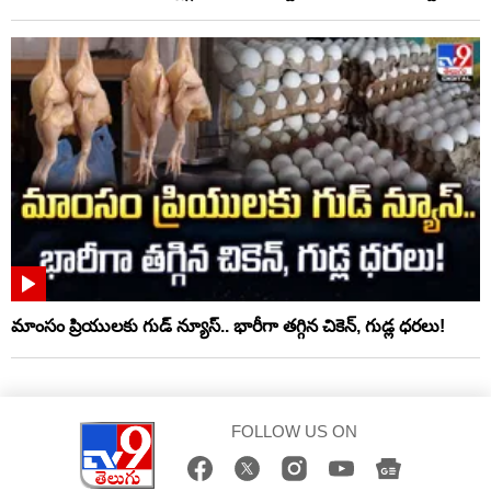
మాంసం ప్రియులకు గుడ్ న్యూస్.. భారీగా తగ్గిన చికెన్, గుడ్ల ధరలు!
FOLLOW US ON