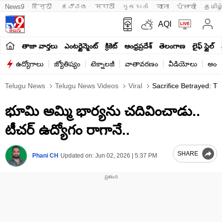
News9
हिन्दी 
ಕನ್ನಡ
मराठी
ગુજરાતી
বাংলা
ਪੰਜਾਬੀ
தமிழ
AQI
తాజా వార్తలు
ఎంటర్టైన్మెంట్
క్రికెట్
ఆంధ్రప్రదేశ్
తెలంగాణ
లైఫ్ స్టైల్
ఉద్యోగాలు
జ్యోతిష్యం
టెక్నాలజీ
వాతావరణం
వీడియోలు
అంతర
Telugu News
Telugu News Videos
Viral
Sacrifice Betrayed: T
భూమి అమ్మి భార్యను చదివించాడు..
టీచర్ ఉద్యోగం రాగానే..
SHARE
Phani CH
Updated on:
Jun 02, 2026 | 5:37 PM