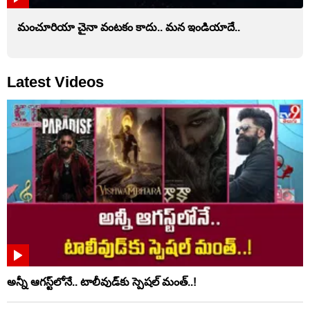
మంచూరియా చైనా వంటకం కాదు.. మన ఇండియాదే..
Latest Videos
అన్నీ ఆగస్ట్‌లోనే.. టాలీవుడ్‌కు స్పెషల్ మంత్..!