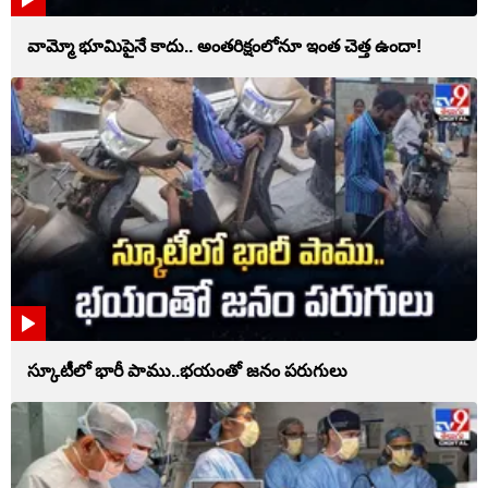
వామ్మో భూమిపైనే కాదు.. అంతరిక్షంలోనూ ఇంత చెత్త ఉందా!
స్కూటీలో భారీ పాము..భయంతో జనం పరుగులు