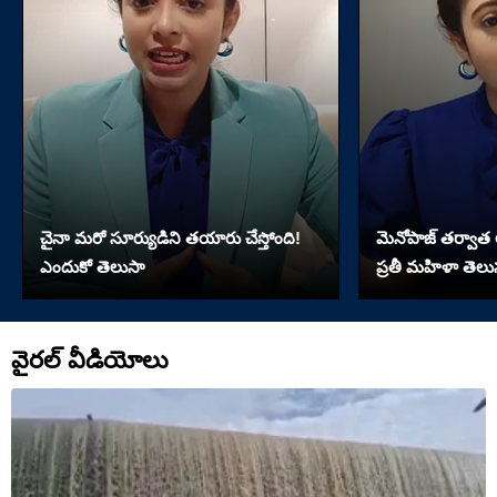
చైనా మరో సూర్యుడిని తయారు చేస్తోంది!
మెనోపాజ్ తర్వాత
ఎందుకో తెలుసా
ప్రతీ మహిళా తెలు
వైరల్ వీడియోలు