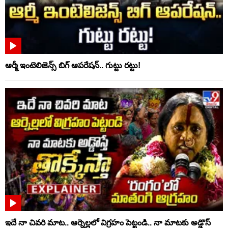
ఆర్మీ ఇంటెలిజెన్స్ బిగ్ ఆపరేషన్.. గుట్టు రట్టు!
ఇదే నా చివరి మాట.. ఆర్నెల్లలో విగ్రహం పెట్టండి.. నా మాటకు అడ్డొస్