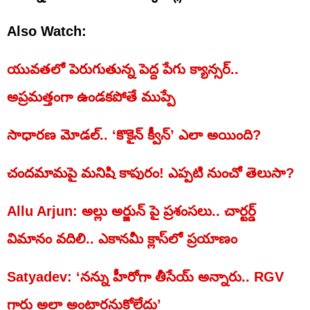
Also Watch:
యువ‌త‌లో పెరుగుతున్న పెద్ద పేగు క్యాన్స‌ర్‌..
అప్ర‌మ‌త్తంగా ఉండ‌క‌పోతే ముప్పే
సాధారణ మోడల్.. ‘కొకైన్ క్వీన్’ ఎలా అయింది?
చందమామపై మనిషి కాపురం! ఎప్పటి నుంచో తెలుసా?
Allu Arjun: అల్లు అర్జున్ పై ప్రశంసలు.. చార్టర్డ్
విమానం వదిలి.. ఎకానమీ క్లాస్‌లో ప్రయాణం
Satyadev: ‘నన్ను హీరోగా తీసేయ్ అన్నారు.. RGV
గారు అలా అంటారనుకోలేదు’