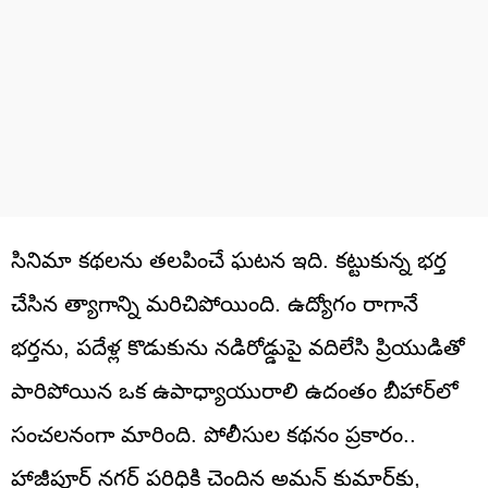
సినిమా కథలను తలపించే ఘటన ఇది. కట్టుకున్న భర్త
చేసిన త్యాగాన్ని మరిచిపోయింది. ఉద్యోగం రాగానే
భర్తను, పదేళ్ల కొడుకును నడిరోడ్డుపై వదిలేసి ప్రియుడితో
పారిపోయిన ఒక ఉపాధ్యాయురాలి ఉదంతం బీహార్‌లో
సంచలనంగా మారింది. పోలీసుల కథనం ప్రకారం..
హాజీపూర్ నగర్ పరిధికి చెందిన అమన్ కుమార్‌కు,