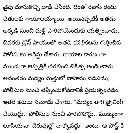
వైపు దూసుకొచ్చి దాడి చేసింది. దీంతో రివాస్‌ రెండు
చేతులకు గాయాలయ్యాయి. అయినప్పటికీ అతడు
అక్కడి నుంచి మళ్లీ పారిపోయేందుకు యత్నించాడు.
చివరకు డ్రోన్‌ సాయంతో అతడి కదలికలను గుర్తించిన
పోలీసులు అరెస్టు చేశారు. గాయాల కారణంగా
ముందుగా ఆస్పత్రికి తరలించి చికిత్స అందించారు.
అనంతరం మద్యం మత్తులో వాహనం నడపడం,
పోలీసుల నుంచి తప్పించుకోవడానికి ప్రయత్నించడం
ఇతర కేసులు నమోదు చేశారు. ‘‘మద్యం తాగి డ్రైవింగ్‌
చేయొద్దు.. పోలీసుల నుంచి పారిపోవొద్దు.. ముఖ్యంగా
లూసియానా చెరువుల్లో దాక్కోవద్దు’’ అంటూ ఆ పోస్ట్‌ కి