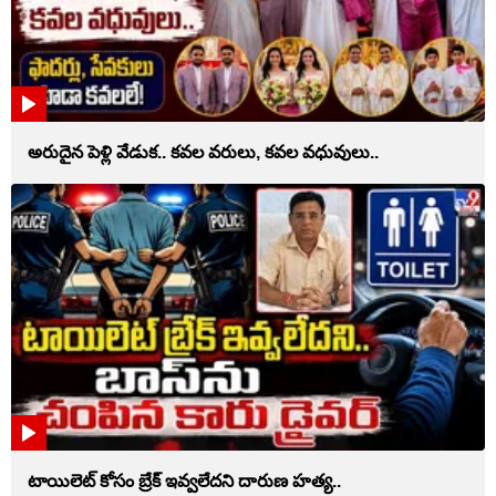
అరుదైన పెళ్లి వేడుక.. కవల వరులు, కవల వధువులు..
టాయిలెట్‌ కోసం బ్రేక్‌ ఇవ్వలేదని దారుణ హత్య..