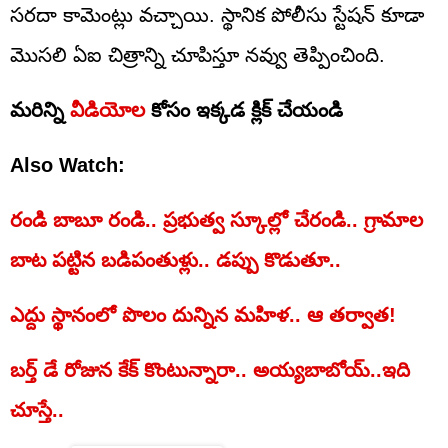
సరదా కామెంట్లు వచ్చాయి. స్థానిక పోలీసు స్టేషన్‌ కూడా
మొసలి ఏఐ చిత్రాన్ని చూపిస్తూ నవ్వు తెప్పించింది.
మరిన్ని
వీడియోల
కోసం ఇక్కడ క్లిక్ చేయండి
Also Watch:
రండి బాబూ రండి.. ప్రభుత్వ స్కూల్లో చేరండి.. గ్రామాల
బాట పట్టిన బడిపంతుళ్లు.. డప్పు కొడుతూ..
ఎద్దు స్థానంలో పొలం దున్నిన మహిళ.. ఆ తర్వాత!
బర్త్ డే రోజున కేక్ కొంటున్నారా.. అయ్యబాబోయ్‌..ఇది
చూస్తే..