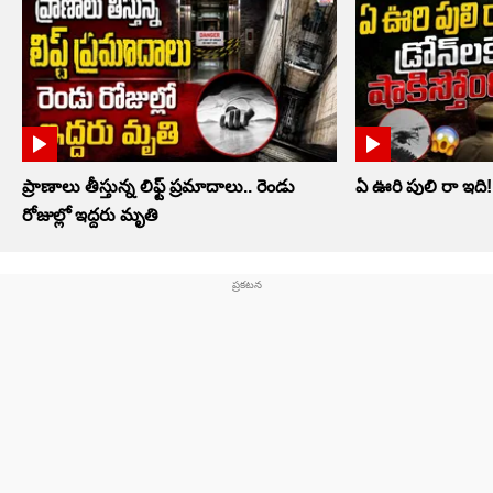
ప్రాణాలు తీస్తున్న లిఫ్ట్‌ ప్రమాదాలు.. రెండు
ఏ ఊరి పులి రా ఇది! డ్ర
రోజుల్లో ఇద్దరు మృతి