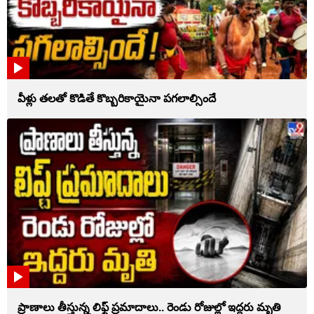
వీళ్లు తలతో కొడితే కొబ్బరికాయైనా పగలాల్సిందే
ప్రాణాలు తీస్తున్న లిఫ్ట్‌ ప్రమాదాలు.. రెండు రోజుల్లో ఇద్దరు మృతి