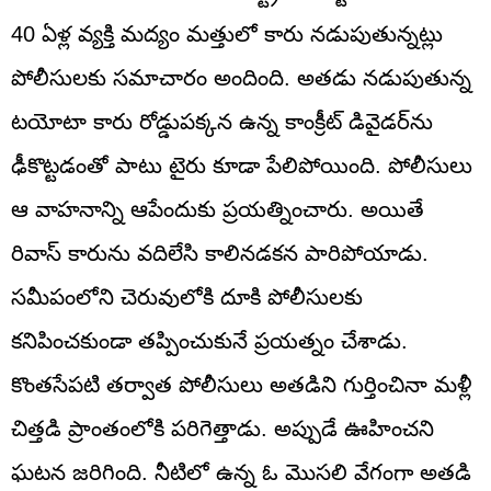
40 ఏళ్ల వ్యక్తి మద్యం మత్తులో కారు నడుపుతున్నట్లు
పోలీసులకు సమాచారం అందింది. అతడు నడుపుతున్న
టయోటా కారు రోడ్డుపక్కన ఉన్న కాంక్రీట్‌ డివైడర్‌ను
ఢీకొట్టడంతో పాటు టైరు కూడా పేలిపోయింది. పోలీసులు
ఆ వాహనాన్ని ఆపేందుకు ప్రయత్నించారు. అయితే
రివాస్‌ కారును వదిలేసి కాలినడకన పారిపోయాడు.
సమీపంలోని చెరువులోకి దూకి పోలీసులకు
కనిపించకుండా తప్పించుకునే ప్రయత్నం చేశాడు.
కొంతసేపటి తర్వాత పోలీసులు అతడిని గుర్తించినా మళ్లీ
చిత్తడి ప్రాంతంలోకి పరిగెత్తాడు. అప్పుడే ఊహించని
ఘటన జరిగింది. నీటిలో ఉన్న ఓ మొసలి వేగంగా అతడి