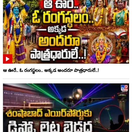
ఆ ఊరే.. ఓ రంగస్థలం.. అక్కడ అందరూ పాత్రధారులే..!