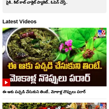
పైకి.. కిట్‌ కాట్‌ చాక్లెట్ ప్యాకెట్‌.. ఓపెన్‌ చేస్తే..
Latest Videos
ఈ ఆకు పచ్చడి చేసుకుని తింటే.. మోకాళ్ల నొప్పులు పరార్‌