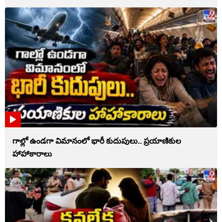
గాల్లో ఉండగా విమానంలో భారీ కుదుపులు.. ప్రయాణికుల
హాహాకారాలు