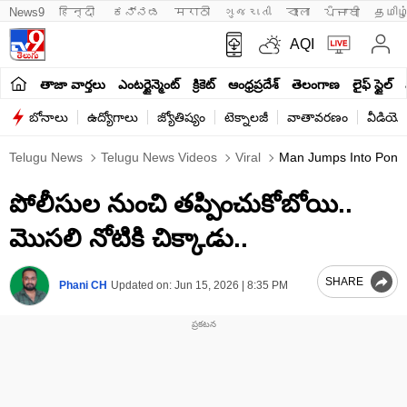
News9
हिन्दी 
ಕನ್ನಡ
मराठी
ગુજરાતી
বাংলা
ਪੰਜਾਬੀ
தமிழ
AQI
తాజా వార్తలు
ఎంటర్టైన్మెంట్
క్రికెట్
ఆంధ్రప్రదేశ్
తెలంగాణ
లైఫ్ స్టైల్
బోనాలు
ఉద్యోగాలు
జ్యోతిష్యం
టెక్నాలజీ
వాతావరణం
వీడియో
Telugu News
Telugu News Videos
Viral
Man Jumps Into Pond T
పోలీసుల నుంచి తప్పించుకోబోయి..
మొసలి నోటికి చిక్కాడు..
SHARE
Phani CH
Updated on:
Jun 15, 2026 | 8:35 PM