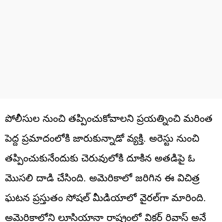
పోలీసుల నుంచి తప్పించుకోవాలని ప్రయత్నించి మరింత
పెద్ద ప్రమాదంలోకి జారుకున్నాడో వ్యక్తి. అరెస్టు నుంచి
తప్పించుకునేందుకు చెరువులోకి దూకిన అతడిపై ఓ
మొసలి దాడి చేసింది. అమెరికాలో జరిగిన ఈ విచిత్ర
ఘటన ప్రస్తుతం సోషల్‌ మీడియాలో వైరల్‌గా మారింది.
అమెరికాలోని లూసియానా రాష్ట్రంలో విక్టర్‌ రివాస్‌ అనే