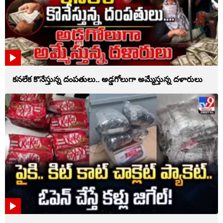
కనలేక కొనేస్తున్న దంపతులు.. అడ్డగోలుగా అమ్మేస్తున్న దళారులు