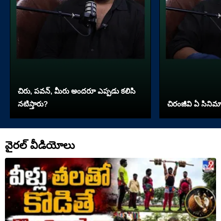
చిరు, పవన్, మీరు అందరూ ఎప్పడు కలిసి
నటిస్తారు?
చిరంజీవి ఏ సినిమా 
వైరల్ వీడియోలు