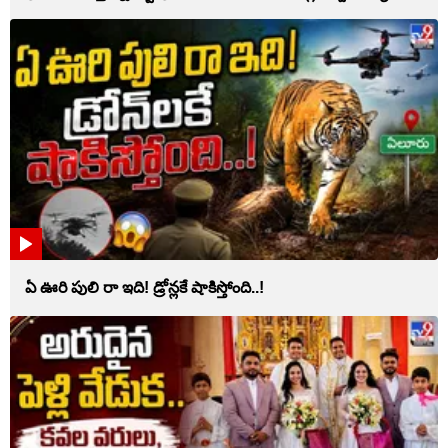
ఏ ఊరి పులి రా ఇది! డ్రోన్లకే షాకిస్తోంది..!