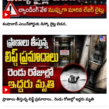
శంషాబాద్ ఎయిర్‌పోర్టుకు డిస్కో లైట్ల బెడద..
ప్రాణాలు తీస్తున్న లిఫ్ట్‌ ప్రమాదాలు.. రెండు రోజుల్లో ఇద్దరు మృతి