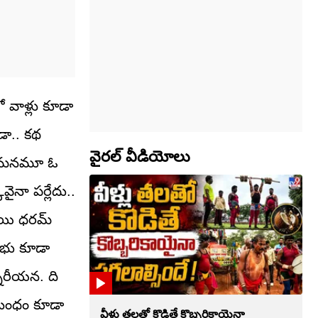
 వాళ్లు కూడా
డా.. కథ
వైరల్ వీడియోలు
‌పై మనమూ ఓ
ైనా పర్లేదు..
సాయి ధరమ్
యంభు కూడా
నారీయన. ది
గబంధం కూడా
వీళ్లు తలతో కొడితే కొబ్బరికాయైనా