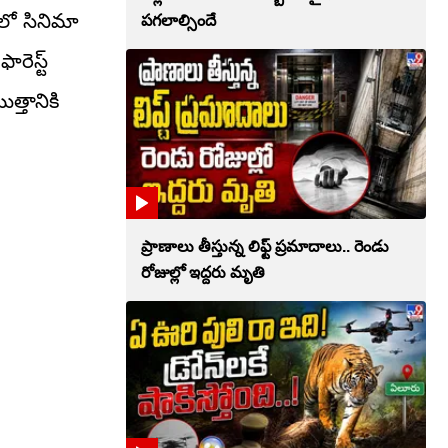
‌లో సినిమా
పగలాల్సిందే
రెస్ట్
్తానికి
ప్రాణాలు తీస్తున్న లిఫ్ట్‌ ప్రమాదాలు.. రెండు
రోజుల్లో ఇద్దరు మృతి