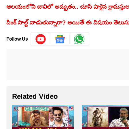
ఆలయంలోని బావిలో అద్భుతం.. చూసి షాకైన గ్రామస్తుల
పింక్ సాల్ట్ వాడుతున్నారా? అయితే ఈ విషయం తెలుసు
Follow Us
Related Video