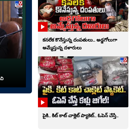
కనలేక కొనేస్తున్న దంపతులు.. అడ్డగోలుగా
అమ్మేస్తున్న దళారులు
చి
పైకి.. కిట్‌ కాట్‌ చాక్లెట్ ప్యాకెట్‌.. ఓపెన్‌ చేస్తే..