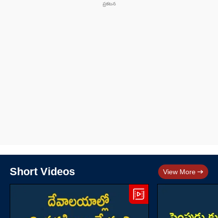
Short Videos
View More