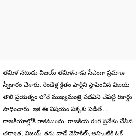
తమిళ నటుడు విజయ్ తమిళనాడు సీఎంగా ప్రమాణ
స్వీకారం చేశారు. రెండేళ్ల క్రితం పార్టీని స్థాపించిన విజయ్
తొలి ప్రయత్నం లోనే ముఖ్యమంత్రి పదవిని చేపట్టి రికార్డు
సాధించారు. ఇక ఈ విషయం పక్కకు పెడితే…
రాజకీయాల్లోకి రాకముందు, రాజకీయ రంగ ప్రవేశం చేసిన
తర్వాత, విజయ్‌ తను వాడే వెహికిల్స్ అన్నింటికి ఓకే