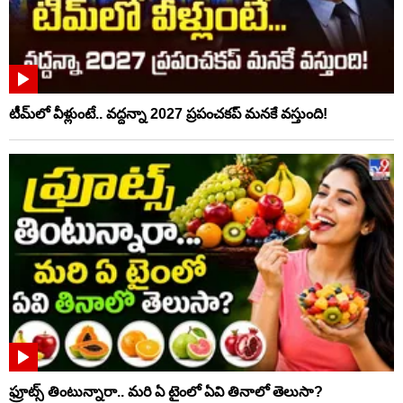
టీమ్‌లో వీళ్లుంటే.. వద్దన్నా 2027 ప్రపంచకప్‌ మనకే వస్తుంది!
ఫ్రూట్స్‌ తింటున్నారా.. మరి ఏ టైంలో ఏవి తినాలో తెలుసా?