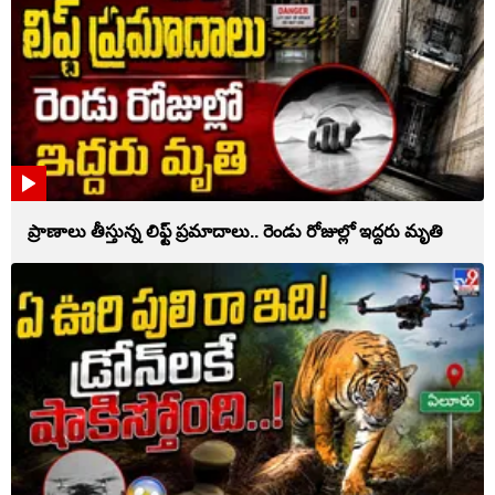
ప్రాణాలు తీస్తున్న లిఫ్ట్‌ ప్రమాదాలు.. రెండు రోజుల్లో ఇద్దరు మృతి