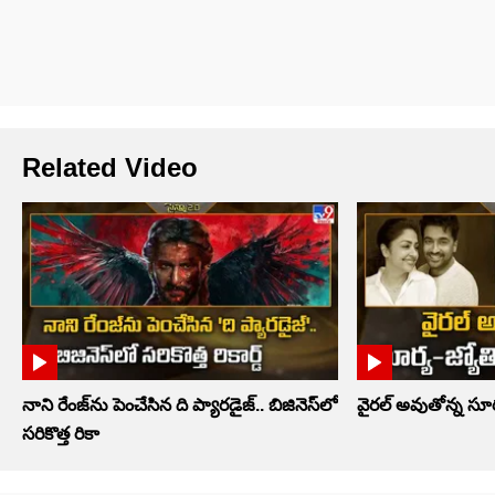
Related Video
నాని రేంజ్‌ను పెంచేసిన ది ప్యారడైజ్.. బిజినెస్‌లో
వైరల్ అవుతోన్న సూర
సరికొత్త రికా