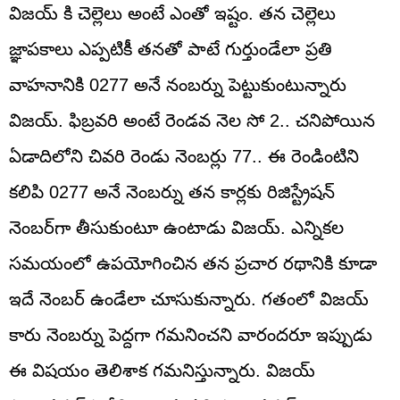
విజయ్ కి చెల్లెలు అంటే ఎంతో ఇష్టం. తన చెల్లెలు
జ్ఞాపకాలు ఎప్పటికీ తనతో పాటే గుర్తుండేలా ప్రతి
వాహనానికి 0277 అనే నంబర్ను పెట్టుకుంటున్నారు
విజయ్‌. ఫిబ్రవరి అంటే రెండవ నెల సో 2.. చనిపోయిన
ఏడాదిలోని చివరి రెండు నెంబర్లు 77.. ఈ రెండింటిని
కలిపి 0277 అనే నెంబర్ను తన కార్లకు రిజిస్ట్రేషన్
నెంబర్‌గా తీసుకుంటూ ఉంటాడు విజయ్‌. ఎన్నికల
సమయంలో ఉపయోగించిన తన ప్రచార రథానికి కూడా
ఇదే నెంబర్ ఉండేలా చూసుకున్నారు. గతంలో విజయ్
కారు నెంబర్ను పెద్దగా గమనించని వారందరూ ఇప్పుడు
ఈ విషయం తెలిశాక గమనిస్తున్నారు. విజయ్‌