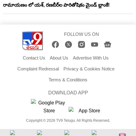
రామాయణం లో యశ్, రణబీర్‌ల పారితోషికం మైండ్‌ బ్లాంకే!
FOLLOW US ON
Contact Us
About Us
Advertise With Us
Complaint Redressal
Privacy & Cookies Notice
Terms & Conditions
DOWNLOAD APP
Copyright © 2026 TV9 Telugu. All Rights Reserved.