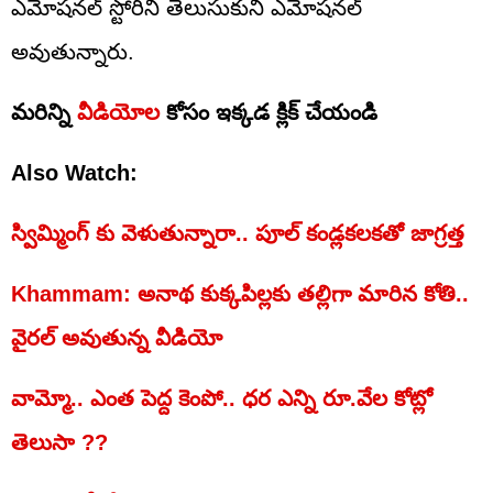
ఎమోషనల్ స్టోరీని తెలుసుకుని ఎమోషనల్
అవుతున్నారు.
మరిన్ని
వీడియోల
కోసం ఇక్కడ క్లిక్ చేయండి
Also Watch:
స్విమ్మింగ్ కు వెళుతున్నారా.. పూల్ కండ్లకలకతో జాగ్రత్త
Khammam: అనాథ కుక్కపిల్లకు తల్లిగా మారిన కోతి..
వైరల్ అవుతున్న వీడియో
వామ్మో.. ఎంత పెద్ద కెంపో.. ధర ఎన్ని రూ.వేల కోట్లో
తెలుసా ??