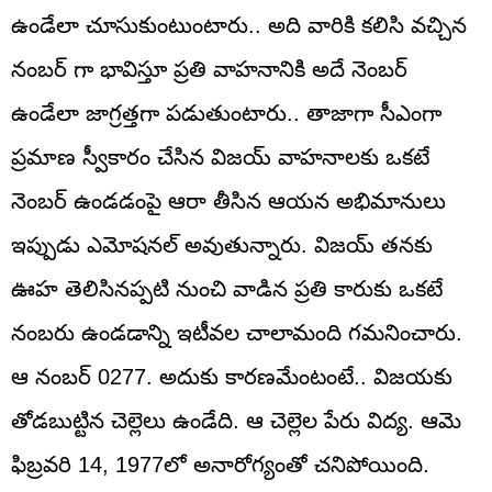
ఉండేలా చూసుకుంటుంటారు.. అది వారికి కలిసి వచ్చిన
నంబర్ గా భావిస్తూ ప్రతి వాహనానికి అదే నెంబర్
ఉండేలా జాగ్రత్తగా పడుతుంటారు.. తాజాగా సీఎంగా
ప్రమాణ స్వీకారం చేసిన విజయ్‌ వాహనాలకు ఒకటే
నెంబర్ ఉండడంపై ఆరా తీసిన ఆయన అభిమానులు
ఇప్పుడు ఎమోషనల్ అవుతున్నారు. విజయ్ తనకు
ఊహ తెలిసినప్పటి నుంచి వాడిన ప్రతి కారుకు ఒకటే
నంబరు ఉండడాన్ని ఇటీవల చాలామంది గమనించారు.
ఆ నంబర్ 0277. అదుకు కారణమేంటంటే.. విజయకు
తోడబుట్టిన చెల్లెలు ఉండేది. ఆ చెల్లెల పేరు విద్య. ఆమె
ఫిబ్రవరి 14, 1977లో అనారోగ్యంతో చనిపోయింది.