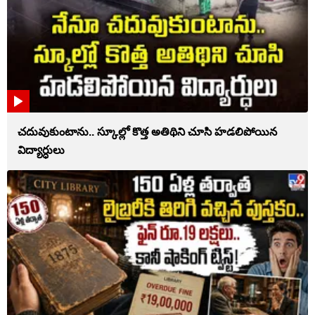
చదువుకుంటాను.. స్కూల్లో కొత్త అతిథిని చూసి హడలిపోయిన
విద్యార్ధులు