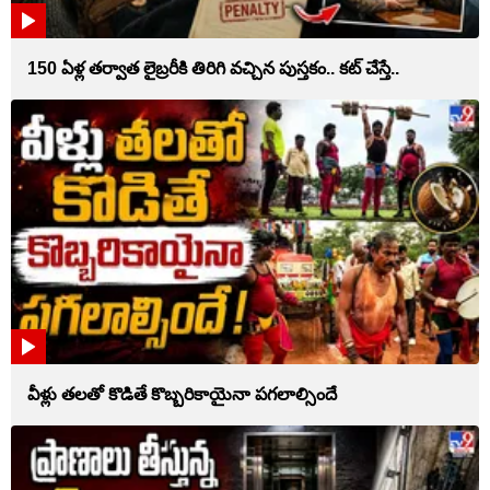
150 ఏళ్ల తర్వాత లైబ్రరీకి తిరిగి వచ్చిన పుస్తకం.. కట్ చేస్తే..
వీళ్లు తలతో కొడితే కొబ్బరికాయైనా పగలాల్సిందే