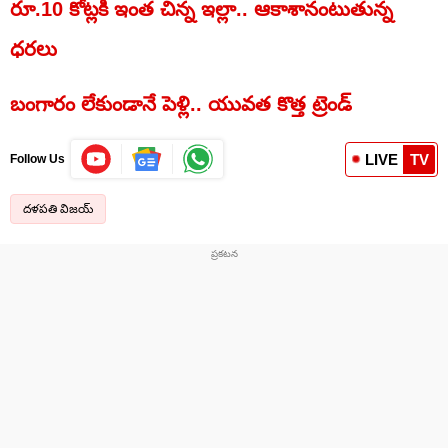
రూ.10 కోట్లకి ఇంత చిన్న ఇల్లా.. ఆకాశానంటుతున్న
ధరలు
బంగారం లేకుండానే పెళ్లి.. యువత కొత్త ట్రెండ్‌
LIVE
TV
Follow Us
దళపతి విజయ్