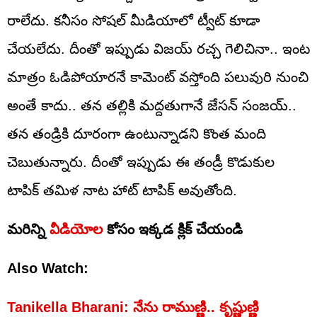
రాలేదు. కనీసం సోషల్ మీడియాలో ట్వీట్ కూడా
చేయలేదు. దీంతో ఇప్పుడు విజయ్‌ రచ్చ గెలిచినా.. ఇంట
మాత్రం ఓడిపోయారనే కామెంట్ వస్తోంది పలువురి నుంచి
అంతే కాదు.. తన తల్లికి మద్దతుగానే జేసన్ సంజయ్‌..
తన తండ్రికి దూరంగా ఉంటున్నాడని కొంత మంది
చెబుతున్నారు. దీంతో ఇప్పుడు ఈ తండ్రీ కొడుకుల
టాపిక్ తమిళ నాట హాట్ టాపిక్ అవుతోంది.
మరిన్ని
వీడియోల
కోసం ఇక్కడ క్లిక్ చేయండి
Also Watch:
Tanikella Bharani: నేను రాముణ్ణి.. కృష్ణుణ్ణి