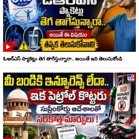
ఓఆర్‌ఎస్‌ ప్యాకెట్లు తెగ తాగేస్తున్నారా.. అయితే ఇది తెలుసుకోండి