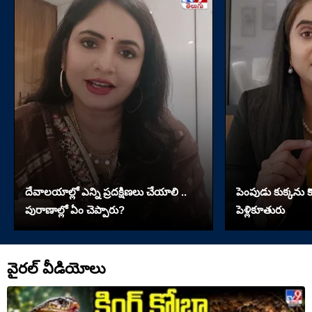
దేవాలయాల్లో ఎన్ని ప్రదక్షిణలు చేయాలి ..
పెంపుడు కుక్కను కొట
పురాణాల్లో ఏం చెప్పారు?
పెళ్లికూతురు
వైరల్ వీడియోలు