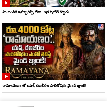
మీ బండికి ఇన్సూరెన్స్ లేదా.. ఇక పెట్రోల్ కొట్టరు..
రామాయణం లో యశ్, రణబీర్‌ల పారితోషికం మైండ్‌ బ్లాంకే!