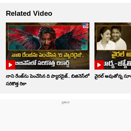
Related Video
నాని రేంజ్‌ను పెంచేసిన ది ప్యారడైజ్.. బిజినెస్‌లో
వైరల్ అవుతోన్న సూర
సరికొత్త రికా