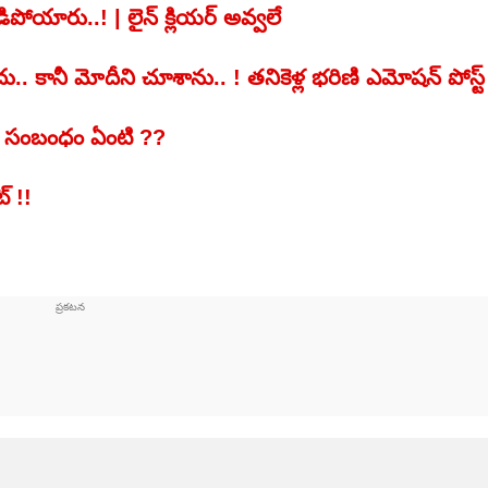
ోయారు..! | లైన్ క్లియర్ అవ్వలే
ు.. కానీ మోదీని చూశాను.. ! తనికెళ్ల భరిణి ఎమోషన్ పోస్ట్
‌కు సంబంధం ఏంటి ??
్ !!