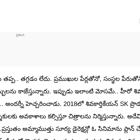
ప్ప.. తగ్గడం లేదు. ప్రముఖుల పేర్లతోనో, సంస్థల పేరుతో
ు కాజేస్తున్నారు. ఇప్పుడు ఇలాంటి మోసమే.. హీరో శివక
. అందర్నీ హెచ్చరించాడు. 2018లో శివకార్తికేయన్‌ SK ప్రొడక్
కులకు అవకాశాలు కల్సిస్తూ చిత్రాలను నిర్మిస్తున్నారు. అద
స్తుతం అమ్మాముత్తు సూర్య డైరెక్షన్లో ఓ సినిమాను ప్లాన్ చే