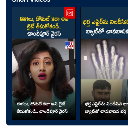
ఈగలు, దోమలే కదా అని లైట్
భర్త ఎఫైర్‌ను నిలదీసిన భార
తీసుకోకండి.. చాందీపూర్ వైరస్
బ్యాట్‌తో చావబాదిన భర్త