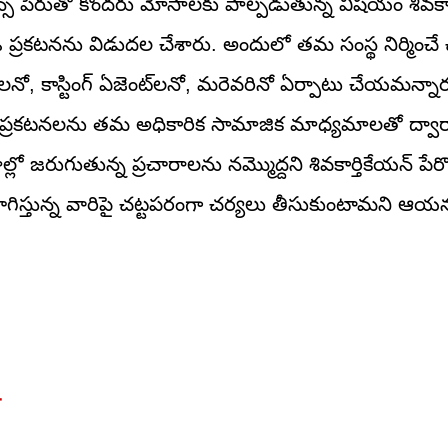
షన్స్‌ పేరుతో కొందరు మోసాలకు పాల్పడుతున్న విషయం శివకార్
ఓ ప్రకటనను విడుదల చేశారు. అందులో తమ సంస్థ నిర్మించే చ
, కాస్టింగ్‌ ఏజెంట్‌లనో, మరెవరినో ఏర్పాటు చేయమన్నారు
కూడిన ప్రకటనలను తమ అధికారిక సామాజిక మాధ్యమాలతో ద్వార
ో జరుగుతున్న ప్రచారాలను నమ్మొద్దని శివకార్తికేయన్‌ పేర్క
ఉపయోగిస్తున్న వారిపై చట్టపరంగా చర్యలు తీసుకుంటామని ఆయ