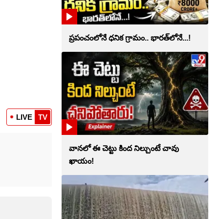
ప్రపంచంలోనే ధనిక గ్రామం.. భారత్‌లోనే...!
LIVE
TV
వానలో ఈ చెట్టు కింద నిల్చుంటే చావు
ఖాయం!