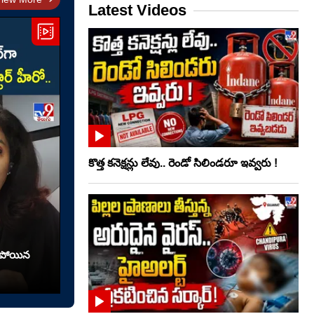
Latest Videos
కొత్త కనెక్షన్లు లేవు.. రెండో సిలిండరూ ఇవ్వరు !
రిపోయిన