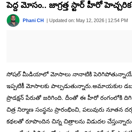
పెద్ద మోసం.. జాగ్రత్త స్టార్ హీరో హెచ్చరిక
seconds
of
1
minute,
Phani CH
|
Updated on:
May 12, 2026 | 12:54 PM
26
seconds
Volume
0%
సోషల్ మీడియాలో మోసాలు నానాటికి పెరిగిపోతున్నాయే త
ఇప్పటికీ మోసాలకు పాల్పడుతున్నారు.అమాయకుల డబ్బులన
ప్రొడక్షన్ పేరుతో జరిగింది. దీంతో ఈ హీరో రంగంలోకి దిగి.
చిత్ర నిర్మాణ సంస్థను ప్రారంభించి, పలువురు నూతన దర్శ
కథలతో రూపొందిన చిన్న చిత్రాలను విడుదల చేస్తున్నారు.ప్ర