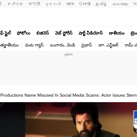
ी 
ಕನ್ನಡ
मराठी
ગુજરાતી
বাংলা
ਪੰਜਾਬੀ
தமிழ்
മലയാളം
म
ఫ్ స్టైల్
ఫోటోలు
బిజినెస్
వెబ్ స్టోరీస్
షార్ట్ వీడియోస్
జాతీయం
ట్రె
తర్జాతీయం
వంట గ్యాస్
బంగారం, వెండి
ప్రభాస్
జూ. ఎన్టీఆర్
రామ్ చ‌
Productions Name Misused In Social Media Scams: Actor Issues Stern