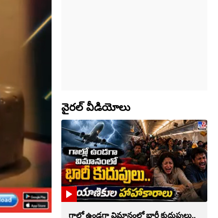
వైరల్ వీడియోలు
గాల్లో ఉండగా విమానంలో భారీ కుదుపులు..