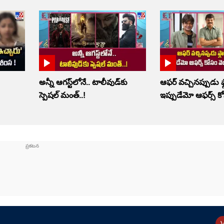
అన్నీ ఆగస్ట్‌లోనే.. టాలీవుడ్‌కు
ఆఫర్ వచ్చినప్పుడు ఫ్
స్పెషల్ మంత్..!
ఇప్పుడేమో ఆఫర్స్ కో