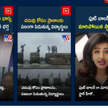
్య..
చదువు కోసం ప్రాణాలను..
ఫుట్ బాలర్ గా మా
పణంగా పెడుతున్న విద్యార్థులు
స్టార్ హీరో..