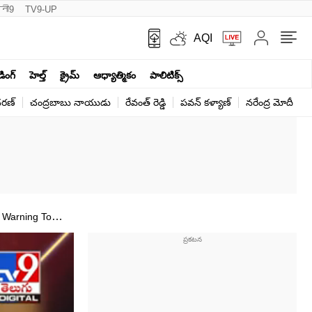
नी9
TV9-UP
AQI
ండింగ్
హెల్త్‌
క్రైమ్
ఆధ్యాత్మికం
పాలిటిక్స్‌
ర‌ణ్‌
చంద్రబాబు నాయుడు
రేవంత్ రెడ్డి
పవన్ కళ్యాణ్
నరేంద్ర మోదీ
క
 Warning To