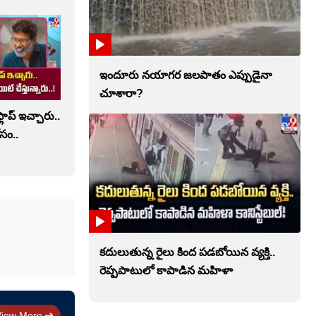
ఇందూరు నయాగర జలపాతం ఎప్పుడైనా
చూశారా?
లాప్ ఇచ్చారు..
సం..
కదులుతున్న రైలు కింద పడబోయిన వ్యక్తి..
రెప్పపాటులో కాపాడిన మహిళా
View More