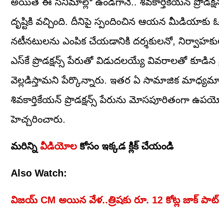
అయితే ఈ సినిమాల్లో ఉండగానే.. శివకార్తికేయన్‌ ప్రొడక్
దృష్టికి వచ్చింది. దీనిపై స్పందించిన ఆయన మీడియాకు 
నటీనటులను ఎంపిక చేయడానికి దర్శకులనో, నిర్వాహకులనో
ఎస్‌కే ప్రొడక్షన్స్‌ పేరుతో విడుదలయ్యే వివరాలతో 
వెల్లడిస్తామని పేర్కొన్నారు. ఇతర ఏ సామాజిక మాధ్యమాల్ల
శివకార్తికేయన్‌ ప్రొడక్షన్స్‌ పేరును మోసపూరితంగా 
హెచ్చరించారు.
మరిన్ని
వీడియోల
కోసం ఇక్కడ క్లిక్ చేయండి
Also Watch:
విజయ్‌ CM అయిన వేళ..త్రిషకు రూ. 12 కోట్ల జాక్ పాట్