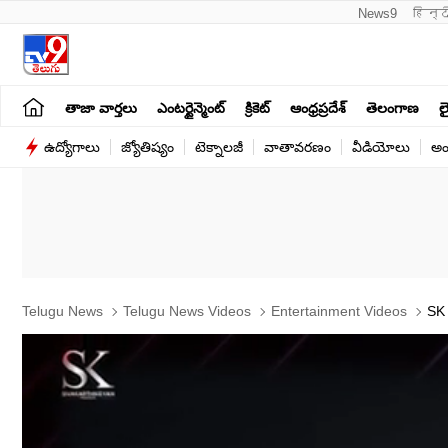
News9
हिन्द
తాజా వార్తలు
ఎంటర్టైన్మెంట్
క్రికెట్
ఆంధ్రప్రదేశ్
తెలంగాణ
లై
ఉద్యోగాలు
జ్యోతిష్యం
టెక్నాలజీ
వాతావరణం
వీడియోలు
అం
Telugu News
Telugu News Videos
Entertainment Videos
SK 
Public Video