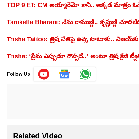
TOP 9 ET: CM అయ్యారేమో కానీ.. అక్కడ మాత్రం ఓడిప
Tanikella Bharani: నేను రాముణ్ణి.. కృష్ణుణ్ణి చూడలేద
Trisha Tattoo: త్రిష చేతిపై ఉన్న టాటూకు.. విజయ్
Trisha: ‘ప్రేమ ఎప్పుడూ గొప్పదే..’ అంటూ త్రిష క్రేజీ ట్వీట
Follow Us
Related Video