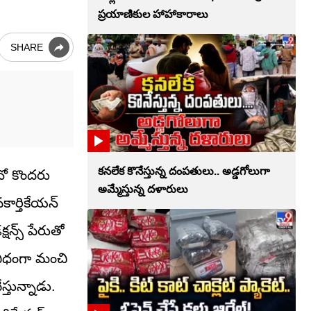
ప్రయాణికుల హాహాకారాలు
SHARE
కనలేక కొనేస్తున్న దంపతులు.. అడ్డగోలుగా
నో కొందరు
అమ్మేస్తున్న దళారులు
ార్తికేయన్
షన్స్‌ పేరుతో
ేవిధంగా మంచి
స్తున్నాడు.