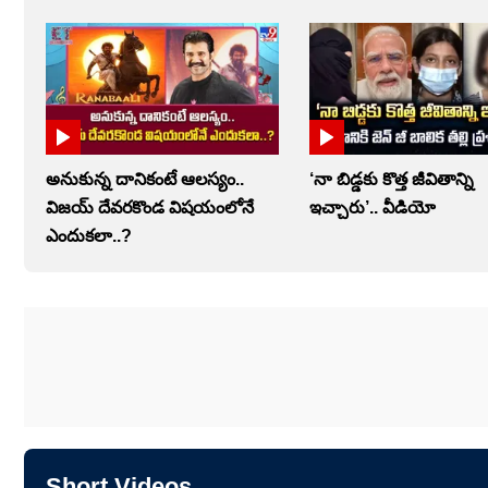
అనుకున్న దానికంటే ఆలస్యం..
‘నా బిడ్డకు కొత్త జీవితాన్ని
విజయ్ దేవరకొండ విషయంలోనే
ఇచ్చారు’.. వీడియో
ఎందుకలా..?
Short Videos