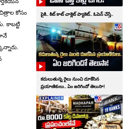
తికేయన్‌
ిత్రాల కోసం
పైకి.. కిట్‌ కాట్‌ చాక్లెట్ ప్యాకెట్‌.. ఓపెన్‌ చేస్తే..
. కాబట్టి
ానే
ొన్నారు.
న
కదులుతున్న రైలు నుంచి దూకేసిన
ప్రయాణికులు.. ఏం జరిగిందో తెలుసా!