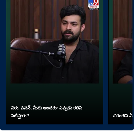
చిరు, పవన్, మీరు అందరూ ఎప్పడు కలిసి
నటిస్తారు?
చిరంజీవి ఏ 