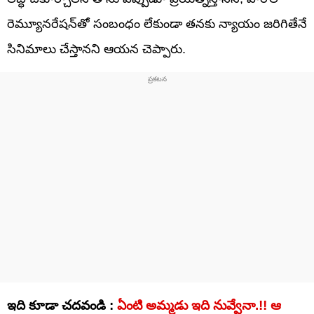
రెమ్యూనరేషన్‌తో సంబంధం లేకుండా తనకు న్యాయం జరిగితేనే
సినిమాలు చేస్తానని ఆయన చెప్పారు.
ఇది కూడా చదవండి :
ఏంటి అమ్మడు ఇది నువ్వేనా.!! ఆ