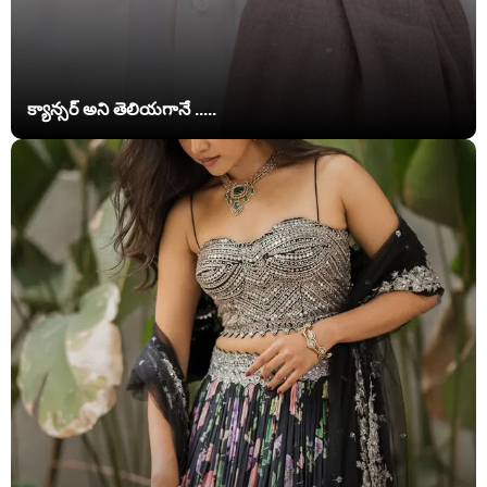
క్యాన్సర్ అని తెలియగానే .....