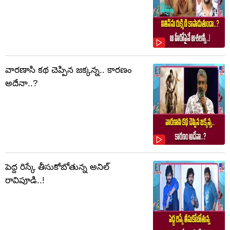
వారణాసి కథ చెప్పిన జక్కన్న.. కారణం
అదేనా..?
పెద్ద రిస్కే తీసుకోబోతున్న అనిల్
రావిపూడి..!