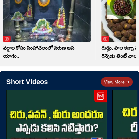
వర్షాల కోసం సింహాచలంలో వరుణ జప
గుడ్లు, పాల కన్నా మ
యాగం..
గిన్నెడు తింటే చాలు
Short Videos
View More