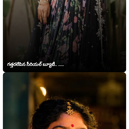
గత్తరలేపిన సీరియల్ బ్యూటీ.. .....