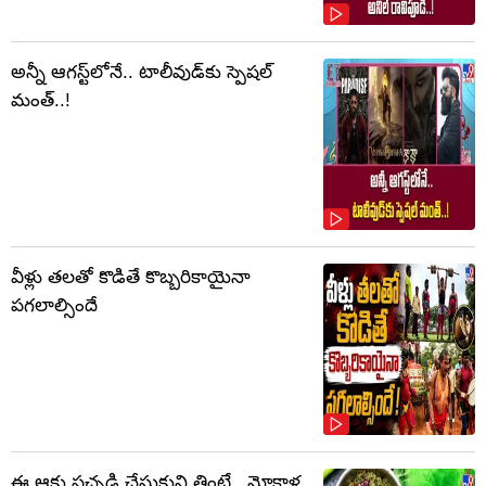
అన్నీ ఆగస్ట్‌లోనే.. టాలీవుడ్‌కు స్పెషల్
మంత్..!
వీళ్లు తలతో కొడితే కొబ్బరికాయైనా
పగలాల్సిందే
ఈ ఆకు పచ్చడి చేసుకుని తింటే.. మోకాళ్ల