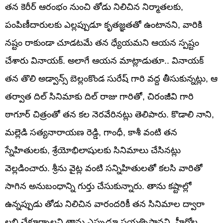
తన కెరీర్ ఆరంభం నుంచి తోడు నిలిచిన నిర్మాతలకు,
పంపిణీదారులకు ఎల్లప్పుడూ కృతజ్ఞతతో ఉంటానని, వారికి
నష్టం రాకుండా చూడటమే తన ధ్యేయమని ఆయన స్పష్టం
చేశారు వినాయక్. అలాగే ఆయన మాట్లాడుతూ.. వినాయక్
తన తొలి అడ్వాన్స్ బెల్లంకొండ సురేష్ గారి వద్ద తీసుకున్నట్లు, ఆ
తర్వాత దిల్ సినిమాకు దిల్ రాజు గారితో, చిరంజీవి గారి
ఠాగూర్ చిత్రంతో తన కల నెరవేరినట్లు తెలిపారు. కొడాలి నాని,
మల్లెడి సత్యనారాయణ రెడ్డి, గాంధీ, కాశీ వంటి తన
స్నేహితులకు, శ్రేయోభిలాషులకు సినిమాలు చేసినట్లు
వెల్లడించారు. శ్రీను వైట్ల వంటి సన్నిహితులతో కలసి వారితో
సాగిన అనుబంధాన్ని గుర్తు చేసుకున్నారు. తాను కష్టాల్లో
ఉన్నప్పుడు తోడు నిలిచిన వారందరికీ తన సినిమాల ద్వారా
లబ్ధి చేకూర్చాలని తాను ఎప్పుడూ ప్రయత్నిస్తానని, హీరోల