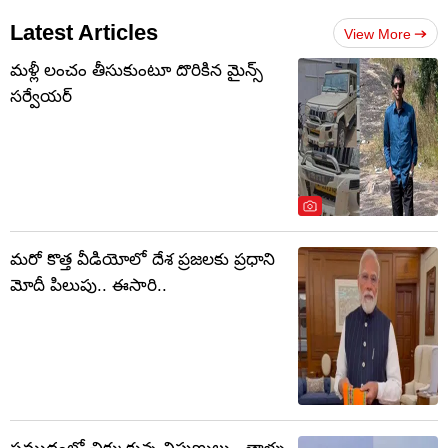
Latest Articles
View More
మళ్లీ లంచం తీసుకుంటూ దొరికిన మైన్స్
సర్వేయర్
మరో కొత్త వీడియోలో దేశ ప్రజలకు ప్రధాని
మోదీ పిలుపు.. ఈసారి..