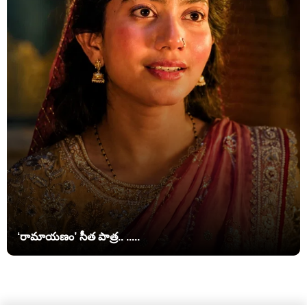
‘రామాయణం’ సీత పాత్ర.. .....