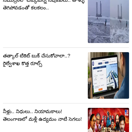
సముద్రంలో చిక్కుకున్న నిపుణులు.. తాళ్ళు
తెగిపోవడంతో కలకలం..
తత్కాల్ టికెట్ బుక్ చేసుకోవాలా..?
రైల్వేశాఖ కొత్త రూల్స్
నీళ్లు.. నిధులు.. నియామకాలు!
తెలంగాణలో మళ్లీ ఉద్యమం నాటి సెగలు!