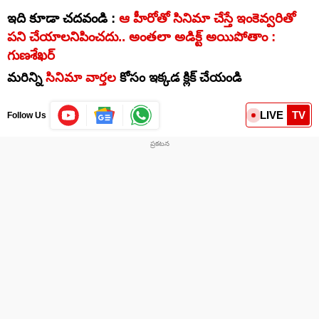
ఇది కూడా చదవండి :
ఆ హీరోతో సినిమా చేస్తే ఇంకెవ్వరితో
పని చేయాలనిపించదు.. అంతలా అడిక్ట్ అయిపోతాం :
గుణశేఖర్
మరిన్ని
సినిమా వార్తల
కోసం ఇక్కడ క్లిక్ చేయండి
LIVE
TV
Follow Us