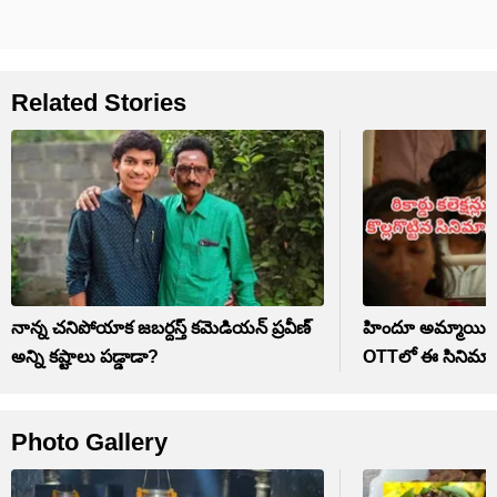
Related Stories
నాన్న చనిపోయాక జబర్దస్త్ కమెడియన్ ప్రవీణ్
హిందూ అమ్మాయి, ము
అన్ని కష్టాలు పడ్డాడా?
OTTలో ఈ సినిమా
Photo Gallery