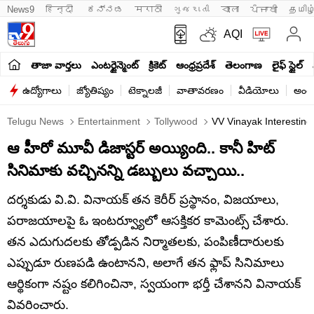
News9
हिन्दी 
ಕನ್ನಡ
मराठी
ગુજરાતી
বাংলা
ਪੰਜਾਬੀ
தமிழ
AQI
తాజా వార్తలు
ఎంటర్టైన్మెంట్
క్రికెట్
ఆంధ్రప్రదేశ్
తెలంగాణ
లైఫ్ స్టైల్
ఉద్యోగాలు
జ్యోతిష్యం
టెక్నాలజీ
వాతావరణం
వీడియోలు
అంతర
Telugu News
Entertainment
Tollywood
VV Vinayak Interestin
ఆ హీరో మూవీ డిజాస్టర్ అయ్యింది.. కానీ హిట్
సినిమాకు వచ్చినన్ని డబ్బులు వచ్చాయి..
దర్శకుడు వి.వి. వినాయక్ తన కెరీర్ ప్రస్థానం, విజయాలు,
పరాజయాలపై ఓ ఇంటర్వ్యూలో ఆసక్తికర కామెంట్స్ చేశారు.
తన ఎదుగుదలకు తోడ్పడిన నిర్మాతలకు, పంపిణీదారులకు
ఎప్పుడూ రుణపడి ఉంటానని, అలాగే తన ఫ్లాప్ సినిమాలు
ఆర్థికంగా నష్టం కలిగించినా, స్వయంగా భర్తీ చేశానని వినాయక్
వివరించారు.