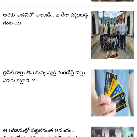
అరకు అడవిలో అలజడి.. భారీగా పట్టుబడ్డ
గంజాయి
క్రెడిట్ కార్డు తీసుకున్న వ్యక్తి మరణిస్తే బిల్లు
ఎవరు కట్టాలి..?
ఆ గిరిజనుల్లో పట్టలేనంత ఆనందం..