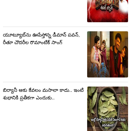
యూట్యూబ్‌ను ఊపేస్తోన్న డీమాన్ పవన్,
రీతూ చౌదరీల రొమాంటిక్ సాంగ్
బిర్యానీ ఆకు కేవలం మసాలా కాదు.. ఇంటి
శుభానికి ప్రతీకగా ఎందుకు..