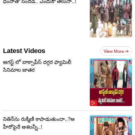
ధింసాతో సందడి.. ఎందుకో తెలుసా..!
Latest Videos
View More
ఆగస్ట్ లో బాక్సాఫీస్ దగ్గర ఫ్యామిలీ
సినిమాల జాతర
నితిన్‌ను రుక్మిణి కాపాడుతుందా..?ఆ
హీరోపైనే ఆశలన్నీ..!