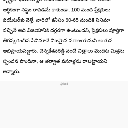
ఆర్థికంగా నష్టం రావడమే కాకుండా, 100 మంది ప్రేక్షకులు
థియేటర్‌కు వెళ్తే, వారిలో కనీసం 60-65 మందికి సినిమా
నచ్చితే అది విజయానికి దగ్గరగా ఉంటుందని, ప్రేక్షకులు పూర్తిగా
తిరస్కరించిన సినిమానే నిజమైన పరాజయమని ఆయన
అభిప్రాయపడ్డారు. చెన్నకేశవరెడ్డి వంటి చిత్రాలు మొదట మిశ్రమ
స్పందన పొందినా, ఆ తర్వాత వసూళ్లను రాబట్టాయని
అన్నారు.