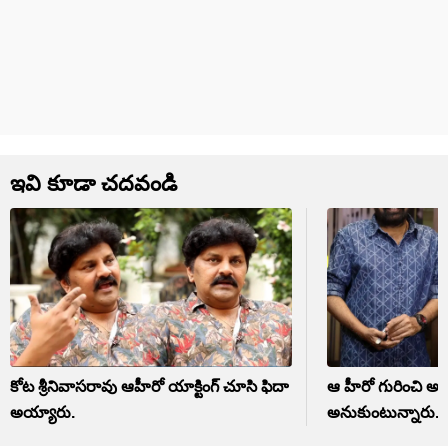
ఇవి కూడా చదవండి
కోట శ్రీనివాసరావు ఆహీరో యాక్టింగ్ చూసి ఫిదా
ఆ హీరో గురించి అ
అయ్యారు.
అనుకుంటున్నారు.. 