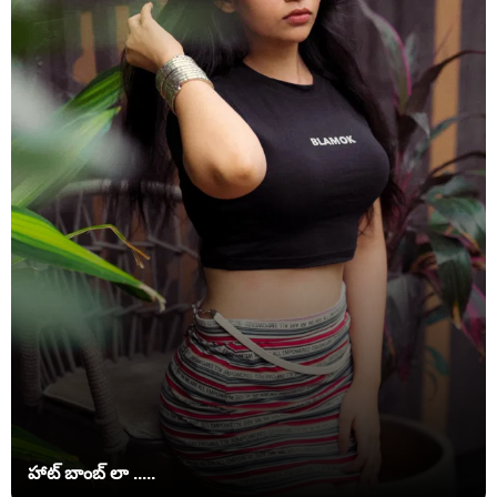
హాట్ బాంబ్ లా .....