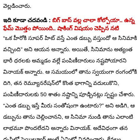
వెల్లడించారు.
ఇది కూడా చదవండి :
బిగ్ బాస్ వల్ల చాలా కోల్పోయా.. ఉన్న
ఫేమ్ మొత్తం పోయింది.. షాకింగ్ విషయం చెప్పిన నటి
“ఒక హీరోకి సూపర్ హిట్ వస్తే ఎంత డబ్బు వస్తుందో ఆ సినిమాకి
వచ్చింది” అని ఆయన అన్నారు. అయితే, సినిమాను అత్యంత
భారీ ధరలకు అమ్మడం వల్లే పంపిణీదారులు నష్టపోయారని
వినాయక్ అన్నారు. ఆ సమయంలో తాను స్వయంగా రంగంలోకి
దిగి, తన రెమ్యూనరేషన్‌లో కొంత భాగాన్ని వదులుకొని,
పంపిణీదారులకు 50 శాతం నష్టాన్ని పూడ్చినట్లు స్పష్టం చేశారు.
“ఎంత డబ్బు ఇస్తే మీరు సంతోషంగా ఉంటారు?” అని అడిగి, ఆ
డబ్బును తాను చెల్లించానని, ఆ సినిమా నుండి తాను ఎలాంటి
లాభమూ పొందలేదని అన్నారు వినాయక్. అదేవిధంగా తన
దృష్టిలో ఫెయిల్యూర్ అంటే ఏమిటో వివరించారు. కేవలం