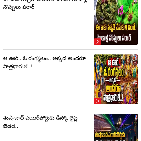
నొప్పులు పరార్‌
ఆ ఊరే.. ఓ రంగస్థలం.. అక్కడ అందరూ
పాత్రధారులే..!
శంషాబాద్ ఎయిర్‌పోర్టుకు డిస్కో లైట్ల
బెడద..