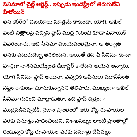
సినిమాలో చైల్డ్ ఆర్టిస్ట్.. ఇప్పుడు ఇండస్ట్రీలో తిరుగులేని
హీరోయిన్
తన కెరీర్‌లో విజయాలు మాత్రమే కాకుండా, యోగి, అఖిల్
వంటి చిత్రాలపై వచ్చిన ఫ్లాప్ ముద్ర గురించి కూడా వినాయక్
వివరించారు. ఆది సినిమా విజయవంతమైనా, ఆ తర్వాత
తనకు ఎదురుదెబ్బ తగిలిందని, అయితే తన ఏ సినిమా కూడా
పూర్తిగా నాశనమయ్యేంత డిజాస్టర్ కాలేదని ఆయన అన్నారు.
యోగి సినిమా ఫ్లాప్ అయినా, ఎవ్వరికీ ఆఫీసులు మూసేసేంత
నష్టం రాకుండా చూసుకున్నానని తెలిపారు. ముఖ్యంగా అఖిల్
సినిమా గురించి మాట్లాడుతూ, ఇది ఫ్లాప్ చిత్రంగా
ముద్రపడినప్పటికీ, నైజాం ప్రాంతంలో ఆరు కోట్ల రూపాయల
వరకు వసూళ్లు సాధించిందని, విశాఖపట్నం లాంటి ప్రాంతాల్లో
రెండున్నర కోట్ల రూపాయల వరకు వసూళ్లు చేసినట్లు