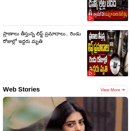
ప్రాణాలు తీస్తున్న లిఫ్ట్‌ ప్రమాదాలు.. రెండు
రోజుల్లో ఇద్దరు మృతి
Web Stories
View More