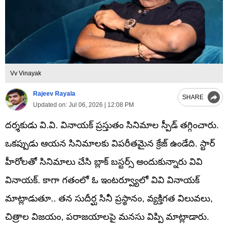
Vv Vinayak
Rajeev Rayala
SHARE
Updated on:
Jul 06, 2026 | 12:08 PM
దర్శకుడు వి.వి. వినాయక్ ప్రస్తుతం సినిమాల స్పీడ్ తగ్గించారు.
ఒకప్పుడు ఆయన సినిమాలకు విపరీతమైన క్రేజ్ ఉండేది. స్టార్
హీరోలతో సినిమాలు చేసి బ్లాక్ బస్టర్స్ అందుకున్నారు వివి
వినాయక్. కాగా గతంలో ఓ ఇంటర్వ్యూలో వివి వినాయక్
మాట్లాడుతూ.. తన సుదీర్ఘ సినీ ప్రస్థానం, వ్యక్తిగత విలువలు,
చిత్రాల విజయం, పరాజయాలపై మనసు విప్పి మాట్లాడారు.