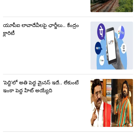
యూపీఐ లావాదేవీలపై ఛార్జీలు.. కేంద్రం
క్లారిటీ
'పెద్ది'లో అతి పెద్ద మైనస్ ఇదే.. లేకుంటే
ఇంకా పెద్ద హిట్ అయ్యేది