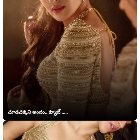
చూడచక్కని అందం.. క్యూట్ .....