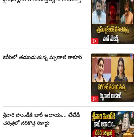
కెరీర్‌లో తడబడుతున్న మృణాల్ ఠాకూర్
శ్రీవారి హుండీకి భారీ ఆదాయం.. టీటీడీ
చరిత్రలో సరికొత్త రికార్డు