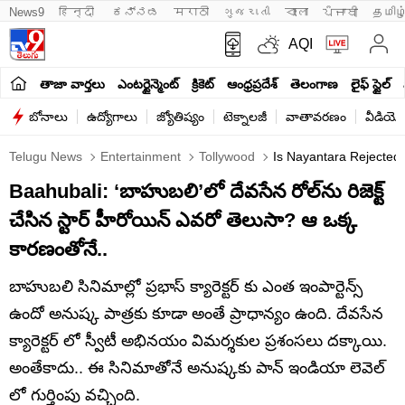
News9
हिन्दी 
ಕನ್ನಡ
मराठी
ગુજરાતી
বাংলা
ਪੰਜਾਬੀ
தமிழ
AQI
తాజా వార్తలు
ఎంటర్టైన్మెంట్
క్రికెట్
ఆంధ్రప్రదేశ్
తెలంగాణ
లైఫ్ స్టైల్
బోనాలు
ఉద్యోగాలు
జ్యోతిష్యం
టెక్నాలజీ
వాతావరణం
వీడియో
Telugu News
Entertainment
Tollywood
Is Nayantara Rejected 
Baahubali: ‘బాహుబలి’లో దేవసేన రోల్‌ను రిజెక్ట్
చేసిన స్టార్ హీరోయిన్ ఎవరో తెలుసా? ఆ ఒక్క
కారణంతోనే..
బాహుబలి సినిమాల్లో ప్రభాస్ క్యారెక్టర్ కు ఎంత ఇంపార్టెన్స్
ఉందో అనుష్క పాత్రకు కూడా అంతే ప్రాధాన్యం ఉంది. దేవసేన
క్యారెక్టర్ లో స్వీటీ అభినయం విమర్శకుల ప్రశంసలు దక్కాయి.
అంతేకాదు.. ఈ సినిమాతోనే అనుష్కకు పాన్ ఇండియా లెవెల్
లో గుర్తింపు వచ్చింది.