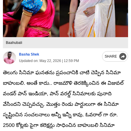
Baahubali
Basha Shek
SHARE
Updated on:
May 22, 2026 | 12:59 PM
తెలుగు సినిమా ఘనతను ప్రపంచానికి చాటి చెప్పిన సినిమా
బాహుబలి. అంతే కాదు.. రాజమౌళి తెరకెక్కించిన ఈ విజువల్
వండర్ పాన్ ఇండియా, పాన్ వరల్డ్ సినిమాలకు పునాది
వేసిందని చెప్పవచ్చు. మొత్తం రెండు పార్టులుగా ఈ సినిమా
సృష్టించిన సంచలనాలు అన్నీ ఇన్నీ కావు. ఓవరాల్ గా రూ.
2500 కోట్లకు పైగా కలెక్షన్లు సాధించిన బాహుబలి సినిమా