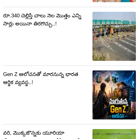
రూ.340 చెల్లిస్తే చాలు నెల మొత్తం ఎన్ని
సార్లు అయినా తిరగొచ్చు..!
Gen Z ఆలోచనతో మారనున్న భారత
ఆర్థిక వ్యవస్థ..!
వరి, మొక్కజొన్నకు యూరియా