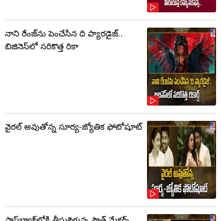
నాని రేంజ్‌ను పెంచేసిన ది ప్యారడైజ్..
బిజినెస్‌లో సరికొత్త రికా
వైరల్ అవుతోన్న సూర్య-జ్యోతిక ఫోటోషూట్
ఫ్లాష్‌బ్యాక్‌లోకి తీసుకెళ్తున్న సౌత్‌ మేకర్స్‌