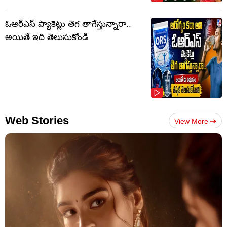
ఓఆర్‌ఎస్‌ ప్యాకెట్లు తెగ తాగేస్తున్నారా..
అయితే ఇది తెలుసుకోండి
Web Stories
View More