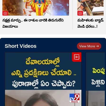
నక్షత్ర మార్పు.. ఈ రాశుల వారికి తిరుగులేని
మహిళలకు బ్యాడ్‌న్య
విజయాలు
వెండి ధరలు..!
Short Videos
View More