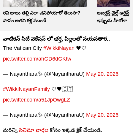
రవి బాబు తల్లి ఎలా చనిపోయారో తెలుసా?
జబర్దస్త్ ఛైల్డ్ ఆర్టిస
పాపం అతని కళ్ల ముందే..
ఇప్పుడు హీరోలా..
వాటికన్ సిటీ వెకేషన్ లో భర్త, పిల్లలతో నయనతార..
The Vatican City
#WikkiNayan
🖤🤍
pic.twitter.com/ahGD6dGKtw
— Nayanthara✨ (@NayantharaU)
May 20, 2026
#WikkiNayanFamily
🤍🖤🇮🇹
pic.twitter.com/a51JpOwgLZ
— Nayanthara✨ (@NayantharaU)
May 20, 2026
మరిన్ని
సినిమా వార్తల
కోసం ఇక్కడ క్లిక్ చేయండి.