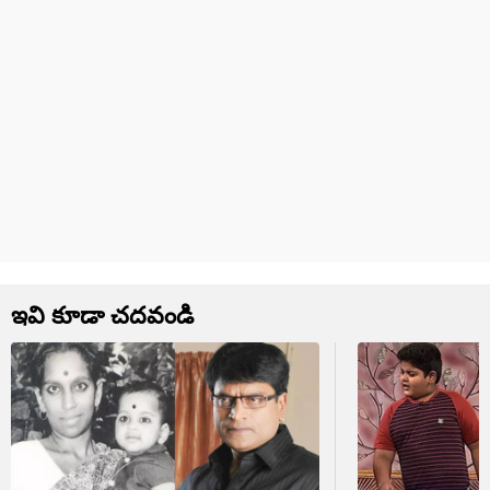
ఇవి కూడా చదవండి