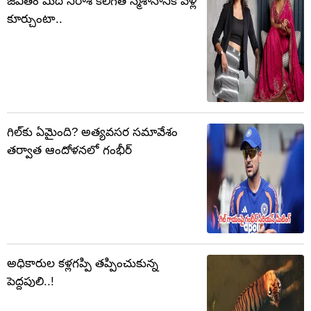
జీవితం మీద నిరాశ కలిగితే స్మశానానికి వెళ్లి
కూర్చుంటా..
గిల్‌కు ఏమైంది? అత్యవసర సమావేశం
తర్వాత ఆందోళనలో గంభీర్
అధికారుల కళ్లగప్పి తప్పించుకున్న
పెద్దపులి..!