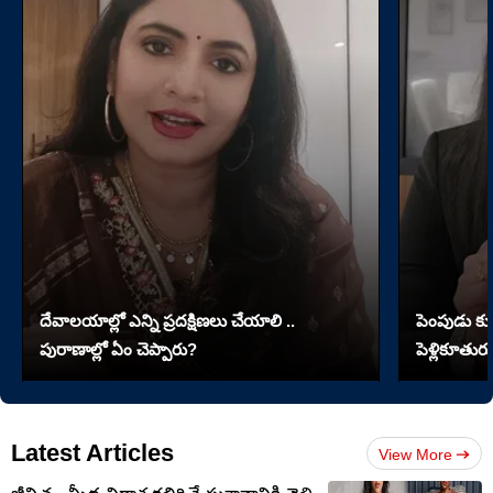
దేవాలయాల్లో ఎన్ని ప్రదక్షిణలు చేయాలి ..
పెంపుడు కుక్
పురాణాల్లో ఏం చెప్పారు?
పెళ్లికూతురు
Latest Articles
View More