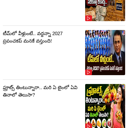
టీమ్‌లో వీళ్లుంటే.. వద్దన్నా 2027
ప్రపంచకప్‌ మనకే వస్తుంది!
ఫ్రూట్స్‌ తింటున్నారా.. మరి ఏ టైంలో ఏవి
తినాలో తెలుసా?