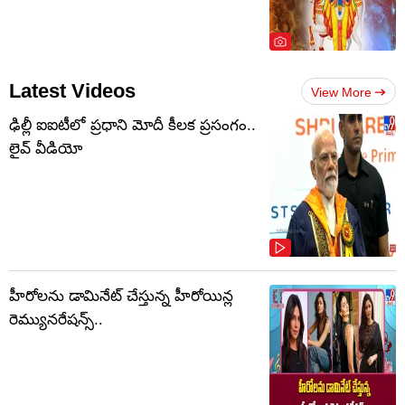
Latest Videos
View More
ఢిల్లీ ఐఐటీలో ప్రధాని మోదీ కీలక ప్రసంగం..
లైవ్ వీడియో
హీరోలను డామినేట్ చేస్తున్న హీరోయిన్ల
రెమ్యునరేషన్స్..