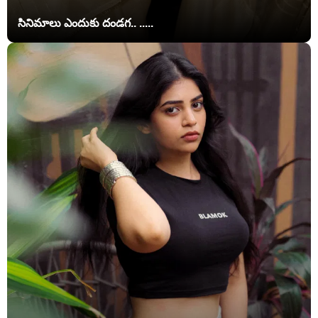
సినిమాలు ఎందుకు దండగ.. .....