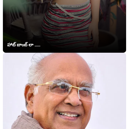
హాట్ బాంబ్ లా .....