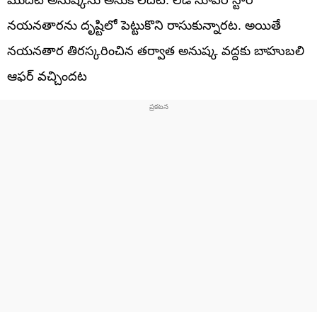
నయనతారను దృష్టిలో పెట్టుకొని రాసుకున్నారట. అయితే
నయనతార తిరస్కరించిన తర్వాత అనుష్క వద్దకు బాహుబలి
ఆఫర్ వచ్చిందట