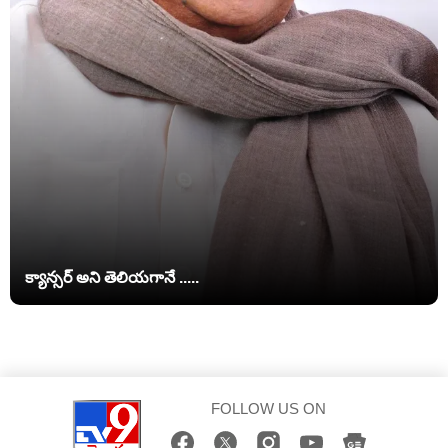
క్యాన్సర్ అని తెలియగానే .....
FOLLOW US ON