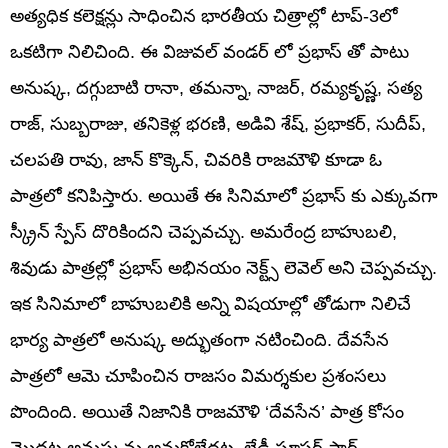
అత్యధిక కలెక్షన్లు సాధించిన భారతీయ చిత్రాల్లో టాప్-3లో
ఒకటిగా నిలిచింది. ఈ విజువల్ వండర్ లో ప్రభాస్ తో పాటు
అనుష్క, దగ్గుబాటి రానా, తమన్నా, నాజర్, రమ్యకృష్ణ, సత్య
రాజ్, సుబ్బరాజు, తనికెళ్ల భరణి, అడివి శేష్, ప్రభాకర్, సుదీప్,
చలపతి రావు, జాన్ కొక్కెన్, చివరికి రాజమౌళి కూడా ఓ
పాత్రలో కనిపిస్తారు. అయితే ఈ సినిమాలో ప్రభాస్ కు ఎక్కువగా
స్క్రీన్ స్పేస్ దొరికిందని చెప్పవచ్చు. అమరేంద్ర బాహుబలి,
శివుడు పాత్రల్లో ప్రభాస్ అభినయం నెక్ట్స్ లెవెల్ అని చెప్పవచ్చు.
ఇక సినిమాలో బాహుబలికి అన్ని విషయాల్లో తోడుగా నిలిచే
భార్య పాత్రలో అనుష్క అద్భుతంగా నటించింది. దేవసేన
పాత్రలో ఆమె చూపించిన రాజసం విమర్శకుల ప్రశంసలు
పొందింది. అయితే నిజానికి రాజమౌళి ‘దేవసేన’ పాత్ర కోసం
మొదట అనుష్కను అనుకోలేదట. లేడీ సూపర్ స్టార్