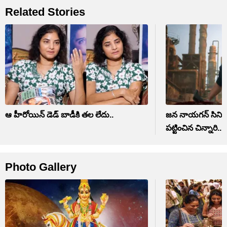
Related Stories
ఆ హీరోయిన్ డెడ్ బాడీకి తల లేదు..
జన నాయగన్ సినిమ
పట్టించిన చిన్నారి..
Photo Gallery