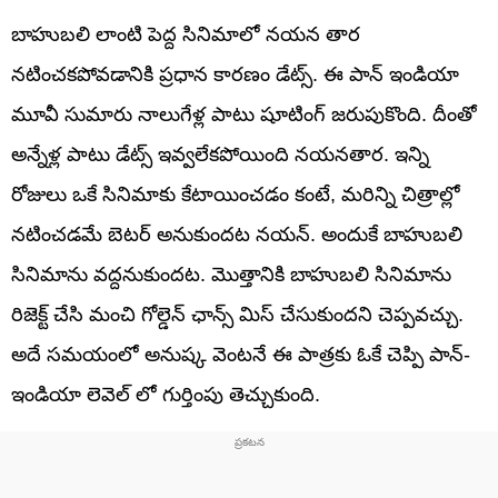
బాహుబలి లాంటి పెద్ద సినిమాలో నయన తార
నటించకపోవడానికి ప్రధాన కారణం డేట్స్. ఈ పాన్ ఇండియా
మూవీ సుమారు నాలుగేళ్ల పాటు షూటింగ్ జరుపుకొంది. దీంతో
అన్నేళ్ల పాటు డేట్స్ ఇవ్వలేకపోయింది నయనతార. ఇన్ని
రోజులు ఒకే సినిమాకు కేటాయించడం కంటే, మరిన్ని చిత్రాల్లో
నటించడమే బెటర్ అనుకుందట నయన్. అందుకే బాహుబలి
సినిమాను వద్దనుకుందట. మొత్తానికి బాహుబలి సినిమాను
రిజెక్ట్ చేసి మంచి గోల్డెన్ ఛాన్స్ మిస్ చేసుకుందని చెప్పవచ్చు.
అదే సమయంలో అనుష్క వెంటనే ఈ పాత్రకు ఓకే చెప్పి పాన్-
ఇండియా లెవెల్ లో గుర్తింపు తెచ్చుకుంది.