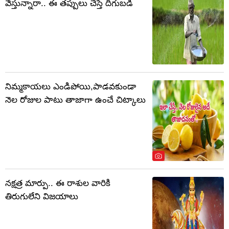
వేస్తున్నారా.. ఈ తప్పులు చేస్తే దిగుబడి
నిమ్మకాయలు ఎండిపోయి,పాడవకుండా
నెల రోజుల పాటు తాజాగా ఉంచే చిట్కాలు
నక్షత్ర మార్పు.. ఈ రాశుల వారికి
తిరుగులేని విజయాలు