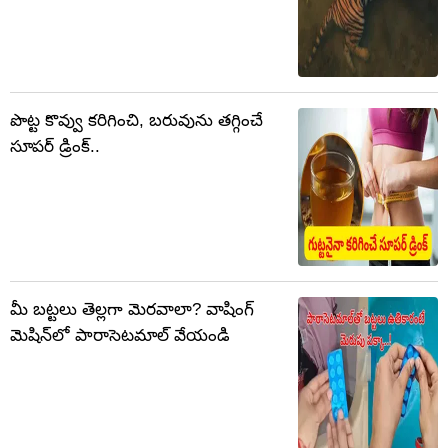
పొట్ట కొవ్వు కరిగించి, బరువును తగ్గించే
సూపర్ డ్రింక్..
మీ బట్టలు తెల్లగా మెరవాలా? వాషింగ్‌
మెషిన్‌లో పారాసెటమాల్‌ వేయండి