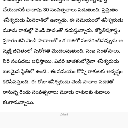
చేయడానికి దాదాపు 30 సంవత్సరాలు పడుతుంది. ప్రస్తుతం
శనీశ్వరుడు మీనరాశిలో ఉన్నాడు. ఈ సమయంలో శనీశ్వరుడు
మూడు రాశుల్లో వెండి పాదంతో నడుస్తున్నాడు. జ్యోతిషశాస్త్రం
ప్రకారం శని వెండి పాదాలతో ఒక రాశిలో సంచరించినప్పుడు ఆ
వ్యక్తి జీవితంలో పురోగతి మొదలవుతుంది. సుఖ సంతోషాలు,
సిరి సంపదలు లభిస్తాయి. ఎవరి జాతకంలోనైనా శనీశ్వరుడు
బలమైన స్థితిలో ఉంటే.. ఈ సమయం కొన్ని రాశులకు అదృష్టం
కలిసివస్తుంది. ఈ రోజు శనీశ్వరుడు వెండి పాదాల నడకతో
రానున్న రెండు సంవత్సరాలు మూడు రాశులకు శుభాలు
కలగానున్నాయి.