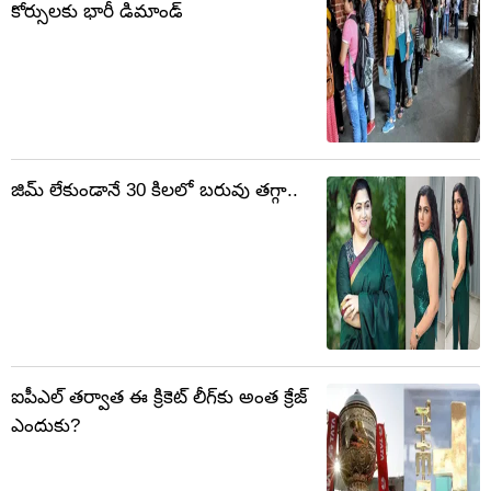
కోర్సులకు భారీ డిమాండ్
జిమ్ లేకుండానే 30 కిలలో బరువు తగ్గా..
ఐపీఎల్ తర్వాత ఈ క్రికెట్ లీగ్‌కు అంత క్రేజ్
ఎందుకు?