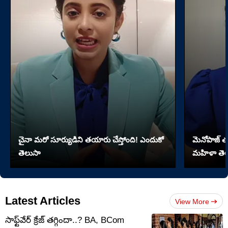
చైనా మరో సూర్యుడిని తయారు చేస్తోంది! ఎందుకో
మెనోపాజ్ త
తెలుసా
మహిళా తెల
Latest Articles
View More
సాఫ్ట్‌వేర్‌ క్రేజ్ తగ్గిందా..? BA, BCom