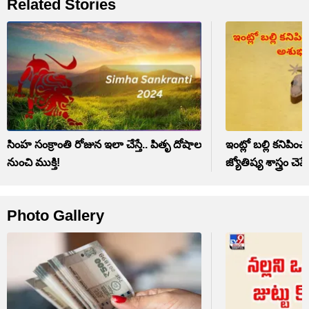
Related Stories
సింహ సంక్రాంతి రోజున ఇలా చేస్తే.. పితృ దోషాల
ఇంట్లో బల్లి కని
నుంచి ముక్తి!
జ్యోతిష్య శాస్త్రం చెప్ప
Photo Gallery