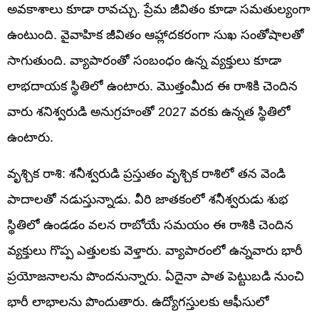
అవకాశాలు కూడా రావచ్చు. ప్రేమ జీవితం కూడా సమతుల్యంగా
ఉంటుంది. వైవాహిక జీవితం ఆహ్లాదకరంగా సుఖ సంతోషాలతో
సాగుతుంది. వ్యాపారంతో సంబంధం ఉన్న వ్యక్తులు కూడా
లాభదాయక స్థితిలో ఉంటారు. మొత్తంమీద ఈ రాశికి చెందిన
వారు శనిశ్వరుడి అనుగ్రహంతో 2027 వరకు ఉన్నత స్థితిలో
ఉంటారు.
వృశ్చిక రాశి: శనీశ్వరుడి ప్రస్తుతం వృశ్చిక రాశిలో తన వెండి
పాదాలతో నడుస్తున్నాడు. వీరి జాతకంలో శనీశ్వరుడు శుభ
స్థితిలో ఉండడం వలన రాబోయే సమయం ఈ రాశికి చెందిన
వ్యక్తులు గొప్ప ఎత్తులకు వెళ్తారు. వ్యాపారంలో ఉన్నవారు భారీ
ప్రయోజనాలను పొందనున్నారు. ఏదైనా పాత పెట్టుబడి నుంచి
భారీ లాభాలను పొందుతారు. ఉద్యోగస్తులకు ఆఫీసులో