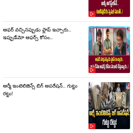
ఆఫర్ వచ్చినప్పుడు ఫ్లాప్ ఇచ్చారు..
ఇప్పుడేమో ఆఫర్స్ కోసం..
ఆర్మీ ఇంటెలిజెన్స్ బిగ్ ఆపరేషన్.. గుట్టు
రట్టు!