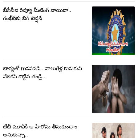
బీసీసీఐ రివ్యూ మీటింగ్ వాయిదా..
గంభీర్‌కు బిగ్ టెన్షన్
భార్యతో గొడవపడి.. నాలుగేళ్ల కొడుకుని
నేలకేసి కొట్టిన తండ్రి..
బేబీ మూవీకి ఆ హీరోను తీసుకుందాం
అనుకున్నా..