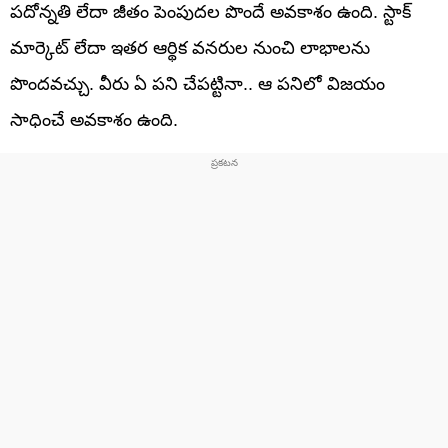
పదోన్నతి లేదా జీతం పెంపుదల పొందే అవకాశం ఉంది. స్టాక్
మార్కెట్ లేదా ఇతర ఆర్థిక వనరుల నుంచి లాభాలను
పొందవచ్చు. వీరు ఏ పని చేపట్టినా.. ఆ పనిలో విజయం
సాధించే అవకాశం ఉంది.