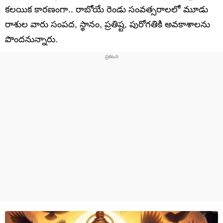
కలయిక కారణంగా.. రాబోయే రెండు సంవత్సరాలలో మూడు
రాశుల వారు సంపద, స్థానం, ప్రతిష్ట, పురోగతికి అవకాశాలను
పొందనున్నారు.