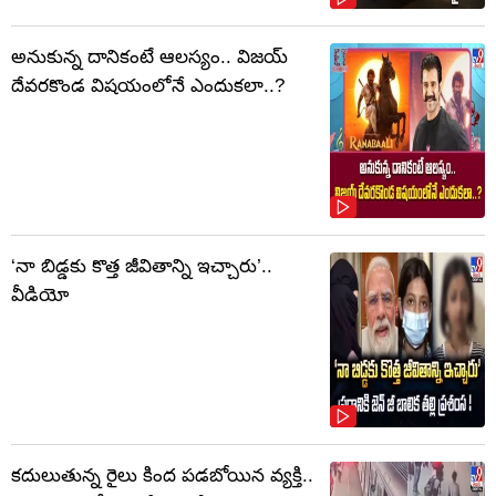
అనుకున్న దానికంటే ఆలస్యం.. విజయ్
దేవరకొండ విషయంలోనే ఎందుకలా..?
‘నా బిడ్డకు కొత్త జీవితాన్ని ఇచ్చారు’..
వీడియో
కదులుతున్న రైలు కింద పడబోయిన వ్యక్తి..