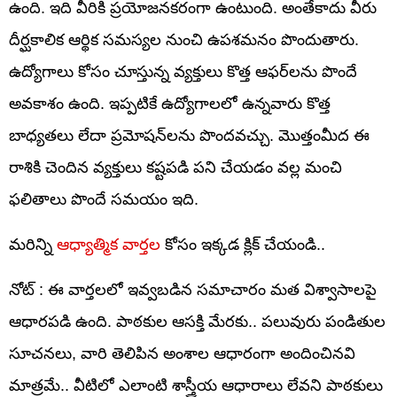
ఉంది. ఇది వీరికి ప్రయోజనకరంగా ఉంటుంది. అంతేకాదు వీరు
దీర్ఘకాలిక ఆర్థిక సమస్యల నుంచి ఉపశమనం పొందుతారు.
ఉద్యోగాలు కోసం చూస్తున్న వ్యక్తులు కొత్త ఆఫర్‌లను పొందే
అవకాశం ఉంది. ఇప్పటికే ఉద్యోగాలలో ఉన్నవారు కొత్త
బాధ్యతలు లేదా ప్రమోషన్‌లను పొందవచ్చు. మొత్తంమీద ఈ
రాశికి చెందిన వ్యక్తులు కష్టపడి పని చేయడం వల్ల మంచి
ఫలితాలు పొందే సమయం ఇది.
మరిన్ని
ఆధ్యాత్మిక వార్తల
కోసం ఇక్కడ క్లిక్ చేయండి..
నోట్ : ఈ వార్తలలో ఇవ్వబడిన సమాచారం మత విశ్వాసాలపై
ఆధారపడి ఉంది. పాఠకుల ఆసక్తి మేరకు.. పలువురు పండితుల
సూచనలు, వారి తెలిపిన అంశాల ఆధారంగా అందించినవి
మాత్రమే.. వీటిలో ఎలాంటి శాస్త్రీయ ఆధారాలు లేవని పాఠకులు