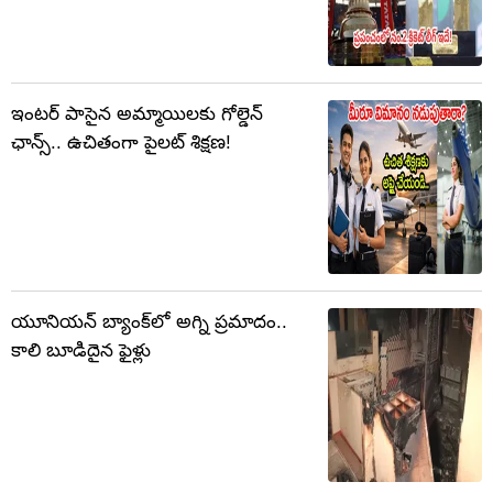
ఇంటర్ పాసైన అమ్మాయిలకు గోల్డెన్‌
ఛాన్స్.. ఉచితంగా పైలట్ శిక్షణ!
యూనియన్ బ్యాంక్‌లో అగ్ని ప్రమాదం..
కాలి బూడిదైన ఫైళ్లు