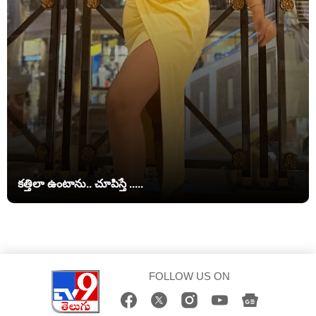
కత్తిలా ఉంటాను.. చూపిస్తే .....
FOLLOW US ON