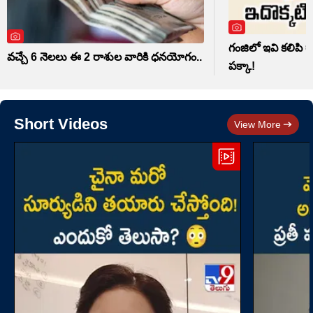
గంజిలో ఇవి కలిపి రా
వచ్చే 6 నెలలు ఈ 2 రాశుల వారికి ధనయోగం..
పక్కా!
Short Videos
View More