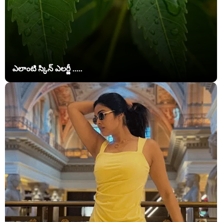
ఎలాంటి స్కిన్ ఎలర్జీ .....