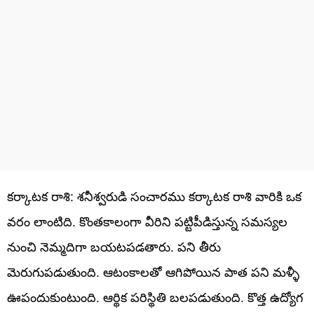
కర్కాటక రాశి: శనీశ్వరుడి సంచారము కర్కాటక రాశి వారికి ఒక
వరం లాంటిది. కొంతకాలంగా వీరిని పట్టిపీడిస్తున్న సమస్యల
నుంచి నెమ్మదిగా బయటపడతారు. పని తీరు
మెరుగుపడుతుంది. ఆటంకాలతో ఆగిపోయిన పాత పని మళ్ళీ
ఊపందుకుంటుంది. ఆర్థిక పరిస్థితి బలపడుతుంది. కొత్త ఉద్యోగ