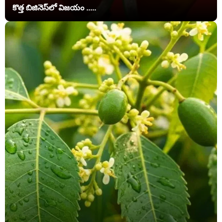
కొత్త బిజినెస్‌లో విజయం .....