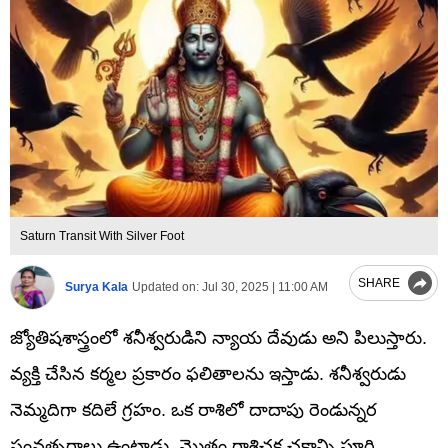
Saturn Transit With Silver Foot
SHARE
Surya Kala
Updated on:
Jul 30, 2025 | 11:00 AM
జ్యోతిషశాస్త్రంలో శనీశ్వరుడిని న్యాయ దేవుడు అని పిలుస్తారు.
వ్యక్తి చేసిన కర్మల ప్రకారం ఫలితాలను ఇస్తాడు. శనీశ్వరుడు
నెమ్మదిగా కదిలే గ్రహం. ఒక రాశిలో దాదాపు రెండున్నర
సంవత్సరాలు ఉంటాడు. మొత్తం రాశిచక్ర చక్రాన్ని పూర్తి