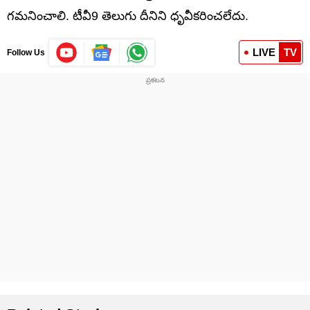
గమనించాలి. టీవీ9 తెలుగు దీనిని ధృవీకరించలేదు.
LIVE
TV
Follow Us