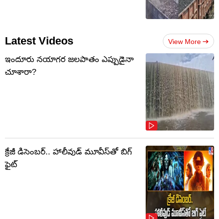
Latest Videos
View More
ఇందూరు నయాగర జలపాతం ఎప్పుడైనా
చూశారా?
క్రేజీ డిసెంబర్‌.. హాలీవుడ్ మూవీస్‌తో బిగ్
ఫైట్‌