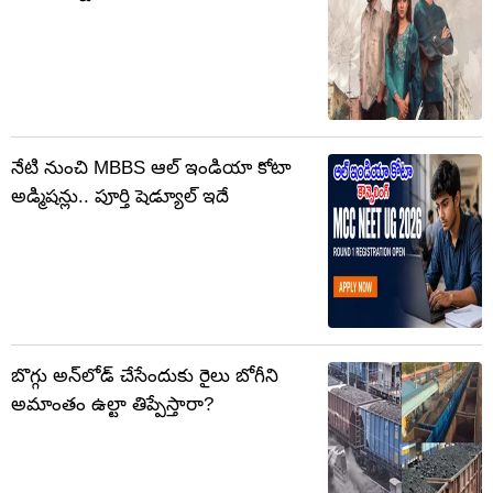
నేటి నుంచి MBBS ఆల్‌ ఇండియా కోటా
అడ్మిషన్లు.. పూర్తి షెడ్యూల్ ఇదే
బొగ్గు అన్‌లోడ్ చేసేందుకు రైలు బోగీని
అమాంతం ఉల్టా తిప్పేస్తారా?