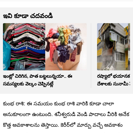
ఇవి కూడా చదవండి
ఇంట్లో చిరిగిన, పాత బట్టలున్నయా.. ఈ
రష్యాలో భయానక దృశ
సమస్యలకు వెల్కం చెప్పినట్లే
దేశాలకు సునామీ హె
కుంభ రాశి: ఈ సమయం కుంభ రాశి వారికి కూడా చాలా
అనుకూలంగా ఉంటుంది. శనీశ్వరుడి వెండి పాదాలు వీరికి అనేక
కొత్త అవకాశాలను తెస్తాయి. కెరీర్‌లో మార్పు వచ్చే అవకాశం