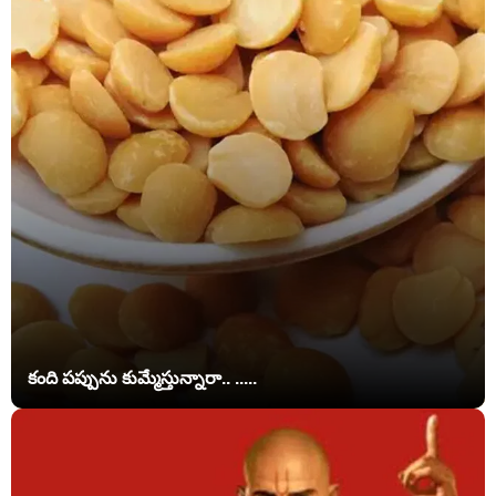
కంది పప్పును కుమ్మేస్తున్నారా.. .....