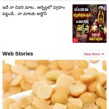
ఇదే నా చివరి మాట.. ఆర్నెల్లలో విగ్రహం
పెట్టండి.. నా మాటకు అడ్డొస్
Web Stories
View More