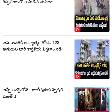
రెప్పపాటులో కాపాడిన మహిళా
అమరావతికి ఆధ్యాత్మిక శోభ.. 123
అడుగుల భారీ కార్తికేయ విగ్రహం రెడీ
అన్నీ ఆగస్ట్‌లోనే.. టాలీవుడ్‌కు స్పెషల్
మంత్..!