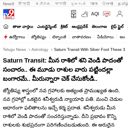
News9
हिन्दी 
ಕನ್ನಡ
मराठी
ગુજરાતી
বাংলা
ਪੰਜਾਬੀ
தமிழ
AQI
తాజా వార్తలు
ఎంటర్టైన్మెంట్
క్రికెట్
ఆంధ్రప్రదేశ్
తెలంగాణ
లైఫ్ స్టైల్
ఉద్యోగాలు
జ్యోతిష్యం
టెక్నాలజీ
వాతావరణం
వీడియోలు
అంతర
Telugu News
Astrology
Saturn Transit With Silver Foot These 3 Z
Saturn Transit: మీన రాశిలో శని వెండి పాదంతో
సంచారం.. ఈ మూడు రాశుల వారు పట్టిందల్లా
బంగారమే.. మీరున్నారా చెక్ చేసుకోండి..
జ్యోతిష్య శాస్త్రంలో నవ గ్రహాలకు అత్యంత ప్రాముఖ్యత ఉంది.
నవ గ్రహాల్లో ఒకటైన శనీశ్వరుడి న్యాయాధి పతి. మంచి చెడుల
ఆధారంగా ఫలితాలను ఇచ్చే కర్మ ప్రదాత. శనీశ్వరుడు మీన
రాశిలో వెండి పాదంతో సంచరిస్తున్నాడు. దీని ప్రభావం కొన్ని
రాశులకు శుభప్రదంగా పరిగణించబడుతుంది. ఈ అరుదైన