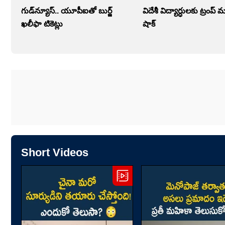
గుడ్‌న్యూస్.. యూపీఐతో బుర్జ్
విదేశీ విద్యార్ధులకు ట్రంప్‌ మ
ఖలీఫా టికెట్లు
షాక్‌
Short Videos