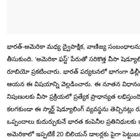
భారత్-అమెరికా మధ్య ద్వైపాక్షిక, వాణిజ్య సంబంధాలను
తీసుకుంది. ‘అమెరికా ఫస్ట్’ పేరుతో సరికొత్త వీసా షెడ్యూ
రూబియో ప్రకటించారు. భారత్‌ పర్యటనలో భాగంగా ఢిల్ల
ఆయన ఈ విషయాన్ని వెల్లడించారు. ఈ నూతన విధానం ద్వా
నిపుణులకు వీసా ప్రక్రియలో ప్రత్యేక ప్రాధాన్యత లభిస్
కలగకుండా ఈ స్మార్ట్ షెడ్యూలింగ్ వ్యవస్థను తెచ్చినట్ల
ఒప్పందాలు కుదుర్చుకునే భారత కంపెనీల ప్రతినిధుల
అమెరికాలో ఇప్పటికే 20 బిలియన్ డాలర్లకు పైగా పెట్