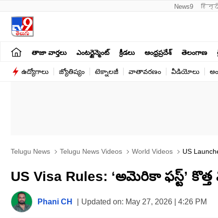
News9
हिन्द
తాజా వార్తలు
ఎంటర్టైన్మెంట్
క్రీడలు
ఆంధ్రప్రదేశ్
తెలంగాణ
ఉద్యోగాలు
జ్యోతిష్యం
టెక్నాలజీ
వాతావరణం
వీడియోలు
అం
Telugu News
Telugu News Videos
World Videos
US Launches
US Visa Rules: ‘అమెరికా ఫస్ట్’ కొత్త 
Phani CH
|
Updated on:
May 27, 2026 | 4:26 PM