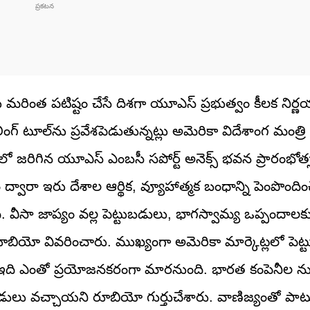
 మరింత పటిష్టం చేసే దిశగా యూఎస్ ప్రభుత్వం కీలక నిర్
లింగ్ టూల్‌ను ప్రవేశపెడుతున్నట్లు అమెరికా విదేశాంగ మంత్రి
ీలో జరిగిన యూఎస్ ఎంబసీ సపోర్ట్ అనెక్స్ భవన ప్రారంభోత
రా ఇరు దేశాల ఆర్థిక, వ్యూహాత్మక బంధాన్ని పెంపొందిం
తుంది. వీసా జాప్యం వల్ల పెట్టుబడులు, భాగస్వామ్య ఒప్పందా
ు రూబియో వివరించారు. ముఖ్యంగా అమెరికా మార్కెట్లలో పెట్టు
కు ఇది ఎంతో ప్రయోజనకరంగా మారనుంది. భారత కంపెనీల ను
టుబడులు వచ్చాయని రూబియో గుర్తుచేశారు. వాణిజ్యంతో పా