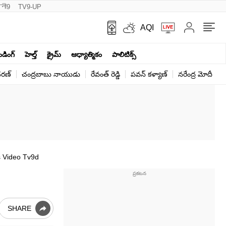
नी9
TV9-UP
AQI
ెండింగ్
హెల్త్‌
క్రైమ్
ఆధ్యాత్మికం
పాలిటిక్స్‌
ర‌ణ్‌
చంద్రబాబు నాయుడు
రేవంత్ రెడ్డి
పవన్ కళ్యాణ్
నరేంద్ర మోదీ
క
s Video Tv9d
SHARE