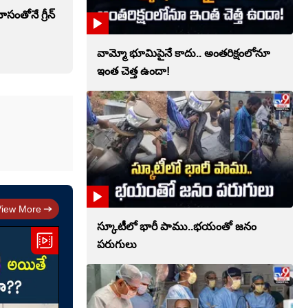
ాసంతోనే గ్రీన్
వామ్మో భూమిపైనే కాదు.. అంతరిక్షంలోనూ
ఇంత చెత్త ఉందా!
View More
స్కూటీలో భారీ పాము..భయంతో జనం
పరుగులు