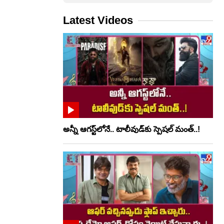
Latest Videos
అన్నీ ఆగస్ట్‌లోనే.. టాలీవుడ్‌కు స్పెషల్ మంత్..!