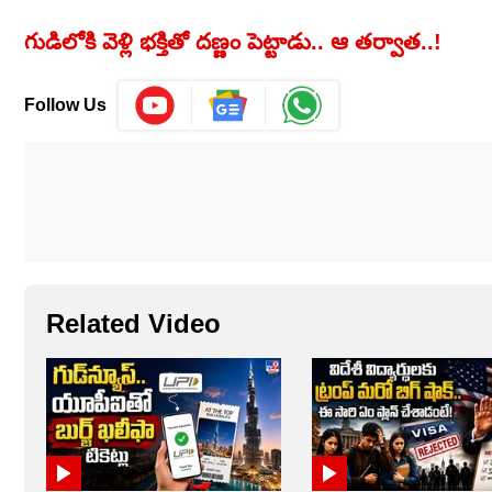
గుడిలోకి వెళ్లి భక్తితో దణ్ణం పెట్టాడు.. ఆ తర్వాత..!
Follow Us
Related Video