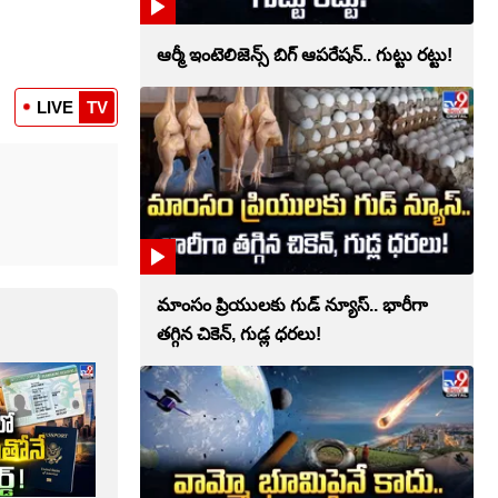
ఆర్మీ ఇంటెలిజెన్స్ బిగ్ ఆపరేషన్.. గుట్టు రట్టు!
LIVE
TV
మాంసం ప్రియులకు గుడ్ న్యూస్.. భారీగా
తగ్గిన చికెన్, గుడ్ల ధరలు!