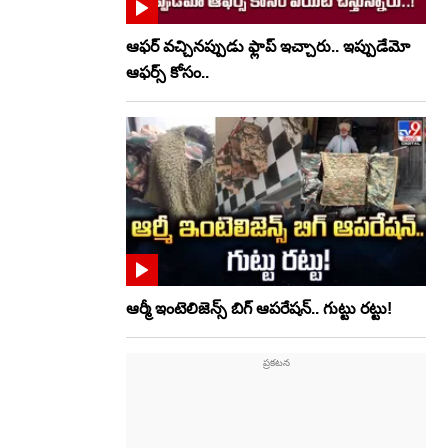
ఆఫర్ వచ్చినప్పుడు ఫ్లాప్ ఇచ్చారు.. ఇప్పుడేమో
ఆఫర్స్ కోసం..
ఆర్మీ ఇంటెలిజెన్స్ బిగ్ ఆపరేషన్.. గుట్టు రట్టు!