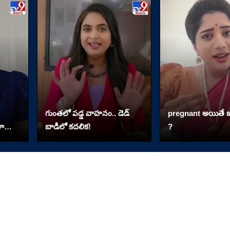
గుంతలో పడ్డ వాహనం.. డెడ్
pregnant అయితే జ
ళా
బాడీలో కదలిక!
?