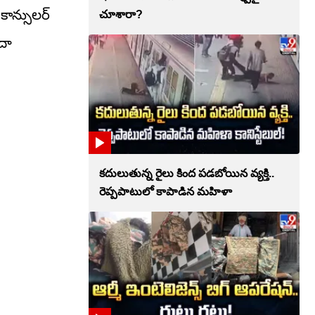
కాన్సులర్
చూశారా?
దా
కదులుతున్న రైలు కింద పడబోయిన వ్యక్తి..
రెప్పపాటులో కాపాడిన మహిళా