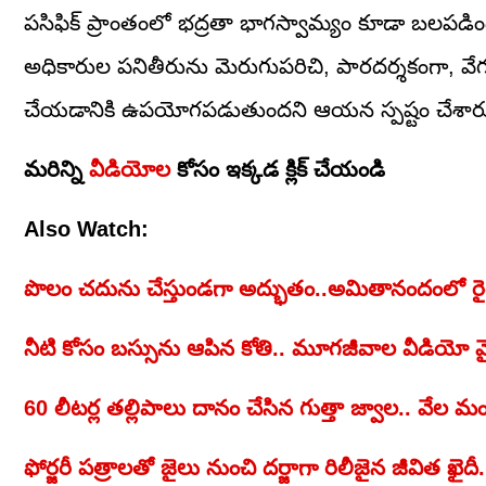
పసిఫిక్ ప్రాంతంలో భద్రతా భాగస్వామ్యం కూడా బలపడింద
అధికారుల పనితీరును మెరుగుపరిచి, పారదర్శకంగా, వ
చేయడానికి ఉపయోగపడుతుందని ఆయన స్పష్టం చేశార
మరిన్ని
వీడియోల
కోసం ఇక్కడ క్లిక్ చేయండి
Also Watch:
పొలం చదును చేస్తుండగా అద్భుతం..అమితానందంలో ర
నీటి కోసం బస్సును ఆపిన కోతి.. మూగజీవాల వీడియో వ
60 లీటర్ల తల్లిపాలు దానం చేసిన గుత్తా జ్వాల.. వేల మ
ఫోర్జరీ పత్రాలతో జైలు నుంచి దర్జాగా రిలీజైన జీవిత ఖైదీ.