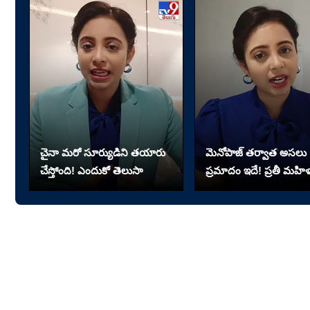
చైనా మరో సూర్యుడిని తయారు
మెనోపాజ్ తర్వాత అసలు
చేస్తోంది! ఎందుకో తెలుసా
ప్రమాదం ఇదే! ప్రతీ మహి
తెలుసుకోవాలి!