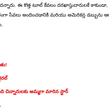
న్నారు. ఈ కొత్త టూల్ కేవలం దరఖాస్తుదారులకే కాకుండా, 
ేగంగా సేవలు అందించడానికి మరియు అమెరికన్ల డబ్బును ఆ
ు.
ైతు!
ైరల్
ంది చిన్నారులకు అమ్మగా మారిన స్టార్
.