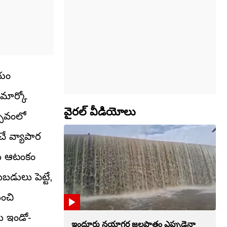
ణయం
 మార్కో
వైరల్ వీడియోలు
్సవంలో
చే వ్యాపార
లకు ఆటంకం
బడులు పెట్టే,
ంచి
టు ఇండో-
ఇందూరు నయాగర జలపాతం ఎప్పుడైనా