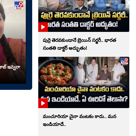
పుర్రె తెరవకుండానే బ్రెయిన్ సర్జరీ.. భారత
సంతతి డాక్టర్ అద్భుతం!
ాబ్ ఇవ్వరా
మంచూరియా చైనా వంటకం కాదు.. మన
ఇండియాదే..