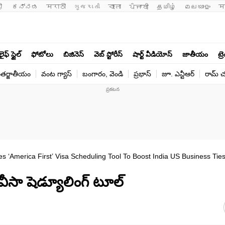
ी 
ಕನ್ನಡ
मराठी
ગુજરાતી
বাংলা
ਪੰਜਾਬੀ
தமிழ்
മലയാളം
म
లైఫ్ స్టైల్
ఫోటోలు
బిజినెస్
వెబ్ స్టోరీస్
షార్ట్ వీడియోస్
జాతీయం
ట్ర
తర్జాతీయం
వంట గ్యాస్
బంగారం, వెండి
ప్రభాస్
జూ. ఎన్టీఆర్
రామ్ చ‌
 ‘America First’ Visa Scheduling Tool To Boost India US Business Tie
వీసా షెడ్యూలింగ్ టూల్‌