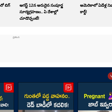
రో బిగ్‌
ఆగస్ట్ 12న అరుదైన సంపూర్ణ
అమెరికాలో ఏడేళ్ల నివ
సూర్యగ్రహణం.. ఏ దేశాల్లో
కార్డ్!
చూడొచ్చంటే!