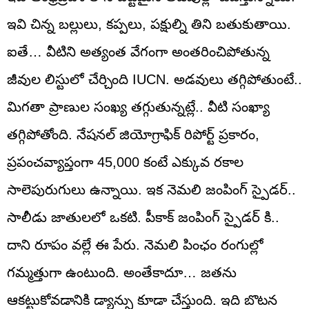
ఇవి చిన్న బల్లులు, కప్పలు, పక్షుల్ని తిని బతుకుతాయి.
ఐతే… వీటిని అత్యంత వేగంగా అంతరించిపోతున్న
జీవుల లిస్టులో చేర్చింది IUCN. అడవులు తగ్గిపోతుంటే..
మిగతా ప్రాణుల సంఖ్య తగ్గుతున్నట్లే.. వీటి సంఖ్యా
తగ్గిపోతోంది. నేషనల్ జియోగ్రాఫిక్ రిపోర్ట్‌ ప్రకారం,
ప్రపంచవ్యాప్తంగా 45,000 కంటే ఎక్కువ రకాల
సాలెపురుగులు ఉన్నాయి. ఇక నెమలి జంపింగ్ స్పైడర్..
సాలీడు జాతులలో ఒకటి. పీకాక్‌ జంపింగ్‌ స్పైడర్‌ కి..
దాని రూపం వల్లే ఈ పేరు. నెమలి పింఛం రంగుల్లో
గమ్మత్తుగా ఉంటుంది. అంతేకాదూ… జతను
ఆకట్టుకోవడానికి డ్యాన్సు కూడా చేస్తుంది. ఇది బొటన