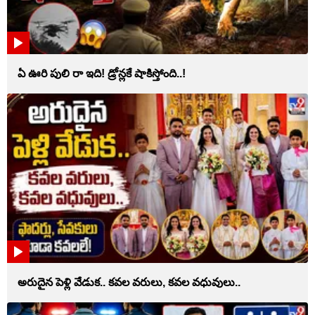
ఏ ఊరి పులి రా ఇది! డ్రోన్లకే షాకిస్తోంది..!
అరుదైన పెళ్లి వేడుక.. కవల వరులు, కవల వధువులు..