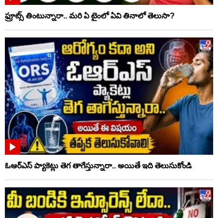
ఫ్రూట్స్‌ తింటున్నారా.. మరి ఏ టైంలో ఏవి తినాలో తెలుసా?
ఓఆర్‌ఎస్‌ ప్యాకెట్లు తెగ తాగేస్తున్నారా.. అయితే ఇది తెలుసుకోండి