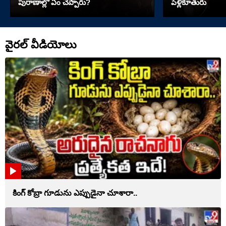
పురాణాల్లో ఏం చెప్పారు?
పెళ్లికూతురు
వైరల్ వీడియోలు
కింగ్ కోబ్రా గూడును ఎప్పుడైనా చూశారా..