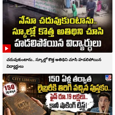
చదువుకుంటాను.. స్కూల్లో కొత్త అతిథిని చూసి హడలిపోయిన
విద్యార్ధులు