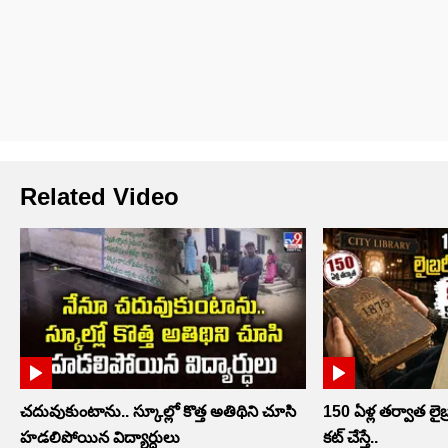
Related Video
చదువుకుంటాను.. స్కూల్లో కొత్త అతిథిని చూసి
150 ఏళ్ల తర్వాత లైబ్ర
హడలిపోయిన విద్యార్ధులు
కట్ చేస్తే..