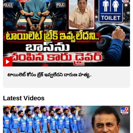
టాయిలెట్‌ కోసం బ్రేక్‌ ఇవ్వలేదని దారుణ హత్య..
Latest Videos