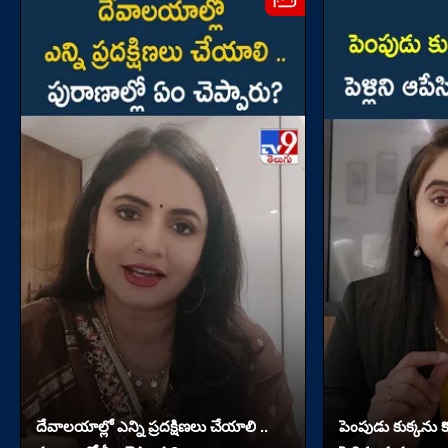
దేవాలయాల్లో ఎన్ని ప్రదక్షిణలు చేయాలి ..
పెంపుడు కుక్కను కొట