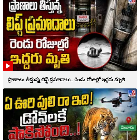
ప్రాణాలు తీస్తున్న లిఫ్ట్‌ ప్రమాదాలు.. రెండు రోజుల్లో ఇద్దరు మృతి