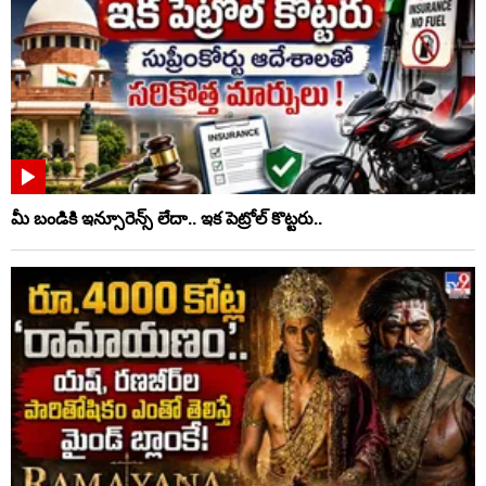
మీ బండికి ఇన్సూరెన్స్ లేదా.. ఇక పెట్రోల్ కొట్టరు..