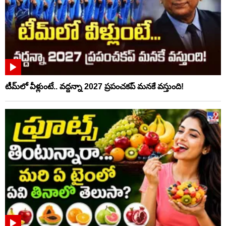
టీమ్‌లో వీళ్లుంటే.. వద్దన్నా 2027 ప్రపంచకప్‌ మనకే వస్తుంది!