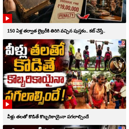
150 ఏళ్ల తర్వాత లైబ్రరీకి తిరిగి వచ్చిన పుస్తకం.. కట్ చేస్తే..
వీళ్లు తలతో కొడితే కొబ్బరికాయైనా పగలాల్సిందే