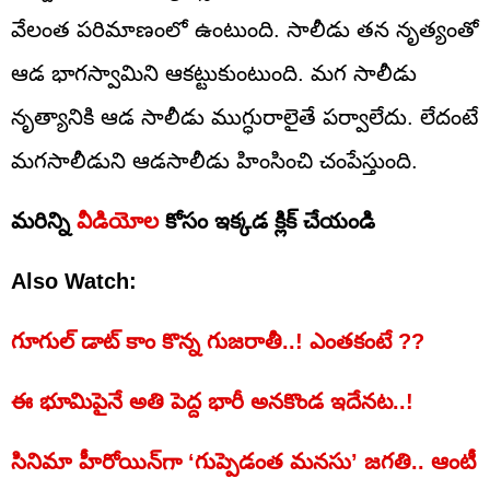
వేలంత పరిమాణంలో ఉంటుంది. సాలీడు తన నృత్యంతో
ఆడ భాగస్వామిని ఆకట్టుకుంటుంది. మగ సాలీడు
నృత్యానికి ఆడ సాలీడు ముగ్ధురాలైతే పర్వాలేదు. లేదంటే
మగసాలీడుని ఆడసాలీడు హింసించి చంపేస్తుంది.
మరిన్ని
వీడియోల
కోసం ఇక్కడ క్లిక్ చేయండి
Also Watch:
గూగుల్ డాట్‌ కాం కొన్న గుజరాతీ..! ఎంతకంటే ??
ఈ భూమిపైనే అతి పెద్ద భారీ అనకొండ ఇదేనట..!
సినిమా హీరోయిన్‌గా ‘గుప్పెడంత మనసు’ జగతి.. ఆంటీ