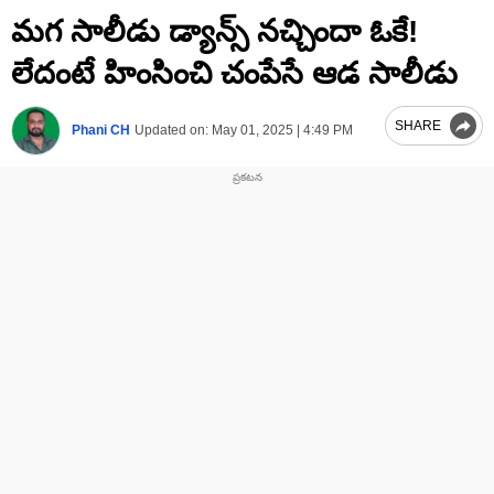
0
మగ సాలీడు డ్యాన్స్‌ నచ్చిందా ఓకే!
seconds
of
5
లేదంటే హింసించి చంపేసే ఆడ సాలీడు
minutes,
55
seconds
SHARE
Phani CH
Updated on:
May 01, 2025 | 4:49 PM