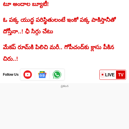
టూ అందాల బ్యూటీ!
ఓ పక్క యుద్ధ పరిస్థితులంటే ఇంకో పక్క పాకిస్తానీతో
దోస్తీనా..! ఛీ సిగ్గు చేటు
మేకప్‌ రూమ్‌కి పిలిచి మరీ.. గోపీచంద్‌కు క్లాసు పీకిన
చిరు..!
LIVE
TV
Follow Us