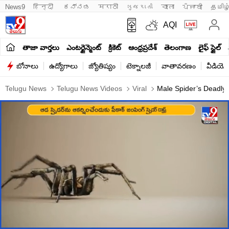
News9
हिन्दी 
ಕನ್ನಡ
मराठी
ગુજરાતી
বাংলা
ਪੰਜਾਬੀ
தமிழ
AQI
తాజా వార్తలు
ఎంటర్టైన్మెంట్
క్రికెట్
ఆంధ్రప్రదేశ్
తెలంగాణ
లైఫ్ స్టైల్
బోనాలు
ఉద్యోగాలు
జ్యోతిష్యం
టెక్నాలజీ
వాతావరణం
వీడియో
Telugu News
Telugu News Videos
Viral
Male Spider’s Deadly 