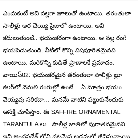
ఎందుకంటే అవి నల్లగా జూలుతో ఉంటాయి. తరంతులా
సాలీళ్లు అర చెయ్యి సైజులో ఉంటాయి. అవి
కదులుతుంటే.. భయంకరంగా ఉంటాయి. ఆ నల్ల రంగే
భయపెడుతుంది. వీటిలో కొన్ని విషపూరితమైనవి
ఉంటాయి. మరికొన్ని కుడితే ప్రాణాలకే ప్రమాదం.
వాయిస్‌02: భయంకరమైన తరంతులా సాలీళ్లు బ్లూ
కలర్‌లో నెమలి రంగుల్లో ఉంటే… ఏ మాత్రం భయం
వెయ్యవు సరికదా… మనమే వాటిని పట్టుకునేందుకు
ఆసక్తి చూపిస్తాం. ఈ SAFFIRE ORNAMENTAL
TARANTULA లు.. సాలీళ్ల జాతిలో పురాతనమైనవి.
ఇవి ఆంధ్రప్రదేశ్ లోని దట్టమైన అడవుల్లో జీవిస్తున్నాయి.