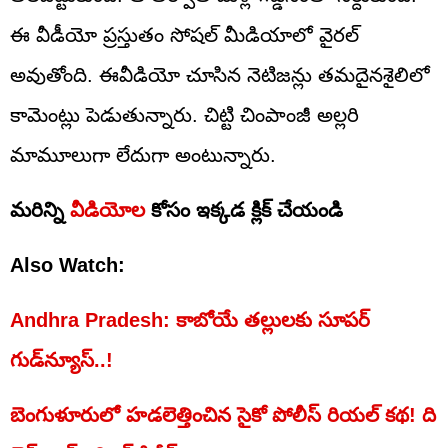
ఈ వీడీయో ప్రస్తుతం సోషల్‌ మీడియాలో వైరల్‌
అవుతోంది. ఈవీడియో చూసిన నెటిజన్లు తమదైనశైలిలో
కామెంట్లు పెడుతున్నారు. చిట్టి చింపాంజీ అల్లరి
మామూలుగా లేదుగా అంటున్నారు.
మరిన్ని
వీడియోల
కోసం ఇక్కడ క్లిక్ చేయండి
Also Watch:
Andhra Pradesh: కాబోయే తల్లులకు సూపర్
గుడ్‌న్యూస్..!
బెంగుళూరులో హడలెత్తించిన సైకో పోలీస్ రియల్‌ కథ! ది