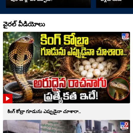
వైరల్ వీడియోలు
కింగ్ కోబ్రా గూడును ఎప్పుడైనా చూశారా..