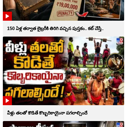
150 ఏళ్ల తర్వాత లైబ్రరీకి తిరిగి వచ్చిన పుస్తకం.. కట్ చేస్తే..
వీళ్లు తలతో కొడితే కొబ్బరికాయైనా పగలాల్సిందే