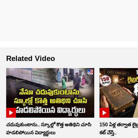
Related Video
చదువుకుంటాను.. స్కూల్లో కొత్త అతిథిని చూసి
150 ఏళ్ల తర్వాత లైబ్ర
హడలిపోయిన విద్యార్ధులు
కట్ చేస్తే..