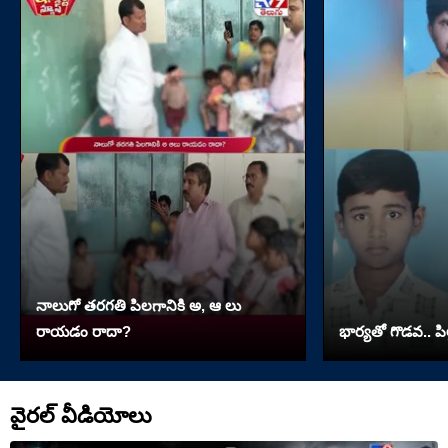
నాలుగో త‌ర‌గతి పిలగానికి అ, ఆ లు
రాయ‌డం రాదా?
భార్యతో గొడవ.. పి
వైరల్ వీడియోలు