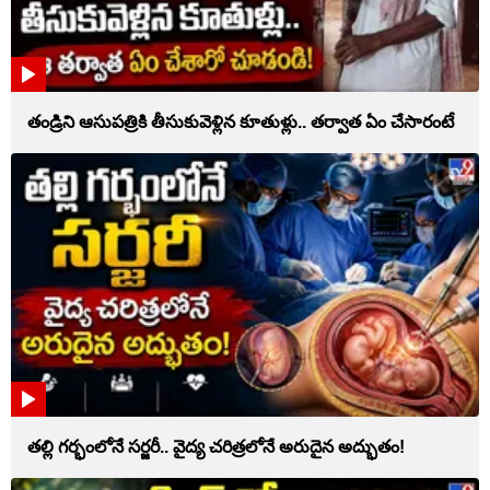
తండ్రిని ఆసుపత్రికి తీసుకువెళ్లిన కూతుళ్లు.. తర్వాత ఏం చేసారంటే
తల్లి గర్భంలోనే సర్జరీ.. వైద్య చరిత్రలోనే అరుదైన అద్భుతం!