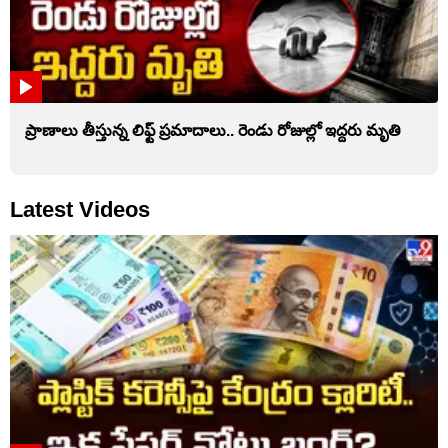
ప్రాణాలు తీస్తున్న లిఫ్ట్‌ ప్రమాదాలు.. రెండు రోజుల్లో ఇద్దరు మృతి
Latest Videos