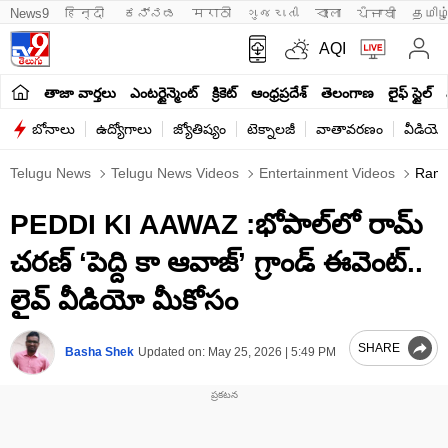
News9
हिन्दी 
ಕನ್ನಡ
मराठी
ગુજરાતી
বাংলা
ਪੰਜਾਬੀ
தமிழ
AQI
తాజా వార్తలు
ఎంటర్టైన్మెంట్
క్రికెట్
ఆంధ్రప్రదేశ్
తెలంగాణ
లైఫ్ స్టైల్
బోనాలు
ఉద్యోగాలు
జ్యోతిష్యం
టెక్నాలజీ
వాతావరణం
వీడియో
Telugu News
Telugu News Videos
Entertainment Videos
Ram C
PEDDI KI AAWAZ :భోపాల్‌లో రామ్
చరణ్ ‘పెద్ది కా ఆవాజ్’ గ్రాండ్ ఈవెంట్..
లైవ్ వీడియో మీకోసం
SHARE
Basha Shek
Updated on:
May 25, 2026 | 5:49 PM