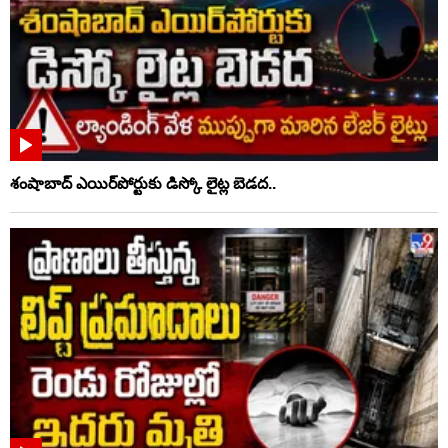
శంషాబాద్ ఎయిర్‌పోర్టుకు డిస్కో లైట్ల బెడద..