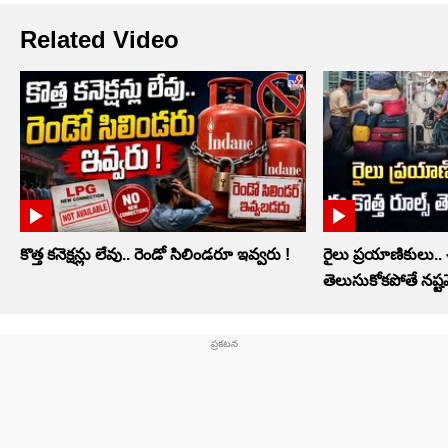
Related Video
కొత్త కనెక్షన్లు లేవు.. రెండో సిలిండరూ ఇవ్వరు !
రైలు ప్రయాణికులు.. ఈ
తెలుసుకోకపోతే నష్ట