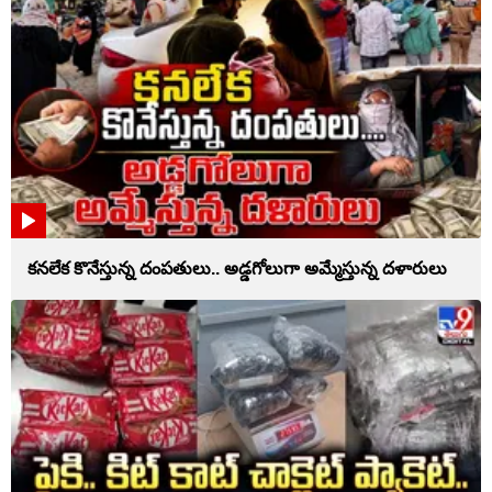
కనలేక కొనేస్తున్న దంపతులు.. అడ్డగోలుగా అమ్మేస్తున్న దళారులు