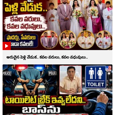
అరుదైన పెళ్లి వేడుక.. కవల వరులు, కవల వధువులు..