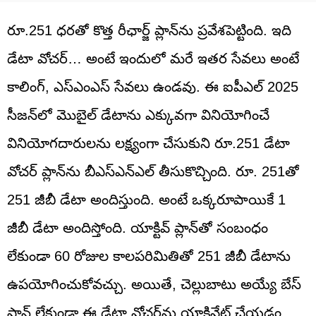
రూ.251 ధరతో కొత్త రీఛార్జ్ ప్లాన్‌ను ప్రవేశపెట్టింది. ఇది
డేటా వోచర్… అంటే ఇందులో మరే ఇతర సేవలు అంటే
కాలింగ్‌, ఎస్ఎంఎస్‌ సేవలు ఉండవు. ఈ ఐపీఎల్‌ 2025
సీజన్‌లో మొబైల్ డేటాను ఎక్కువగా వినియోగించే
వినియోగ‌దారుల‌ను లక్ష్యంగా చేసుకుని రూ.251 డేటా
వోచర్ ప్లాన్‌ను బీఎస్ఎన్ఎల్‌ తీసుకొచ్చింది. రూ. 251తో
251 జీబీ డేటా అందిస్తుంది. అంటే ఒక్కరూపాయికే 1
జీబీ డేటా అందిస్తోంది. యాక్టివ్ ప్లాన్‌తో సంబంధం
లేకుండా 60 రోజుల కాల‌ప‌రిమితితో 251 జీబీ డేటాను
ఉప‌యోగించుకోవ‌చ్చు. అయితే, చెల్లుబాటు అయ్యే బేస్
ప్లాన్ లేకుండా ఈ డేటా వోచర్‌ను యాక్టివేట్ చేయడం