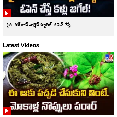
పైకి.. కిట్‌ కాట్‌ చాక్లెట్ ప్యాకెట్‌.. ఓపెన్‌ చేస్తే..
Latest Videos