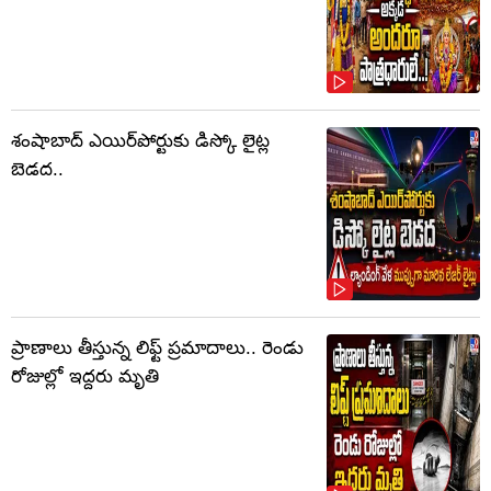
శంషాబాద్ ఎయిర్‌పోర్టుకు డిస్కో లైట్ల
బెడద..
ప్రాణాలు తీస్తున్న లిఫ్ట్‌ ప్రమాదాలు.. రెండు
రోజుల్లో ఇద్దరు మృతి