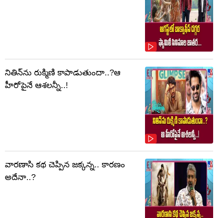
నితిన్‌ను రుక్మిణి కాపాడుతుందా..?ఆ
హీరోపైనే ఆశలన్నీ..!
వారణాసి కథ చెప్పిన జక్కన్న.. కారణం
అదేనా..?