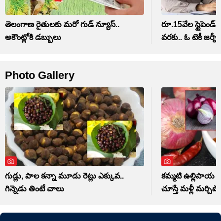
తెలంగాణ రైతులకు మరో గుడ్ న్యూస్..
రూ.15వేల స్టైపెండ్ 
అకౌంట్లోకి డబ్బులు
వరకు.. ఓ టెకీ జర్నీ
Photo Gallery
గుడ్లు, పాల కన్నా మూడు రెట్లు ఎక్కువ..
కమ్మటి ఉల్లిపాయ పచ
గిన్నెడు తింటే చాలు
చూస్తే మళ్లీ మర్చిపో