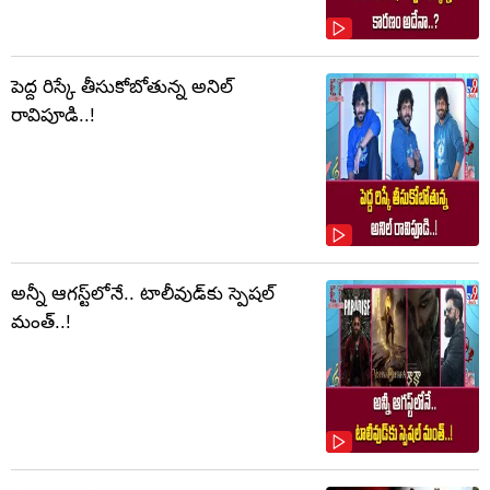
పెద్ద రిస్కే తీసుకోబోతున్న అనిల్
రావిపూడి..!
అన్నీ ఆగస్ట్‌లోనే.. టాలీవుడ్‌కు స్పెషల్
మంత్..!