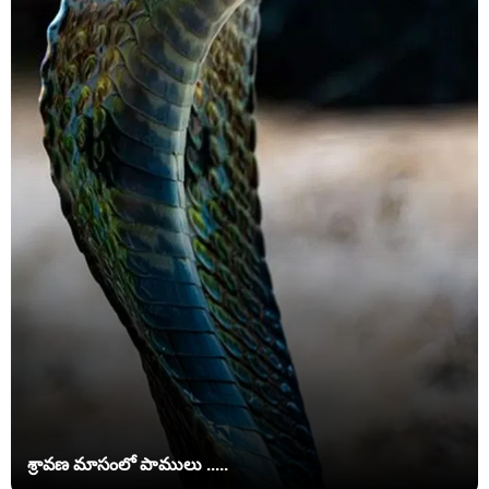
శ్రావణ మాసంలో పాములు .....