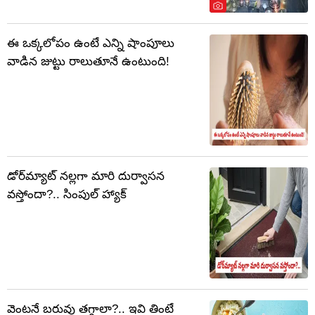
ఈ ఒక్కలోపం ఉంటే ఎన్ని షాంపూలు
వాడిన జుట్టు రాలుతూనే ఉంటుంది!
డోర్‌మ్యాట్ నల్లగా మారి దుర్వాసన
వస్తోందా?.. సింపుల్ హ్యాక్
వెంటనే బరువు తగ్గాలా?.. ఇవి తింటే