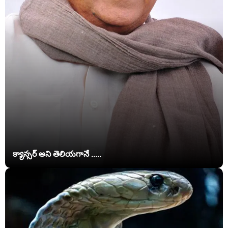
క్యాన్సర్ అని తెలియగానే .....