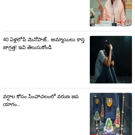
40 ఏళ్లలోపే మెనోపాజ్.. అమ్మాయిలు కాస్త
జాగ్రత్త! ఇవి తెలుసుకోండి
వర్షాల కోసం సింహాచలంలో వరుణ జప
యాగం..