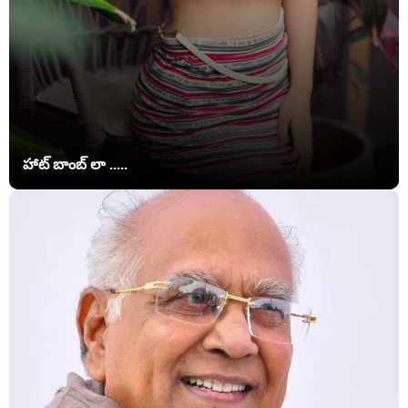
హాట్ బాంబ్ లా .....