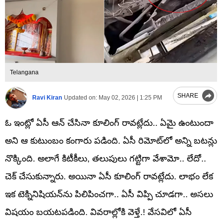
Telangana
SHARE
Ravi Kiran
Updated on:
May 02, 2026 | 1:25 PM
ఓ ఇంట్లో ఏసీ ఆన్ చేసినా కూలింగ్ రావట్లేదు.. ఏమై ఉంటుందా
అని ఆ కుటుంబం కంగారు పడింది. ఏసీ రిమోట్‌లో అన్ని బటన్లు
నొక్కింది. అలాగే కిటీకీలు, తలుపులు గట్టిగా వేశామో.. లేదో..
చెక్ చేసుకున్నారు. అయినా ఏసీ కూలింగ్ రావట్లేదు. లాభం లేక
ఇక టెక్నినిషియన్‌ను పిలిపించగా.. ఏసీ విప్పి చూడగా.. అసలు
విషయం బయటపడింది. వివరాల్లోకి వెళ్తే.! వేసవిలో ఏసీ