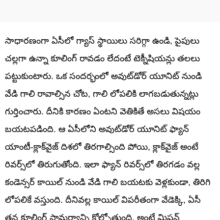
సాధారణంగా ఏసీలో గ్యాస్ స్థాయిలు సరిగ్గా ఉండి, పైపులు
చల్లగా ఉన్నా కూలింగ్ రావడం లేదంటే టెక్నీషియన్లు తలలు
పట్టుకుంటారు. ఒక సందర్భంలో అవుట్‌డోర్ యూనిట్ నుండి
వేడి గాలి రావాల్సిన చోట, గాలి లోపలికి లాగబడుతున్నట్లు
గుర్తించారు. దీనికి కారణం ఏంటని వెతికితే అసలు విషయం
బయటపడింది. ఆ ఏసీలోని అవుట్‌డోర్ యూనిట్ ఫ్యాన్
యాంటీ-క్లాక్‌వైజ్ దిశలో తిరగాల్సింది పోయి, క్లాక్‌వైజ్ అంటే
రివర్స్‌లో తిరుగుతోంది. ఇలా ఫ్యాన్ రివర్స్‌లో తిరగడం వల్ల
కండెన్సర్ కాయిల్ నుండి వేడి గాలి బయటకు వెళ్లకుండా, తిరిగి
లోపలికే వస్తుంది. దీనివల్ల కాయిల్ విపరీతంగా వేడెక్కి, ఏసీ
తన కూలింగ్ సామర్థ్యాన్ని కోల్పోతుంది. అంటే మిషన్