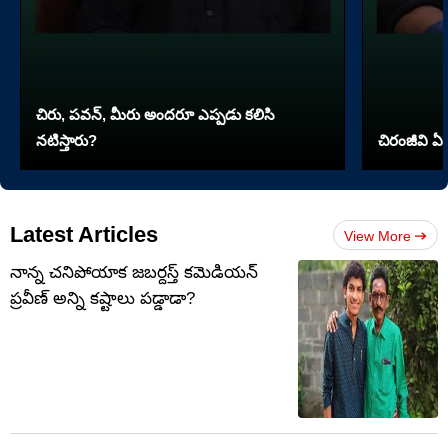
చిరు, పవన్, మీరు అందరూ ఎప్పడు కలిసి
నటిస్తారు?
చిరంజీవి ఏ 
Latest Articles
View More
నాన్న చనిపోయాక జబర్దస్త్ కమెడియన్
ప్రవీణ్ అన్ని కష్టాలు పడ్డాడా?