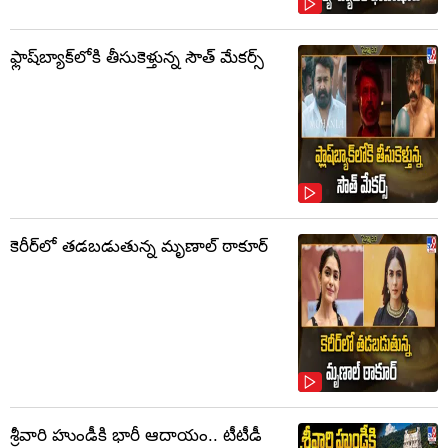
ఫ్లాష్‌బ్యాక్‌లోకి తీసుకెళ్తున్న సౌత్‌ మేకర్స్‌
కెరీర్‌లో తడబడుతున్న మృణాల్ ఠాకూర్
శ్రీవారి హుండీకి భారీ ఆదాయం.. టీటీడీ