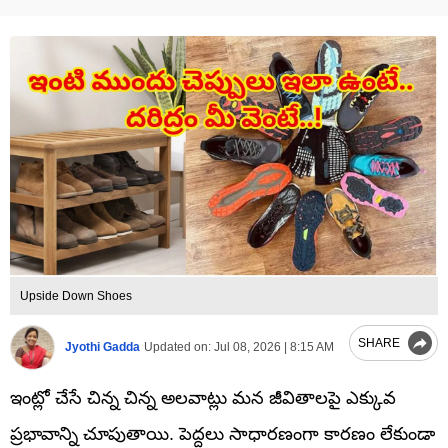
Upside Down Shoes
SHARE
Jyothi Gadda
Updated on:
Jul 08, 2026 | 8:15 AM
ఇంట్లో చేసే చిన్న చిన్న అలవాట్లు మన జీవితాలపై ఎక్కువ
ప్రభావాన్ని చూపుతాయి. పెద్దలు సాధారణంగా కారణం లేకుండా