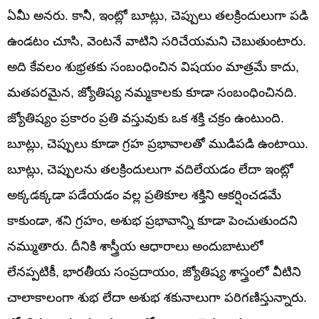
ఏమీ అనరు. కానీ, ఇంట్లో బూట్లు, చెప్పులు తలక్రిందులుగా పడి
ఉండటం చూసి, వెంటనే వాటిని సరిచేయమని చెబుతుంటారు.
అది కేవలం శుభ్రతకు సంబంధించిన విషయం మాత్రమే కాదు,
మతపరమైన, జ్యోతిష్య నమ్మకాలకు కూడా సంబంధించినది.
జ్యోతిష్యం ప్రకారం ప్రతి వస్తువుకు ఒక శక్తి చక్రం ఉంటుంది.
బూట్లు, చెప్పులు కూడా గ్రహ ప్రభావాలతో ముడిపడి ఉంటాయి.
బూట్లు, చెప్పులను తలక్రిందులుగా వదిలేయడం లేదా ఇంట్లో
అక్కడక్కడా పడేయడం వల్ల ప్రతికూల శక్తిని ఆకర్షించడమే
కాకుండా, శని గ్రహం, అశుభ ప్రభావాన్ని కూడా పెంచుతుందని
నమ్ముతారు. దీనికి శాస్త్రీయ ఆధారాలు అందుబాటులో
లేనప్పటికీ, భారతీయ సంప్రదాయం, జ్యోతిష్య శాస్త్రంలో వీటిని
చాలాకాలంగా శుభ లేదా అశుభ శకునాలుగా పరిగణిస్తున్నారు.