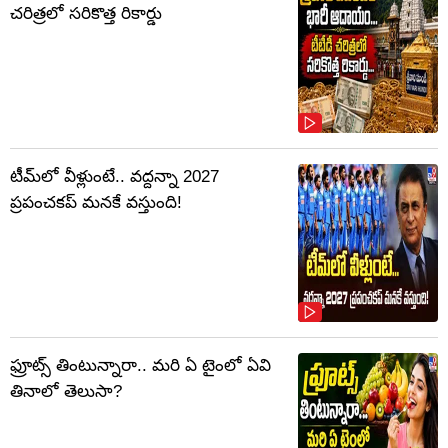
చరిత్రలో సరికొత్త రికార్డు
టీమ్‌లో వీళ్లుంటే.. వద్దన్నా 2027
ప్రపంచకప్‌ మనకే వస్తుంది!
ఫ్రూట్స్‌ తింటున్నారా.. మరి ఏ టైంలో ఏవి
తినాలో తెలుసా?