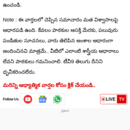
ఉంచండి.
Note : ఈ వార్తలలో చెప్పిన సమాచారం మత విశ్వాసాలపై
ఆధారపడి ఉంది. కేవలం పాఠకుల ఆసక్తి మేరకు, పలువురు
పండితుల సూచనలు, వారు తెలిపిన అంశాల ఆధారంగా
అందించినవి మాత్రమే.. వీటిలో ఎలాంటి శాస్త్రీయ ఆధారాలు
లేవని పాఠకులు గమనించాలి. టీవీ9 తెలుగు దీనిని
ధృవీకరించలేదు.
మరిన్ని ఆధ్యాత్మిక వార్తల కోసం క్లిక్ చేయండి..
LIVE
TV
Follow Us