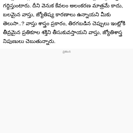
గద్దిస్తుంటారు. దీని వెనుక కేవలం అలంకరణ మాత్రమే కాదు,
బలమైన వాస్తు, జ్యోతిష్య కారణాలు ఉన్నాయని మీకు
తెలుసా..? వాస్తు శాస్త్రం ప్రకారం, తిరగబడిన చెప్పులు ఇంట్లోకి
తీవ్రమైన ప్రతికూల శక్తిని తీసుకువస్తాయని వాస్తు, జ్యోతిశాస్త్ర
నిపుణులు చెబుతున్నారు.