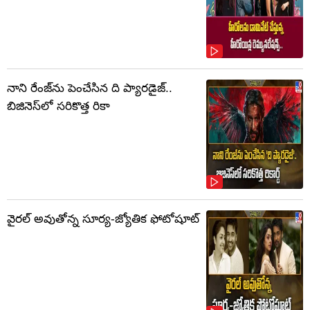
నాని రేంజ్‌ను పెంచేసిన ది ప్యారడైజ్..
బిజినెస్‌లో సరికొత్త రికా
వైరల్ అవుతోన్న సూర్య-జ్యోతిక ఫోటోషూట్