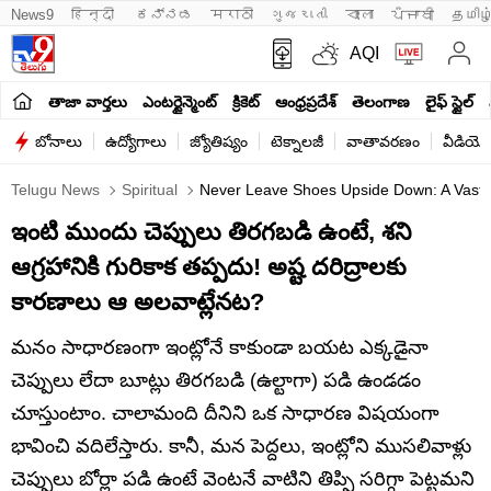
News9
हिन्दी 
ಕನ್ನಡ
मराठी
ગુજરાતી
বাংলা
ਪੰਜਾਬੀ
தமிழ
AQI
తాజా వార్తలు
ఎంటర్టైన్మెంట్
క్రికెట్
ఆంధ్రప్రదేశ్
తెలంగాణ
లైఫ్ స్టైల్
బోనాలు
ఉద్యోగాలు
జ్యోతిష్యం
టెక్నాలజీ
వాతావరణం
వీడియో
Telugu News
Spiritual
Never Leave Shoes Upside Down: A Vastu 
ఇంటి ముందు చెప్పులు తిరగబడి ఉంటే, శని
ఆగ్రహానికి గురికాక తప్పదు! అష్ట దరిద్రాలకు
కారణాలు ఆ అలవాట్లేనట?
మనం సాధారణంగా ఇంట్లోనే కాకుండా బయట ఎక్కడైనా
చెప్పులు లేదా బూట్లు తిరగబడి (ఉల్టాగా) పడి ఉండడం
చూస్తుంటాం. చాలామంది దీనిని ఒక సాధారణ విషయంగా
భావించి వదిలేస్తారు. కానీ, మన పెద్దలు, ఇంట్లోని ముసలివాళ్లు
చెప్పులు బోర్లా పడి ఉంటే వెంటనే వాటిని తిప్పి సరిగ్గా పెట్టమని