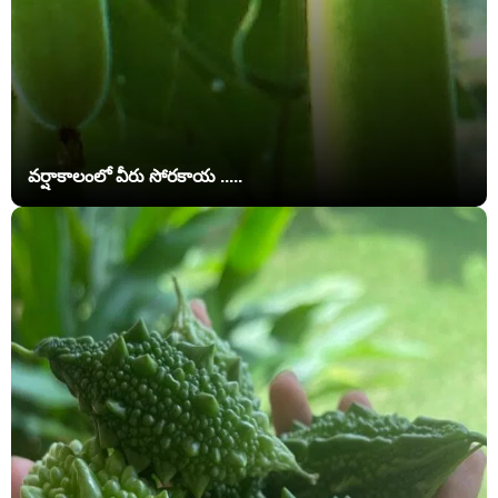
వర్షాకాలంలో వీరు సోరకాయ .....