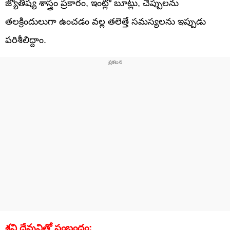
జ్యోతిష్య శాస్త్రం ప్రకారం, ఇంట్లో బూట్లు, చెప్పులను
తలక్రిందులుగా ఉంచడం వల్ల తలెత్తే సమస్యలను ఇప్పుడు
పరిశీలిద్దాం.
శని దేవునితో సంబంధం: