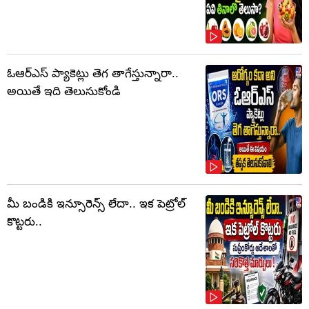
ఓఆర్‌ఎస్‌ ప్యాకెట్లు తెగ తాగేస్తున్నారా..
అయితే ఇది తెలుసుకోండి
మీ బండికి ఇన్సూరెన్స్ లేదా.. ఇక పెట్రోల్
కొట్టరు..