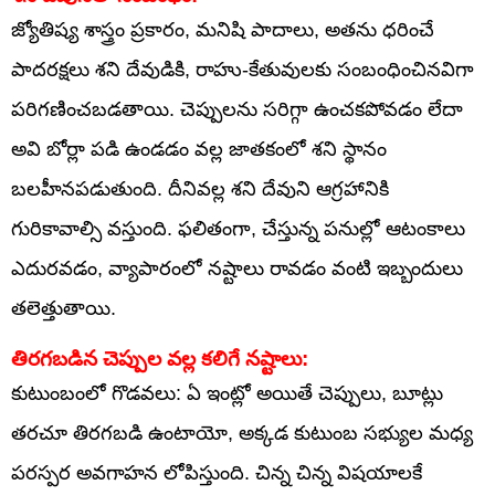
జ్యోతిష్య శాస్త్రం ప్రకారం, మనిషి పాదాలు, అతను ధరించే
పాదరక్షలు శని దేవుడికి, రాహు-కేతువులకు సంబంధించినవిగా
పరిగణించబడతాయి. చెప్పులను సరిగ్గా ఉంచకపోవడం లేదా
అవి బోర్లా పడి ఉండడం వల్ల జాతకంలో శని స్థానం
బలహీనపడుతుంది. దీనివల్ల శని దేవుని ఆగ్రహానికి
గురికావాల్సి వస్తుంది. ఫలితంగా, చేస్తున్న పనుల్లో ఆటంకాలు
ఎదురవడం, వ్యాపారంలో నష్టాలు రావడం వంటి ఇబ్బందులు
తలెత్తుతాయి.
తిరగబడిన చెప్పుల వల్ల కలిగే నష్టాలు:
కుటుంబంలో గొడవలు: ఏ ఇంట్లో అయితే చెప్పులు, బూట్లు
తరచూ తిరగబడి ఉంటాయో, అక్కడ కుటుంబ సభ్యుల మధ్య
పరస్పర అవగాహన లోపిస్తుంది. చిన్న చిన్న విషయాలకే