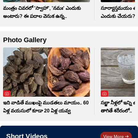
మంత్రం చివరలో 'స్వాహా', 'నమః' ఎందుకు
సూర్యాస్తమయం తర్
అంటారు? ఈ పదాల వెనుక ఉన్న..
ఎందుకు చేయరు? గర
Photo Gallery
ఇది వాడితే ముఖంపై ముడతలు మాయం.. 60
సబ్జా నీళ్లలో ఇన్ని
ఏళ్ల వయసులో కూడా 20 ఏళ్ల యవ్వ
తాగితే శరీరంలో..
Short Videos
View More