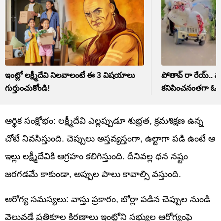
ఇంట్లో లక్ష్మీదేవి నిలవాలంటే ఈ 3 విషయాలు
పోతావ్ రా రేయ్.. మ
గుర్తుంచుకోండి!
కనిపించనంతగా ఓవర్
ఆర్థిక సంక్షోభం: లక్ష్మీదేవి ఎల్లప్పుడూ శుభ్రత, క్రమశిక్షణ ఉన్న
చోటే నివసిస్తుంది. చెప్పులు అస్తవ్యస్తంగా, ఉల్టాగా పడి ఉంటే ఆ
ఇల్లు లక్ష్మీదేవికి ఆగ్రహం కలిగిస్తుంది. దీనివల్ల ధన నష్టం
జరగడమే కాకుండా, అప్పుల పాలు కావాల్సి వస్తుంది.
ఆరోగ్య సమస్యలు: వాస్తు ప్రకారం, బోర్లా పడిన చెప్పుల నుండి
వెలువడే ప్రతికూల కిరణాలు ఇంట్లోని సభ్యుల ఆరోగ్యంపై