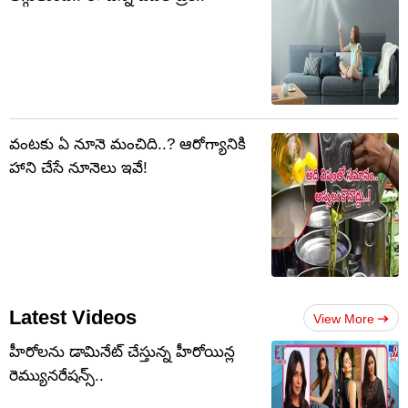
వంటకు ఏ నూనె మంచిది..? ఆరోగ్యానికి
హాని చేసే నూనెలు ఇవే!
Latest Videos
View More
హీరోలను డామినేట్ చేస్తున్న హీరోయిన్ల
రెమ్యునరేషన్స్..