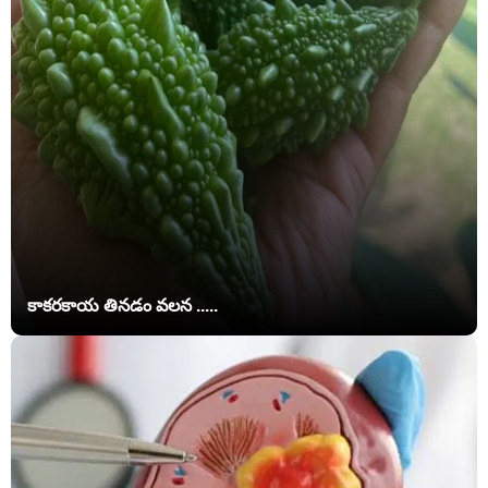
కాకరకాయ తినడం వలన .....