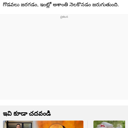
గొడవలు జరగడం, ఇంట్లో అశాంతి నెలకొనడం జరుగుతుంది.
ఇవి కూడా చదవండి