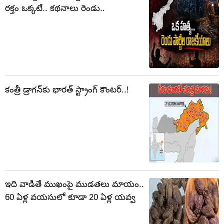
రక్తం ఒక్కటే.. కథనాలు రెండు..
కంత్రీ డ్రాగన్‌కు భారత్ స్ట్రాంగ్ కౌంటర్..!
ఇది వాడితే ముఖంపై ముడతలు మాయం..
60 ఏళ్ల వయసులో కూడా 20 ఏళ్ల యవ్వ