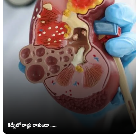
కిడ్నీలో రాళ్లు రాకుండా .....