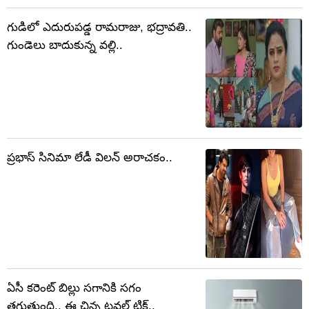
గుడిలో ఎదురుపడ్డ రామరాజు, భద్రావతి..
గుండెలు బాదుకున్న వల్లి..
ప్రభాస్ సినిమా లేడీ విలన్ అరాచకం..
ఏసీ కరెంట్ బిల్లు సగానికి సగం
తగ్గుతుంది.. ఈ చిన్న టవల్ ట్రిక్..