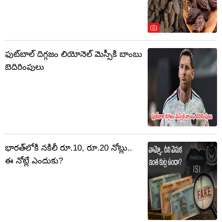
ఫుట్‌బాల్ దిగ్గజం లియోనెల్ మెస్సీకి బాంబు
బెదిరింపులు
భారత్‌లోకి నకిలీ రూ.10, రూ.20 నోట్లు..
ఈ నోట్లే ఎందుకు?