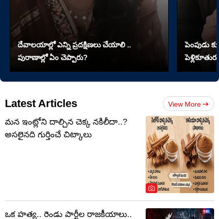
దేవాలయాల్లో ఎన్ని ప్రదక్షిణలు చేయాలి ..
పెంపుడు కుక్
పురాణాల్లో ఏం చెప్పారు?
పెళ్లికూతురు
Latest Articles
View More
మన ఇంట్లోని దాల్చిన చెక్క నకిలీదా..?
అసలైనది గుర్తించే చిట్కాలు
ఒక హత్య.. రెండు పార్టీల రాజకీయాలు..