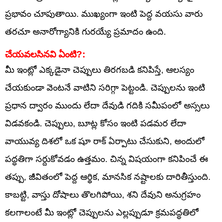
ప్రభావం చూపుతాయి. ముఖ్యంగా ఇంటి పెద్ద వయసు వారు
తరచూ అనారోగ్యానికి గురయ్యే ప్రమాదం ఉంది.
చేయవలసినవి ఏంటి?:
మీ ఇంట్లో ఎక్కడైనా చెప్పులు తిరగబడి కనిపిస్తే, ఆలస్యం
చేయకుండా వెంటనే వాటిని సరిగ్గా పెట్టండి. చెప్పులను ఇంటి
ప్రధాన ద్వారం ముందు లేదా దేవుడి గదికి సమీపంలో అస్సలు
విడవకండి. చెప్పులు, బూట్ల కోసం ఇంటి పడమర లేదా
వాయువ్య దిశలో ఒక షూ రాక్ ఏర్పాటు చేసుకుని, అందులో
పద్ధతిగా సర్దుకోవడం ఉత్తమం. చిన్న విషయంగా కనిపించే ఈ
తప్పు, జీవితంలో పెద్ద ఆర్థిక, మానసిక నష్టాలకు దారితీస్తుంది.
కాబట్టి, వాస్తు దోషాలు తొలగిపోయి, శని దేవుని అనుగ్రహం
కలగాలంటే మీ ఇంట్లో చెప్పులను ఎల్లప్పుడూ క్రమపద్ధతిలో