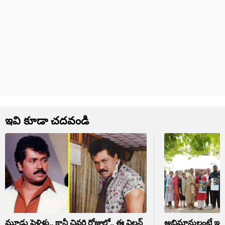
ఇవి కూడా చదవండి
మూడు పెళ్లిళ్లు.. కానీ చివరి రోజుల్లో.. ఈ విలన్
అభిమానులంటే ఇలా ఉ