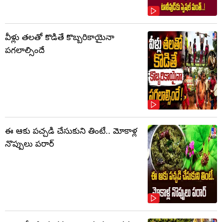
వీళ్లు తలతో కొడితే కొబ్బరికాయైనా
పగలాల్సిందే
ఈ ఆకు పచ్చడి చేసుకుని తింటే.. మోకాళ్ల
నొప్పులు పరార్‌