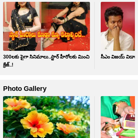
300లకు పైగా సినిమాలు..స్టార్ హీరోలకు మించి
సీఎం విజయ్ విడాకుల 
క్రేజ్..!
Photo Gallery