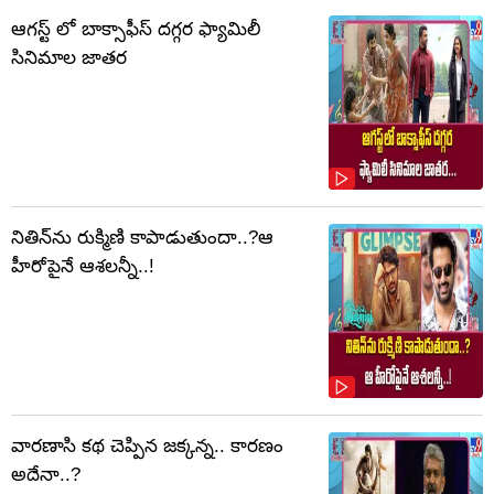
ఆగస్ట్ లో బాక్సాఫీస్ దగ్గర ఫ్యామిలీ
సినిమాల జాతర
నితిన్‌ను రుక్మిణి కాపాడుతుందా..?ఆ
హీరోపైనే ఆశలన్నీ..!
వారణాసి కథ చెప్పిన జక్కన్న.. కారణం
అదేనా..?