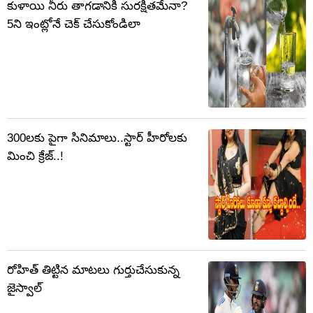
కుళాయి నీరు తాగడానికి సురక్షితమేనా?
5ని ఇంట్లోనే చెక్ చేసుకోండిలా
300లకు పైగా సినిమాలు..స్టార్ హీరోలకు
మించి క్రేజ్..!
రోహిత్ తిట్టిన మాటలు గుర్తుచేసుకున్న
జైస్వాల్