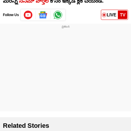
మరిన్ని
సినిమా వార్తల
కోసం ఇక్కడ క్లిక్ చేయండి.
LIVE
TV
Follow Us
Related Stories