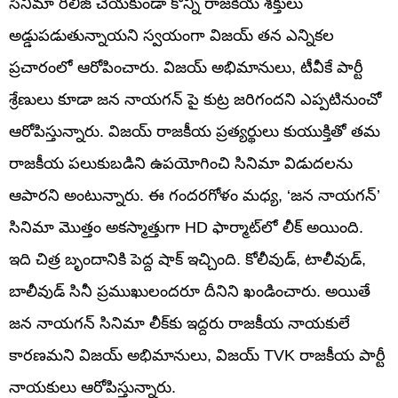
సినిమా రిలీజ్ చేయకుండా కొన్ని రాజకీయ శక్తులు
అడ్డుపడుతున్నాయని స్వయంగా విజయ్ తన ఎన్నికల
ప్రచారంలో ఆరోపించారు. విజయ్ అభిమానులు, టీవీకే పార్టీ
శ్రేణులు కూడా జన నాయగన్ పై కుట్ర జరిగందని ఎప్పటినుంచో
ఆరోపిస్తున్నారు. విజయ్ రాజకీయ ప్రత్యర్థులు కుయుక్తితో తమ
రాజకీయ పలుకుబడిని ఉపయోగించి సినిమా విడుదలను
ఆపారని అంటున్నారు. ఈ గందరగోళం మధ్య, ‘జన నాయగన్’
సినిమా మొత్తం అకస్మాత్తుగా HD ఫార్మాట్‌లో లీక్ అయింది.
ఇది చిత్ర బృందానికి పెద్ద షాక్ ఇచ్చింది. కోలీవుడ్, టాలీవుడ్,
బాలీవుడ్ సినీ ప్రముఖులందరూ దీనిని ఖండించారు. అయితే
జన నాయగన్ సినిమా లీక్‌కు ఇద్దరు రాజకీయ నాయకులే
కారణమని విజయ్ అభిమానులు, విజయ్ TVK రాజకీయ పార్టీ
నాయకులు ఆరోపిస్తున్నారు.