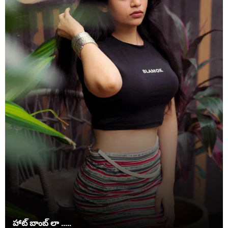
హాట్ బాంబ్ లా .....