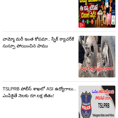
వామ్మో మరీ ఇంత కోపమా.. స్నేక్ క్యాచర్‌కే
సుస్సూ పోయించిన పాము
TSLPRB పోలీస్‌ శాఖలో ASI ఉద్యోగాలు..
ఎంపికైతే నెలకు రూ.లక్ష జీతం!