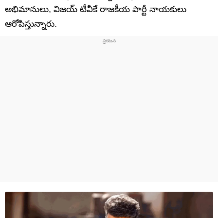
అభిమానులు, విజయ్ టీవీకే రాజకీయ పార్టీ నాయకులు
ఆరోపిస్తున్నారు.