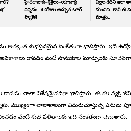
చాలి?
హైదరాబాద్–శ్రీశైలం–యాదాద్రి
పిల్లల గదిని ఇలా అల
శుభ
దర్శనం.. 4 రోజుల అద్భుత టూర్
మంచిది.. కానీ ఈ వ
ప్యాకేజీ
మాత్రం..
ం అత్యంత శుభప్రదమైన సంకేతంగా భావిస్తారు. ఇది ఉద్యో
త్త అవకాశాలు రావడం వంటి సానుకూల మార్పులకు సూచనగా
ు కల రావడం చాలా విశేషమైనదిగా భావిస్తారు. ఈ కల వ్యక్తి జీవ
మ్మకం. ముఖ్యంగా చాలాకాలంగా ఎదురుచూస్తున్న పనులు పూ
 లభించడం వంటి శుభ ఫలితాలకు ఇది సంకేతంగా చెబుతారు.