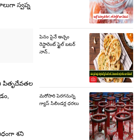
లుగా స్వప్న
పెనం పైనే అచ్చం
రెస్టారెంట్ స్టైల్ బటర్
నాన్..
ఇవి పితృదేవతల
గడం,
మరోసారి పెరగనున్న
గ్యాస్ సిలిండర్ల ధరలు
ిధంగా శని