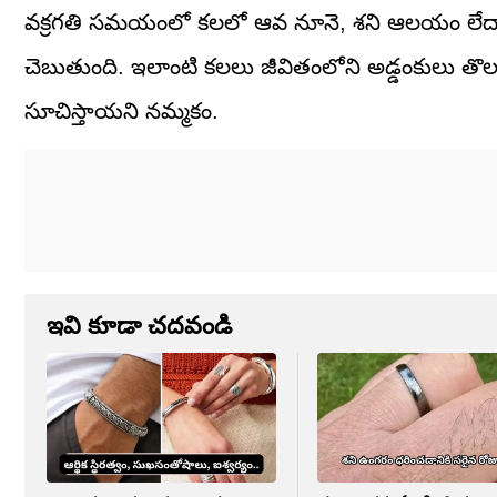
వక్రగతి సమయంలో కలలో ఆవ నూనె, శని ఆలయం లేదా రావి చె
చెబుతుంది. ఇలాంటి కలలు జీవితంలోని అడ్డంకులు తొల
సూచిస్తాయని నమ్మకం.
ఇవి కూడా చదవండి