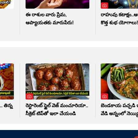
ఈ రాశుల వారు ప్రేమ,
రాహువు కటాక్షం..ఆ
?
ఆప్యాయతకు మారుపేరు!
కొత్త శుభ యోగాలు
. తిన్న
రెస్టారెంట్ స్టైల్ వెజ్ మంచూరియా..
బెండకాయ పచ్చడి ఇల
సీక్రెట్ టిప్‌తో ఇలా చేయండి
వేడి అన్నంలో నెయ్యి