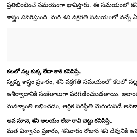
ప్రతిబింబించే సమయంగా భావిస్తారు. ఈ సమయంలో కనిపి
శాస్త్రం వివరిస్తుంది. మరి శని వక్రగతి సమయంలో వ
కలలో నల్ల కుక్క లేదా కాకి కనిపిస్తే..
స్వప్న శాస్త్రం ప్రకారం, శని వక్రగతి సమయంలో కలలో న
ఆశీర్వాదానికి సంకేతాలుగా పరిగణించబడతాయి. ఇలాంటి
మనశ్శాంతి లభించడం, ఆర్థిక పరిస్థితి మెరుగుపడే అవకా
ఆవ నూనె, శని ఆలయం లేదా రావి చెట్టు కనిపిస్తే..
మత విశ్వాసం ప్రకారం, శనివారం రోజున శని దేవునికి 