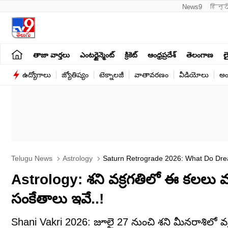
News9
हिन्द
తాజా వార్తలు
ఎంటర్టైన్మెంట్
క్రికెట్
ఆంధ్రప్రదేశ్
తెలంగాణ
లై
ఉద్యోగాలు
జ్యోతిష్యం
టెక్నాలజీ
వాతావరణం
వీడియోలు
అం
Telugu News
Astrology
Saturn Retrograde 2026: What Do Dre
Astrology: శని వక్రగతిలో ఈ కలలు వస్త
సంకేతాలు ఇవే..!
Shani Vakri 2026: జూలై 27 నుంచి శని మీనరాశిలో వక