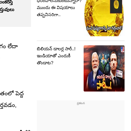
ధరించాలనుకుంటున్నారా?
ంకరిస్తే
ముందు ఈ విషయాలు
స్తువులు
తప్పనిసరిగా..
గం లేదా
బిలియన్ డాలర్ల సారీ..!
ఇండియాతో ఎందుకీ
తొండాట?
ితంలో పెద్ద
ర్తవడం,