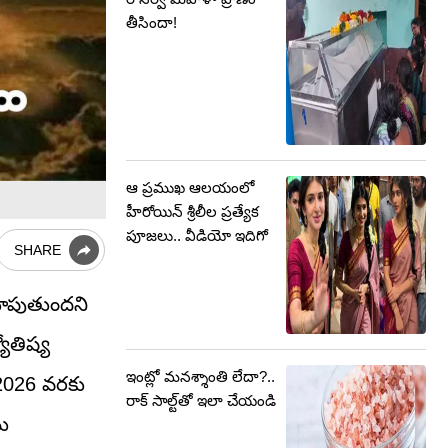
తీసిందా!
ఆ ప్రముఖ ఆలయంలో
హీరోయిన్ శ్రీలీల ప్రత్యేక
పూజలు.. వీడియో ఇదిగో
SHARE
 చూపుతుందని
ోతిష్య
ఇంట్లో మనశ్శాంతి లేదా?..
 2026 వరకు
రాక్ సాల్ట్‌తో ఇలా చేయండి
ను