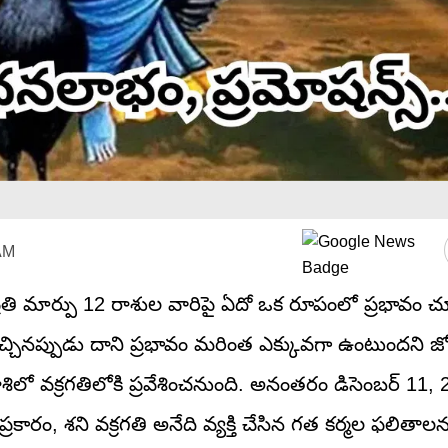
 AM
ిగే ప్రతి మార్పు 12 రాశుల వారిపై ఏదో ఒక రూపంలో ప్రభావం
చినప్పుడు దాని ప్రభావం మరింత ఎక్కువగా ఉంటుందని జ్య
లో వక్రగతిలోకి ప్రవేశించనుంది. అనంతరం డిసెంబర్ 11,
కారం, శని వక్రగతి అనేది వ్యక్తి చేసిన గత కర్మల ఫలితాల