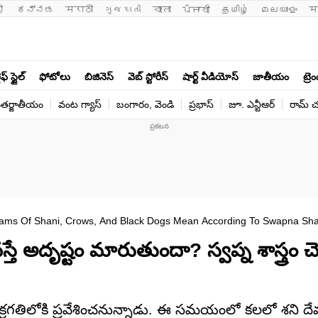
ी 
ಕನ್ನಡ
मराठी
ગુજરાતી
বাংলা
ਪੰਜਾਬੀ
தமிழ்
മലയാളം
म
ఫ్ స్టైల్
ఫోటోలు
బిజినెస్
వెబ్ స్టోరీస్
షార్ట్ వీడియోస్
జాతీయం
ట్రె
తర్జాతీయం
వంట గ్యాస్
బంగారం, వెండి
ప్రభాస్
జూ. ఎన్టీఆర్
రామ్ చ‌
ams Of Shani, Crows, And Black Dogs Mean According To Swapna Sha
ే అదృష్టం మారుతుందా? స్వప్న శాస్త్రం చె
్రగతిలోకి ప్రవేశించనున్నాడు. ఈ సమయంలో కలలో శని దేవ