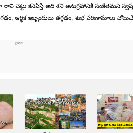
ట్టు కనిపిస్తే అది శని అనుగ్రహానికి సంకేతమని స్వప్న శ
గడం, ఆర్థిక ఇబ్బందులు తగ్గడం, శుభ పరిణామాలు చోటుచే