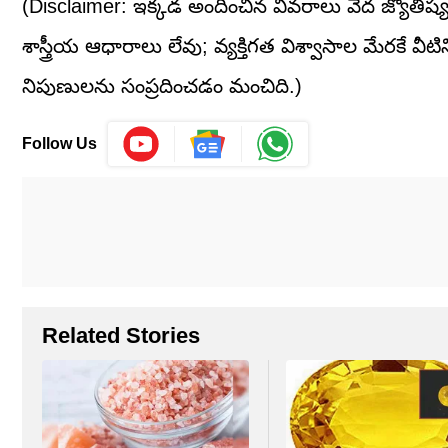
(Disclaimer: ఇక్కడ అందించిన వివరాలు వేద జ్యోతిష్యం
శాస్త్రీయ ఆధారాలు లేవు; వ్యక్తిగత విశ్వాసాల మేరకే వ
నిపుణులను సంప్రదించడం మంచిది.)
Follow Us
Related Stories