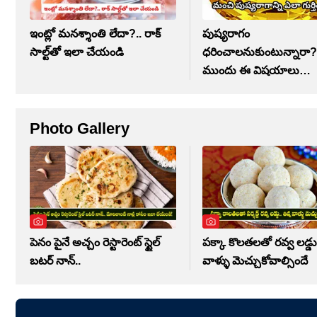
ఇంట్లో మనశ్శాంతి లేదా?.. రాక్
పుష్యరాగం
సాల్ట్‌తో ఇలా చేయండి
ధరించాలనుకుంటున్నారా
ముందు ఈ విషయాలు
తప్పనిసరిగా..
Photo Gallery
పెనం పైనే అచ్చం రెస్టారెంట్ స్టైల్
పక్కా కొలతలతో రవ్వ లడ్డు.
బటర్ నాన్..
వాళ్ళు మెచ్చుకోవాల్సిందే