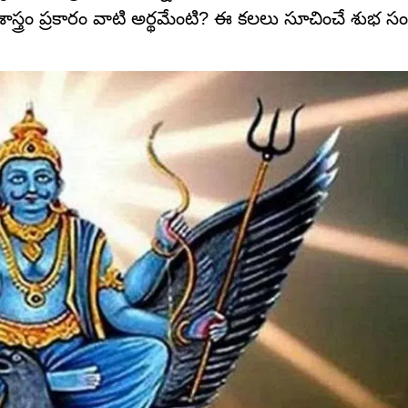
 శాస్త్రం ప్రకారం వాటి అర్థమేంటి? ఈ కలలు సూచించే శుభ స