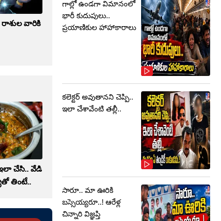
గాల్లో ఉండగా విమానంలో
భారీ కుదుపులు..
 రాశుల వారికి
ప్రయాణికుల హాహాకారాలు
!
కలెక్టర్‌ అవుతానని చెప్పి..
ఇలా చేశావేంటి తల్లీ..
ా చేసి.. వేడి
తో తింటే..
సారూ.. మా ఊరికి
బస్సెయ్యరూ..! ఆరేళ్ల
చిన్నారి విజ్ఞప్తి