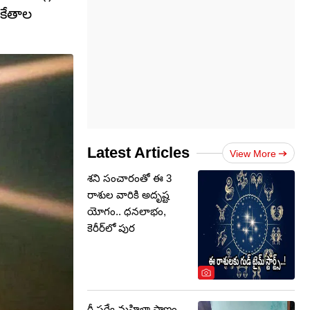
ంకేతాల
Latest Articles
View More
శని సంచారంతో ఈ 3
రాశుల వారికి అదృష్ట
యోగం.. ధనలాభం,
కెరీర్‌లో పుర
రీ సర్వే మహిళా ప్రాణం