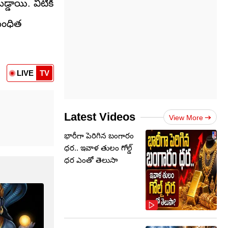
్డాయి. వీటికి
ంబంధిత
LIVE
TV
Latest Videos
View More
భారీగా పెరిగిన బంగారం
ధర.. ఇవాళ తులం గోల్డ్‌
ధర ఎంతో తెలుసా