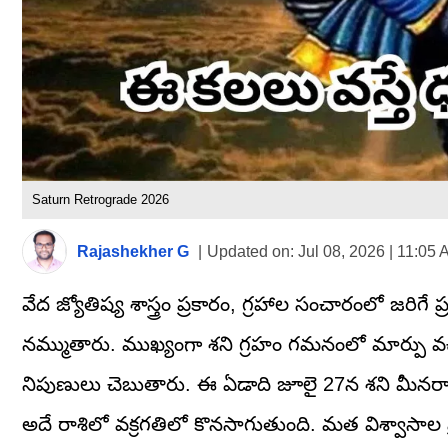
Saturn Retrograde 2026
Rajashekher G
|
Updated on:
Jul 08, 2026 | 11:05
వేద జ్యోతిష్య శాస్త్రం ప్రకారం, గ్రహాల సంచారంలో జర
నమ్ముతారు. ముఖ్యంగా శని గ్రహం గమనంలో మార్పు వచ్
నిపుణులు చెబుతారు. ఈ ఏడాది జూలై 27న శని మీనరాశి
అదే రాశిలో వక్రగతిలో కొనసాగుతుంది. మత విశ్వాసాల ప్ర