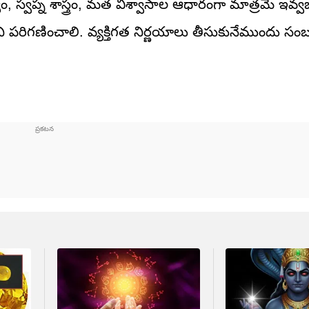
, స్వప్న శాస్త్రం, మత విశ్వాసాల ఆధారంగా మాత్రమే ఇవ్వబడ
ీటిని పరిగణించాలి. వ్యక్తిగత నిర్ణయాలు తీసుకునేముందు స