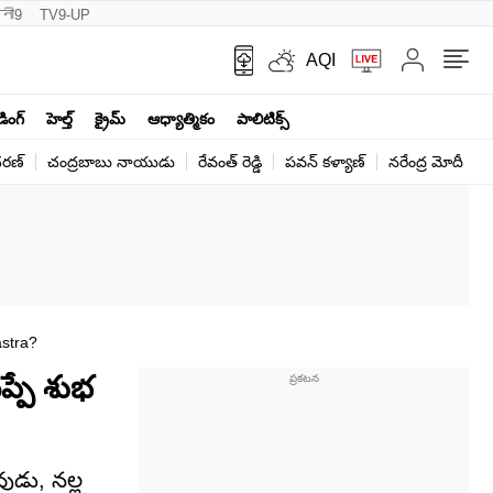
नी9
TV9-UP
AQI
ండింగ్
హెల్త్‌
క్రైమ్
ఆధ్యాత్మికం
పాలిటిక్స్‌
ర‌ణ్‌
చంద్రబాబు నాయుడు
రేవంత్ రెడ్డి
పవన్ కళ్యాణ్
నరేంద్ర మోదీ
క
stra?
ప్పే శుభ
ుడు, నల్ల