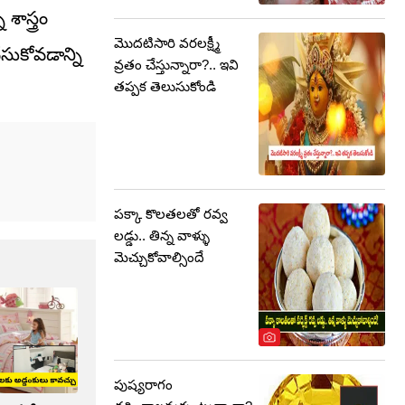
ాస్త్రం
మొదటిసారి వరలక్ష్మీ
సుకోవడాన్ని
వ్రతం చేస్తున్నారా?.. ఇవి
తప్పక తెలుసుకోండి
పక్కా కొలతలతో రవ్వ
లడ్డు.. తిన్న వాళ్ళు
మెచ్చుకోవాల్సిందే
పుష్యరాగం