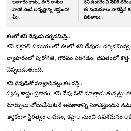
బంగారం కాదు.. ఈ 5 రాశుల
శని ఉంగరం ఏ వేలికి ధరిం
వారికి వెండే అదృష్టాన్ని తెస్తుంది!
ఈ నియమాలు పాటిస్తేనే 
మీ..
ఫలితాలు..
కలలో శని దేవుడు దర్శనమిస్తే..
శని వక్రగతి సమయంలో కలలో శని దేవుడు దర్శనమివ్వడ
వ్యాపారంలో పురోగతి, గౌరవం పెరగడం, జీవితంలో కొ
చెప్పబడుతుంది.
శని దేవుడితో మాట్లాడినట్లు కల వస్తే..
స్వప్న శాస్త్రం ప్రకారం, శని దేవుడితో మాట్లాడుతున్నట్ల
మార్పులు చోటుచేసుకునే అవకాశాన్ని సూచిస్తుందని న
ఆర్థికంగా స్థిరత్వం రావడం, కష్టాల నుంచి ఉపశమనం