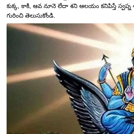
కుక్క, కాకి, ఆవ నూనె లేదా శని ఆలయం కనిపిస్తే స్వప్న
గురించి తెలుసుకోండి.