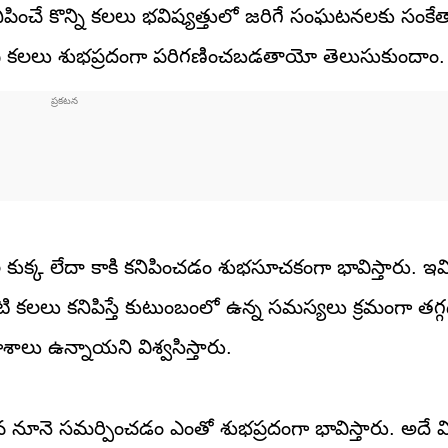
ంచే కొన్ని కలలు భవిష్యత్తులో జరిగే సంఘటనలకు సంకేతా
చ్చే ఏ కలలు శుభప్రదంగా పరిగణించబడతాయో తెలుసుకుందాం.
ల్ల కుక్క లేదా కాకి కనిపించడం శుభసూచకంగా భావిస్తారు. 
 కలలు కనిపిస్తే కుటుంబంలో ఉన్న సమస్యలు క్రమంగా తగ్
శాలు ఉన్నాయని విశ్వసిస్తారు.
ఆవ నూనె సమర్పించడం ఎంతో శుభప్రదంగా భావిస్తారు. అదే వ