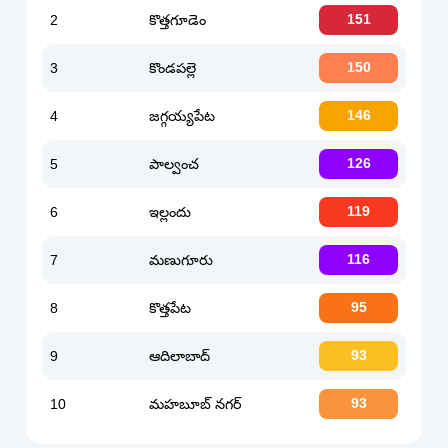
2
కొత్తగూడెం
151
3
కొండపల్లె
150
4
జగ్గయ్యపేట
146
5
పాల్వంచ
126
6
ఇల్లందు
119
7
మణుగూరు
116
8
కొత్తపేట
95
9
ఆదిలాబాద్
93
10
మహబూబ్ నగర్
93