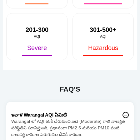
201-300
301-500+
AQI
AQI
Severe
Hazardous
FAQ’S
ఇవాళ Warangal AQI ఏమిటి
Warangal లో AQI 65కి చేరుకుంది.ఇది (Moderate) గాలి నాణ్యత
పరిస్థితిని సూచిస్తుంది, ప్రధానంగా PM2.5 మరియు PM10 వంటి
కాలుష్య కారకాల పెరుగుదల దీనికి కారణం.