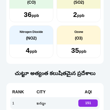
(CO)
(SO2)
36
2
ppb
ppb
Nitrogen Dioxide
Ozone
(NO2)
(O3)
4
35
ppb
ppb
చుట్టూ అత్యంత కలుషితమైన ప్రదేశాలు
RANK
CITY
AQI
1
ఖమ్మం
151