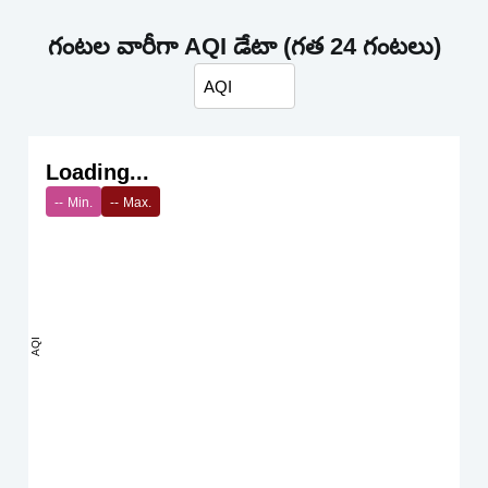
గంటల వారీగా AQI డేటా (గత 24 గంటలు)
Loading...
--
Min.
--
Max.
AQI