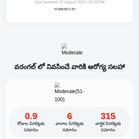
Last Updated: 07 August 2026 | 05:00 PM
POWERED BY
వరంగల్ లో నివసించే వారికి ఆరోగ్య సలహా
0.9
6
315
రోజుల సిగరెట్లకు
వారాల సిగరెట్లకు
వార్షిక సిగరెట్లకు
సమానం
సమానం
సమానం