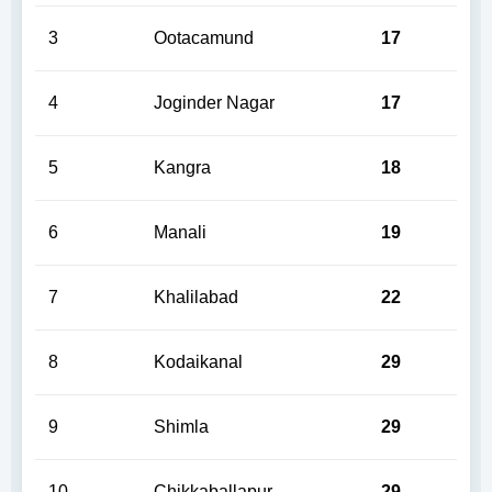
3
Ootacamund
17
4
Joginder Nagar
17
5
Kangra
18
6
Manali
19
7
Khalilabad
22
8
Kodaikanal
29
9
Shimla
29
10
Chikkaballapur
29