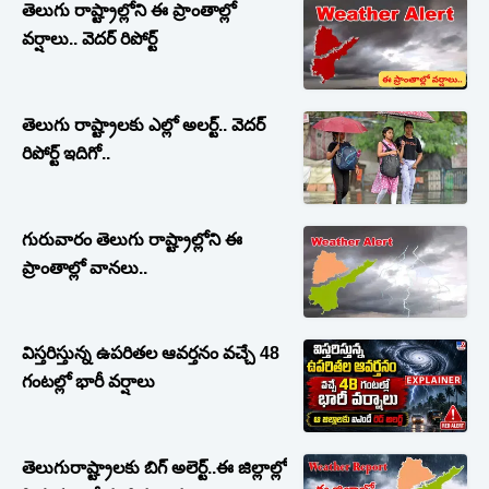
తెలుగు రాష్ట్రాల్లోని ఈ ప్రాంతాల్లో
వర్షాలు.. వెదర్ రిపోర్ట్
తెలుగు రాష్ట్రాలకు ఎల్లో అలర్ట్.. వెదర్
రిపోర్ట్ ఇదిగో..
గురువారం తెలుగు రాష్ట్రాల్లోని ఈ
ప్రాంతాల్లో వానలు..
విస్తరిస్తున్న ఉపరితల ఆవర్తనం వచ్చే 48
గంటల్లో భారీ వర్షాలు
తెలుగురాష్ట్రాలకు బిగ్‌ అలెర్ట్..ఈ జిల్లాల్లో