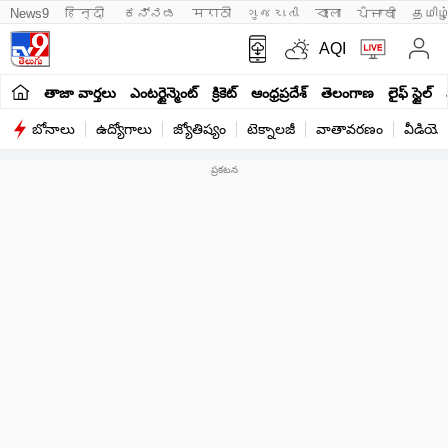
News9
हिन्दी 
ಕನ್ನಡ
मराठी
ગુજરાતી
বাংলা
ਪੰਜਾਬੀ
தமிழ
AQI
తాజా వార్తలు
ఎంటర్టైన్మెంట్
క్రికెట్
ఆంధ్రప్రదేశ్
తెలంగాణ
లైఫ్ స్టైల్
బోనాలు
ఉద్యోగాలు
జ్యోతిష్యం
టెక్నాలజీ
వాతావరణం
వీడియో