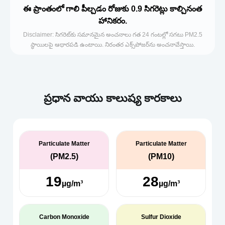
ఈ ప్రాంతంలో గాలి పీల్చడం రోజుకు 0.9 సిగరెట్లు కాల్చినంత
హానికరం.
Disclaimer: సిగరెట్‌కు సమానమైన అంచనాలు గత 24 గంటల్లో సగటు PM2.5
స్థాయిలపై ఆధారపడి ఉంటాయి. నిరంతర ఎక్స్‌పోజర్‌ను అంచనావేస్తాయి.
ప్రధాన వాయు కాలుష్య కారకాలు
Particulate Matter
Particulate Matter
(PM2.5)
(PM10)
19
28
µg/m³
µg/m³
Carbon Monoxide
Sulfur Dioxide