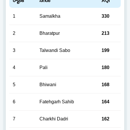
ర్యాంక్
నగరం
AQI
1
Samalkha
330
2
Bharatpur
213
3
Talwandi Sabo
199
4
Pali
180
5
Bhiwani
168
6
Fatehgarh Sahib
164
7
Charkhi Dadri
162